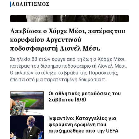
ΑΘΛΗΤΙΣΜΟΣ
Απεβίωσε ο Χόρχε Μέσι, πατέρας του
κορυφαίου Αργεντινού
ποδοσφαιριστή Λιονέλ Μέσι.
Σε ηλικία 68 ετών έφυγε από τη ζωή ο Χόρχε Μέσι,
πατέρας του διάσημου ποδοσφαιριστή Λίονελ Μέσι.
Ο εκλιπών κατέληξε το βράδυ της Παρασκευής,
έπειτα από μια παρατεταμένη δοκιμασία π…
Οι αθλητικές μεταδόσεις του
Σαββάτου (8/8)
Ινφαντίνο: Καταγγελίες για
φερόμενη ερωμένη που
αποζημιώθηκε από την UEFA