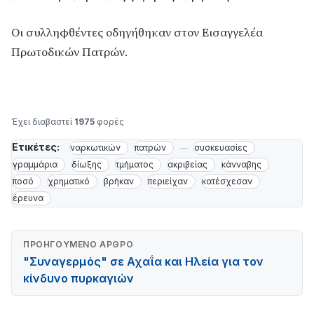
Οι συλληφθέντες οδηγήθηκαν στον Εισαγγελέα
Πρωτοδικών Πατρών.
Έχει διαβαστεί
1975
φορές
Ετικέτες:
ναρκωτικών
πατρών
συσκευασίες
γραμμάρια
δίωξης
τμήματος
ακριβείας
κάνναβης
ποσό
χρηματικό
βρήκαν
περιείχαν
κατέσχεσαν
έρευνα
ΠΡΟΗΓΟΎΜΕΝΟ ΆΡΘΡΟ
"Συναγερμός" σε Αχαΐα και Ηλεία για τον
κίνδυνο πυρκαγιών