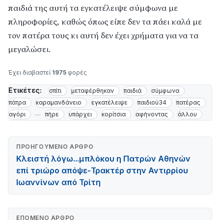
παιδιά της αυτή τα εγκατέλειψε σύμφωνα με
πληροφορίες, καθώς όπως είπε δεν τα πάει καλά με
τον πατέρα τους κι αυτή δεν έχει χρήματα για να τα
μεγαλώσει.
Έχει διαβαστεί
1975
φορές
Ετικέτες:
σπίτι
μεταφέρθηκαν
παιδιά
σύμφωνα
πάτρα
καραμανδάνειο
εγκατέλειψε
παιδιού34
πατέρας
αγόρι
πήρε
υπάρχει
κορίτσια
αφήνοντας
άλλου
ΠΡΟΗΓΟΎΜΕΝΟ ΆΡΘΡΟ
Κλειστή λόγω...μπλόκου η Πατρών Αθηνών
επί τριώρο απόψε-Τρακτέρ στην Αντιρρίου
Ιωαννίνων από Τρίτη
ΕΠΌΜΕΝΟ ΆΡΘΡΟ