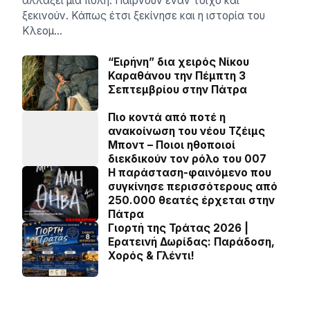
αλλάξει μια πόλη. Παίρνουν έναν τοίχο και
ξεκινούν. Κάπως έτσι ξεκίνησε και η ιστορία του
Κλεομ…
“Ειρήνη” δια χειρός Νίκου
Καραθάνου την Πέμπτη 3
Σεπτεμβρίου στην Πάτρα
Πιο κοντά από ποτέ η
ανακοίνωση του νέου Τζέιμς
Μποντ – Ποιοι ηθοποιοί
διεκδικούν τον ρόλο του 007
Η παράσταση-φαινόμενο που
συγκίνησε περισσότερους από
250.000 θεατές έρχεται στην
Πάτρα
Γιορτή της Τράτας 2026 |
Ερατεινή Δωρίδας: Παράδοση,
Χορός & Γλέντι!