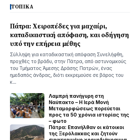
ΤΟΠΙΚΑ
Πάτρα: Χειροπέδες για μαχαίρι,
καταδικαστική απόφαση, και οδήγηση
υπό την επήρεια μέθης
Σύλληψη για καταδικαστική απόφαση Συνελήφθη,
προχθές το βράδυ, στην Πάτρα, από αστυνομικούς
του Τμήματος Άμεσης Δράσης Πατρών, ένας
ημεδαπός άνδρας, διότι εκκρεμούσε σε βάρος του
κ…
Λαμπρή πανήγυρη στη
Ναύπακτο – Η Ιερά Μονή
Μεταμορφώσεως πορεύεται
προς τα 50 χρόνια ιστορίας της
– φωτο
Πάτρα: Επανήλθαν οι κάτοικοι
της Ξερόλακκας και ζητούν
συγκεκριμένο χρονοδιάγραμμα