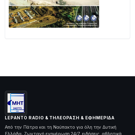
LEPANTO RADIO & ΤΗΛΕΌΡΑΣΗ & ΕΦΗΜΕΡΊΔΑ
Από την Πάτρα και τη Ναύπακτο για όλη την Δυτική
Ελλάδα. Ζωντανή ενημέρωση 24/7, ειδήσεις, αθλητικά,