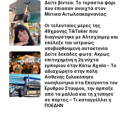
Δείτε βίντεο: Το τεράστιο ψάρι
που έπιασαν ανοιχτά στον
Μύτικα Αιτωλοακαρνανίας
Οι τελευταίες μέρες της
49χρονης TikToker που
διαγνώστηκε με Αλτσχάιμερ και
επέλεξε την ιατρικώς
υποβοηθούμενη αυτοκτονία
Δείτε δεκάδες φωτό: Ακρως
επιτυχημένη η 2η νύχτα
εμπορίου στην Κάτω Αχαϊα – Το
αδιαχώρητο στην πόλη
Ασθενής ξυλοκόπησε
νοσηλεύτρια στα Επείγοντα του
Ερυθρού Σταυρού, την άρπαξε
από τα μαλλιά και τη χτύπησε
σε πόρτες – Τι καταγγέλλει η
ΠΟΕΔΗΝ