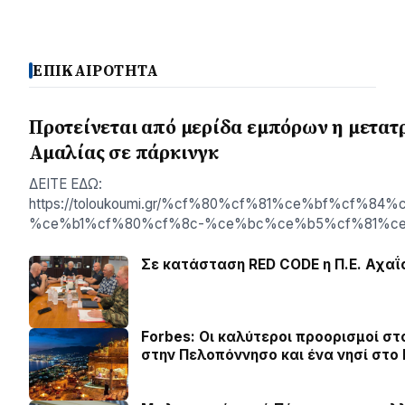
ΕΠΙΚΑΙΡΟΤΗΤΑ
Προτείνεται από μερίδα εμπόρων η μετα
Αμαλίας σε πάρκινγκ
ΔΕΙΤΕ ΕΔΩ:
https://toloukoumi.gr/%cf%80%cf%81%ce%bf%cf
%ce%b1%cf%80%cf%8c-%ce%bc%ce%b5%cf%81%c
Σε κατάσταση RED CODE η Π.Ε. Αχαΐ
Forbes: Οι καλύτεροι προορισμοί στ
στην Πελοπόννησο και ένα νησί στο 