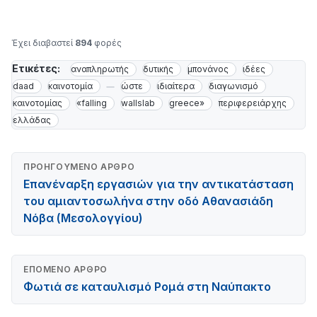
Έχει διαβαστεί
894
φορές
Ετικέτες:
αναπληρωτής
δυτικής
μπονάνος
ιδέες
daad
καινοτομία
ώστε
ιδιαίτερα
διαγωνισμό
καινοτομίας
«falling
wallslab
greece»
περιφερειάρχης
ελλάδας
ΠΡΟΗΓΟΎΜΕΝΟ ΆΡΘΡΟ
Επανέναρξη εργασιών για την αντικατάσταση
του αμιαντοσωλήνα στην οδό Αθανασιάδη
Νόβα (Μεσολογγίου)
ΕΠΌΜΕΝΟ ΆΡΘΡΟ
Φωτιά σε καταυλισμό Ρομά στη Ναύπακτο