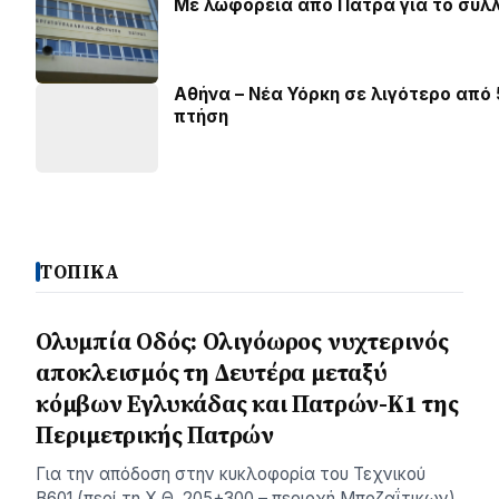
Με λωφορεία από Πάτρα για το συλ
Αθήνα – Νέα Υόρκη σε λιγότερο από
πτήση
ΤΟΠΙΚΑ
Ολυμπία Οδός: Ολιγόωρος νυχτερινός
αποκλεισμός τη Δευτέρα μεταξύ
κόμβων Εγλυκάδας και Πατρών-Κ1 της
Περιμετρικής Πατρών
Για την απόδοση στην κυκλοφορία του Τεχνικού
Β601 (περί τη Χ.Θ. 205+300 – περιοχή Μποζαΐτικων)