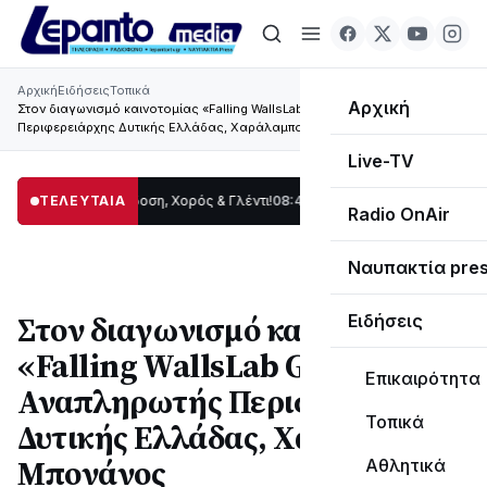
Αρχική
Ειδήσεις
Τοπικά
Αρχική
Στον διαγωνισμό καινοτομίας «Falling WallsLab Greece», ο Αναπληρωτής
Περιφερειάρχης Δυτικής Ελλάδας, Χαράλαμπος Μπονάνος
Live-TV
ς: Παράδοση, Χορός & Γλέντι!
ΤΕΛΕΥΤΑΙΑ
08:41
ΤΟ ΠΑΡΤΥ ΣΥΝΕΧΙΖΕΤΑΙ…
19:47
Στο σ
Radio OnAir
Ναυπακτία pre
Στον διαγωνισμό καινοτομίας
Ειδήσεις
«Falling WallsLab Greece», ο
Επικαιρότητα
Αναπληρωτής Περιφερειάρχης
Τοπικά
Δυτικής Ελλάδας, Χαράλαμπος
Μπονάνος
Αθλητικά