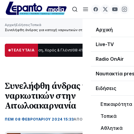
Αρχική
Ειδήσεις
Τοπικά
Αρχική
Συνελήφθη άνδρας για κατοχή ναρκωτικών στην Αιτωλοακαρνανία
Live-TV
ίδας: Παράδοση, Χορός & Γλέντι!
ΤΕΛΕΥΤΑΙΑ
08:41
ΤΟ ΠΑΡΤΥ ΣΥΝΕΧΙΖΕΤΑΙ…
19:47
Στ
Radio OnAir
Ναυπακτία pre
Συνελήφθη άνδρας για κατοχή
Ειδήσεις
ναρκωτικών στην
Αιτωλοακαρνανία
Επικαιρότητα
Τοπικά
ΠΕΜ 08 ΦΕΒΡΟΥΑΡΊΟΥ 2024 15:33
ΑΠΌ ΜΑΝΤΩ ΚΑΠΕΝΤΖΩΝΗ
Αθλητικά