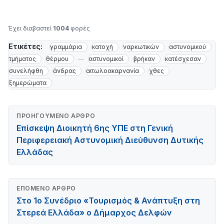
Έχει διαβαστεί
1004
φορές
Ετικέτες:
γραμμάρια
κατοχή
ναρκωτικών
αστυνομικού
τμήματος
θέρμου
αστυνομικοί
βρήκαν
κατέσχεσαν
συνελήφθη
άνδρας
αιτωλοακαρνανία
χθες
ξημερώματα
ΠΡΟΗΓΟΎΜΕΝΟ ΆΡΘΡΟ
Επίσκεψη Διοικητή 6ης ΥΠΕ στη Γενική
Περιφερειακή Αστυνομική Διεύθυνση Δυτικής
Ελλάδας
ΕΠΌΜΕΝΟ ΆΡΘΡΟ
Στο 1ο Συνέδριο «Τουρισμός & Ανάπτυξη στη
Στερεά Ελλάδα» ο Δήμαρχος Δελφών