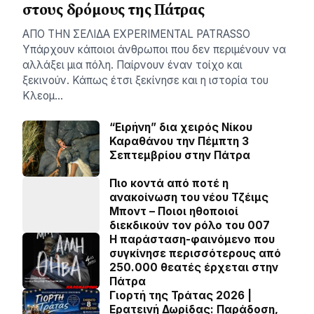
στους δρόμους της Πάτρας
AΠΟ ΤΗΝ ΣΕΛΙΔΑ EXPERIMENTAL PATRASSO
Υπάρχουν κάποιοι άνθρωποι που δεν περιμένουν να
αλλάξει μια πόλη. Παίρνουν έναν τοίχο και
ξεκινούν. Κάπως έτσι ξεκίνησε και η ιστορία του
Κλεομ…
“Ειρήνη” δια χειρός Νίκου
Καραθάνου την Πέμπτη 3
Σεπτεμβρίου στην Πάτρα
Πιο κοντά από ποτέ η
ανακοίνωση του νέου Τζέιμς
Μποντ – Ποιοι ηθοποιοί
διεκδικούν τον ρόλο του 007
Η παράσταση-φαινόμενο που
συγκίνησε περισσότερους από
250.000 θεατές έρχεται στην
Πάτρα
Γιορτή της Τράτας 2026 |
Ερατεινή Δωρίδας: Παράδοση,