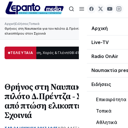
Αρχική
Ειδήσεις
Τοπικά
Αρχική
Θρήνος στη Ναυπακτία για τον πιλότο Δ.Πρέντζα - Σκοτώθηκε από πτώση
ελικοπτέρου στον Σχοινιά
Live-TV
ίδας: Παράδοση, Χορός & Γλέντι!
ΤΕΛΕΥΤΑΙΑ
08:41
ΤΟ ΠΑΡΤΥ ΣΥΝΕΧΙΖΕΤΑΙ…
19:47
Στ
Radio OnAir
Ναυπακτία pre
Θρήνος στη Ναυπακτία για τον
Ειδήσεις
πιλότο Δ.Πρέντζα - Σκοτώθηκε
Επικαιρότητα
από πτώση ελικοπτέρου στον
Τοπικά
Σχοινιά
Αθλητικά