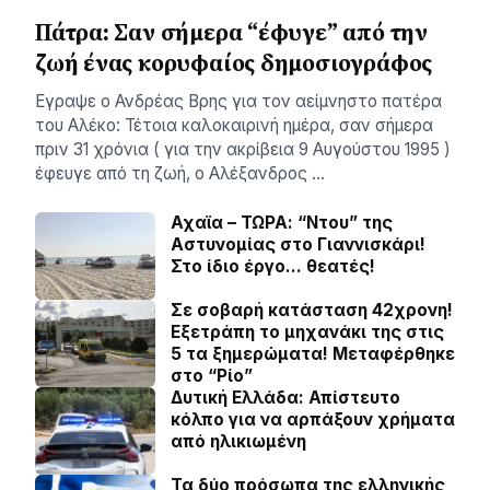
Πάτρα: Σαν σήμερα “έφυγε” από την
ζωή ένας κορυφαίος δημοσιογράφος
Eγραψε ο Ανδρέας Βρης για τον αείμνηστο πατέρα
του Αλέκο: Τέτοια καλοκαιρινή ημέρα, σαν σήμερα
πριν 31 χρόνια ( για την ακρίβεια 9 Αυγούστου 1995 )
έφευγε από τη ζωή, ο Αλέξανδρος …
Αχαϊα – ΤΩΡΑ: “Ντου” της
Αστυνομίας στο Γιαννισκάρι!
Στο ίδιο έργο… θεατές!
Σε σοβαρή κατάσταση 42χρονη!
Εξετράπη το μηχανάκι της στις
5 τα ξημερώματα! Μεταφέρθηκε
στο “Ρίο”
Δυτική Ελλάδα: Απίστευτο
κόλπο για να αρπάξουν χρήματα
από ηλικιωμένη
Τα δύο πρόσωπα της ελληνικής