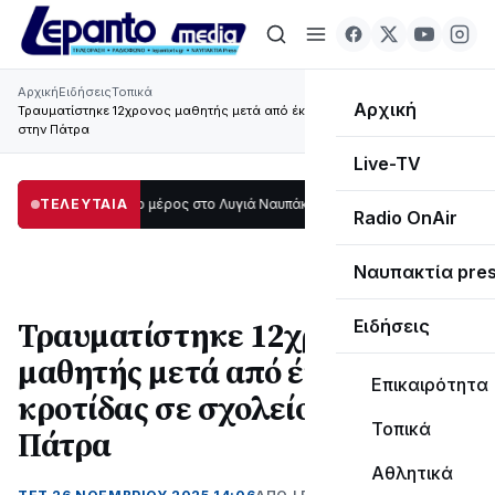
Αρχική
Ειδήσεις
Τοπικά
Αρχική
Τραυματίστηκε 12χρονος μαθητής μετά από έκρηξη κροτίδας σε σχολείο
στην Πάτρα
Live-TV
κοτάδι μεγάλο μέρος στο Λυγιά Ναυπάκτου
ΤΕΛΕΥΤΑΙΑ
12:08
Σε τροχιά υλοποίησης η 
Radio OnAir
Ναυπακτία pre
Τραυματίστηκε 12χρονος
Ειδήσεις
μαθητής μετά από έκρηξη
Επικαιρότητα
κροτίδας σε σχολείο στην
Τοπικά
Πάτρα
Αθλητικά