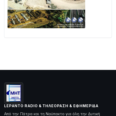
LEPANTO RADIO & ΤΗΛΕΌΡΑΣΗ & ΕΦΗΜΕΡΊΔΑ
Από την Πάτρα και τη Ναύπακτο για όλη την Δυτική