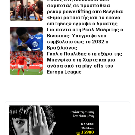
σαμποτάζ σε προσπάθεια
ρεκόρ powerlifting από Βελγίδα:
«Είμαι ρατσιστής και το έκανα
επίτηδες» έγραψε ο δράστης
Για πάντα στη Ρεάλ Μαδρίτης ο
Βινίσιους: Yπέγραψε νέο
συμβόλαιο έως το 2032 ο
Βραζιλιάνος
Γκολ ο Παυλίδης στη εξάρα της
Μπενφίκα στη Χαρτς και μια
ανάσα από τα play-offs του
Europa League