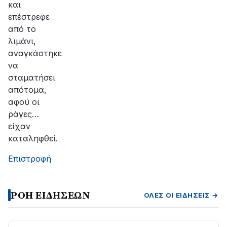
και
επέστρεφε
από το
λιμάνι,
αναγκάστηκε
να
σταματήσει
απότομα,
αφού οι
ράγες…
είχαν
καταληφθεί.
Επιστροφή
ΡΟΗ ΕΙΔΗΣΕΩΝ
ΌΛΕΣ ΟΙ ΕΙΔΉΣΕΙΣ →