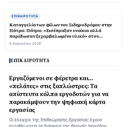
ΕΠΙΚΑΙΡΌΤΗΤΑ
Καταγγελία των φίλων του Σιδηροδρόμου στην
Πάτρα: Πάτρα: «Εισέπραξαν ενοίκια αλλά
παρέδωσαν ξεχαρβαλωμένο υλικό» στον
Προαστιακό
6 Αυγούστου 2026
ΕΠΙΚΑΙΡΟΤΗΤΑ
Εργαζόμενοι σε φέρετρα και…
«πελάτες» στις ξαπλώστρες: Τα
απίστευτα κόλπα εργοδοτών για να
παρακάμψουν την ψηφιακή κάρτα
εργασίας
Οι έλεγχοι της Επιθεώρησης Εργασίας έχουν
ενταθεί κατά τη διάρκεια της θερινής περιόδου,