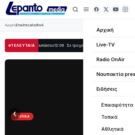
Αρχική
Ετικέτες
αληθινό
Αρχική
Live-TV
Λυγιά Ναυπάκτου
ΤΕΛΕΥΤΑΙΑ
12:08
Σε τροχιά υλοποίησης η Παράκαμψη του Κέντρου της
Radio OnAir
Ναυπακτία pre
Ειδήσεις
Επικαιρότητα
‹
›
Τοπικά
ΤΟΠΙΚΆ
Στο
Αθλητικά
σκοτάδι