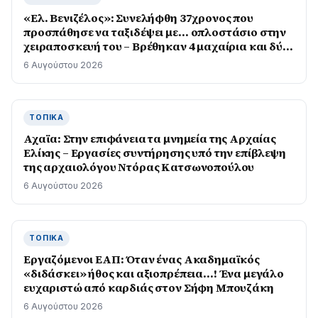
«Ελ. Βενιζέλος»: Συνελήφθη 37χρονος που
προσπάθησε να ταξιδέψει με… οπλοστάσιο στην
χειραποσκευή του – Βρέθηκαν 4 μαχαίρια και δύο
ψαλίδια κλαδέματος
6 Αυγούστου 2026
ΤΟΠΙΚΆ
Αχαϊα: Στην επιφάνεια τα μνημεία της Αρχαίας
Ελίκης – Εργασίες συντήρησης υπό την επίβλεψη
της αρχαιολόγου Ντόρας Κατσωνοπούλου
6 Αυγούστου 2026
ΤΟΠΙΚΆ
Εργαζόμενοι ΕΑΠ: Όταν ένας Ακαδημαϊκός
«διδάσκει» ήθος και αξιοπρέπεια…! Ένα μεγάλο
ευχαριστώ από καρδιάς στον Σήφη Μπουζάκη
6 Αυγούστου 2026