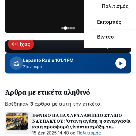
μεγάλο
Πολιτισμός
μέρος
Χωρίς
στο
Εκπομπές
ηλεκτροδότηση
Λυγιά
οι
Ναυπάκτου
Βίντεο
περιοχές
εδώ
Ήχος
Lepanto TV
LIVE
και
περίπου
Lepanto Radio 101.4 FM
▶
δύο
Στον αέρα
ώρες
–
Σε
Άρθρα με ετικέτα αληθινό
εξέλιξη
οι
Βρέθηκαν
εργασίες
3
άρθρα με αυτή την ετικέτα.
του
ΕΘΝΙΚΟ ΠΑΠΑΧΑΡΑΛΑΜΠΕΙΟ ΣΤΑΔΙΟ
ΔΕΔΔΗΕ
ΝΑΥΠΑΚΤΟΥ: 'Οταν η αγάπη, η συνεργασία
για
και η προσφορά γίνονται πράξη, τα
την
Χριστούγεννα αποκτούν αληθινό νόημα και
15 Δεκ 2025 14:48
σε
Πολιτισμός