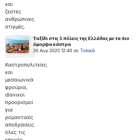
και
ζεστές
ανθρώπινες
στιγμές.
Ταξίδι στις 5 πόλεις της Ελλάδας με τα πιο
όμορφα κάστρα
26 Αυγ 2025 12:46
σε
Τοπικά
Καστροπολιτείες
και
μεσαιωνικά
φρούρια,
ιδανικοί
προορισμοί
για
ρομαντικές
αποδράσεις
όλες τις
εποχές