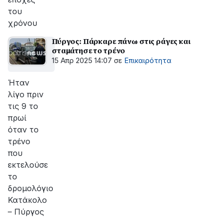
του
χρόνου
Πύργος: Πάρκαρε πάνω στις ράγες και
σταμάτησε το τρένο
15 Απρ 2025 14:07
σε
Επικαιρότητα
Ήταν
λίγο πριν
τις 9 το
πρωί
όταν το
τρένο
που
εκτελούσε
το
δρομολόγιο
Κατάκολο
– Πύργος