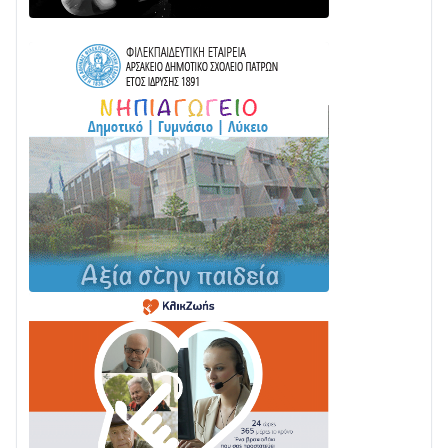
05/08 • 08:41
Στο σκοτάδι μεγάλο μέρος στο Λυγιά Ναυπάκτου
04/08 • 19:47
Σε τροχιά υλοποίησης η Παράκαμψη του Κέντρου
της Ναυπάκτου
04/08 • 12:08
Σε φουλ ρυθμούς το τμήμα Βόνιτσα – Άγιος Νικόλαος
| Αυτοψία Καββαδά
03/08 • 11:11
Με Αρχιερατική Λαμπρότητα η Πανήγυρη της
Μεταμορφώσεως του Σωτήρος στο Γολέμι
03/08 • 07:45
Ενισχύεται η Πολιτική Προστασία στο Δήμο Αγρινίου
με δύο νέα υδροφόρα οχήματα
02/08 • 18:26
Διαβάστε την «Ναυπακτία» που κυκλοφορεί
31/07 • 08:16