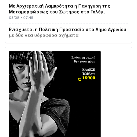
Μεταμορφώσεως του Σωτήρος στο Γολέμι
03/08 • 07:45
Ενισχύεται η Πολιτική Προστασία στο Δήμο Αγρινίου
με δύο νέα υδροφόρα οχήματα
02/08 • 18:26
Διαβάστε την «Ναυπακτία» που κυκλοφορεί
31/07 • 08:16
Δωρίδα για Όλους: «Καμία εκχώρηση των νερών
στην ΕΥΔΑΠ»
28/07 • 21:46
Διαβάστε την «Ναυπακτία» που κυκλοφορεί
24/07 • 11:31
ΕΚΤΑΚΤΟ – ΝΑΥΠΑΚΤΙΑ: ΣΥΝΑΓΕΡΜΟΣ ΣΤΗΝ
ΠΥΡΟΣΒΕΣΤΙΚΗ ΓΙΑ ΦΩΤΙΑ ΣΤΟΝ ΑΓΙΟ ΗΛΙΑ ΠΡΙΝ ΤΗ
ΓΡΑΝΙΤΣΑ
24/07 • 11:03
ΤΟ ΠΑΡΤΥ ΣΥΝΕΧΙΖΕΤΑΙ…