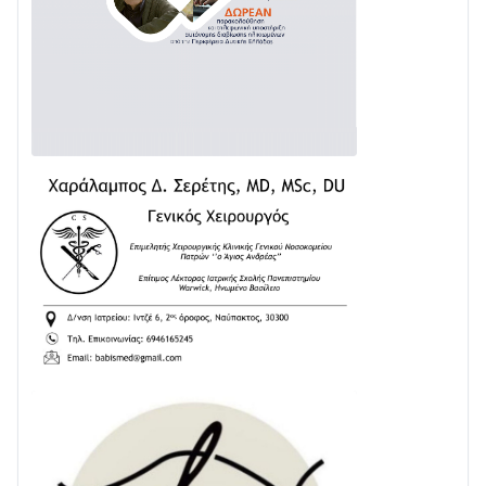
Δωρίδα για Όλους: «Καμία εκχώρηση των νερών
στην ΕΥΔΑΠ»
28/07 • 21:46
Διαβάστε την «Ναυπακτία» που κυκλοφορεί
24/07 • 11:31
ΕΚΤΑΚΤΟ – ΝΑΥΠΑΚΤΙΑ: ΣΥΝΑΓΕΡΜΟΣ ΣΤΗΝ
ΠΥΡΟΣΒΕΣΤΙΚΗ ΓΙΑ ΦΩΤΙΑ ΣΤΟΝ ΑΓΙΟ ΗΛΙΑ ΠΡΙΝ ΤΗ
ΓΡΑΝΙΤΣΑ
24/07 • 11:03