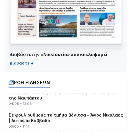
ΤΟ ΠΑΡΤΥ ΣΥΝΕΧΙΖΕΤΑΙ…
Διαβάστε την «Ναυπακτία» που κυκλοφορεί
05/08 • 08:41
Στο σκοτάδι μεγάλο μέρος στο Λυγιά Ναυπάκτου
04/08 • 19:47
ΡΟΗ ΕΙΔΗΣΕΩΝ
Σε τροχιά υλοποίησης η Παράκαμψη του Κέντρου
της Ναυπάκτου
04/08 • 12:08
Σε φουλ ρυθμούς το τμήμα Βόνιτσα – Άγιος Νικόλαος
| Αυτοψία Καββαδά
03/08 • 11:11
Με Αρχιερατική Λαμπρότητα η Πανήγυρη της