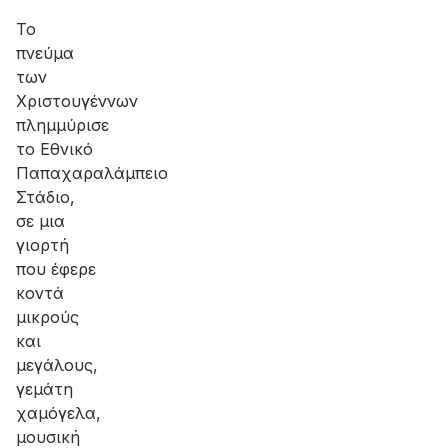
αποκατάσταση
φωτίζουν τις καρδιές όλων!
της
Το
βλάβης
πνεύμα
των
Χριστουγέννων
πλημμύρισε
το Εθνικό
Παπαχαραλάμπειο
Στάδιο,
σε μια
γιορτή
που έφερε
κοντά
μικρούς
και
μεγάλους,
γεμάτη
χαμόγελα,
μουσική