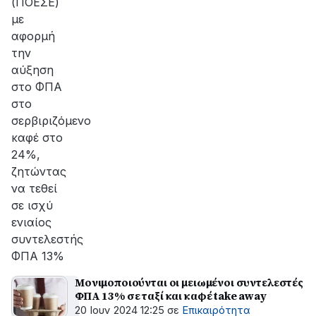
(ΠΟΕΣΕ)
με
αφορμή
την
αύξηση
στο ΦΠΑ
στο
σερβιριζόμενο
καφέ στο
24%,
ζητώντας
να τεθεί
σε ισχύ
ενιαίος
συντελεστής
ΦΠΑ 13%
Μονιμοποιούνται οι μειωμένοι συντελεστές
ΦΠΑ 13% σε ταξί και καφέ take away
20 Ιουν 2024 12:25
σε
Επικαιρότητα