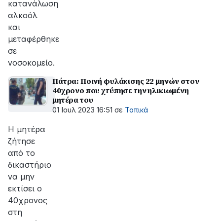
κατανάλωση
αλκοόλ
και
μεταφέρθηκε
σε
νοσοκομείο.
Πάτρα: Ποινή φυλάκισης 22 μηνών στον
40χρονο που χτύπησε την ηλικιωμένη
μητέρα του
01 Ιουλ 2023 16:51
σε
Τοπικά
Η μητέρα
ζήτησε
από το
δικαστήριο
να μην
εκτίσει ο
40χρονος
στη