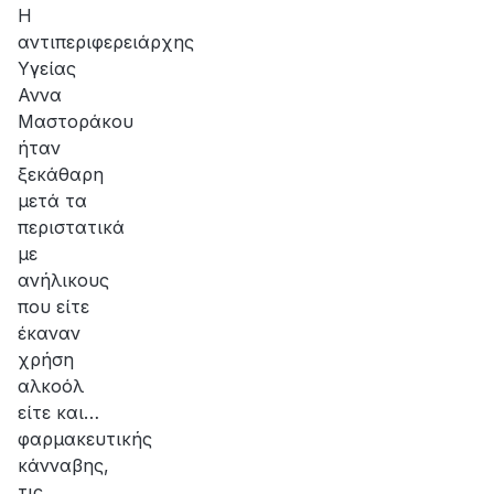
Η
αντιπεριφερειάρχης
Υγείας
Αννα
Μαστοράκου
ήταν
ξεκάθαρη
μετά τα
περιστατικά
με
ανήλικους
που είτε
έκαναν
χρήση
αλκοόλ
είτε και…
φαρμακευτικής
κάνναβης,
τις