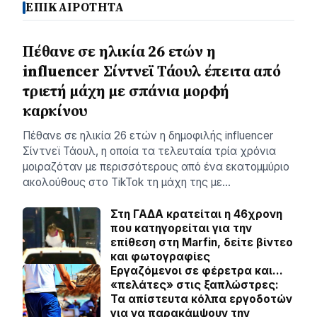
ΕΠΙΚΑΙΡΟΤΗΤΑ
Πέθανε σε ηλικία 26 ετών η
influencer Σίντνεϊ Τάουλ έπειτα από
τριετή μάχη με σπάνια μορφή
καρκίνου
Πέθανε σε ηλικία 26 ετών η δημοφιλής influencer
Σίντνεϊ Τάουλ, η οποία τα τελευταία τρία χρόνια
μοιραζόταν με περισσότερους από ένα εκατομμύριο
ακολούθους στο TikTok τη μάχη της με…
Στη ΓΑΔΑ κρατείται η 46χρονη
που κατηγορείται για την
επίθεση στη Marfin, δείτε βίντεο
και φωτογραφίες
Εργαζόμενοι σε φέρετρα και…
«πελάτες» στις ξαπλώστρες:
Τα απίστευτα κόλπα εργοδοτών
για να παρακάμψουν την