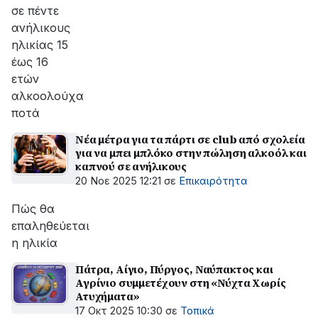
σε πέντε
ανήλικους
ηλικίας 15
έως 16
ετών
αλκοολούχα
ποτά
Νέα μέτρα για τα πάρτι σε club από σχολεία
για να μπει μπλόκο στην πώληση αλκοόλ και
καπνού σε ανήλικους
20 Νοε 2025 12:21
σε
Επικαιρότητα
Πώς θα
επαληθεύεται
η ηλικία
Πάτρα, Αίγιο, Πύργος, Ναύπακτος και
Αγρίνιο συμμετέχουν στη «Νύχτα Χωρίς
Ατυχήματα»
17 Οκτ 2025 10:30
σε
Τοπικά