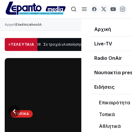
Αρχική
Ετικέτες
αλκοόλ
Αρχική
Live-TV
αυπάκτου
ΤΕΛΕΥΤΑΙΑ
12:08
Σε τροχιά υλοποίησης η Παράκαμψη του Κέντρου της Ναυπά
Radio OnAir
Ναυπακτία pre
Ειδήσεις
Επικαιρότητα
‹
›
Τοπικά
ΤΟΠΙΚΆ
Στο
Αθλητικά
σκοτάδι