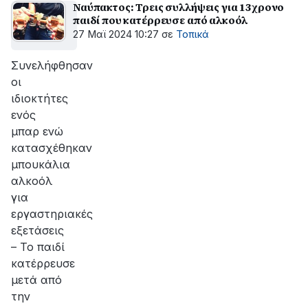
Ναύπακτος: Τρεις συλλήψεις για 13χρονο
παιδί που κατέρρευσε από αλκοόλ
27 Μαϊ 2024 10:27
σε
Τοπικά
Συνελήφθησαν
οι
ιδιοκτήτες
ενός
μπαρ ενώ
κατασχέθηκαν
μπουκάλια
αλκοόλ
για
εργαστηριακές
εξετάσεις
– Το παιδί
κατέρρευσε
μετά από
την