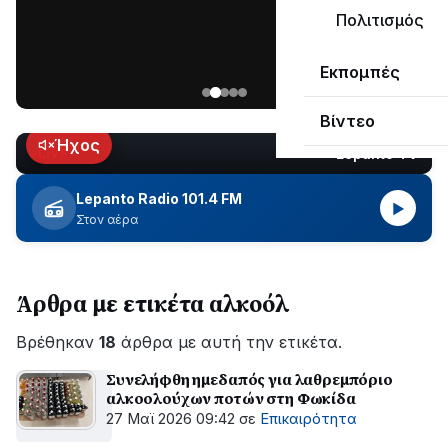
μεγάλο
Πολιτισμός
μέρος
Χωρίς
στο
Εκπομπές
ηλεκτροδότηση
Λυγιά
οι
Ναυπάκτου
Βίντεο
περιοχές
εδώ
Ήχος
Lepanto TV
LIVE
και
περίπου
Lepanto Radio 101.4 FM
▶
δύο
Στον αέρα
ώρες
–
Σε
Άρθρα με ετικέτα αλκοόλ
εξέλιξη
οι
Βρέθηκαν
εργασίες
18
άρθρα με αυτή την ετικέτα.
του
Συνελήφθη ημεδαπός για λαθρεμπόριο
ΔΕΔΔΗΕ
αλκοολούχων ποτών στη Φωκίδα
για
27 Μαϊ 2026 09:42
σε
Επικαιρότητα
την