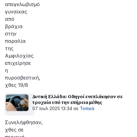
απεγκλωβισμό
γυναίκας
από
βράχια
στην
παραλία
της
Αμφιλοχίας
επιχείρησε
η
πυροσβεστική,
χθες 19/8
Δυτική Ελλάδα: Oδηγοί ενεπλάκησαν σε
τροχαία υπό την επήρεια μέθης
07 Ιουλ 2025 13:34
σε
Τοπικά
Συνελήφθησαν,
χθες σε