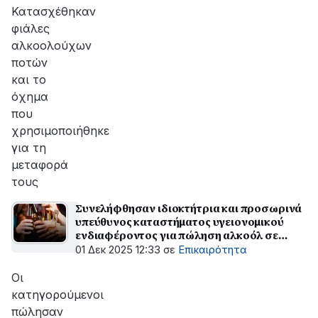
αποκατάσταση
Κατασχέθηκαν
της
φιάλες
βλάβης
αλκοολούχων
ποτών
και το
όχημα
που
χρησιμοποιήθηκε
για τη
μεταφορά
τους
Συνελήφθησαν ιδιοκτήτρια και προσωρινά
υπεύθυνος καταστήματος υγειονομικού
ενδιαφέροντος για πώληση αλκοόλ σε
ανηλίκους
01 Δεκ 2025 12:33
σε
Επικαιρότητα
Οι
κατηγορούμενοι
πώλησαν