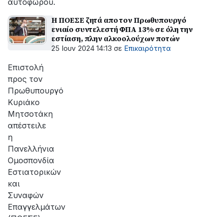
αυτοφώρου.
Η ΠΟΕΣΕ ζητά απο τον Πρωθυπουργό
ενιαίο συντελεστή ΦΠΑ 13% σε όλη την
εστίαση, πλην αλκοολούχων ποτών
25 Ιουν 2024 14:13
σε
Επικαιρότητα
Eπιστολή
προς τον
Πρωθυπουργό
Κυριάκο
Μητσοτάκη
απέστειλε
η
Πανελλήνια
Ομοσπονδία
Εστιατορικών
και
Συναφών
Επαγγελμάτων