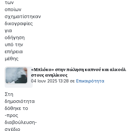
των
οποίων
σχηματίστηκαν
δικογραφίες
για
οδήγηση
υπό την
επήρεια
μέθης
«Μπλόκο» στην πώληση καπνού και αλκοόλ
στους ανηλίκους
04 Ιουν 2025 13:28
σε
Επικαιρότητα
Στη
δημοσιότητα
δόθηκε το
-προς
διαβούλευση-
σχέδιο