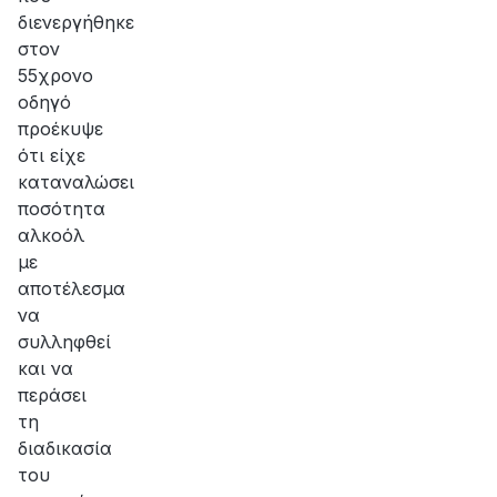
διενεργήθηκε
στον
55χρονο
οδηγό
προέκυψε
ότι είχε
καταναλώσει
ποσότητα
αλκοόλ
με
αποτέλεσμα
να
συλληφθεί
και να
περάσει
τη
διαδικασία
του