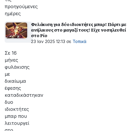
προηγούμενες
ημέρες
Φυλάκιση για δύο ιδιοκτήτες μπαρ! Πάρτι με
ανήλικους στο μαγαζί τους! Είχε νοσηλευθεί
στο Ρίο
23 Ιαν 2025 12:13
σε
Τοπικά
Σε 16
μήνες
φυλάκισης
με
δικαίωμα
έφεσης
καταδικάστηκαν
δυο
ιδιοκτήτες
μπαρ που
λειτουργεί
στο