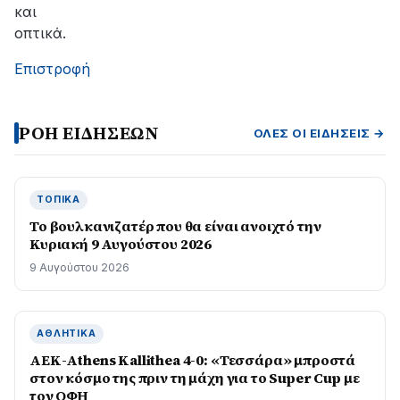
και
οπτικά.
Επιστροφή
ΡΟΗ ΕΙΔΗΣΕΩΝ
ΌΛΕΣ ΟΙ ΕΙΔΉΣΕΙΣ →
ΤΟΠΙΚΆ
Το βουλκανιζατέρ που θα είναι ανοιχτό την
Κυριακή 9 Αυγούστου 2026
9 Αυγούστου 2026
ΑΘΛΗΤΙΚΆ
ΑΕΚ-Athens Kallithea 4-0: «Τεσσάρα» μπροστά
στον κόσμο της πριν τη μάχη για το Super Cup με
τον ΟΦΗ