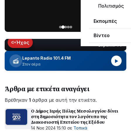
ΣΥΝΕΧΙΖΕΤΑΙ…
Πολιτισμός
Νέα
Εκπομπές
ανάρτηση
του
Βίντεο
Ανδρέα
Κωτσανά
Ήχος
Lepanto TV
LIVE
για
τα
Lepanto Radio 101.4 FM
▶
μεγάλα
Στον αέρα
έργα
του
Δήμου
Άρθρα με ετικέτα αναγάγει
Βρέθηκαν
1
άρθρα με αυτή την ετικέτα.
Ο Δήμος Ιερής Πόλης Μεσολογγίου δίνει
στη δημοσιότητα τον λογότυπο της
Διακοσιοστή Επετείου της Εξόδου
14 Νοε 2024 15:10
σε
Τοπικά