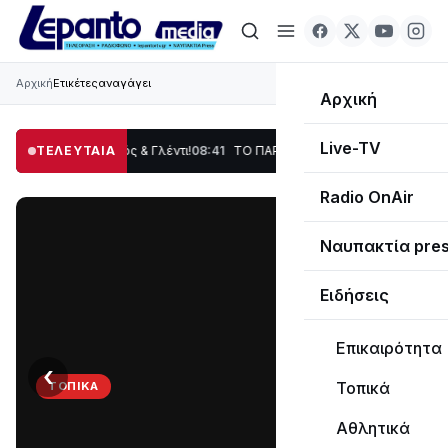
Αρχική
Ετικέτες
αναγάγει
Αρχική
Live-TV
ση, Χορός & Γλέντι!
ΤΕΛΕΥΤΑΙΑ
08:41
ΤΟ ΠΑΡΤΥ ΣΥΝΕΧΙΖΕΤΑΙ…
19:47
Στο σκοτάδι με
Radio OnAir
Ναυπακτία pre
Ειδήσεις
Επικαιρότητα
‹
›
Τοπικά
ΤΟΠΙΚΆ
ΤΟ
Αθλητικά
ΠΑΡΤΥ