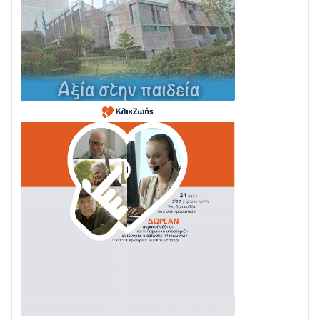
04/08 • 19:47
Σε τροχιά υλοποίησης η Παράκαμψη του Κέντρου
της Ναυπάκτου
04/08 • 12:08
Σε φουλ ρυθμούς το τμήμα Βόνιτσα – Άγιος Νικόλαος
| Αυτοψία Καββαδά
03/08 • 11:11
Με Αρχιερατική Λαμπρότητα η Πανήγυρη της
Μεταμορφώσεως του Σωτήρος στο Γολέμι
03/08 • 07:45
Ενισχύεται η Πολιτική Προστασία στο Δήμο Αγρινίου
με δύο νέα υδροφόρα οχήματα
02/08 • 18:26
Διαβάστε την «Ναυπακτία» που κυκλοφορεί
31/07 • 08:16
Δωρίδα για Όλους: «Καμία εκχώρηση των νερών
στην ΕΥΔΑΠ»