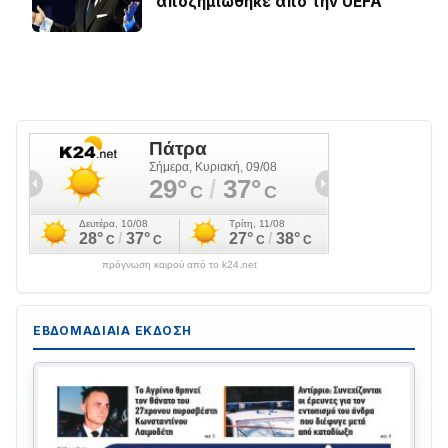
αποζημιώθηκε από την UEFA
πρόγνωση καιρού από το k24.net