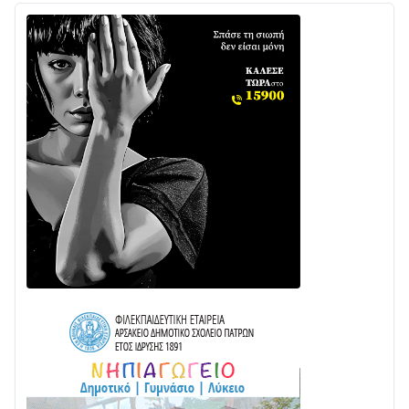
Ενισχύεται η Πολιτική Προστασία στο Δήμο Αγρινίου
με δύο νέα υδροφόρα οχήματα
02/08 • 18:26
Διαβάστε την «Ναυπακτία» που κυκλοφορεί
31/07 • 08:16
Δωρίδα για Όλους: «Καμία εκχώρηση των νερών
στην ΕΥΔΑΠ»
28/07 • 21:46
Διαβάστε την «Ναυπακτία» που κυκλοφορεί
24/07 • 11:31
Γιορτή της Τράτας 2026 | Ερατεινή Δωρίδας:
Παράδοση, Χορός & Γλέντι!
08/08 • 12:01
ΤΟ ΠΑΡΤΥ ΣΥΝΕΧΙΖΕΤΑΙ…
05/08 • 08:41
Στο σκοτάδι μεγάλο μέρος στο Λυγιά Ναυπάκτου