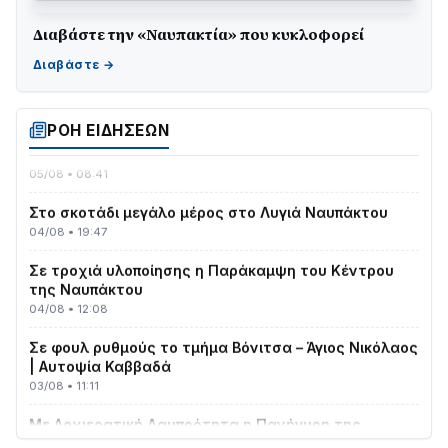
Διαβάστε την «Ναυπακτία» που κυκλοφορεί
Γιορτή της Τράτας 2026 | Ερατεινή Δωρίδας:
Παράδοση, Χορός & Γλέντι!
08/08 • 12:01
ΡΟΗ ΕΙΔΗΣΕΩΝ
ΤΟ ΠΑΡΤΥ ΣΥΝΕΧΙΖΕΤΑΙ…
05/08 • 08:41
Στο σκοτάδι μεγάλο μέρος στο Λυγιά Ναυπάκτου
04/08 • 19:47
Σε τροχιά υλοποίησης η Παράκαμψη του Κέντρου
της Ναυπάκτου
04/08 • 12:08
Σε φουλ ρυθμούς το τμήμα Βόνιτσα – Άγιος Νικόλαος
| Αυτοψία Καββαδά
03/08 • 11:11
Με Αρχιερατική Λαμπρότητα η Πανήγυρη της
Μεταμορφώσεως του Σωτήρος στο Γολέμι
03/08 • 07:45