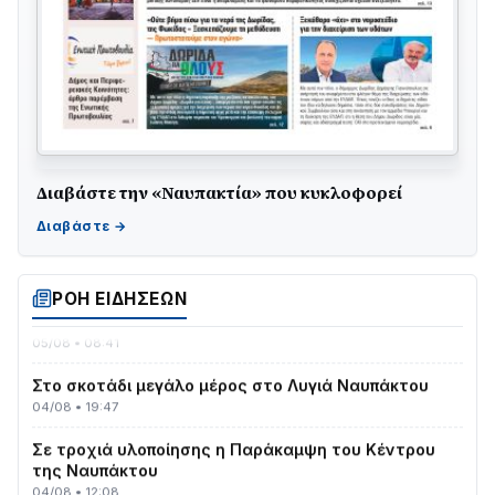
Διαβάστε την «Ναυπακτία» που κυκλοφορεί
Γιορτή της Τράτας 2026 | Ερατεινή Δωρίδας:
Παράδοση, Χορός & Γλέντι!
08/08 • 12:01
ΤΟ ΠΑΡΤΥ ΣΥΝΕΧΙΖΕΤΑΙ…
ΡΟΗ ΕΙΔΗΣΕΩΝ
05/08 • 08:41
Στο σκοτάδι μεγάλο μέρος στο Λυγιά Ναυπάκτου
04/08 • 19:47
Σε τροχιά υλοποίησης η Παράκαμψη του Κέντρου
της Ναυπάκτου
04/08 • 12:08