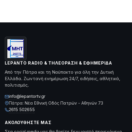
LEPANTO RADIO & ΤΗΛΕΌΡΑΣΗ & ΕΦΗΜΕΡΊΔΑ
Από την Πάτρα και τη Ναύπακτο για όλη την Δυτική
Ελλάδα. Ζωντανή ενημέρωση 24/7, ειδήσεις, αθλητικά,
πολιτισμός.
info@lepantortv.gr
Πάτρα: Νέα Εθνική Οδός Πατρών - Αθηνών 73
2615 502655
ΑΚΟΛΟΥΘΉΣΤΕ ΜΑΣ
Στα social media μας θα βρείτε ξεχωριστό περιεχόμενο