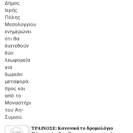
Δήμος
Ιερής
Πόλης
Μεσολογγίου
ενημερώνει
ότι θα
διατεθούν
δύο
λεωφορεία
για
δωρεάν
μεταφορά
προς και
από το
Μοναστήρι
του Άη-
Συμιού.
ΤΡΑΙΝΟΣΕ: Κανονικά το δρομολόγιο