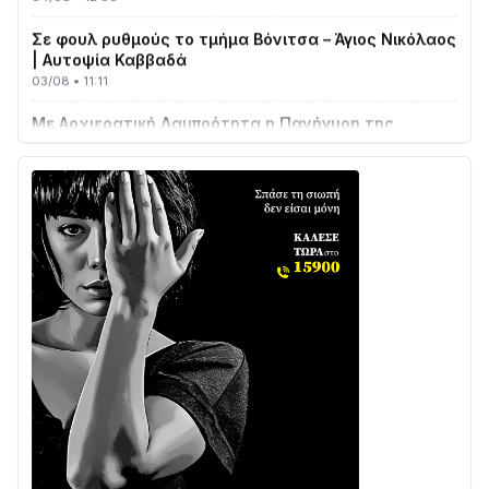
Σε φουλ ρυθμούς το τμήμα Βόνιτσα – Άγιος Νικόλαος
| Αυτοψία Καββαδά
03/08 • 11:11
Με Αρχιερατική Λαμπρότητα η Πανήγυρη της
Μεταμορφώσεως του Σωτήρος στο Γολέμι
03/08 • 07:45
Ενισχύεται η Πολιτική Προστασία στο Δήμο Αγρινίου
με δύο νέα υδροφόρα οχήματα
02/08 • 18:26
Διαβάστε την «Ναυπακτία» που κυκλοφορεί
31/07 • 08:16
Δωρίδα για Όλους: «Καμία εκχώρηση των νερών
στην ΕΥΔΑΠ»
28/07 • 21:46
Διαβάστε την «Ναυπακτία» που κυκλοφορεί
24/07 • 11:31
Γιορτή της Τράτας 2026 | Ερατεινή Δωρίδας: