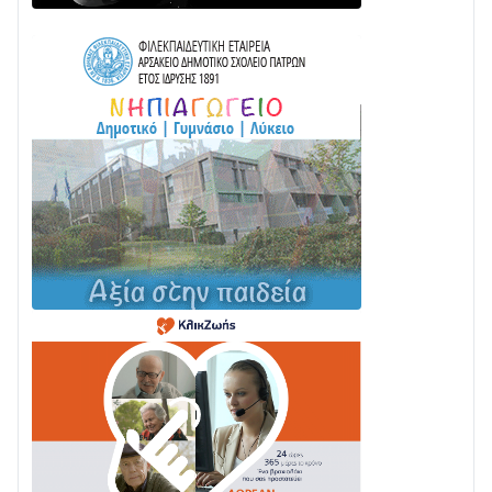
Παράδοση, Χορός & Γλέντι!
08/08 • 12:01
ΤΟ ΠΑΡΤΥ ΣΥΝΕΧΙΖΕΤΑΙ…
05/08 • 08:41
Στο σκοτάδι μεγάλο μέρος στο Λυγιά Ναυπάκτου
04/08 • 19:47
Σε τροχιά υλοποίησης η Παράκαμψη του Κέντρου
της Ναυπάκτου
04/08 • 12:08
Σε φουλ ρυθμούς το τμήμα Βόνιτσα – Άγιος Νικόλαος
| Αυτοψία Καββαδά
03/08 • 11:11
Με Αρχιερατική Λαμπρότητα η Πανήγυρη της
Μεταμορφώσεως του Σωτήρος στο Γολέμι
03/08 • 07:45
Ενισχύεται η Πολιτική Προστασία στο Δήμο Αγρινίου
με δύο νέα υδροφόρα οχήματα