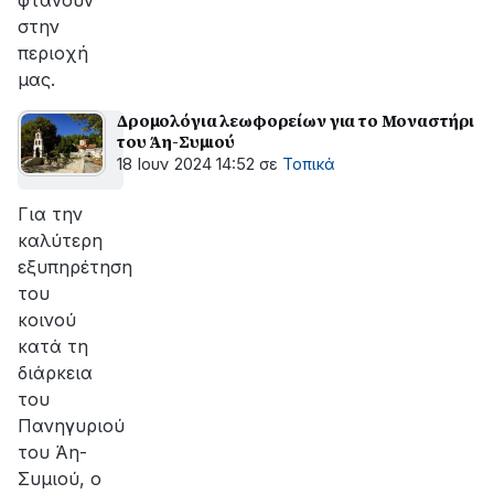
φτάνουν
στην
περιοχή
μας.
Δρομολόγια λεωφορείων για το Μοναστήρι
του Άη-Συμιού
18 Ιουν 2024 14:52
σε
Τοπικά
Για την
καλύτερη
εξυπηρέτηση
του
κοινού
κατά τη
διάρκεια
του
Πανηγυριού
του Άη-
Συμιού, ο