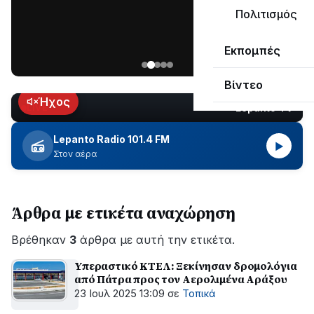
ΣΥΝΕΧΙΖΕΤΑΙ…
Πολιτισμός
Νέα
Εκπομπές
ανάρτηση
του
Βίντεο
Ανδρέα
Κωτσανά
Ήχος
Lepanto TV
LIVE
για
τα
Lepanto Radio 101.4 FM
▶
μεγάλα
Στον αέρα
έργα
του
Δήμου
Άρθρα με ετικέτα αναχώρηση
Βρέθηκαν
3
άρθρα με αυτή την ετικέτα.
Υπεραστικό ΚΤΕΛ: Ξεκίνησαν δρομολόγια
από Πάτρα προς τον Αερολιμένα Αράξου
23 Ιουλ 2025 13:09
σε
Τοπικά