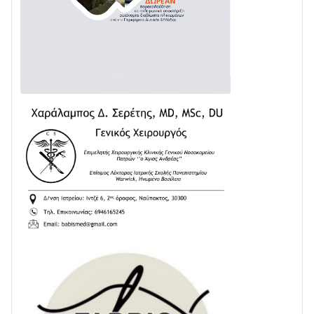
02/08 • 18:26
Διαβάστε την «Ναυπακτία» που κυκλοφορεί
31/07 • 08:16
Δωρίδα για Όλους: «Καμία εκχώρηση των νερών
στην ΕΥΔΑΠ»
28/07 • 21:46
Διαβάστε την «Ναυπακτία» που κυκλοφορεί
24/07 • 11:31