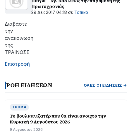
Πάτρα – Αγ. Βασίλειος την παραμονή της
Πρωτοχρονιάς
29 Δεκ 2017 04:18
σε
Τοπικά
Διαβάστε
την
ανακοινωση
της
ΤΡΑΙΝΟΣΕ
Επιστροφή
ΡΟΗ ΕΙΔΗΣΕΩΝ
ΌΛΕΣ ΟΙ ΕΙΔΉΣΕΙΣ →
ΤΟΠΙΚΆ
Το βουλκανιζατέρ που θα είναι ανοιχτό την
Κυριακή 9 Αυγούστου 2026
9 Αυγούστου 2026