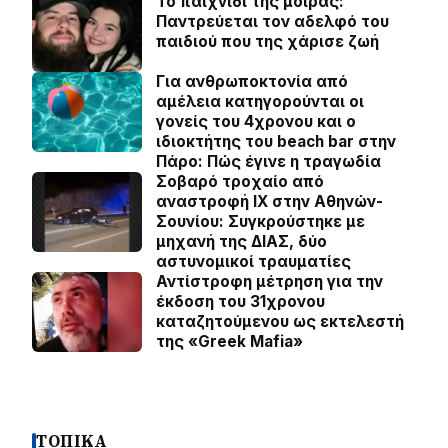
Το παιχνίδι της μοίρας:
Παντρεύεται τον αδελφό του
παιδιού που της χάρισε ζωή
Για ανθρωποκτονία από
αμέλεια κατηγορούνται οι
γονείς του 4χρονου και ο
ιδιοκτήτης του beach bar στην
Πάρο: Πώς έγινε η τραγωδία
Σοβαρό τροχαίο από
αναστροφή ΙΧ στην Αθηνών-
Σουνίου: Συγκρούστηκε με
μηχανή της ΔΙΑΣ, δύο
αστυνομικοί τραυματίες
Αντίστροφη μέτρηση για την
έκδοση του 31χρονου
καταζητούμενου ως εκτελεστή
της «Greek Mafia»
ΤΟΠΙΚΑ