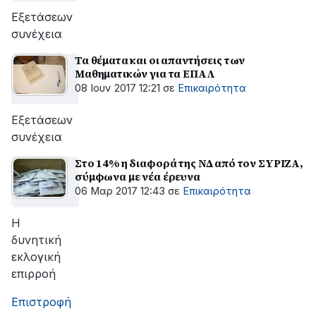
Εξετάσεων
συνέχεια
Τα θέματα και οι απαντήσεις των
Μαθηματικών για τα ΕΠΑΛ
08 Ιουν 2017 12:21
σε
Επικαιρότητα
Εξετάσεων
συνέχεια
Στο 14% η διαφορά της ΝΔ από τον ΣΥΡΙΖΑ,
σύμφωνα με νέα έρευνα
06 Μαρ 2017 12:43
σε
Επικαιρότητα
Η
δυνητική
εκλογική
επιρροή
Επιστροφή