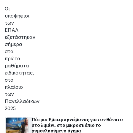
Οι
υποψήφιοι
των
ΕΠΑΛ
εξετάστηκαν
σήμερα
στα
πρώτα
μαθήματα
ειδικότητας,
στο
πλαίσιο
των
Πανελλαδικών
2025
Πάτρα: Εμπειρογνώμονας για τον θάνατο
στο λιμάνι, στο μικροσκόπιο το
ρυμουλκούμενο όχημα