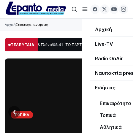
Αρχική
Ετικέτες
απαντήσεις
Αρχική
Live-TV
 Χορός & Γλέντι!
ΤΕΛΕΥΤΑΙΑ
08:41
ΤΟ ΠΑΡΤΥ ΣΥΝΕΧΙΖΕΤΑΙ…
19:47
Στο σκοτάδι μεγά
Radio OnAir
Ναυπακτία pre
Ειδήσεις
Επικαιρότητα
‹
›
Τοπικά
ΤΟΠΙΚΆ
ΤΟ
Αθλητικά
ΠΑΡΤΥ