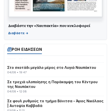
Διαβάστε την «Ναυπακτία» που κυκλοφορεί
Γιορτή της Τράτας 2026 | Ερατεινή Δωρίδας:
Παράδοση, Χορός & Γλέντι!
08/08 • 12:01
ΤΟ ΠΑΡΤΥ ΣΥΝΕΧΙΖΕΤΑΙ…
ΡΟΗ ΕΙΔΗΣΕΩΝ
05/08 • 08:41
Στο σκοτάδι μεγάλο μέρος στο Λυγιά Ναυπάκτου
04/08 • 19:47
Σε τροχιά υλοποίησης η Παράκαμψη του Κέντρου
της Ναυπάκτου
04/08 • 12:08
Σε φουλ ρυθμούς το τμήμα Βόνιτσα – Άγιος Νικόλαος
| Αυτοψία Καββαδά
03/08 • 11:11