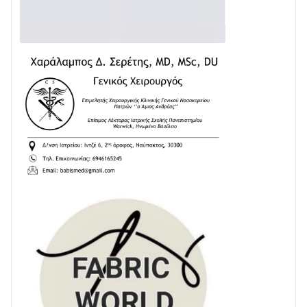
Δωρίδα για Όλους: «Καμία εκχώρηση των νερών
στην ΕΥΔΑΠ»
28/07 • 21:46
Διαβάστε την «Ναυπακτία» που κυκλοφορεί
24/07 • 11:31