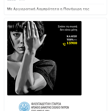
Με Αρχιερατική Λαμπρότητα η Πανήγυρη της
Μεταμορφώσεως του Σωτήρος στο Γολέμι
03/08 • 07:45
Ενισχύεται η Πολιτική Προστασία στο Δήμο Αγρινίου
με δύο νέα υδροφόρα οχήματα
02/08 • 18:26
Διαβάστε την «Ναυπακτία» που κυκλοφορεί
31/07 • 08:16
Δωρίδα για Όλους: «Καμία εκχώρηση των νερών
στην ΕΥΔΑΠ»
28/07 • 21:46
Διαβάστε την «Ναυπακτία» που κυκλοφορεί
24/07 • 11:31
Γιορτή της Τράτας 2026 | Ερατεινή Δωρίδας:
Παράδοση, Χορός & Γλέντι!
08/08 • 12:01
ΤΟ ΠΑΡΤΥ ΣΥΝΕΧΙΖΕΤΑΙ…