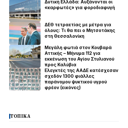
Δυτική Ελλάδα: Αυξάνονται οι
«καρφωτές» για φοροδιαφυγή
ΔΕΘ τετραετίας με μέτρα για
όλους: Τι θα πει ο Μητσοτάκης
στη Θεσσαλονίκη
Μεγάλη φωτιά στον Κουβαρά
Αττικής – Μήνυμα 112 για
εκκένωση του Αγίου Στυλιανού
προς Καλύβια
Ελεγκτές της ΑΑΔΕ κατέσχεσαν
σχεδόν 1300 φιάλλες
παράνομου ψυκτικού υγρού
φρέον (εικόνες)
ΤΟΠΙΚΑ