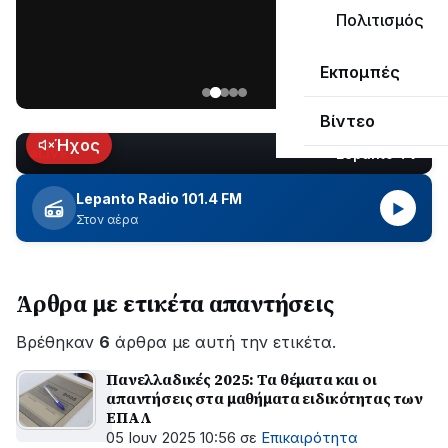
ΣΥΝΕΧΙΖΕΤΑΙ…
Πολιτισμός
Νέα
Εκπομπές
ανάρτηση
του
Βίντεο
Ανδρέα
Κωτσανά
Ήχος
Lepanto TV
LIVE
για
τα
Lepanto Radio 101.4 FM
▶
μεγάλα
Στον αέρα
έργα
του
Δήμου
Άρθρα με ετικέτα απαντήσεις
Βρέθηκαν
6
άρθρα με αυτή την ετικέτα.
Πανελλαδικές 2025: Τα θέματα και οι
απαντήσεις στα μαθήματα ειδικότητας των
ΕΠΑΛ
05 Ιουν 2025 10:56
σε
Επικαιρότητα