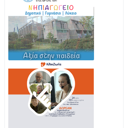
05/08 • 08:41
Στο σκοτάδι μεγάλο μέρος στο Λυγιά Ναυπάκτου
04/08 • 19:47
Σε τροχιά υλοποίησης η Παράκαμψη του Κέντρου
της Ναυπάκτου
04/08 • 12:08
Σε φουλ ρυθμούς το τμήμα Βόνιτσα – Άγιος Νικόλαος
| Αυτοψία Καββαδά
03/08 • 11:11
Με Αρχιερατική Λαμπρότητα η Πανήγυρη της
Μεταμορφώσεως του Σωτήρος στο Γολέμι
03/08 • 07:45
Ενισχύεται η Πολιτική Προστασία στο Δήμο Αγρινίου
με δύο νέα υδροφόρα οχήματα
02/08 • 18:26
Διαβάστε την «Ναυπακτία» που κυκλοφορεί
31/07 • 08:16