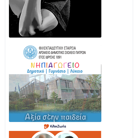
ΕΚΤΑΚΤΟ – ΝΑΥΠΑΚΤΙΑ: ΣΥΝΑΓΕΡΜΟΣ ΣΤΗΝ
ΠΥΡΟΣΒΕΣΤΙΚΗ ΓΙΑ ΦΩΤΙΑ ΣΤΟΝ ΑΓΙΟ ΗΛΙΑ ΠΡΙΝ ΤΗ
ΓΡΑΝΙΤΣΑ
24/07 • 11:03
ΤΟ ΠΑΡΤΥ ΣΥΝΕΧΙΖΕΤΑΙ…
05/08 • 08:41
Στο σκοτάδι μεγάλο μέρος στο Λυγιά Ναυπάκτου
04/08 • 19:47
Σε τροχιά υλοποίησης η Παράκαμψη του Κέντρου
της Ναυπάκτου
04/08 • 12:08
Σε φουλ ρυθμούς το τμήμα Βόνιτσα – Άγιος Νικόλαος
| Αυτοψία Καββαδά
03/08 • 11:11
Με Αρχιερατική Λαμπρότητα η Πανήγυρη της
Μεταμορφώσεως του Σωτήρος στο Γολέμι
03/08 • 07:45