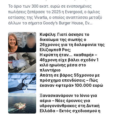
Το όριο των 300 εκατ. ευρώ σε ενοποιημένες
πωλήσεις ξεπέρασε το 2025 η Evergood, ο όμιλος
εστίασης της Vivartia, ο οποίος αναπτύσσει μεταξύ
άλλων τα σήματα Goody’s Burger House, Ev…
Κυψέλη: Γιατί άσκησε το
δικαίωμα της σιωπής ο
26χρονος για τη δολοφονία της
Ελίζαμπεθ Ρος;
Η κρύπτη ήταν… «καθαρή» –
46χρονη είχε βάλει σχεδόν 1
κιλό ηρωίνης μέσα στο
πλυντήριο
Απάτη σε βάρος 55χρονου με
πρόσχημα επενδύσεις – Πώς
έκαναν «φτερά» 100.000 ευρώ
Ξανασκανάρουν το Ιόνιο για
αέριο – Νέες έρευνες για
υδρογονάνθρακες στη Δυτική
Ελλάδα – Εκτός σχεδιασμού η