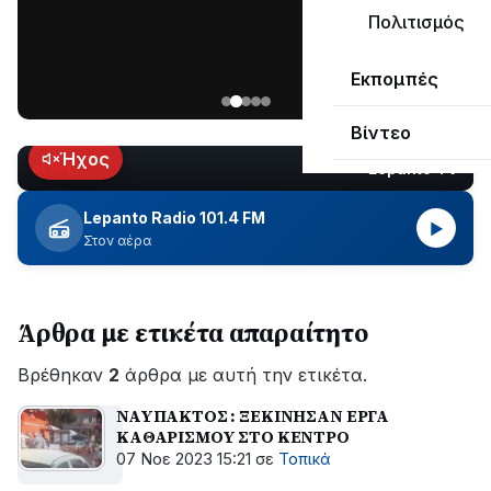
μεγάλο
Πολιτισμός
μέρος
Χωρίς
στο
Εκπομπές
ηλεκτροδότηση
Λυγιά
οι
Ναυπάκτου
Βίντεο
περιοχές
εδώ
Ήχος
Lepanto TV
LIVE
και
περίπου
Lepanto Radio 101.4 FM
▶
δύο
Στον αέρα
ώρες
–
Σε
Άρθρα με ετικέτα απαραίτητο
εξέλιξη
οι
Βρέθηκαν
εργασίες
2
άρθρα με αυτή την ετικέτα.
του
ΝΑΥΠΑΚΤΟΣ : ΞΕΚΙΝΗΣΑΝ ΕΡΓΑ
ΔΕΔΔΗΕ
ΚΑΘΑΡΙΣΜΟΥ ΣΤΟ ΚΕΝΤΡΟ
για
07 Νοε 2023 15:21
σε
Τοπικά
την