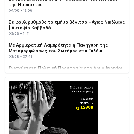
04/08 • 12:08
Σε φουλ ρυθμούς το τμήμα Βόνιτσα – Άγιος Νικόλαος
| Αυτοψία Καββαδά
03/08 • 11:11
Με Αρχιερατική Λαμπρότητα η Πανήγυρη της
Μεταμορφώσεως του Σωτήρος στο Γολέμι
03/08 • 07:45
Ενισχύεται η Πολιτική Προστασία στο Δήμο Αγρινίου
με δύο νέα υδροφόρα οχήματα
02/08 • 18:26
Διαβάστε την «Ναυπακτία» που κυκλοφορεί
31/07 • 08:16
Δωρίδα για Όλους: «Καμία εκχώρηση των νερών
στην ΕΥΔΑΠ»
28/07 • 21:46
Διαβάστε την «Ναυπακτία» που κυκλοφορεί
24/07 • 11:31