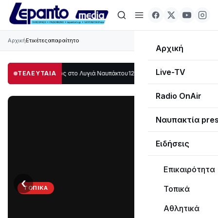
Αρχική
Ετικέτες
απαραίτητο
Αρχική
Live-TV
άλο μέρος στο Λυγιά Ναυπάκτου
ΤΕΛΕΥΤΑΙΑ
12:08
Σε τροχιά υλοποίησης η Παράκαμψη 
Radio OnAir
Ναυπακτία pre
Ειδήσεις
Επικαιρότητα
‹
›
Τοπικά
ΤΟΠΙΚΆ
Στο
Αθλητικά
σκοτάδι