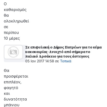
αποκατάσταση
Ο
της
καθαρισμός
βλάβης
θα
ολοκληρωθεί
σε
περίπου
10 μέρες
Σε επιφυλακή ο Δήμος Πατρέων για το κύμα
κακοκαιρίας-Ανοιχτό από σήμερα το
παλαιό Αρσάκειο για τους άστεγους
05 Ιαν 2017 14:58
σε
Τοπικά
Θα
προσφέρεται
επιπλέον,
φαγητό
και
δυνατότητα
μπάνιου