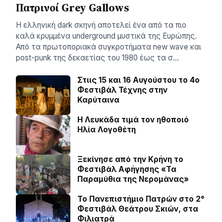
Πατρινοί Grey Gallows
Η ελληνική dark σκηνή αποτελεί ένα από τα πιο
καλά κρυμμένα underground μυστικά της Ευρώπης.
Από τα πρωτοποριακά συγκροτήματα new wave και
post-punk της δεκαετίας του 1980 έως τα σ…
Στιις 15 και 16 Αυγούστου το 4ο
Φεστιβάλ Τέχνης στην
Καρύταινα
Η Λευκάδα τιμά τον ηθοποιό
Ηλία Λογοθέτη
Ξεκίνησε από την Κρήνη το
Φεστιβάλ Αφήγησης «Τα
Παραμύθια της Νερομάνας»
Το Πανεπιστήμιο Πατρών στο 2°
Φεστιβάλ Θεάτρου Σκιών, στα
Φιλιατρά