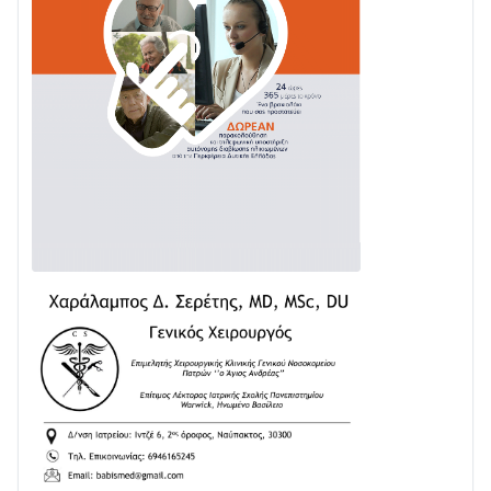
Ενισχύεται η Πολιτική Προστασία στο Δήμο Αγρινίου
με δύο νέα υδροφόρα οχήματα
02/08 • 18:26
Διαβάστε την «Ναυπακτία» που κυκλοφορεί
31/07 • 08:16
Δωρίδα για Όλους: «Καμία εκχώρηση των νερών
στην ΕΥΔΑΠ»
28/07 • 21:46
Διαβάστε την «Ναυπακτία» που κυκλοφορεί
24/07 • 11:31
ΕΚΤΑΚΤΟ – ΝΑΥΠΑΚΤΙΑ: ΣΥΝΑΓΕΡΜΟΣ ΣΤΗΝ
ΠΥΡΟΣΒΕΣΤΙΚΗ ΓΙΑ ΦΩΤΙΑ ΣΤΟΝ ΑΓΙΟ ΗΛΙΑ ΠΡΙΝ ΤΗ
ΓΡΑΝΙΤΣΑ
24/07 • 11:03