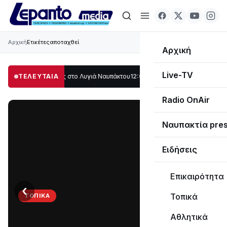
Αρχική
Ετικέτες
αποταχθεί
Αρχική
Live-TV
λο μέρος στο Λυγιά Ναυπάκτου
ΤΕΛΕΥΤΑΙΑ
12:08
Σε τροχιά υλοποίησης η Παράκαμψη τ
Radio OnAir
Ναυπακτία pre
Ειδήσεις
Επικαιρότητα
‹
›
Τοπικά
ΤΟΠΙΚΆ
Στο
Αθλητικά
σκοτάδι