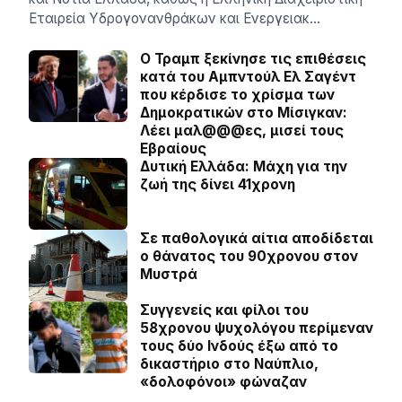
Εταιρεία Υδρογονανθράκων και Ενεργειακ…
O Τραμπ ξεκίνησε τις επιθέσεις
κατά του Αμπντούλ Ελ Σαγέντ
που κέρδισε το χρίσμα των
Δημοκρατικών στο Μίσιγκαν:
Λέει μαλ@@@ες, μισεί τους
Εβραίους
Δυτική Ελλάδα: Μάχη για την
ζωή της δίνει 41χρονη
Σε παθολογικά αίτια αποδίδεται
ο θάνατος του 90χρονου στον
Μυστρά
Συγγενείς και φίλοι του
58χρονου ψυχολόγου περίμεναν
τους δύο Ινδούς έξω από το
δικαστήριο στο Ναύπλιο,
«δολοφόνοι» φώναζαν