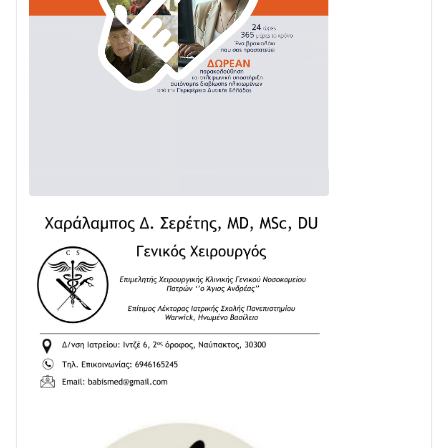
02/08 • 18:26
Διαβάστε την «Ναυπακτία» που κυκλοφορεί
31/07 • 08:16
Δωρίδα για Όλους: «Καμία εκχώρηση των νερών
στην ΕΥΔΑΠ»
28/07 • 21:46
Διαβάστε την «Ναυπακτία» που κυκλοφορεί
24/07 • 11:31
ΕΚΤΑΚΤΟ – ΝΑΥΠΑΚΤΙΑ: ΣΥΝΑΓΕΡΜΟΣ ΣΤΗΝ
ΠΥΡΟΣΒΕΣΤΙΚΗ ΓΙΑ ΦΩΤΙΑ ΣΤΟΝ ΑΓΙΟ ΗΛΙΑ ΠΡΙΝ ΤΗ
ΓΡΑΝΙΤΣΑ
24/07 • 11:03