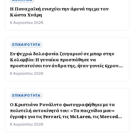
Η Παναχαϊκή ενισχύει την άμυνά της με τον
Κώστα Χνάρη
6 Αυγούστου 2026
ΕΠΙΚΑΙΡΌΤΗΤΑ
Εν ψυχρώ δολοφονία ζευγαριού σε μπαρ στην
Κολομβία: Η γυναίκα προσπάθησε να
προστατεύσει τον άνδρα της, ήταν γονείς 6χρονου
κοριτσιού, δείτε βίντεο
6 Αυγούστου 2026
ΕΠΙΚΑΙΡΌΤΗΤΑ
Ο Κριστιάνο Ρονάλντο φωτογραφήθηκε με τα
πολυτελή αυτοκίνητά του: «Τα παιχνίδια μου»
έγραψε για τις Ferrari, τις McLaren, τις Mercedes
και τις Bugatti
6 Αυγούστου 2026