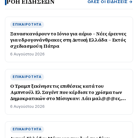
ΡΟΗ ΕΙΔΗΣΕΩΝ
ΌΛΕΣ ΟΙ ΕΙΔΉΣΕΙΣ →
ΕΠΙΚΑΙΡΌΤΗΤΑ
Ξανασκανάρουν το Ιόνιο για αέριο – Νέες έρευνες
για υδρογονάνθρακες στη Δυτική Ελλάδα – Εκτός
σχεδιασμού η Πάτρα
6 Αυγούστου 2026
ΕΠΙΚΑΙΡΌΤΗΤΑ
O Τραμπ ξεκίνησε τις επιθέσεις κατά του
Αμπντούλ Ελ Σαγέντ που κέρδισε το χρίσμα των
Δημοκρατικών στο Μίσιγκαν: Λέει μαλ@@@ες,
μισεί τους Εβραίους
6 Αυγούστου 2026
ΕΠΙΚΑΙΡΌΤΗΤΑ