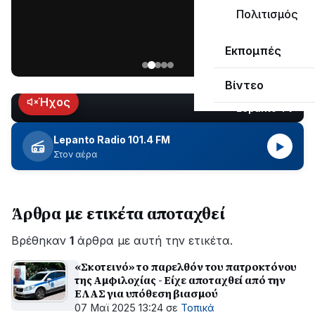
μεγάλο
Πολιτισμός
μέρος
Χωρίς
στο
Εκπομπές
ηλεκτροδότηση
Λυγιά
οι
Ναυπάκτου
Βίντεο
περιοχές
εδώ
Ήχος
Lepanto TV
LIVE
και
περίπου
Lepanto Radio 101.4 FM
▶
δύο
Στον αέρα
ώρες
–
Σε
Άρθρα με ετικέτα αποταχθεί
εξέλιξη
οι
Βρέθηκαν
εργασίες
1
άρθρα με αυτή την ετικέτα.
του
«Σκοτεινό» το παρελθόν του πατροκτόνου
ΔΕΔΔΗΕ
της Αμφιλοχίας - Είχε αποταχθεί από την
για
ΕΛΑΣ για υπόθεση βιασμού
την
07 Μαϊ 2025 13:24
σε
Τοπικά