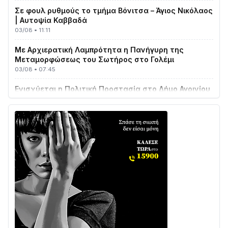
| Αυτοψία Καββαδά
03/08 • 11:11
Με Αρχιερατική Λαμπρότητα η Πανήγυρη της
Μεταμορφώσεως του Σωτήρος στο Γολέμι
03/08 • 07:45
Ενισχύεται η Πολιτική Προστασία στο Δήμο Αγρινίου
με δύο νέα υδροφόρα οχήματα
02/08 • 18:26
Διαβάστε την «Ναυπακτία» που κυκλοφορεί
31/07 • 08:16
Δωρίδα για Όλους: «Καμία εκχώρηση των νερών
στην ΕΥΔΑΠ»
28/07 • 21:46
Διαβάστε την «Ναυπακτία» που κυκλοφορεί
24/07 • 11:31
ΕΚΤΑΚΤΟ – ΝΑΥΠΑΚΤΙΑ: ΣΥΝΑΓΕΡΜΟΣ ΣΤΗΝ
ΠΥΡΟΣΒΕΣΤΙΚΗ ΓΙΑ ΦΩΤΙΑ ΣΤΟΝ ΑΓΙΟ ΗΛΙΑ ΠΡΙΝ ΤΗ