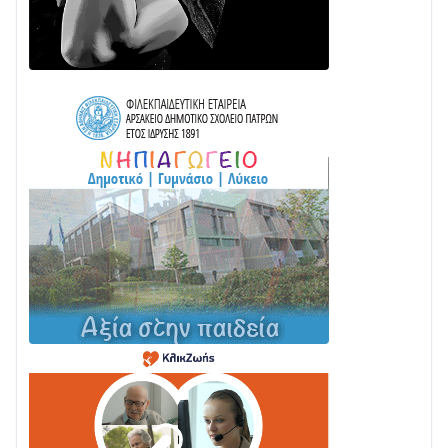
ΓΡΑΝΙΤΣΑ
24/07 • 11:03
ΤΟ ΠΑΡΤΥ ΣΥΝΕΧΙΖΕΤΑΙ…
05/08 • 08:41
Στο σκοτάδι μεγάλο μέρος στο Λυγιά Ναυπάκτου
04/08 • 19:47
Σε τροχιά υλοποίησης η Παράκαμψη του Κέντρου
της Ναυπάκτου
04/08 • 12:08
Σε φουλ ρυθμούς το τμήμα Βόνιτσα – Άγιος Νικόλαος
| Αυτοψία Καββαδά
03/08 • 11:11
Με Αρχιερατική Λαμπρότητα η Πανήγυρη της
Μεταμορφώσεως του Σωτήρος στο Γολέμι
03/08 • 07:45
Ενισχύεται η Πολιτική Προστασία στο Δήμο Αγρινίου
με δύο νέα υδροφόρα οχήματα