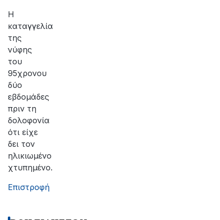
αποκατάσταση
της
Η
βλάβης
καταγγελία
της
νύφης
του
95χρονου
δύο
εβδομάδες
πριν τη
δολοφονία
ότι είχε
δει τον
ηλικιωμένο
χτυπημένο.
Επιστροφή