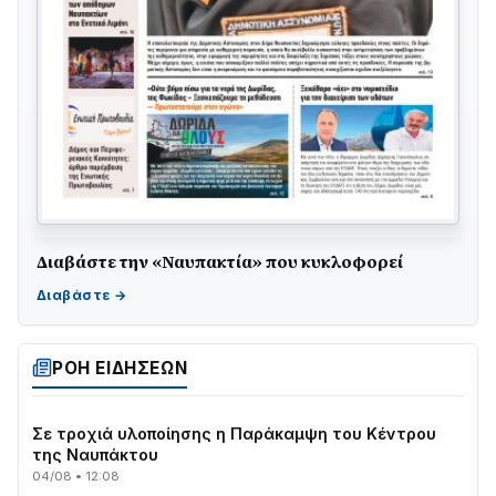
Διαβάστε την «Ναυπακτία» που κυκλοφορεί
ΤΟ ΠΑΡΤΥ ΣΥΝΕΧΙΖΕΤΑΙ…
05/08 • 08:41
Στο σκοτάδι μεγάλο μέρος στο Λυγιά Ναυπάκτου
ΡΟΗ ΕΙΔΗΣΕΩΝ
04/08 • 19:47
Σε τροχιά υλοποίησης η Παράκαμψη του Κέντρου
της Ναυπάκτου
04/08 • 12:08
Σε φουλ ρυθμούς το τμήμα Βόνιτσα – Άγιος Νικόλαος