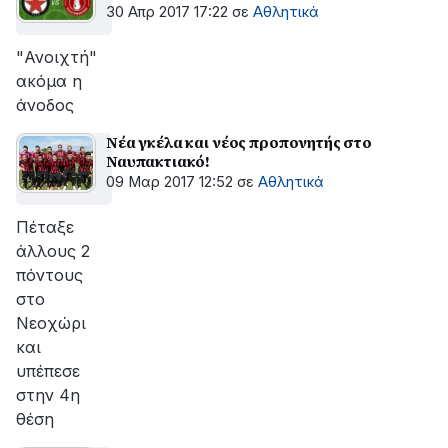
30 Απρ 2017 17:22
σε
Αθλητικά
"Ανοιχτή"
ακόμα η
άνοδος
Νέα γκέλα και νέος προπονητής στο
Ναυπακτιακό!
09 Μαρ 2017 12:52
σε
Αθλητικά
Πέταξε
άλλους 2
πόντους
στο
Νεοχώρι
και
υπέπεσε
στην 4η
θέση