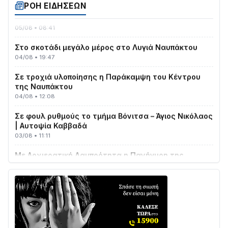
ΡΟΗ ΕΙΔΗΣΕΩΝ
ΤΟ ΠΑΡΤΥ ΣΥΝΕΧΙΖΕΤΑΙ…
05/08 • 08:41
Στο σκοτάδι μεγάλο μέρος στο Λυγιά Ναυπάκτου
04/08 • 19:47
Σε τροχιά υλοποίησης η Παράκαμψη του Κέντρου
της Ναυπάκτου
04/08 • 12:08
Σε φουλ ρυθμούς το τμήμα Βόνιτσα – Άγιος Νικόλαος
| Αυτοψία Καββαδά
03/08 • 11:11
Με Αρχιερατική Λαμπρότητα η Πανήγυρη της
Μεταμορφώσεως του Σωτήρος στο Γολέμι
03/08 • 07:45
Ενισχύεται η Πολιτική Προστασία στο Δήμο Αγρινίου
με δύο νέα υδροφόρα οχήματα
02/08 • 18:26
Διαβάστε την «Ναυπακτία» που κυκλοφορεί