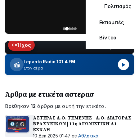
ΣΥΝΕΧΙΖΕΤΑΙ…
Πολιτισμός
Νέα
Εκπομπές
ανάρτηση
του
Βίντεο
Ανδρέα
Κωτσανά
Ήχος
Lepanto TV
LIVE
για
τα
Lepanto Radio 101.4 FM
▶
μεγάλα
Στον αέρα
έργα
του
Δήμου
Άρθρα με ετικέτα αστερασ
Βρέθηκαν
12
άρθρα με αυτή την ετικέτα.
ΑΣΤΕΡΑΣ Α.Ο. ΤΕΜΕΝΗΣ - Α.Ο. ΔΙΑΓΟΡΑΣ
ΒΡΑΧΝΕΙΚΩΝ | 11η ΑΓΩΝΙΣΤΙΚΗ Α1
ΕΣΚΑΗ
10 Δεκ 2025 01:47
σε
Αθλητικά