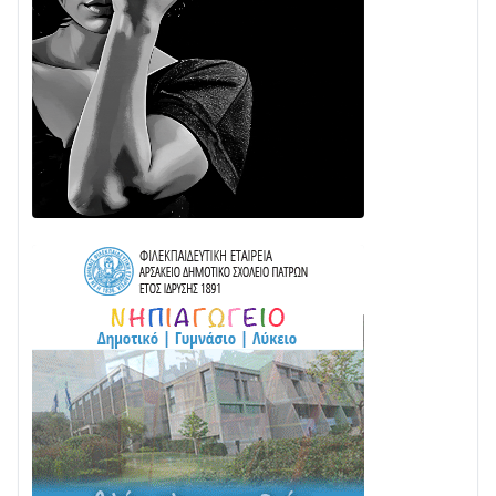
31/07 • 08:16
Δωρίδα για Όλους: «Καμία εκχώρηση των νερών
στην ΕΥΔΑΠ»
28/07 • 21:46
Διαβάστε την «Ναυπακτία» που κυκλοφορεί
24/07 • 11:31
Γιορτή της Τράτας 2026 | Ερατεινή Δωρίδας:
Παράδοση, Χορός & Γλέντι!
08/08 • 12:01
ΤΟ ΠΑΡΤΥ ΣΥΝΕΧΙΖΕΤΑΙ…
05/08 • 08:41
Στο σκοτάδι μεγάλο μέρος στο Λυγιά Ναυπάκτου
04/08 • 19:47
Σε τροχιά υλοποίησης η Παράκαμψη του Κέντρου
της Ναυπάκτου
04/08 • 12:08