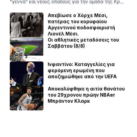
“γεννά” και νέους οπαδούς για την ομάδα της Κρ…
Απεβίωσε ο Χόρχε Μέσι,
πατέρας του κορυφαίου
Αργεντινού ποδοσφαιριστή
Λιονέλ Μέσι.
Οι αθλητικές μεταδόσεις του
Σαββάτου (8/8)
Ινφαντίνο: Καταγγελίες για
φερόμενη ερωμένη που
αποζημιώθηκε από την UEFA
Αποκαλύφθηκε η αιτία θανάτου
του 29χρονου πρώην NBAer
Μπράντον Κλαρκ