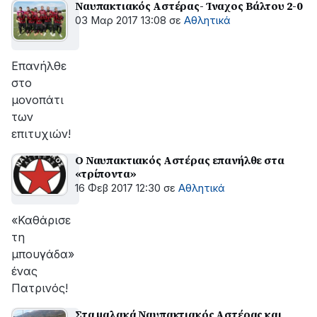
Ναυπακτιακός Αστέρας- Ίναχος Βάλτου 2-0
03 Μαρ 2017 13:08
σε
Αθλητικά
Επανήλθε
στο
μονοπάτι
των
επιτυχιών!
Ο Ναυπακτιακός Αστέρας επανήλθε στα
«τρίποντα»
16 Φεβ 2017 12:30
σε
Αθλητικά
«Καθάρισε
τη
μπουγάδα»
ένας
Πατρινός!
Στα μαλακά Ναυπακτιακός Αστέρας και