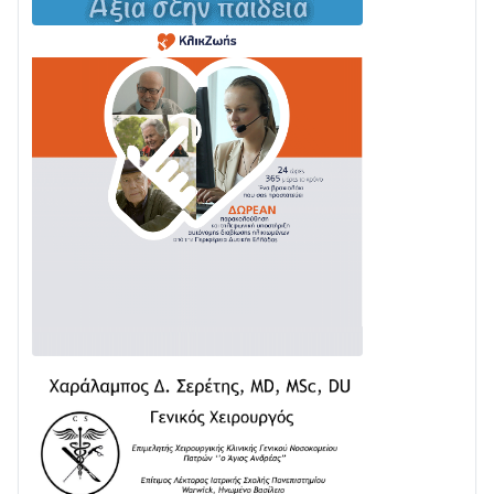
Σε φουλ ρυθμούς το τμήμα Βόνιτσα – Άγιος Νικόλαος
| Αυτοψία Καββαδά
03/08 • 11:11
Με Αρχιερατική Λαμπρότητα η Πανήγυρη της
Μεταμορφώσεως του Σωτήρος στο Γολέμι
03/08 • 07:45
Ενισχύεται η Πολιτική Προστασία στο Δήμο Αγρινίου
με δύο νέα υδροφόρα οχήματα
02/08 • 18:26
Διαβάστε την «Ναυπακτία» που κυκλοφορεί
31/07 • 08:16
Δωρίδα για Όλους: «Καμία εκχώρηση των νερών
στην ΕΥΔΑΠ»
28/07 • 21:46
Διαβάστε την «Ναυπακτία» που κυκλοφορεί
24/07 • 11:31