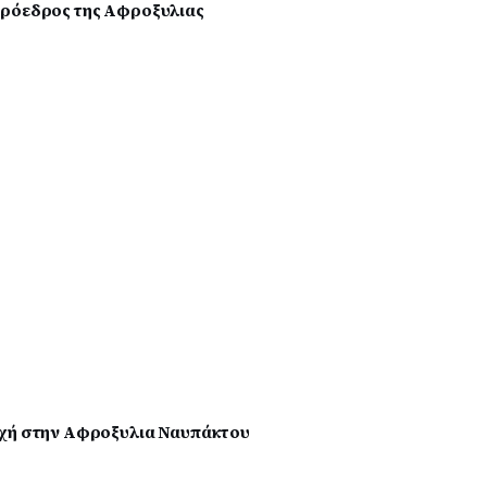
πρόεδρος της Αφροξυλιας
οχή στην Αφροξυλια Ναυπάκτου