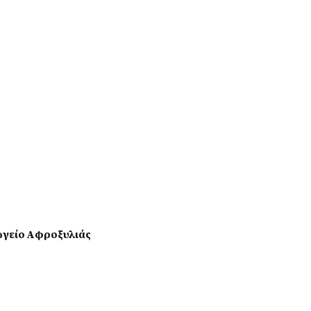
ωγείο Αφροξυλιάς