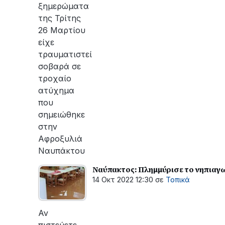
ξημερώματα
της Τρίτης
26 Μαρτίου
είχε
τραυματιστεί
σοβαρά σε
τροχαίο
ατύχημα
που
σημειώθηκε
στην
Αφροξυλιά
Ναυπάκτου
Ναύπακτος: Πλημμύρισε το νηπιαγ
14 Οκτ 2022 12:30
σε
Τοπικά
Αν
πιστεύετε