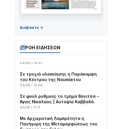
ΤΟ ΠΑΡΤΥ ΣΥΝΕΧΙΖΕΤΑΙ…
05/08 • 08:41
Στο σκοτάδι μεγάλο μέρος στο Λυγιά
ΡΟΗ ΕΙΔΗΣΕΩΝ
Ναυπάκτου
04/08 • 19:47
Σε τροχιά υλοποίησης η Παράκαμψη
του Κέντρου της Ναυπάκτου
04/08 • 12:08
Σε φουλ ρυθμούς το τμήμα Βόνιτσα –
Άγιος Νικόλαος | Αυτοψία Καββαδά
03/08 • 11:11
Με Αρχιερατική Λαμπρότητα η
Πανήγυρη της Μεταμορφώσεως του
Σωτήρος στο Γολέμι