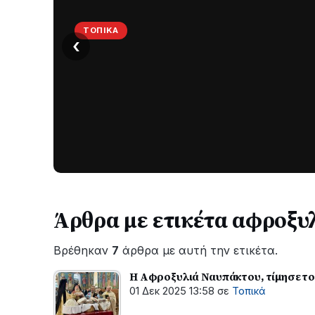
ΤΟΠΙΚΆ
‹
Στο
σκοτάδι
μεγάλο
μέρος
Χωρίς
στο
ηλεκτροδότηση
οι
Λυγιά
περιοχές
Ναυπάκτου
εδώ
και
Άρθρα με ετικέτα αφροξυ
περίπου
δύο
Βρέθηκαν
7
άρθρα με αυτή την ετικέτα.
ώρες
–
Η Αφροξυλιά Ναυπάκτου, τίμησε το
Σε
01 Δεκ 2025 13:58
σε
Τοπικά
εξέλιξη