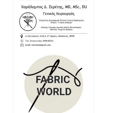
02/08 • 18:26
Διαβάστε την «Ναυπακτία» που
κυκλοφορεί
31/07 • 08:16
Δωρίδα για Όλους: «Καμία εκχώρηση
των νερών στην ΕΥΔΑΠ»
28/07 • 21:46
Διαβάστε την «Ναυπακτία» που
κυκλοφορεί
24/07 • 11:31
ΕΚΤΑΚΤΟ – ΝΑΥΠΑΚΤΙΑ: ΣΥΝΑΓΕΡΜΟΣ
ΣΤΗΝ ΠΥΡΟΣΒΕΣΤΙΚΗ ΓΙΑ ΦΩΤΙΑ ΣΤΟΝ
ΑΓΙΟ ΗΛΙΑ ΠΡΙΝ ΤΗ ΓΡΑΝΙΤΣΑ
24/07 • 11:03