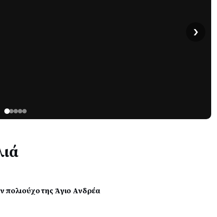
›
λιά
ν πολιούχο της Άγιο Ανδρέα