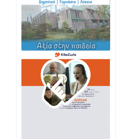
ΤΟ ΠΑΡΤΥ ΣΥΝΕΧΙΖΕΤΑΙ…
05/08 • 08:41
Στο σκοτάδι μεγάλο μέρος στο Λυγιά
Ναυπάκτου
04/08 • 19:47
Σε τροχιά υλοποίησης η Παράκαμψη
του Κέντρου της Ναυπάκτου
04/08 • 12:08
Σε φουλ ρυθμούς το τμήμα Βόνιτσα –
Άγιος Νικόλαος | Αυτοψία Καββαδά
03/08 • 11:11
Με Αρχιερατική Λαμπρότητα η
Πανήγυρη της Μεταμορφώσεως του
Σωτήρος στο Γολέμι
03/08 • 07:45
Ενισχύεται η Πολιτική Προστασία στο
Δήμο Αγρινίου με δύο νέα υδροφόρα
οχήματα