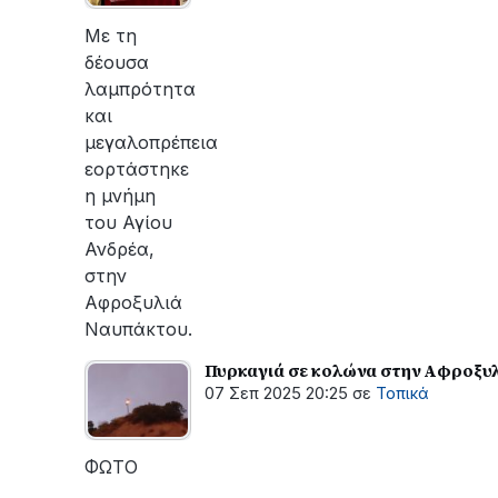
οι
εργασίες
Με τη
του
δέουσα
ΔΕΔΔΗΕ
λαμπρότητα
για
και
την
μεγαλοπρέπεια
αποκατάσταση
εορτάστηκε
της
η μνήμη
βλάβης
του Αγίου
Ανδρέα,
στην
Αφροξυλιά
Ναυπάκτου.
Πυρκαγιά σε κολώνα στην Αφροξυλ
07 Σεπ 2025 20:25
σε
Τοπικά
ΦΩΤΟ