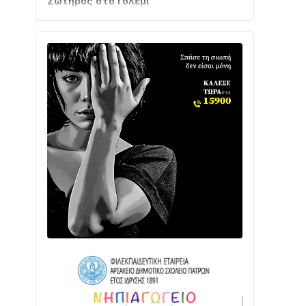
03/08 • 07:45
Ενισχύεται η Πολιτική Προστασία στο
Δήμο Αγρινίου με δύο νέα υδροφόρα
οχήματα
02/08 • 18:26
Διαβάστε την «Ναυπακτία» που
κυκλοφορεί
31/07 • 08:16
Δωρίδα για Όλους: «Καμία εκχώρηση
των νερών στην ΕΥΔΑΠ»
28/07 • 21:46
Διαβάστε την «Ναυπακτία» που
κυκλοφορεί
24/07 • 11:31
ΕΚΤΑΚΤΟ – ΝΑΥΠΑΚΤΙΑ: ΣΥΝΑΓΕΡΜΟΣ
ΣΤΗΝ ΠΥΡΟΣΒΕΣΤΙΚΗ ΓΙΑ ΦΩΤΙΑ ΣΤΟΝ
ΑΓΙΟ ΗΛΙΑ ΠΡΙΝ ΤΗ ΓΡΑΝΙΤΣΑ
24/07 • 11:03