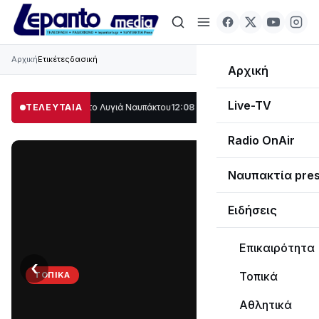
Αρχική
Ετικέτες
δασική
Αρχική
Live-TV
 μέρος στο Λυγιά Ναυπάκτου
ΤΕΛΕΥΤΑΙΑ
12:08
Σε τροχιά υλοποίησης η Παράκαμψη του
Radio OnAir
Ναυπακτία pre
Ειδήσεις
Επικαιρότητα
‹
›
Τοπικά
ΤΟΠΙΚΆ
Στο
Αθλητικά
σκοτάδι