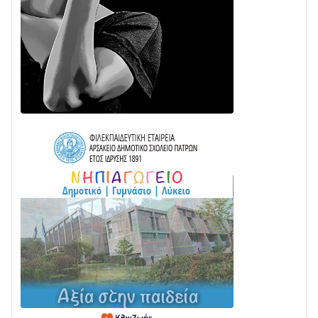
24/07 • 11:31
ΕΚΤΑΚΤΟ – ΝΑΥΠΑΚΤΙΑ: ΣΥΝΑΓΕΡΜΟΣ ΣΤΗΝ
ΠΥΡΟΣΒΕΣΤΙΚΗ ΓΙΑ ΦΩΤΙΑ ΣΤΟΝ ΑΓΙΟ ΗΛΙΑ ΠΡΙΝ ΤΗ
ΓΡΑΝΙΤΣΑ
24/07 • 11:03
ΤΟ ΠΑΡΤΥ ΣΥΝΕΧΙΖΕΤΑΙ…
05/08 • 08:41
Στο σκοτάδι μεγάλο μέρος στο Λυγιά Ναυπάκτου
04/08 • 19:47
Σε τροχιά υλοποίησης η Παράκαμψη του Κέντρου
της Ναυπάκτου
04/08 • 12:08
Σε φουλ ρυθμούς το τμήμα Βόνιτσα – Άγιος Νικόλαος
| Αυτοψία Καββαδά
03/08 • 11:11
Με Αρχιερατική Λαμπρότητα η Πανήγυρη της
Μεταμορφώσεως του Σωτήρος στο Γολέμι