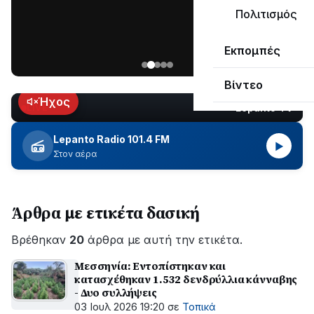
μεγάλο
Πολιτισμός
μέρος
Χωρίς
στο
Εκπομπές
ηλεκτροδότηση
Λυγιά
οι
Ναυπάκτου
Βίντεο
περιοχές
εδώ
Ήχος
Lepanto TV
LIVE
και
περίπου
Lepanto Radio 101.4 FM
▶
δύο
Στον αέρα
ώρες
–
Σε
Άρθρα με ετικέτα δασική
εξέλιξη
οι
Βρέθηκαν
εργασίες
20
άρθρα με αυτή την ετικέτα.
του
Μεσσηνία: Εντοπίστηκαν και
ΔΕΔΔΗΕ
κατασχέθηκαν 1.532 δενδρύλλια κάνναβης
για
- Δυο συλλήψεις
την
03 Ιουλ 2026 19:20
σε
Τοπικά