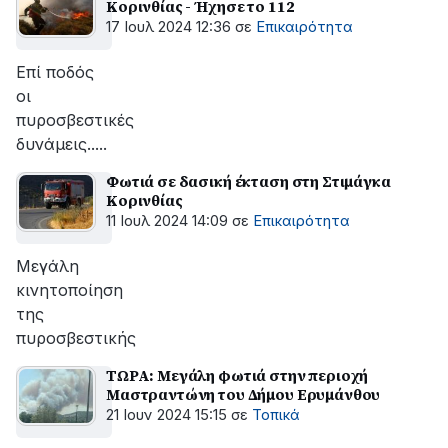
Κορινθίας - Ήχησε το 112
17 Ιουλ 2024 12:36
σε
Επικαιρότητα
Επί ποδός
οι
πυροσβεστικές
δυνάμεις.....
Φωτιά σε δασική έκταση στη Στιμάγκα
Κορινθίας
11 Ιουλ 2024 14:09
σε
Επικαιρότητα
Μεγάλη
κινητοποίηση
της
πυροσβεστικής
ΤΩΡΑ: Μεγάλη φωτιά στην περιοχή
Μαστραντώνη του Δήμου Ερυμάνθου
21 Ιουν 2024 15:15
σε
Τοπικά