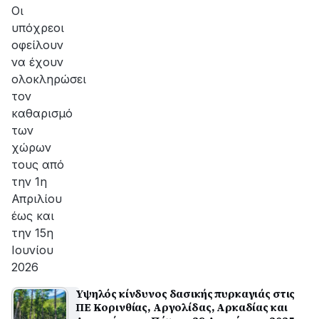
Oι
υπόχρεοι
οφείλουν
να έχουν
ολοκληρώσει
τον
καθαρισμό
των
χώρων
τους από
την 1η
Απριλίου
έως και
την 15η
Ιουνίου
2026
Υψηλός κίνδυνος δασικής πυρκαγιάς στις
ΠΕ Κορινθίας, Αργολίδας, Αρκαδίας και