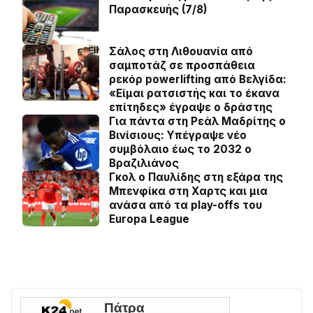
Παρασκευής (7/8)
Σάλος στη Λιθουανία από
σαμποτάζ σε προσπάθεια
ρεκόρ powerlifting από Βελγίδα:
«Είμαι ρατσιστής και το έκανα
επίτηδες» έγραψε ο δράστης
Για πάντα στη Ρεάλ Μαδρίτης ο
Βινίσιους: Yπέγραψε νέο
συμβόλαιο έως το 2032 ο
Βραζιλιάνος
Γκολ ο Παυλίδης στη εξάρα της
Μπενφίκα στη Χαρτς και μια
ανάσα από τα play-offs του
Europa League