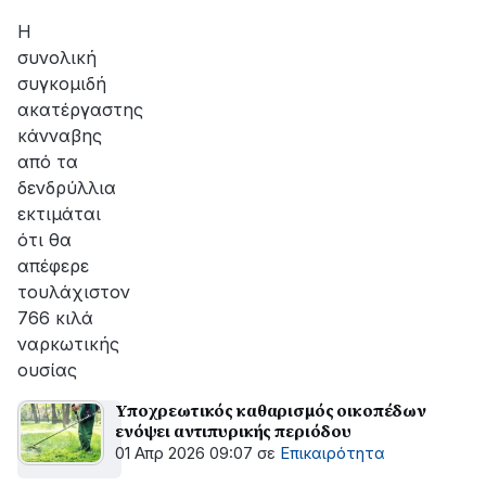
αποκατάσταση
της
Η
βλάβης
συνολική
συγκομιδή
ακατέργαστης
κάνναβης
από τα
δενδρύλλια
εκτιμάται
ότι θα
απέφερε
τουλάχιστον
766 κιλά
ναρκωτικής
ουσίας
Υποχρεωτικός καθαρισμός οικοπέδων
ενόψει αντιπυρικής περιόδου
01 Απρ 2026 09:07
σε
Επικαιρότητα