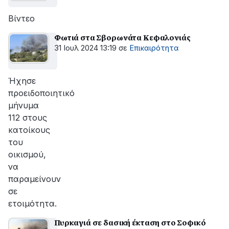
Βίντεο
Φωτιά στα Σβορωνάτα Κεφαλονιάς
31 Ιουλ 2024 13:19
σε
Επικαιρότητα
Ήχησε
προειδοποιητικό
μήνυμα
112 στους
κατοίκους
του
οικισμού,
να
παραμείνουν
σε
ετοιμότητα.
Πυρκαγιά σε δασική έκταση στο Σοφικό