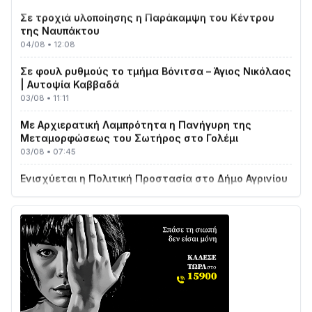
Σε τροχιά υλοποίησης η Παράκαμψη του Κέντρου
της Ναυπάκτου
04/08 • 12:08
Σε φουλ ρυθμούς το τμήμα Βόνιτσα – Άγιος Νικόλαος
| Αυτοψία Καββαδά
03/08 • 11:11
Με Αρχιερατική Λαμπρότητα η Πανήγυρη της
Μεταμορφώσεως του Σωτήρος στο Γολέμι
03/08 • 07:45
Ενισχύεται η Πολιτική Προστασία στο Δήμο Αγρινίου
με δύο νέα υδροφόρα οχήματα
02/08 • 18:26
Διαβάστε την «Ναυπακτία» που κυκλοφορεί
31/07 • 08:16
Δωρίδα για Όλους: «Καμία εκχώρηση των νερών
στην ΕΥΔΑΠ»
28/07 • 21:46
Διαβάστε την «Ναυπακτία» που κυκλοφορεί