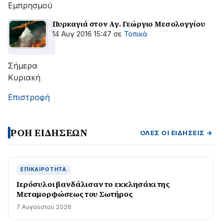
Εμπρησμού
Πυρκαγιά στον Αγ. Γεώργιο Μεσολογγίου
14 Αυγ 2016 15:47
σε
Τοπικά
Σήμερα
Κυριακή
Επιστροφή
ΡΟΗ ΕΙΔΗΣΕΩΝ
ΌΛΕΣ ΟΙ ΕΙΔΉΣΕΙΣ →
ΕΠΙΚΑΙΡΌΤΗΤΑ
Ιερόσυλοι βανδάλισαν το εκκλησάκι της
Μεταμορφώσεως του Σωτήρος
7 Αυγούστου 2026