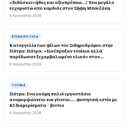
«διδάσκει» ήθος και αξιοπρέπεια…! Ένα μεγάλο
ευχαριστώ από καρδιάς στον Σήφη Μπουζάκη
6 Αυγούστου 2026
ΕΠΙΚΑΙΡΌΤΗΤΑ
Καταγγελία των φίλων του Σιδηροδρόμου στην
Πάτρα: Πάτρα: «Εισέπραξαν ενοίκια αλλά
παρέδωσαν ξεχαρβαλωμένο υλικό» στον
Προαστιακό
6 Αυγούστου 2026
ΤΟΠΙΚΆ
Πάτρα: Ενα ακόμη παλιό εργοστάσιο
αναμορφώνεται και γίνεται…. φοιτητική εστία με
83 διαμερίσματα – βιντεο
6 Αυγούστου 2026