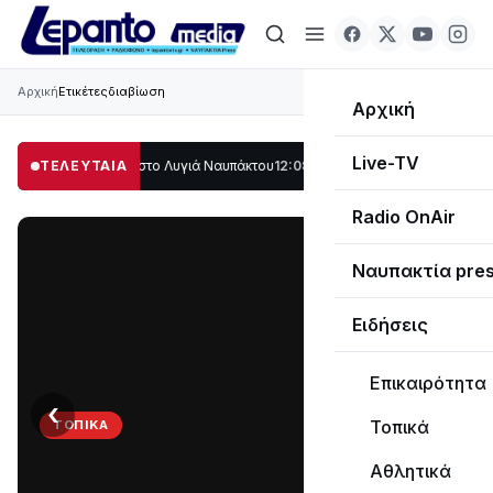
Αρχική
Ετικέτες
διαβίωση
Αρχική
Live-TV
 μέρος στο Λυγιά Ναυπάκτου
ΤΕΛΕΥΤΑΙΑ
12:08
Σε τροχιά υλοποίησης η Παράκαμψη του
Radio OnAir
Ναυπακτία pre
Ειδήσεις
Επικαιρότητα
‹
›
Τοπικά
ΤΟΠΙΚΆ
Στο
Αθλητικά
σκοτάδι