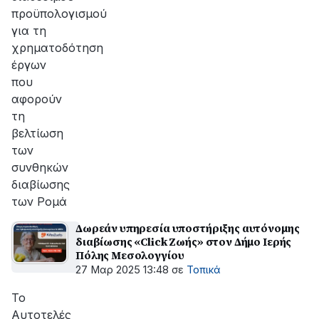
προϋπολογισμού
για τη
χρηματοδότηση
έργων
που
αφορούν
τη
βελτίωση
των
συνθηκών
διαβίωσης
των Ρομά
Δωρεάν υπηρεσία υποστήριξης αυτόνομης
διαβίωσης «Click Ζωής» στον Δήμο Ιερής
Πόλης Μεσολογγίου
27 Μαρ 2025 13:48
σε
Τοπικά
Το
Αυτοτελές