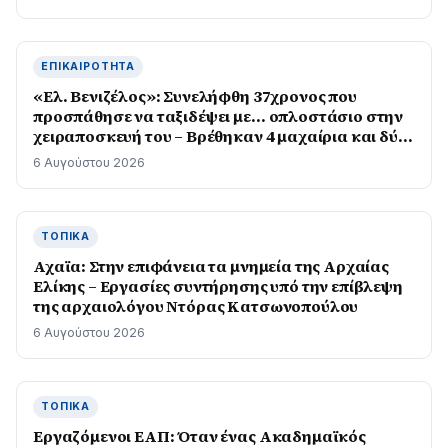
ΕΠΙΚΑΙΡΌΤΗΤΑ
«Ελ. Βενιζέλος»: Συνελήφθη 37χρονος που
προσπάθησε να ταξιδέψει με… οπλοστάσιο στην
χειραποσκευή του – Βρέθηκαν 4 μαχαίρια και δύο
ψαλίδια κλαδέματος
6 Αυγούστου 2026
ΤΟΠΙΚΆ
Αχαϊα: Στην επιφάνεια τα μνημεία της Αρχαίας
Ελίκης – Εργασίες συντήρησης υπό την επίβλεψη
της αρχαιολόγου Ντόρας Κατσωνοπούλου
6 Αυγούστου 2026
ΤΟΠΙΚΆ
Εργαζόμενοι ΕΑΠ: Όταν ένας Ακαδημαϊκός