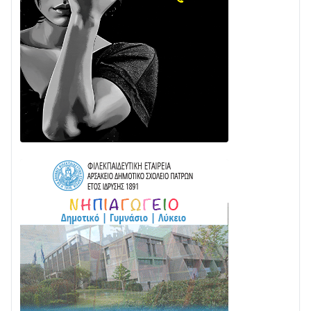
28/07 • 21:46
Διαβάστε την «Ναυπακτία» που κυκλοφορεί
24/07 • 11:31
ΕΚΤΑΚΤΟ – ΝΑΥΠΑΚΤΙΑ: ΣΥΝΑΓΕΡΜΟΣ ΣΤΗΝ
ΠΥΡΟΣΒΕΣΤΙΚΗ ΓΙΑ ΦΩΤΙΑ ΣΤΟΝ ΑΓΙΟ ΗΛΙΑ ΠΡΙΝ ΤΗ
ΓΡΑΝΙΤΣΑ
24/07 • 11:03
ΤΟ ΠΑΡΤΥ ΣΥΝΕΧΙΖΕΤΑΙ…
05/08 • 08:41
Στο σκοτάδι μεγάλο μέρος στο Λυγιά Ναυπάκτου
04/08 • 19:47
Σε τροχιά υλοποίησης η Παράκαμψη του Κέντρου
της Ναυπάκτου
04/08 • 12:08
Σε φουλ ρυθμούς το τμήμα Βόνιτσα – Άγιος Νικόλαος
| Αυτοψία Καββαδά
03/08 • 11:11