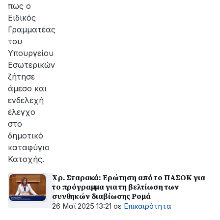
πως ο
Ειδικός
Γραμματέας
του
Υπουργείου
Εσωτερικών
ζήτησε
άμεσο και
ενδελεχή
έλεγχο
στο
δημοτικό
καταφύγιο
Κατοχής.
Χρ. Σταρακά: Ερώτηση από το ΠΑΣΟΚ για
το πρόγραμμα για τη βελτίωση των
συνθηκών διαβίωσης Ρομά
26 Μαϊ 2025 13:21
σε
Επικαιρότητα