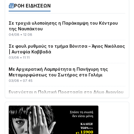
04/08 • 19:47
ΡΟΗ ΕΙΔΗΣΕΩΝ
Σε τροχιά υλοποίησης η Παράκαμψη του Κέντρου
της Ναυπάκτου
04/08 • 12:08
Σε φουλ ρυθμούς το τμήμα Βόνιτσα – Άγιος Νικόλαος
| Αυτοψία Καββαδά
03/08 • 11:11
Με Αρχιερατική Λαμπρότητα η Πανήγυρη της
Μεταμορφώσεως του Σωτήρος στο Γολέμι
03/08 • 07:45
Ενισχύεται η Πολιτική Προστασία στο Δήμο Αγρινίου
με δύο νέα υδροφόρα οχήματα
02/08 • 18:26
Διαβάστε την «Ναυπακτία» που κυκλοφορεί
31/07 • 08:16
Δωρίδα για Όλους: «Καμία εκχώρηση των νερών
στην ΕΥΔΑΠ»