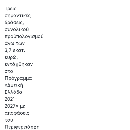
αποκατάσταση
της
Τρεις
βλάβης
σημαντικές
δράσεις,
συνολικού
προϋπολογισμού
άνω των
3,7 εκατ.
ευρώ,
εντάχθηκαν
στο
Πρόγραμμα
«Δυτική
Ελλάδα
2021–
2027» με
αποφάσεις
του
Περιφερειάρχη