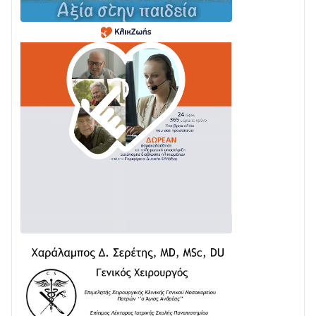
Με Αρχιερατική Λαμπρότητα η Πανήγυρη της
Μεταμορφώσεως του Σωτήρος στο Γολέμι
03/08 • 07:45
Ενισχύεται η Πολιτική Προστασία στο Δήμο Αγρινίου
με δύο νέα υδροφόρα οχήματα
02/08 • 18:26
Διαβάστε την «Ναυπακτία» που κυκλοφορεί
31/07 • 08:16
Δωρίδα για Όλους: «Καμία εκχώρηση των νερών
στην ΕΥΔΑΠ»
28/07 • 21:46
Διαβάστε την «Ναυπακτία» που κυκλοφορεί
24/07 • 11:31
ΕΚΤΑΚΤΟ – ΝΑΥΠΑΚΤΙΑ: ΣΥΝΑΓΕΡΜΟΣ ΣΤΗΝ
ΠΥΡΟΣΒΕΣΤΙΚΗ ΓΙΑ ΦΩΤΙΑ ΣΤΟΝ ΑΓΙΟ ΗΛΙΑ ΠΡΙΝ ΤΗ
ΓΡΑΝΙΤΣΑ
24/07 • 11:03