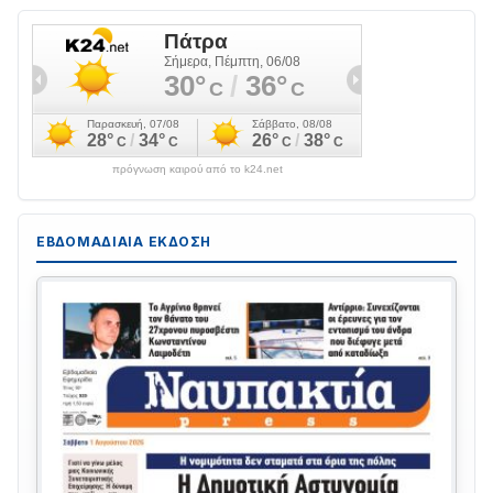
πρόγνωση καιρού από το k24.net