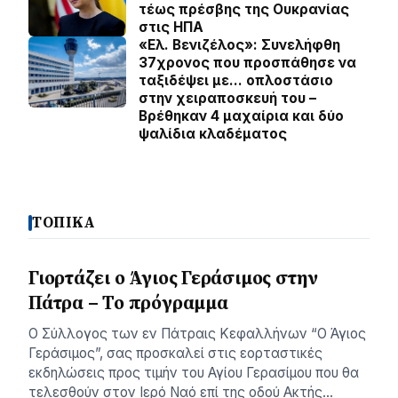
τέως πρέσβης της Ουκρανίας
στις ΗΠΑ
«Ελ. Βενιζέλος»: Συνελήφθη
37χρονος που προσπάθησε να
ταξιδέψει με… οπλοστάσιο
στην χειραποσκευή του –
Βρέθηκαν 4 μαχαίρια και δύο
ψαλίδια κλαδέματος
ΤΟΠΙΚΑ
Γιορτάζει ο Άγιος Γεράσιμος στην
Πάτρα – Το πρόγραμμα
Ο Σύλλογος των εν Πάτραις Κεφαλλήνων “Ο Άγιος
Γεράσιμος”, σας προσκαλεί στις εορταστικές
εκδηλώσεις προς τιμήν του Αγίου Γερασίμου που θα
τελεσθούν στον Ιερό Ναό επί της οδού Ακτής…