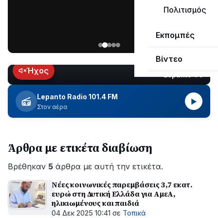
μεγάλο
Πολιτισμός
μέρος
Χωρίς
στο
Εκπομπές
ηλεκτροδότηση
Λυγιά
οι
Ναυπάκτου
Βίντεο
περιοχές
εδώ
Ήχος
Lepanto TV
LIVE
και
περίπου
Lepanto Radio 101.4 FM
▶
δύο
Στον αέρα
ώρες
–
Σε
Άρθρα με ετικέτα διαβίωση
εξέλιξη
οι
Βρέθηκαν
εργασίες
5
άρθρα με αυτή την ετικέτα.
του
Νέες κοινωνικές παρεμβάσεις 3,7 εκατ.
ΔΕΔΔΗΕ
ευρώ στη Δυτική Ελλάδα για ΑμεΑ,
για
ηλικιωμένους και παιδιά
την
04 Δεκ 2025 10:41
σε
Τοπικά