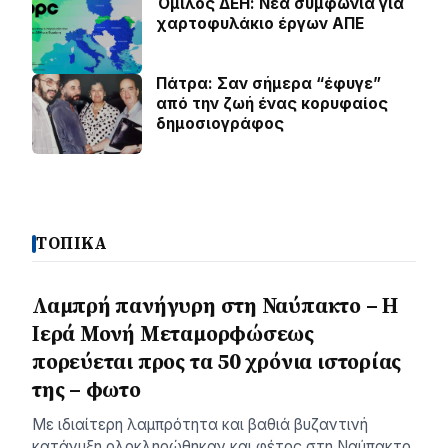
Όμιλος ΔΕΗ: Νέα συμφωνία για
χαρτοφυλάκιο έργων ΑΠΕ
Πάτρα: Σαν σήμερα “έφυγε”
από την ζωή ένας κορυφαίος
δημοσιογράφος
ΤΟΠΙΚΑ
Λαμπρή πανήγυρη στη Ναύπακτο – Η
Ιερά Μονή Μεταμορφώσεως
πορεύεται προς τα 50 χρόνια ιστορίας
της – φωτο
Με ιδιαίτερη λαμπρότητα και βαθιά βυζαντινή
κατάνυξη ολοκληρώθηκαν και φέτος στη Ναύπακτο