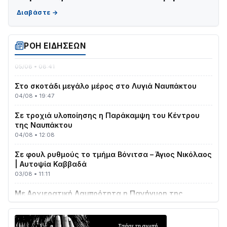
Γιορτή της Τράτας 2026 | Ερατεινή Δωρίδας:
Παράδοση, Χορός & Γλέντι!
08/08 • 12:01
ΡΟΗ ΕΙΔΗΣΕΩΝ
ΤΟ ΠΑΡΤΥ ΣΥΝΕΧΙΖΕΤΑΙ…
05/08 • 08:41
Στο σκοτάδι μεγάλο μέρος στο Λυγιά Ναυπάκτου
04/08 • 19:47
Σε τροχιά υλοποίησης η Παράκαμψη του Κέντρου
της Ναυπάκτου
04/08 • 12:08
Σε φουλ ρυθμούς το τμήμα Βόνιτσα – Άγιος Νικόλαος
| Αυτοψία Καββαδά
03/08 • 11:11
Με Αρχιερατική Λαμπρότητα η Πανήγυρη της
Μεταμορφώσεως του Σωτήρος στο Γολέμι
03/08 • 07:45
Ενισχύεται η Πολιτική Προστασία στο Δήμο Αγρινίου