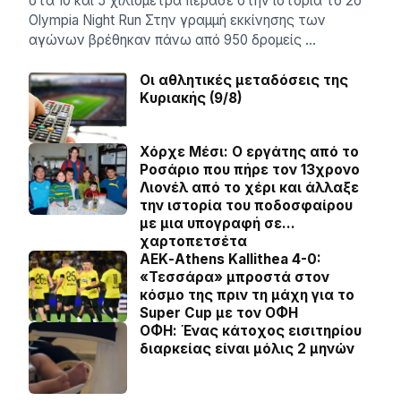
στα 10 και 5 χιλιόμετρα πέρασε στην ιστορία το 2ο
Olympia Night Run Στην γραμμή εκκίνησης των
αγώνων βρέθηκαν πάνω από 950 δρομείς …
Οι αθλητικές μεταδόσεις της
Κυριακής (9/8)
Χόρχε Μέσι: Ο εργάτης από το
Ροσάριο που πήρε τον 13χρονο
Λιονέλ από το χέρι και άλλαξε
την ιστορία του ποδοσφαίρου
με μια υπογραφή σε…
χαρτοπετσέτα
ΑΕΚ-Athens Kallithea 4-0:
«Τεσσάρα» μπροστά στον
κόσμο της πριν τη μάχη για το
Super Cup με τον ΟΦΗ
ΟΦΗ: Ένας κάτοχος εισιτηρίου
διαρκείας είναι μόλις 2 μηνών