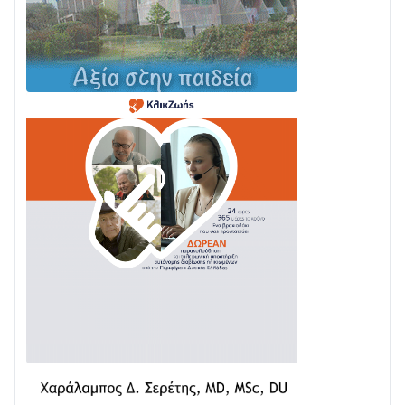
Σε τροχιά υλοποίησης η Παράκαμψη του Κέντρου
της Ναυπάκτου
04/08 • 12:08
Σε φουλ ρυθμούς το τμήμα Βόνιτσα – Άγιος Νικόλαος
| Αυτοψία Καββαδά
03/08 • 11:11
Με Αρχιερατική Λαμπρότητα η Πανήγυρη της
Μεταμορφώσεως του Σωτήρος στο Γολέμι
03/08 • 07:45
Ενισχύεται η Πολιτική Προστασία στο Δήμο Αγρινίου
με δύο νέα υδροφόρα οχήματα
02/08 • 18:26
Διαβάστε την «Ναυπακτία» που κυκλοφορεί
31/07 • 08:16
Δωρίδα για Όλους: «Καμία εκχώρηση των νερών
στην ΕΥΔΑΠ»
28/07 • 21:46
Διαβάστε την «Ναυπακτία» που κυκλοφορεί