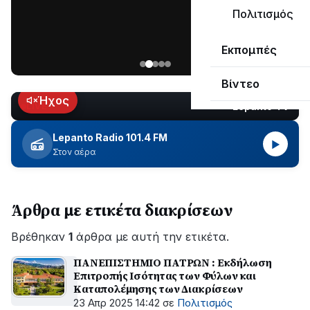
ΣΥΝΕΧΙΖΕΤΑΙ…
Πολιτισμός
Νέα
Εκπομπές
ανάρτηση
του
Βίντεο
Ανδρέα
Κωτσανά
Ήχος
Lepanto TV
LIVE
για
τα
Lepanto Radio 101.4 FM
▶
μεγάλα
Στον αέρα
έργα
του
Δήμου
Άρθρα με ετικέτα διακρίσεων
Βρέθηκαν
1
άρθρα με αυτή την ετικέτα.
ΠΑΝΕΠΙΣΤΗΜΙΟ ΠΑΤΡΩΝ : Εκδήλωση
Επιτροπής Ισότητας των Φύλων και
Καταπολέμησης των Διακρίσεων
23 Απρ 2025 14:42
σε
Πολιτισμός