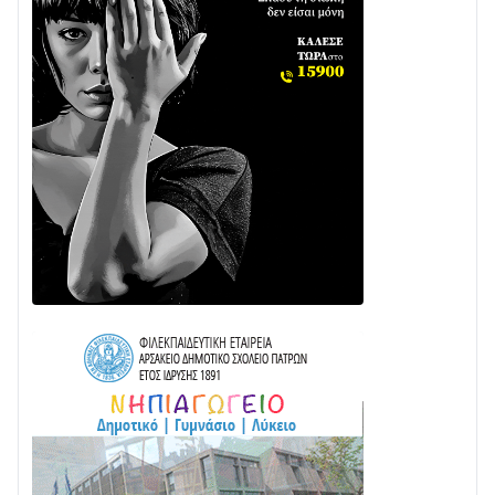
με δύο νέα υδροφόρα οχήματα
02/08 • 18:26
Διαβάστε την «Ναυπακτία» που κυκλοφορεί
31/07 • 08:16
Δωρίδα για Όλους: «Καμία εκχώρηση των νερών
στην ΕΥΔΑΠ»
28/07 • 21:46
Διαβάστε την «Ναυπακτία» που κυκλοφορεί
24/07 • 11:31
Γιορτή της Τράτας 2026 | Ερατεινή Δωρίδας:
Παράδοση, Χορός & Γλέντι!
08/08 • 12:01
ΤΟ ΠΑΡΤΥ ΣΥΝΕΧΙΖΕΤΑΙ…
05/08 • 08:41
Στο σκοτάδι μεγάλο μέρος στο Λυγιά Ναυπάκτου
04/08 • 19:47