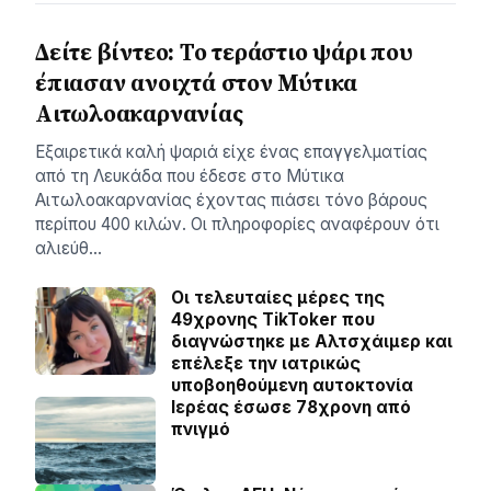
Δείτε βίντεο: Το τεράστιο ψάρι που
έπιασαν ανοιχτά στον Μύτικα
Αιτωλοακαρνανίας
Εξαιρετικά καλή ψαριά είχε ένας επαγγελματίας
από τη Λευκάδα που έδεσε στο Μύτικα
Αιτωλοακαρνανίας έχοντας πιάσει τόνο βάρους
περίπου 400 κιλών. Οι πληροφορίες αναφέρουν ότι
αλιεύθ…
Οι τελευταίες μέρες της
49χρονης TikToker που
διαγνώστηκε με Αλτσχάιμερ και
επέλεξε την ιατρικώς
υποβοηθούμενη αυτοκτονία
Ιερέας έσωσε 78χρονη από
πνιγμό