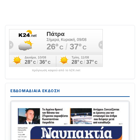
πρόγνωση καιρού από το k24.net