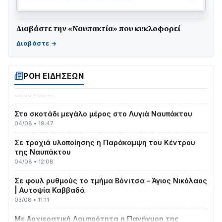
Διαβάστε την «Ναυπακτία» που κυκλοφορεί
Γιορτή της Τράτας 2026 | Ερατεινή Δωρίδας:
Παράδοση, Χορός & Γλέντι!
08/08 • 12:01
ΤΟ ΠΑΡΤΥ ΣΥΝΕΧΙΖΕΤΑΙ…
ΡΟΗ ΕΙΔΗΣΕΩΝ
05/08 • 08:41
Στο σκοτάδι μεγάλο μέρος στο Λυγιά Ναυπάκτου
04/08 • 19:47
Σε τροχιά υλοποίησης η Παράκαμψη του Κέντρου
της Ναυπάκτου
04/08 • 12:08
Σε φουλ ρυθμούς το τμήμα Βόνιτσα – Άγιος Νικόλαος
| Αυτοψία Καββαδά
03/08 • 11:11
Με Αρχιερατική Λαμπρότητα η Πανήγυρη της
Μεταμορφώσεως του Σωτήρος στο Γολέμι