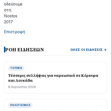
οδεύουμε
στη
Nostos
2017
Επιστροφή
ΡΟΗ ΕΙΔΗΣΕΩΝ
ΌΛΕΣ ΟΙ ΕΙΔΉΣΕΙΣ →
ΤΟΠΙΚΆ
Τέσσερις συλλήψεις για ναρκωτικά σε Κέρκυρα
και Λευκάδα
8 Αυγούστου 2026
ΠΟΛΙΤΙΣΜΌΣ