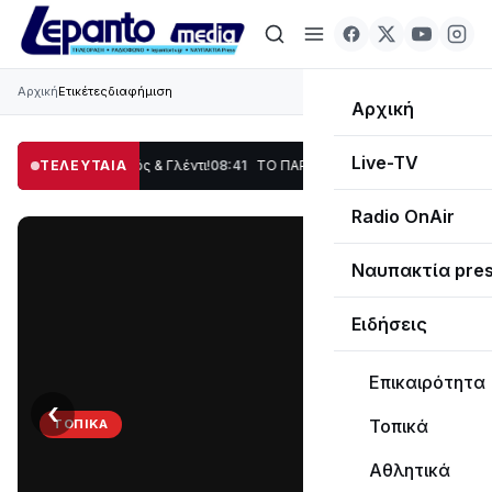
Αρχική
Ετικέτες
διαφήμιση
Αρχική
Live-TV
ση, Χορός & Γλέντι!
ΤΕΛΕΥΤΑΙΑ
08:41
ΤΟ ΠΑΡΤΥ ΣΥΝΕΧΙΖΕΤΑΙ…
19:47
Στο σκοτάδι με
Radio OnAir
Ναυπακτία pre
Ειδήσεις
Επικαιρότητα
‹
›
Τοπικά
ΤΟΠΙΚΆ
ΤΟ
Αθλητικά
ΠΑΡΤΥ