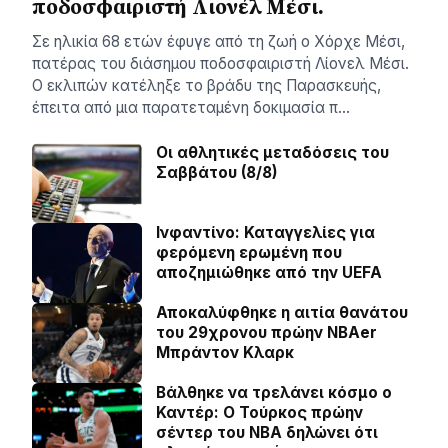
ποδοσφαιριστή Λιονέλ Μέσι.
Σε ηλικία 68 ετών έφυγε από τη ζωή ο Χόρχε Μέσι,
πατέρας του διάσημου ποδοσφαιριστή Λίονελ Μέσι.
Ο εκλιπών κατέληξε το βράδυ της Παρασκευής,
έπειτα από μια παρατεταμένη δοκιμασία π…
Οι αθλητικές μεταδόσεις του
Σαββάτου (8/8)
Ινφαντίνο: Καταγγελίες για
φερόμενη ερωμένη που
αποζημιώθηκε από την UEFA
Αποκαλύφθηκε η αιτία θανάτου
του 29χρονου πρώην NBAer
Μπράντον Κλαρκ
Βάλθηκε να τρελάνει κόσμο ο
Καντέρ: Ο Τούρκος πρώην
σέντερ του NBA δηλώνει ότι