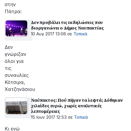
στην
Πάτρα:
Δεν προβάλει τις εκδηλώσεις που
διοργανώνει ο Δήμος Ναυπακτίας
10 Αυγ 2017 13:06
σε
Τοπικά
Δεν
γνώριζαν
όλοι για
τις
συναυλίες
Κότσιρα,
Χατζηνάσιου
Ναύπακτος: Πού πήγαν τα λεφτά; Δόθηκαν
χιλιάδες ευρώ, χωρίς αναλυτικές
λεπτομέρειες
15 Ιουν 2017 12:53
σε
Τοπικά
Κι ενώ