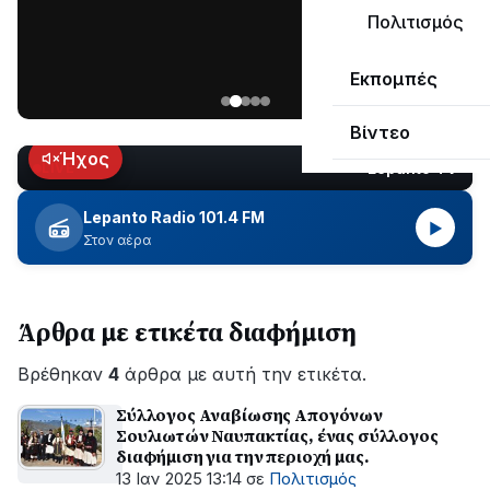
ΣΥΝΕΧΙΖΕΤΑΙ…
Πολιτισμός
Νέα
Εκπομπές
ανάρτηση
του
Βίντεο
Ανδρέα
Κωτσανά
Ήχος
Lepanto TV
LIVE
για
τα
Lepanto Radio 101.4 FM
▶
μεγάλα
Στον αέρα
έργα
του
Δήμου
Άρθρα με ετικέτα διαφήμιση
Βρέθηκαν
4
άρθρα με αυτή την ετικέτα.
Σύλλογος Αναβίωσης Απογόνων
Σουλιωτών Ναυπακτίας, ένας σύλλογος
διαφήμιση για την περιοχή μας.
13 Ιαν 2025 13:14
σε
Πολιτισμός