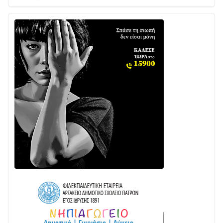
03/08 • 07:45
Ενισχύεται η Πολιτική Προστασία στο Δήμο Αγρινίου
με δύο νέα υδροφόρα οχήματα
02/08 • 18:26
Διαβάστε την «Ναυπακτία» που κυκλοφορεί
31/07 • 08:16
Δωρίδα για Όλους: «Καμία εκχώρηση των νερών
στην ΕΥΔΑΠ»
28/07 • 21:46
Διαβάστε την «Ναυπακτία» που κυκλοφορεί
24/07 • 11:31
Γιορτή της Τράτας 2026 | Ερατεινή Δωρίδας:
Παράδοση, Χορός & Γλέντι!
08/08 • 12:01
ΤΟ ΠΑΡΤΥ ΣΥΝΕΧΙΖΕΤΑΙ…
05/08 • 08:41