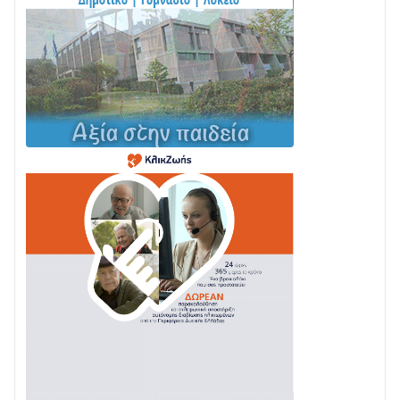
Στο σκοτάδι μεγάλο μέρος στο Λυγιά Ναυπάκτου
04/08 • 19:47
Σε τροχιά υλοποίησης η Παράκαμψη του Κέντρου
της Ναυπάκτου
04/08 • 12:08
Σε φουλ ρυθμούς το τμήμα Βόνιτσα – Άγιος Νικόλαος
| Αυτοψία Καββαδά
03/08 • 11:11
Με Αρχιερατική Λαμπρότητα η Πανήγυρη της
Μεταμορφώσεως του Σωτήρος στο Γολέμι
03/08 • 07:45
Ενισχύεται η Πολιτική Προστασία στο Δήμο Αγρινίου
με δύο νέα υδροφόρα οχήματα
02/08 • 18:26
Διαβάστε την «Ναυπακτία» που κυκλοφορεί
31/07 • 08:16
Δωρίδα για Όλους: «Καμία εκχώρηση των νερών