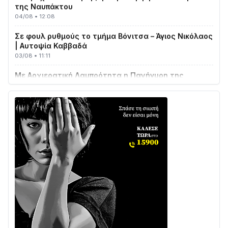
04/08 • 12:08
Σε φουλ ρυθμούς το τμήμα Βόνιτσα – Άγιος Νικόλαος
| Αυτοψία Καββαδά
03/08 • 11:11
Με Αρχιερατική Λαμπρότητα η Πανήγυρη της
Μεταμορφώσεως του Σωτήρος στο Γολέμι
03/08 • 07:45
Ενισχύεται η Πολιτική Προστασία στο Δήμο Αγρινίου
με δύο νέα υδροφόρα οχήματα
02/08 • 18:26
Διαβάστε την «Ναυπακτία» που κυκλοφορεί
31/07 • 08:16
Δωρίδα για Όλους: «Καμία εκχώρηση των νερών
στην ΕΥΔΑΠ»
28/07 • 21:46
Διαβάστε την «Ναυπακτία» που κυκλοφορεί
24/07 • 11:31