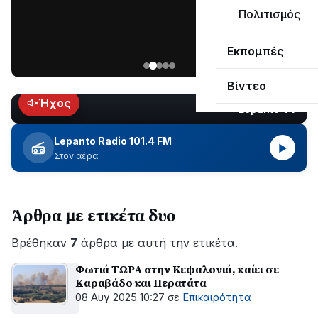
ΣΥΝΕΧΙΖΕΤΑΙ…
Πολιτισμός
Νέα
Εκπομπές
ανάρτηση
του
Βίντεο
Ανδρέα
Κωτσανά
Ήχος
Lepanto TV
LIVE
για
τα
Lepanto Radio 101.4 FM
▶
μεγάλα
Στον αέρα
έργα
του
Δήμου
Άρθρα με ετικέτα δυο
Βρέθηκαν
7
άρθρα με αυτή την ετικέτα.
Φωτιά ΤΩΡΑ στην Κεφαλονιά, καίει σε
Καραβάδο και Περατάτα
08 Αυγ 2025 10:27
σε
Επικαιρότητα