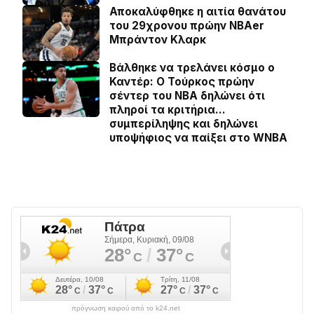
Αποκαλύφθηκε η αιτία θανάτου
του 29χρονου πρώην NBAer
Μπράντον Κλαρκ
Βάλθηκε να τρελάνει κόσμο ο
Καντέρ: Ο Τούρκος πρώην
σέντερ του NBA δηλώνει ότι
πληροί τα κριτήρια…
συμπερίληψης και δηλώνει
υποψήφιος να παίξει στο WNBA
πρόγνωση καιρού από το k24.net