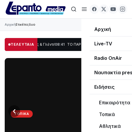
Αρχική
Ετικέτες
δυο
Αρχική
Live-TV
, Χορός & Γλέντι!
ΤΕΛΕΥΤΑΙΑ
08:41
ΤΟ ΠΑΡΤΥ ΣΥΝΕΧΙΖΕΤΑΙ…
19:47
Στο σκοτάδι μεγά
Radio OnAir
Ναυπακτία pre
Ειδήσεις
Επικαιρότητα
‹
›
Τοπικά
ΤΟΠΙΚΆ
ΤΟ
Αθλητικά
ΠΑΡΤΥ