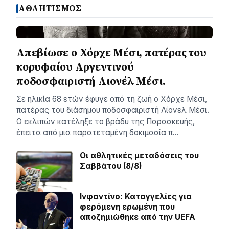
ΑΘΛΗΤΙΣΜΟΣ
Απεβίωσε ο Χόρχε Μέσι, πατέρας του
κορυφαίου Αργεντινού
ποδοσφαιριστή Λιονέλ Μέσι.
Σε ηλικία 68 ετών έφυγε από τη ζωή ο Χόρχε Μέσι,
πατέρας του διάσημου ποδοσφαιριστή Λίονελ Μέσι.
Ο εκλιπών κατέληξε το βράδυ της Παρασκευής,
έπειτα από μια παρατεταμένη δοκιμασία π…
Οι αθλητικές μεταδόσεις του
Σαββάτου (8/8)
Ινφαντίνο: Καταγγελίες για
φερόμενη ερωμένη που
αποζημιώθηκε από την UEFA