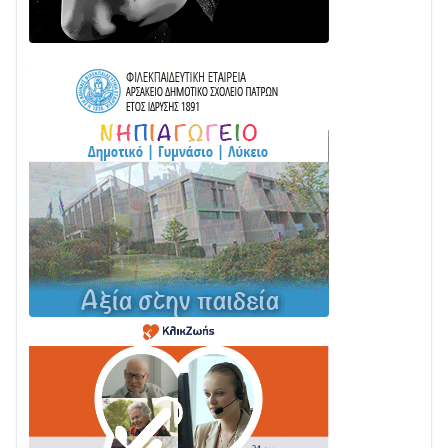
Γιορτή της Τράτας 2026 | Ερατεινή Δωρίδας:
Παράδοση, Χορός & Γλέντι!
08/08 • 12:01
ΤΟ ΠΑΡΤΥ ΣΥΝΕΧΙΖΕΤΑΙ…
05/08 • 08:41
Στο σκοτάδι μεγάλο μέρος στο Λυγιά Ναυπάκτου
04/08 • 19:47
Σε τροχιά υλοποίησης η Παράκαμψη του Κέντρου
της Ναυπάκτου
04/08 • 12:08
Σε φουλ ρυθμούς το τμήμα Βόνιτσα – Άγιος Νικόλαος
| Αυτοψία Καββαδά
03/08 • 11:11
Με Αρχιερατική Λαμπρότητα η Πανήγυρη της
Μεταμορφώσεως του Σωτήρος στο Γολέμι
03/08 • 07:45
Ενισχύεται η Πολιτική Προστασία στο Δήμο Αγρινίου