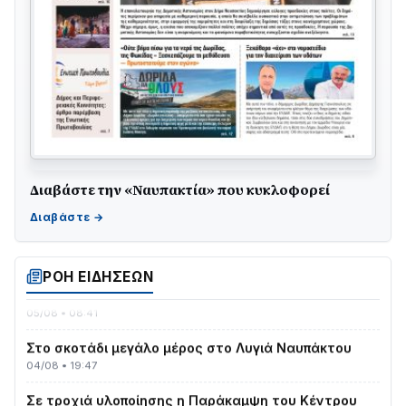
Διαβάστε την «Ναυπακτία» που κυκλοφορεί
Γιορτή της Τράτας 2026 | Ερατεινή Δωρίδας:
Παράδοση, Χορός & Γλέντι!
08/08 • 12:01
ΤΟ ΠΑΡΤΥ ΣΥΝΕΧΙΖΕΤΑΙ…
ΡΟΗ ΕΙΔΗΣΕΩΝ
05/08 • 08:41
Στο σκοτάδι μεγάλο μέρος στο Λυγιά Ναυπάκτου
04/08 • 19:47
Σε τροχιά υλοποίησης η Παράκαμψη του Κέντρου
της Ναυπάκτου