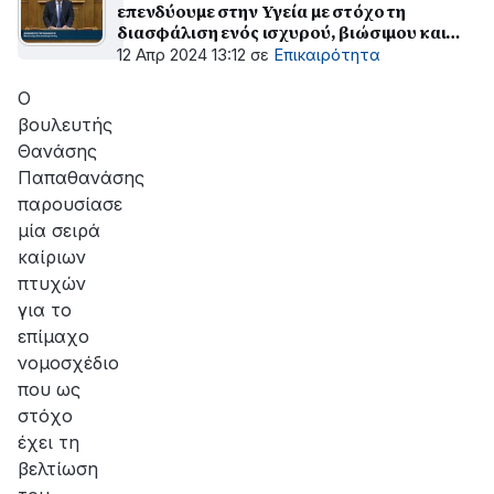
επενδύουμε στην Υγεία με στόχο τη
διασφάλιση ενός ισχυρού, βιώσιμου και
δικαιότερου Δημοσίου Συστήματος
12 Απρ 2024 13:12
σε
Επικαιρότητα
Υγείας... ''
Ο
βουλευτής
Θανάσης
Παπαθανάσης
παρουσίασε
μία σειρά
καίριων
πτυχών
για το
επίμαχο
νομοσχέδιο
που ως
στόχο
έχει τη
βελτίωση