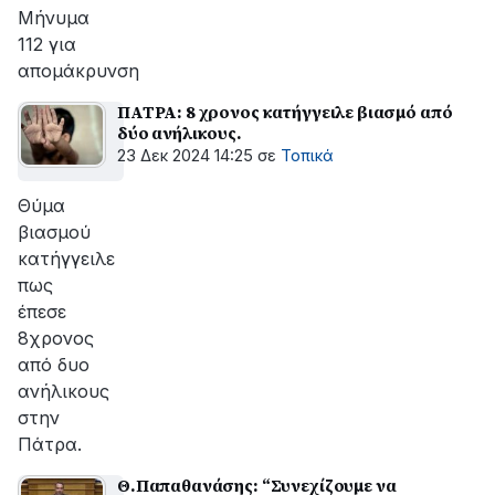
Μήνυμα
112 για
απομάκρυνση
ΠΑΤΡΑ: 8 χρονος κατήγγειλε βιασμό από
δύο ανήλικους.
23 Δεκ 2024 14:25
σε
Τοπικά
Θύμα
βιασμού
κατήγγειλε
πως
έπεσε
8χρονος
από δυο
ανήλικους
στην
Πάτρα.
Θ.Παπαθανάσης: “Συνεχίζουμε να