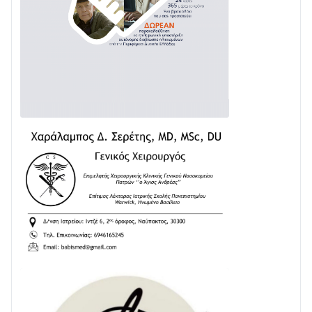
με δύο νέα υδροφόρα οχήματα
02/08 • 18:26
Διαβάστε την «Ναυπακτία» που κυκλοφορεί
31/07 • 08:16
Δωρίδα για Όλους: «Καμία εκχώρηση των νερών
στην ΕΥΔΑΠ»
28/07 • 21:46
Διαβάστε την «Ναυπακτία» που κυκλοφορεί
24/07 • 11:31