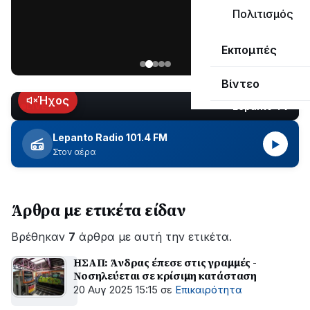
ΣΥΝΕΧΙΖΕΤΑΙ…
Πολιτισμός
Νέα
Εκπομπές
ανάρτηση
του
Βίντεο
Ανδρέα
Κωτσανά
Ήχος
Lepanto TV
LIVE
για
τα
Lepanto Radio 101.4 FM
▶
μεγάλα
Στον αέρα
έργα
του
Δήμου
Άρθρα με ετικέτα είδαν
Βρέθηκαν
7
άρθρα με αυτή την ετικέτα.
ΗΣΑΠ: Άνδρας έπεσε στις γραμμές -
Νοσηλεύεται σε κρίσιμη κατάσταση
20 Αυγ 2025 15:15
σε
Επικαιρότητα