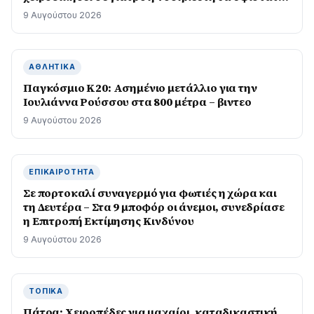
άμεσα τις συνέπειες που προβλέπονται από το
9 Αυγούστου 2026
νόμο
ΑΘΛΗΤΙΚΆ
Παγκόσμιο Κ20: Ασημένιο μετάλλιο για την
Ιουλιάννα Ρούσσου στα 800 μέτρα – βιντεο
9 Αυγούστου 2026
ΕΠΙΚΑΙΡΌΤΗΤΑ
Σε πορτοκαλί συναγερμό για φωτιές η χώρα και
τη Δευτέρα – Στα 9 μποφόρ οι άνεμοι, συνεδρίασε
η Επιτροπή Εκτίμησης Κινδύνου
9 Αυγούστου 2026
ΤΟΠΙΚΆ
Πάτρα: Χειροπέδες για μαχαίρι, καταδικαστική