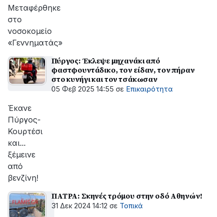
Μεταφέρθηκε
στο
νοσοκομείο
«Γεννηματάς»
Πύργος: Έκλεψε μηχανάκι από
φαστφουντάδικο, τον είδαν, τον πήραν
στο κυνήγι και τον τσάκωσαν
05 Φεβ 2025 14:55
σε
Επικαιρότητα
Έκανε
Πύργος-
Κουρτέσι
και...
ξέμεινε
από
βενζίνη!
ΠΑΤΡΑ: Σκηνές τρόμου στην οδό Αθηνών!
31 Δεκ 2024 14:12
σε
Τοπικά