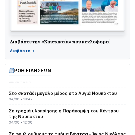
Διαβάστε την «Ναυπακτία» που κυκλοφορεί
Γιορτή της Τράτας 2026 | Ερατεινή Δωρίδας:
Παράδοση, Χορός & Γλέντι!
08/08 • 12:01
ΤΟ ΠΑΡΤΥ ΣΥΝΕΧΙΖΕΤΑΙ…
ΡΟΗ ΕΙΔΗΣΕΩΝ
05/08 • 08:41
Στο σκοτάδι μεγάλο μέρος στο Λυγιά Ναυπάκτου
04/08 • 19:47
Σε τροχιά υλοποίησης η Παράκαμψη του Κέντρου
της Ναυπάκτου
04/08 • 12:08
Σε φουλ ρυθμούς το τμήμα Βόνιτσα – Άγιος Νικόλαος
| Αυτοψία Καββαδά