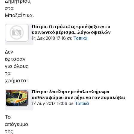
Δημητρίου,
στα
Μποζαΐτικα.
Πάτρα: Οι τράπεζες «ρούφηξαν» το
κοινωνικό μέρισμα…λόγω οφειλών
14 Δεκ 2018 17:16
σε
Τοπικά
Δεν
έφτασαν
για όλους
τα
χρήματα!
Πάτρα: Απείλησε με όπλο πλήρωμα
ασθενοφόρου που πήγε να τον παραλάβει
17 Αυγ 2017 12:06
σε
Τοπικά
To
απόγευμα
της