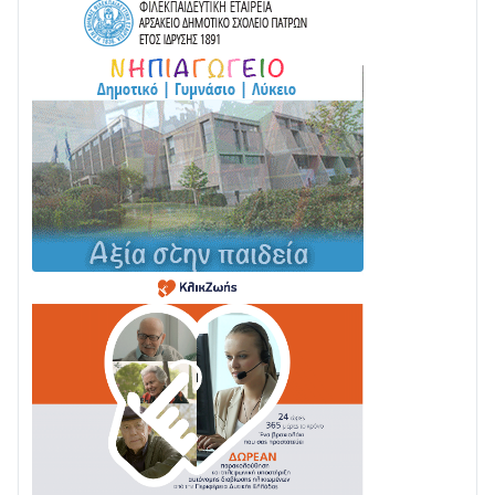
ΤΟ ΠΑΡΤΥ ΣΥΝΕΧΙΖΕΤΑΙ…
05/08 • 08:41
Στο σκοτάδι μεγάλο μέρος στο Λυγιά Ναυπάκτου
04/08 • 19:47
Σε τροχιά υλοποίησης η Παράκαμψη του Κέντρου
της Ναυπάκτου
04/08 • 12:08
Σε φουλ ρυθμούς το τμήμα Βόνιτσα – Άγιος Νικόλαος
| Αυτοψία Καββαδά
03/08 • 11:11
Με Αρχιερατική Λαμπρότητα η Πανήγυρη της
Μεταμορφώσεως του Σωτήρος στο Γολέμι
03/08 • 07:45
Ενισχύεται η Πολιτική Προστασία στο Δήμο Αγρινίου
με δύο νέα υδροφόρα οχήματα
02/08 • 18:26