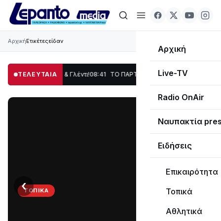
Αρχική
Ετικέτες
είδαν
Αρχική
Live-TV
, Χορός & Γλέντι!
ΤΕΛΕΥΤΑΙΑ
08:41
ΤΟ ΠΑΡΤΥ ΣΥΝΕΧΙΖΕΤΑΙ…
19:47
Στο σκοτάδι μεγά
Radio OnAir
Ναυπακτία pre
Ειδήσεις
Επικαιρότητα
‹
›
Τοπικά
ΤΟΠΙΚΆ
ΤΟ
Αθλητικά
ΠΑΡΤΥ