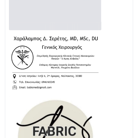
Διαβάστε την «Ναυπακτία» που κυκλοφορεί
31/07 • 08:16
Δωρίδα για Όλους: «Καμία εκχώρηση των νερών
στην ΕΥΔΑΠ»
28/07 • 21:46
Διαβάστε την «Ναυπακτία» που κυκλοφορεί
24/07 • 11:31