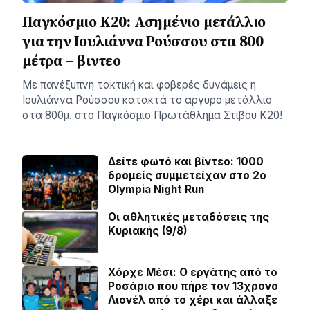
Παγκόσμιο Κ20: Ασημένιο μετάλλιο
για την Ιουλιάννα Ρούσσου στα 800
μέτρα – βιντεο
Με πανέξυπνη τακτική και φοβερές δυνάμεις η
Ιουλιάννα Ρούσσου κατακτά το αργυρο μετάλλιο
στα 800μ. στο Παγκόσμιο Πρωτάθλημα Στίβου Κ20!
Δείτε φωτό και βίντεο: 1000
δρομείς συμμετείχαν στο 2ο
Olympia Night Run
Οι αθλητικές μεταδόσεις της
Κυριακής (9/8)
Χόρχε Μέσι: Ο εργάτης από το
Ροσάριο που πήρε τον 13χρονο
Λιονέλ από το χέρι και άλλαξε