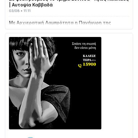
03/08 • 11:11
Με Αρχιερατική Λαμπρότητα η Πανήγυρη της
Μεταμορφώσεως του Σωτήρος στο Γολέμι
03/08 • 07:45
Ενισχύεται η Πολιτική Προστασία στο Δήμο Αγρινίου
με δύο νέα υδροφόρα οχήματα
02/08 • 18:26
Διαβάστε την «Ναυπακτία» που κυκλοφορεί
31/07 • 08:16
Δωρίδα για Όλους: «Καμία εκχώρηση των νερών
στην ΕΥΔΑΠ»
28/07 • 21:46
Διαβάστε την «Ναυπακτία» που κυκλοφορεί
24/07 • 11:31
Γιορτή της Τράτας 2026 | Ερατεινή Δωρίδας:
Παράδοση, Χορός & Γλέντι!
08/08 • 12:01