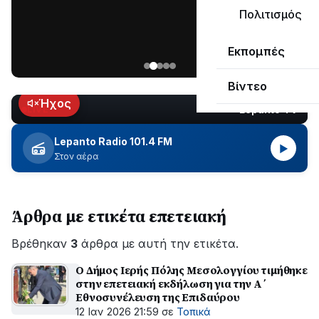
μεγάλο
Πολιτισμός
μέρος
Χωρίς
στο
Εκπομπές
ηλεκτροδότηση
Λυγιά
οι
Ναυπάκτου
Βίντεο
περιοχές
εδώ
Ήχος
Lepanto TV
LIVE
και
περίπου
Lepanto Radio 101.4 FM
▶
δύο
Στον αέρα
ώρες
–
Σε
Άρθρα με ετικέτα επετειακή
εξέλιξη
οι
Βρέθηκαν
εργασίες
3
άρθρα με αυτή την ετικέτα.
του
Ο Δήμος Ιερής Πόλης Μεσολογγίου τιμήθηκε
ΔΕΔΔΗΕ
στην επετειακή εκδήλωση για την Α΄
για
Εθνοσυνέλευση της Επιδαύρου
την
12 Ιαν 2026 21:59
σε
Τοπικά