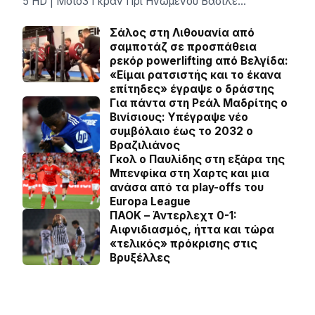
5 HD | Moto3 Γκραν Πρι Ηνωμένου Βασιλε…
Σάλος στη Λιθουανία από
σαμποτάζ σε προσπάθεια
ρεκόρ powerlifting από Βελγίδα:
«Είμαι ρατσιστής και το έκανα
επίτηδες» έγραψε ο δράστης
Για πάντα στη Ρεάλ Μαδρίτης ο
Βινίσιους: Yπέγραψε νέο
συμβόλαιο έως το 2032 ο
Βραζιλιάνος
Γκολ ο Παυλίδης στη εξάρα της
Μπενφίκα στη Χαρτς και μια
ανάσα από τα play-offs του
Europa League
ΠΑΟΚ – Άντερλεχτ 0-1:
Αιφνιδιασμός, ήττα και τώρα
«τελικός» πρόκρισης στις
Βρυξέλλες