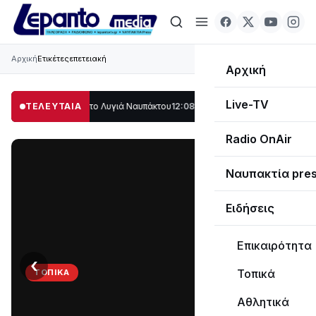
Αρχική
Ετικέτες
επετειακή
Αρχική
Live-TV
 μέρος στο Λυγιά Ναυπάκτου
ΤΕΛΕΥΤΑΙΑ
12:08
Σε τροχιά υλοποίησης η Παράκαμψη του
Radio OnAir
Ναυπακτία pre
Ειδήσεις
Επικαιρότητα
‹
›
Τοπικά
ΤΟΠΙΚΆ
Στο
Αθλητικά
σκοτάδι