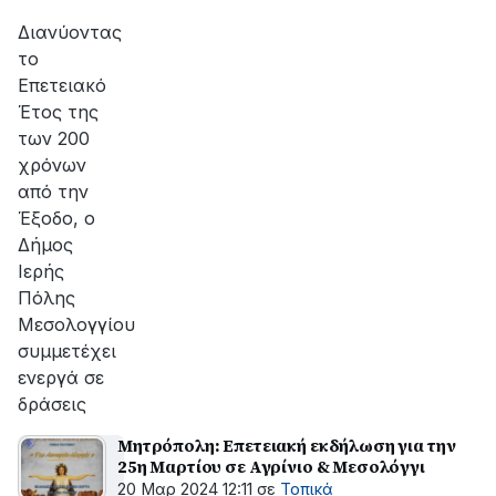
αποκατάσταση
της
Διανύοντας
βλάβης
το
Επετειακό
Έτος της
των 200
χρόνων
από την
Έξοδο, ο
Δήμος
Ιερής
Πόλης
Μεσολογγίου
συμμετέχει
ενεργά σε
δράσεις
Μητρόπολη: Επετειακή εκδήλωση για την
25η Μαρτίου σε Αγρίνιο & Μεσολόγγι
20 Μαρ 2024 12:11
σε
Τοπικά