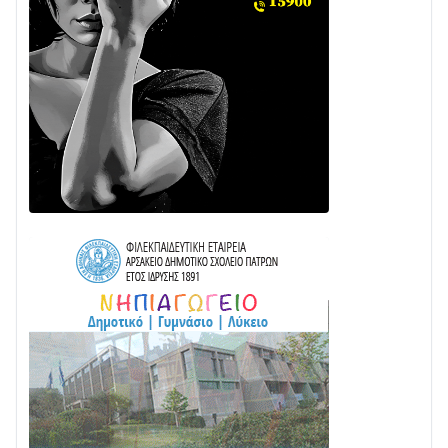
28/07 • 21:46
Διαβάστε την «Ναυπακτία» που κυκλοφορεί
24/07 • 11:31
ΕΚΤΑΚΤΟ – ΝΑΥΠΑΚΤΙΑ: ΣΥΝΑΓΕΡΜΟΣ ΣΤΗΝ
ΠΥΡΟΣΒΕΣΤΙΚΗ ΓΙΑ ΦΩΤΙΑ ΣΤΟΝ ΑΓΙΟ ΗΛΙΑ ΠΡΙΝ ΤΗ
ΓΡΑΝΙΤΣΑ
24/07 • 11:03
ΤΟ ΠΑΡΤΥ ΣΥΝΕΧΙΖΕΤΑΙ…
05/08 • 08:41
Στο σκοτάδι μεγάλο μέρος στο Λυγιά Ναυπάκτου
04/08 • 19:47
Σε τροχιά υλοποίησης η Παράκαμψη του Κέντρου
της Ναυπάκτου
04/08 • 12:08
Σε φουλ ρυθμούς το τμήμα Βόνιτσα – Άγιος Νικόλαος
| Αυτοψία Καββαδά
03/08 • 11:11