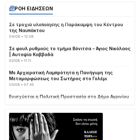
04/08 • 19:47
ΡΟΗ ΕΙΔΗΣΕΩΝ
Σε τροχιά υλοποίησης η Παράκαμψη του Κέντρου
της Ναυπάκτου
04/08 • 12:08
Σε φουλ ρυθμούς το τμήμα Βόνιτσα – Άγιος Νικόλαος
| Αυτοψία Καββαδά
03/08 • 11:11
Με Αρχιερατική Λαμπρότητα η Πανήγυρη της
Μεταμορφώσεως του Σωτήρος στο Γολέμι
03/08 • 07:45
Ενισχύεται η Πολιτική Προστασία στο Δήμο Αγρινίου
με δύο νέα υδροφόρα οχήματα
02/08 • 18:26
Διαβάστε την «Ναυπακτία» που κυκλοφορεί
31/07 • 08:16
Δωρίδα για Όλους: «Καμία εκχώρηση των νερών
στην ΕΥΔΑΠ»