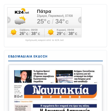
πρόγνωση καιρού από το k24.net