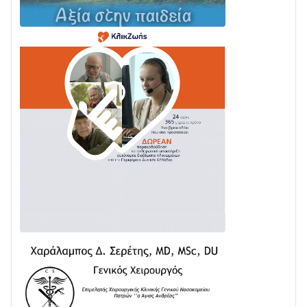
Με Αρχιερατική Λαμπρότητα η Πανήγυρη της
Μεταμορφώσεως του Σωτήρος στο Γολέμι
03/08 • 07:45
Ενισχύεται η Πολιτική Προστασία στο Δήμο Αγρινίου
με δύο νέα υδροφόρα οχήματα
02/08 • 18:26
Διαβάστε την «Ναυπακτία» που κυκλοφορεί
31/07 • 08:16
Δωρίδα για Όλους: «Καμία εκχώρηση των νερών
στην ΕΥΔΑΠ»
28/07 • 21:46
Διαβάστε την «Ναυπακτία» που κυκλοφορεί
24/07 • 11:31
ΕΚΤΑΚΤΟ – ΝΑΥΠΑΚΤΙΑ: ΣΥΝΑΓΕΡΜΟΣ ΣΤΗΝ
ΠΥΡΟΣΒΕΣΤΙΚΗ ΓΙΑ ΦΩΤΙΑ ΣΤΟΝ ΑΓΙΟ ΗΛΙΑ ΠΡΙΝ ΤΗ
ΓΡΑΝΙΤΣΑ
24/07 • 11:03