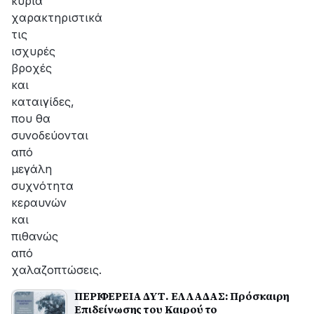
κύρια
χαρακτηριστικά
τις
ισχυρές
βροχές
και
καταιγίδες,
που θα
συνοδεύονται
από
μεγάλη
συχνότητα
κεραυνών
και
πιθανώς
από
χαλαζοπτώσεις.
ΠΕΡΙΦΕΡΕΙΑ ΔΥΤ. ΕΛΛΑΔΑΣ: Πρόσκαιρη
Επιδείνωσης του Καιρού το