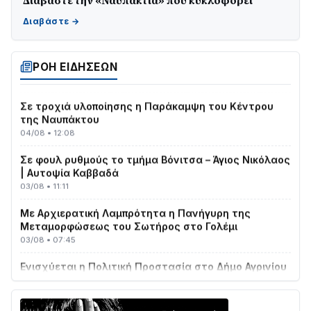
Διαβάστε την «Ναυπακτία» που κυκλοφορεί
ΤΟ ΠΑΡΤΥ ΣΥΝΕΧΙΖΕΤΑΙ…
05/08 • 08:41
Στο σκοτάδι μεγάλο μέρος στο Λυγιά Ναυπάκτου
04/08 • 19:47
ΡΟΗ ΕΙΔΗΣΕΩΝ
Σε τροχιά υλοποίησης η Παράκαμψη του Κέντρου
της Ναυπάκτου
04/08 • 12:08
Σε φουλ ρυθμούς το τμήμα Βόνιτσα – Άγιος Νικόλαος
| Αυτοψία Καββαδά
03/08 • 11:11
Με Αρχιερατική Λαμπρότητα η Πανήγυρη της
Μεταμορφώσεως του Σωτήρος στο Γολέμι
03/08 • 07:45
Ενισχύεται η Πολιτική Προστασία στο Δήμο Αγρινίου
με δύο νέα υδροφόρα οχήματα
02/08 • 18:26
Διαβάστε την «Ναυπακτία» που κυκλοφορεί