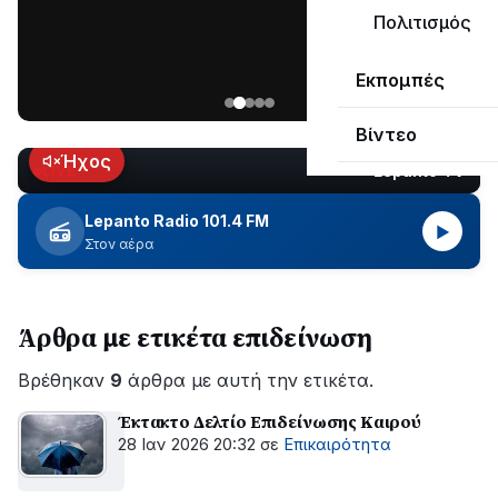
μεγάλο
Πολιτισμός
μέρος
Χωρίς
στο
Εκπομπές
ηλεκτροδότηση
Λυγιά
οι
Ναυπάκτου
Βίντεο
περιοχές
εδώ
Ήχος
Lepanto TV
LIVE
και
περίπου
Lepanto Radio 101.4 FM
▶
δύο
Στον αέρα
ώρες
–
Σε
Άρθρα με ετικέτα επιδείνωση
εξέλιξη
οι
Βρέθηκαν
εργασίες
9
άρθρα με αυτή την ετικέτα.
του
Έκτακτο Δελτίο Επιδείνωσης Καιρού
ΔΕΔΔΗΕ
28 Ιαν 2026 20:32
σε
Επικαιρότητα
για
την