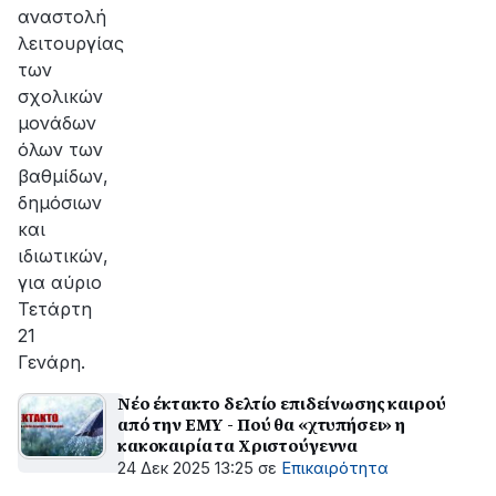
αναστολή
λειτουργίας
των
σχολικών
μονάδων
όλων των
βαθμίδων,
δημόσιων
και
ιδιωτικών,
για αύριο
Τετάρτη
21
Γενάρη.
Νέο έκτακτο δελτίο επιδείνωσης καιρού
από την ΕΜΥ - Πού θα «χτυπήσει» η
κακοκαιρία τα Χριστούγεννα
24 Δεκ 2025 13:25
σε
Επικαιρότητα