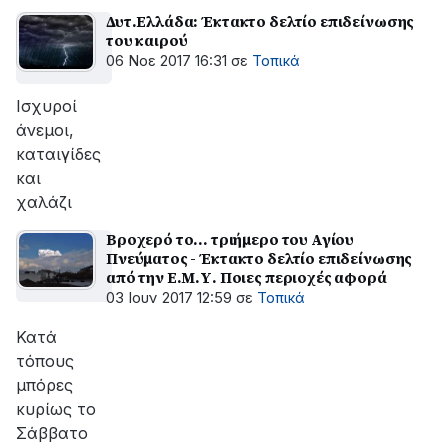
Δυτ.Ελλάδα: Έκτακτο δελτίο επιδείνωσης
του καιρού
06 Νοε 2017 16:31
σε
Τοπικά
Ισχυροί
άνεμοι,
καταιγίδες
και
χαλάζι
Βροχερό το... τριήμερο του Αγίου
Πνεύματος - Έκτακτο δελτίο επιδείνωσης
από την Ε.Μ.Υ. Ποιες περιοχές αφορά
03 Ιουν 2017 12:59
σε
Τοπικά
Κατά
τόπους
μπόρες
κυρίως το
Σάββατο