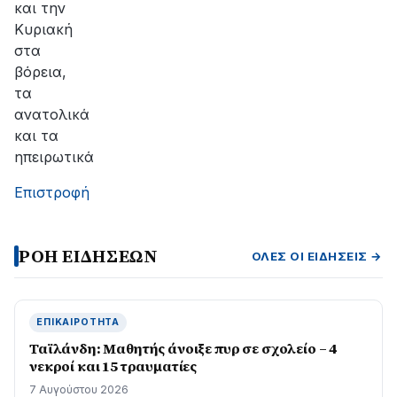
και την
Κυριακή
στα
βόρεια,
τα
ανατολικά
και τα
ηπειρωτικά
Επιστροφή
ΡΟΗ ΕΙΔΗΣΕΩΝ
ΌΛΕΣ ΟΙ ΕΙΔΉΣΕΙΣ →
ΕΠΙΚΑΙΡΌΤΗΤΑ
Ταϊλάνδη: Μαθητής άνοιξε πυρ σε σχολείο – 4
νεκροί και 15 τραυματίες
7 Αυγούστου 2026