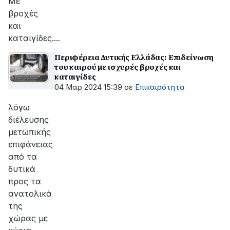
Με
βροχές
και
καταιγίδες....
Περιφέρεια Δυτικής Ελλάδας: Επιδείνωση
του καιρού με ισχυρές βροχές και
καταιγίδες
04 Μαρ 2024 15:39
σε
Επικαιρότητα
λόγω
διέλευσης
μετωπικής
επιφάνειας
από τα
δυτικά
προς τα
ανατολικά
της
χώρας με