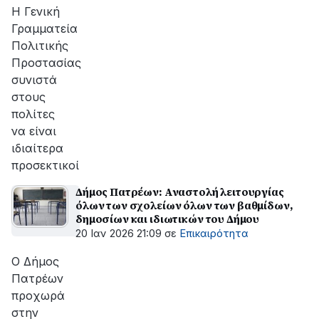
αποκατάσταση
H Γενική
της
Γραμματεία
βλάβης
Πολιτικής
Προστασίας
συνιστά
στους
πολίτες
να είναι
ιδιαίτερα
προσεκτικοί
Δήμος Πατρέων: Αναστολή λειτουργίας
όλων των σχολείων όλων των βαθμίδων,
δημοσίων και ιδιωτικών του Δήμου
20 Ιαν 2026 21:09
σε
Επικαιρότητα
Ο Δήμος
Πατρέων
προχωρά
στην