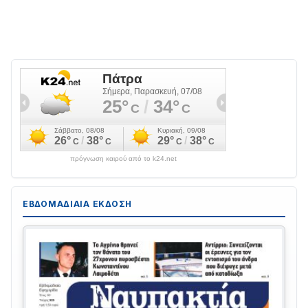
πρόγνωση καιρού από το k24.net