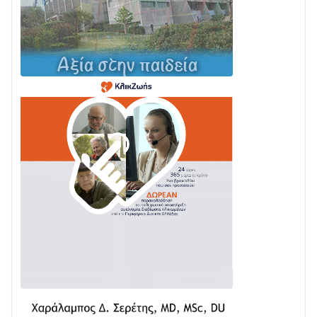
Σε φουλ ρυθμούς το τμήμα Βόνιτσα – Άγιος Νικόλαος
| Αυτοψία Καββαδά
03/08 • 11:11
Με Αρχιερατική Λαμπρότητα η Πανήγυρη της
Μεταμορφώσεως του Σωτήρος στο Γολέμι
03/08 • 07:45
Ενισχύεται η Πολιτική Προστασία στο Δήμο Αγρινίου
με δύο νέα υδροφόρα οχήματα
02/08 • 18:26
Διαβάστε την «Ναυπακτία» που κυκλοφορεί
31/07 • 08:16
Δωρίδα για Όλους: «Καμία εκχώρηση των νερών
στην ΕΥΔΑΠ»
28/07 • 21:46
Διαβάστε την «Ναυπακτία» που κυκλοφορεί
24/07 • 11:31