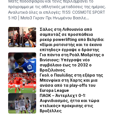
Ματς ποδοσφαίρου και τένις περιλαμβάνει το
πρόγραμμα με τις αθλητικές μεταδόσεις της ημέρας.
Αναλυτικά όλες οι επιλογές: 11:55: COSMOTE SPORT
5 HD | Moto3 Γκραν Πρι Ηνωμένου Βασιλε…
Σάλος στη Λιθουανία από
σαμποτάζ σε προσπάθεια
ρεκόρ powerlifting από Βελγίδα:
«Είμαι ρατσιστής και το έκανα
επίτηδες» έγραψε ο δράστης
Για πάντα στη Ρεάλ Μαδρίτης ο
Βινίσιους: Yπέγραψε νέο
συμβόλαιο έως το 2032 ο
Βραζιλιάνος
Γκολ ο Παυλίδης στη εξάρα της
Μπενφίκα στη Χαρτς και μια
ανάσα από τα play-offs του
Europa League
ΠΑΟΚ – Άντερλεχτ 0-1:
Αιφνιδιασμός, ήττα και τώρα
«τελικός» πρόκρισης στις
Βρυξέλλες