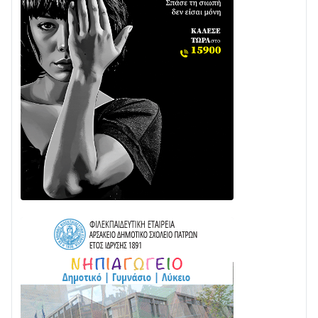
31/07 • 08:16
Δωρίδα για Όλους: «Καμία εκχώρηση των νερών
στην ΕΥΔΑΠ»
28/07 • 21:46
Διαβάστε την «Ναυπακτία» που κυκλοφορεί
24/07 • 11:31
ΕΚΤΑΚΤΟ – ΝΑΥΠΑΚΤΙΑ: ΣΥΝΑΓΕΡΜΟΣ ΣΤΗΝ
ΠΥΡΟΣΒΕΣΤΙΚΗ ΓΙΑ ΦΩΤΙΑ ΣΤΟΝ ΑΓΙΟ ΗΛΙΑ ΠΡΙΝ ΤΗ
ΓΡΑΝΙΤΣΑ
24/07 • 11:03
ΤΟ ΠΑΡΤΥ ΣΥΝΕΧΙΖΕΤΑΙ…
05/08 • 08:41
Στο σκοτάδι μεγάλο μέρος στο Λυγιά Ναυπάκτου
04/08 • 19:47
Σε τροχιά υλοποίησης η Παράκαμψη του Κέντρου
της Ναυπάκτου
04/08 • 12:08