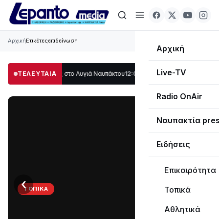
Αρχική
Ετικέτες
επιδείνωση
Αρχική
Live-TV
λο μέρος στο Λυγιά Ναυπάκτου
ΤΕΛΕΥΤΑΙΑ
12:08
Σε τροχιά υλοποίησης η Παράκαμψη τ
Radio OnAir
Ναυπακτία pre
Ειδήσεις
Επικαιρότητα
‹
›
Τοπικά
ΤΟΠΙΚΆ
Στο
Αθλητικά
σκοτάδι