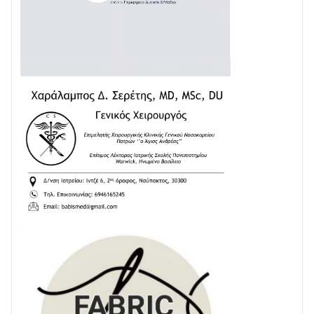
Δωρίδα για Όλους: «Καμία εκχώρηση των νερών
στην ΕΥΔΑΠ»
28/07 • 21:46
Διαβάστε την «Ναυπακτία» που κυκλοφορεί
24/07 • 11:31
ΕΚΤΑΚΤΟ – ΝΑΥΠΑΚΤΙΑ: ΣΥΝΑΓΕΡΜΟΣ ΣΤΗΝ
ΠΥΡΟΣΒΕΣΤΙΚΗ ΓΙΑ ΦΩΤΙΑ ΣΤΟΝ ΑΓΙΟ ΗΛΙΑ ΠΡΙΝ ΤΗ
ΓΡΑΝΙΤΣΑ
24/07 • 11:03