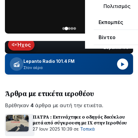
ΣΥΝΕΧΙΖΕΤΑΙ…
Πολιτισμός
Νέα
Εκπομπές
ανάρτηση
του
Βίντεο
Ανδρέα
Κωτσανά
Ήχος
Lepanto TV
LIVE
για
τα
Lepanto Radio 101.4 FM
▶
μεγάλα
Στον αέρα
έργα
του
Δήμου
Άρθρα με ετικέτα ιεροθέου
Βρέθηκαν
4
άρθρα με αυτή την ετικέτα.
ΠΑΤΡΑ : Εκτινάχτηκε ο οδηγός δικύκλου
μετά από σύγκρουση με ΙΧ στην Ιεροθέου
27 Ιουν 2025 10:39
σε
Τοπικά