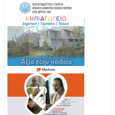
Στο σκοτάδι μεγάλο μέρος στο Λυγιά Ναυπάκτου
04/08 • 19:47
Σε τροχιά υλοποίησης η Παράκαμψη του Κέντρου
της Ναυπάκτου
04/08 • 12:08
Σε φουλ ρυθμούς το τμήμα Βόνιτσα – Άγιος Νικόλαος
| Αυτοψία Καββαδά
03/08 • 11:11
Με Αρχιερατική Λαμπρότητα η Πανήγυρη της
Μεταμορφώσεως του Σωτήρος στο Γολέμι
03/08 • 07:45
Ενισχύεται η Πολιτική Προστασία στο Δήμο Αγρινίου
με δύο νέα υδροφόρα οχήματα
02/08 • 18:26
Διαβάστε την «Ναυπακτία» που κυκλοφορεί
31/07 • 08:16