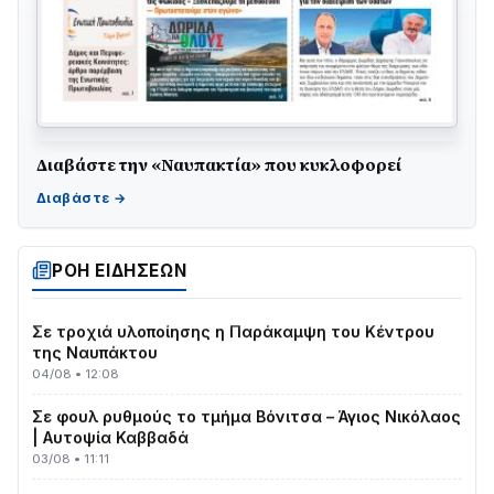
Διαβάστε την «Ναυπακτία» που κυκλοφορεί
ΤΟ ΠΑΡΤΥ ΣΥΝΕΧΙΖΕΤΑΙ…
05/08 • 08:41
Στο σκοτάδι μεγάλο μέρος στο Λυγιά Ναυπάκτου
04/08 • 19:47
ΡΟΗ ΕΙΔΗΣΕΩΝ
Σε τροχιά υλοποίησης η Παράκαμψη του Κέντρου
της Ναυπάκτου
04/08 • 12:08
Σε φουλ ρυθμούς το τμήμα Βόνιτσα – Άγιος Νικόλαος
| Αυτοψία Καββαδά
03/08 • 11:11
Με Αρχιερατική Λαμπρότητα η Πανήγυρη της