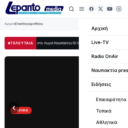
Αρχική
Ετικέτες
ιεροθέου
Αρχική
Live-TV
λο μέρος στο Λυγιά Ναυπάκτου
ΤΕΛΕΥΤΑΙΑ
12:08
Σε τροχιά υλοποίησης η Παράκαμψη τ
Radio OnAir
Ναυπακτία pre
Ειδήσεις
Επικαιρότητα
‹
›
Τοπικά
ΤΟΠΙΚΆ
ΤΟ
Αθλητικά
ΠΑΡΤΥ