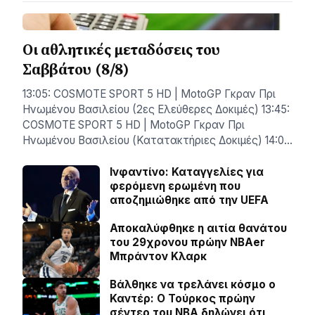
Οι αθλητικές μεταδόσεις του
Σαββάτου (8/8)
13:05: COSMOTE SPORT 5 HD | MotoGP Γκραν Πρι
Ηνωμένου Βασιλείου (2ες Ελεύθερες Δοκιμές) 13:45:
COSMOTE SPORT 5 HD | MotoGP Γκραν Πρι
Ηνωμένου Βασιλείου (Κατατακτήριες Δοκιμές) 14:0…
Ινφαντίνο: Καταγγελίες για
φερόμενη ερωμένη που
αποζημιώθηκε από την UEFA
Αποκαλύφθηκε η αιτία θανάτου
του 29χρονου πρώην NBAer
Μπράντον Κλαρκ
Βάλθηκε να τρελάνει κόσμο ο
Καντέρ: Ο Τούρκος πρώην
σέντερ του NBA δηλώνει ότι