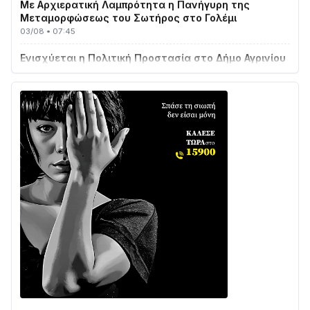
Μεταμορφώσεως του Σωτήρος στο Γολέμι
03/08 • 07:45
Ενισχύεται η Πολιτική Προστασία στο Δήμο Αγρινίου
με δύο νέα υδροφόρα οχήματα
02/08 • 18:26
Διαβάστε την «Ναυπακτία» που κυκλοφορεί
31/07 • 08:16
Δωρίδα για Όλους: «Καμία εκχώρηση των νερών
στην ΕΥΔΑΠ»
28/07 • 21:46
Διαβάστε την «Ναυπακτία» που κυκλοφορεί
24/07 • 11:31
ΕΚΤΑΚΤΟ – ΝΑΥΠΑΚΤΙΑ: ΣΥΝΑΓΕΡΜΟΣ ΣΤΗΝ
ΠΥΡΟΣΒΕΣΤΙΚΗ ΓΙΑ ΦΩΤΙΑ ΣΤΟΝ ΑΓΙΟ ΗΛΙΑ ΠΡΙΝ ΤΗ
ΓΡΑΝΙΤΣΑ
24/07 • 11:03
ΤΟ ΠΑΡΤΥ ΣΥΝΕΧΙΖΕΤΑΙ…
05/08 • 08:41