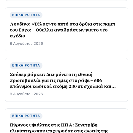
ΕΠΙΚΑΙΡΌΤΗΤΑ
Λονδίνο: «Τέλος» το ποτό στα όρθια στις παμπ
του Σόχο; – Θύελλα αντιδράσεων για το νέο
σχέδιο
8 Αυγούστου 2026
ΕΠΙΚΑΙΡΌΤΗΤΑ
Σούπερ μάρκετ: Διευρύνεται η εθνική
πρωτοβουλία για τις τιμές στο ράφι – 686
επώνυμοι κωδικοί, ακόμη 230 σε σχολικά και
προϊόντα ιδιωτικής ετικέτας
8 Αυγούστου 2026
ΕΠΙΚΑΙΡΌΤΗΤΑ
Πύρινος εφιάλτης στις ΗΠΑ: Συνετρίβη
ελικόπτερο που επιχειρούσε στις φωτιές της