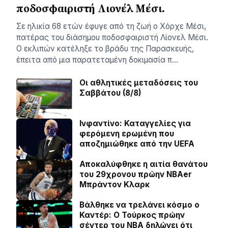
ποδοσφαιριστή Λιονέλ Μέσι.
Σε ηλικία 68 ετών έφυγε από τη ζωή ο Χόρχε Μέσι,
πατέρας του διάσημου ποδοσφαιριστή Λίονελ Μέσι.
Ο εκλιπών κατέληξε το βράδυ της Παρασκευής,
έπειτα από μια παρατεταμένη δοκιμασία π…
Οι αθλητικές μεταδόσεις του
Σαββάτου (8/8)
Ινφαντίνο: Καταγγελίες για
φερόμενη ερωμένη που
αποζημιώθηκε από την UEFA
Αποκαλύφθηκε η αιτία θανάτου
του 29χρονου πρώην NBAer
Μπράντον Κλαρκ
Βάλθηκε να τρελάνει κόσμο ο
Καντέρ: Ο Τούρκος πρώην
σέντερ του NBA δηλώνει ότι