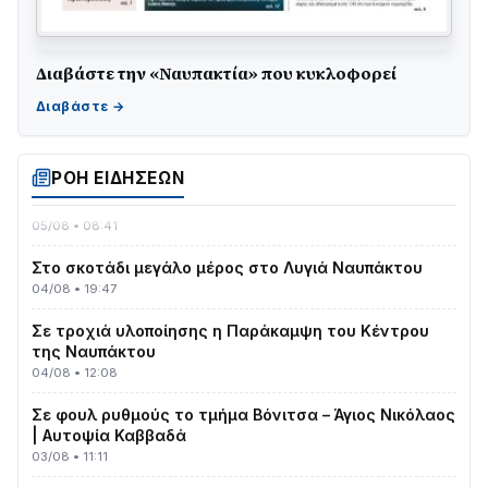
Διαβάστε την «Ναυπακτία» που κυκλοφορεί
Γιορτή της Τράτας 2026 | Ερατεινή Δωρίδας:
Παράδοση, Χορός & Γλέντι!
08/08 • 12:01
ΡΟΗ ΕΙΔΗΣΕΩΝ
ΤΟ ΠΑΡΤΥ ΣΥΝΕΧΙΖΕΤΑΙ…
05/08 • 08:41
Στο σκοτάδι μεγάλο μέρος στο Λυγιά Ναυπάκτου
04/08 • 19:47
Σε τροχιά υλοποίησης η Παράκαμψη του Κέντρου
της Ναυπάκτου
04/08 • 12:08
Σε φουλ ρυθμούς το τμήμα Βόνιτσα – Άγιος Νικόλαος
| Αυτοψία Καββαδά
03/08 • 11:11
Με Αρχιερατική Λαμπρότητα η Πανήγυρη της