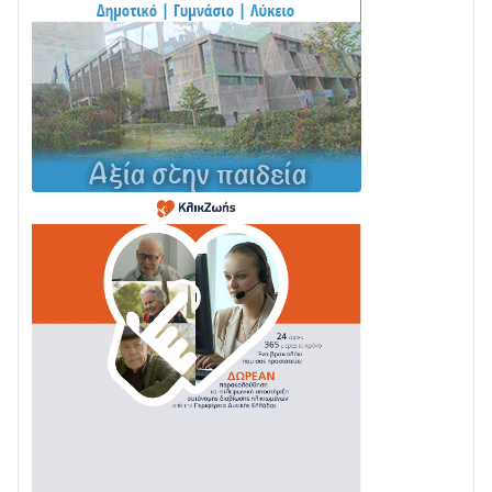
Στο σκοτάδι μεγάλο μέρος στο Λυγιά Ναυπάκτου
04/08 • 19:47
Σε τροχιά υλοποίησης η Παράκαμψη του Κέντρου
της Ναυπάκτου
04/08 • 12:08
Σε φουλ ρυθμούς το τμήμα Βόνιτσα – Άγιος Νικόλαος
| Αυτοψία Καββαδά
03/08 • 11:11
Με Αρχιερατική Λαμπρότητα η Πανήγυρη της
Μεταμορφώσεως του Σωτήρος στο Γολέμι
03/08 • 07:45
Ενισχύεται η Πολιτική Προστασία στο Δήμο Αγρινίου
με δύο νέα υδροφόρα οχήματα
02/08 • 18:26
Διαβάστε την «Ναυπακτία» που κυκλοφορεί
31/07 • 08:16
Δωρίδα για Όλους: «Καμία εκχώρηση των νερών