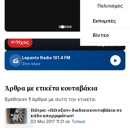
ΣΥΝΕΧΙΖΕΤΑΙ…
Πολιτισμός
Νέα
Εκπομπές
ανάρτηση
του
Βίντεο
Ανδρέα
Κωτσανά
Ήχος
Lepanto TV
LIVE
για
τα
Lepanto Radio 101.4 FM
▶
μεγάλα
Στον αέρα
έργα
του
Δήμου
Άρθρα με ετικέτα κουταβάκια
Βρέθηκαν
1
άρθρα με αυτή την ετικέτα.
Πάτρα: «Πέταξαν» δώδεκα κουταβάκια σε
κάδο απορριμάτων!
03 Μαϊ 2017 11:21
σε
Τοπικά