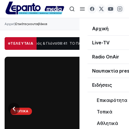
Αρχική
Ετικέτες
κουταβάκια
Αρχική
Live-TV
δοση, Χορός & Γλέντι!
ΤΕΛΕΥΤΑΙΑ
08:41
ΤΟ ΠΑΡΤΥ ΣΥΝΕΧΙΖΕΤΑΙ…
19:47
Στο σκοτάδι 
Radio OnAir
Ναυπακτία pre
Ειδήσεις
Επικαιρότητα
‹
›
Τοπικά
ΤΟΠΙΚΆ
ΤΟ
Αθλητικά
ΠΑΡΤΥ