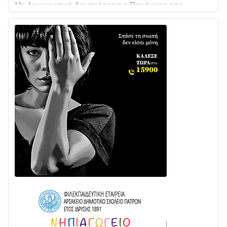
Μεταμορφώσεως του Σωτήρος στο Γολέμι
03/08 • 07:45
Ενισχύεται η Πολιτική Προστασία στο Δήμο Αγρινίου
με δύο νέα υδροφόρα οχήματα
02/08 • 18:26
Διαβάστε την «Ναυπακτία» που κυκλοφορεί
31/07 • 08:16
Δωρίδα για Όλους: «Καμία εκχώρηση των νερών
στην ΕΥΔΑΠ»
28/07 • 21:46
Διαβάστε την «Ναυπακτία» που κυκλοφορεί
24/07 • 11:31
Γιορτή της Τράτας 2026 | Ερατεινή Δωρίδας:
Παράδοση, Χορός & Γλέντι!
08/08 • 12:01
ΤΟ ΠΑΡΤΥ ΣΥΝΕΧΙΖΕΤΑΙ…
05/08 • 08:41