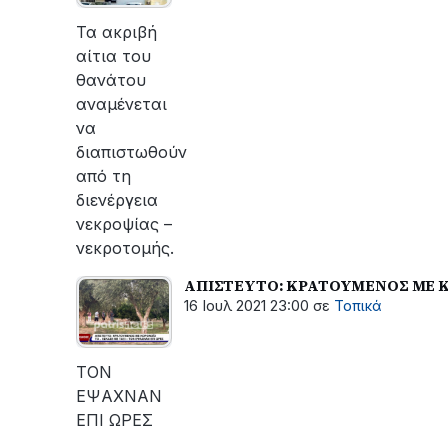
οι
εργασίες
Τα ακριβή
του
αίτια του
ΔΕΔΔΗΕ
θανάτου
για
αναμένεται
την
να
αποκατάσταση
διαπιστωθούν
της
από τη
βλάβης
διενέργεια
νεκροψίας –
νεκροτομής.
ΑΠΙΣΤΕΥΤΟ: ΚΡΑΤΟΥΜΕΝΟΣ ΜΕ ΚΟ
16 Ιουλ 2021 23:00
σε
Τοπικά
ΤΟΝ
ΕΨΑΧΝΑΝ
ΕΠΙ ΩΡΕΣ