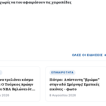
ωρίς να του αφαιρέσουν τις χειροπέδες
ΌΛΕΣ ΟΙ ΕΙΔΉΣΕΙΣ 
Ά
ΕΠΙΚΑΙΡΌΤΗΤΑ
να τρελάνει κόσμο
Πάτρα: Απίστευτη “βρώμα”
: Ο Τούρκος πρώην
στην οδό Σμύρνης! Εμετικές
ου NBA δηλώνει ότι
εικόνες – φωτο
α κριτήρια…
υ 2026
8 Αυγούστου 2026
ηψης και δηλώνει
ς να παίξει στο