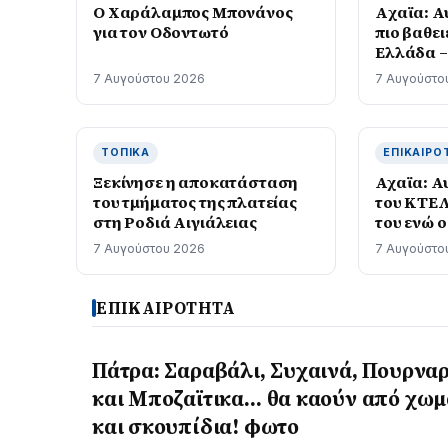
Ο Χαράλαμπος Μπονάνος
Aχαϊα: Αυ
για τον Οδοντωτό
πιο βαθει
Ελλάδα –
Πάτρα
7 Αυγούστου 2026
7 Αυγούστο
ΤΟΠΙΚΆ
ΕΠΙΚΑΙΡΌ
Ξεκίνησε η αποκατάσταση
Αχαϊα: Αυ
του τμήματος της πλατείας
του ΚΤΕΛ
στη Ροδιά Αιγιάλειας
του ενώ 
λεωφορεί
7 Αυγούστου 2026
7 Αυγούστο
ΕΠΙΚΑΙΡΟΤΗΤΑ
Πάτρα: Σαραβάλι, Συχαινά, Πουρνα
και Μποζαϊτικα… θα καούν από χωμ
και σκουπίδια! φωτο