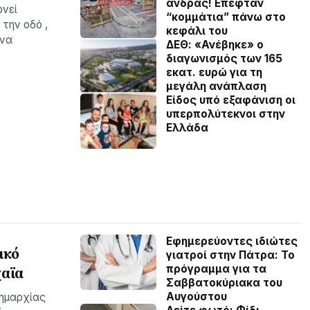
άνδρας! Επεφταν
ονεί
“κομμάτια” πάνω στο
 την οδό ,
κεφάλι του
ένα
ΔΕΘ: «Ανέβηκε» ο
διαγωνισμός των 165
εκατ. ευρώ για τη
μεγάλη ανάπλαση
Είδος υπό εξαφάνιση οι
υπερπολύτεκνοι στην
Ελλάδα
Εφημερεύοντες ιδιώτες
ικό
γιατροί στην Πάτρα: Το
πρόγραμμα για τα
χαϊα
Σαββατοκύριακα του
Αυγούστου
δημαρχίας