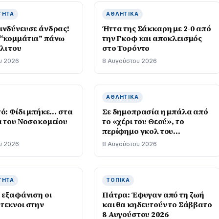
ΤΗΤΑ
ΑΘΛΗΤΙΚΆ
ινδύνευσε άνδρας!
Ήττα της Σάκκαρη με 2-0 από
“κομμάτια” πάνω
την Γκοφ και αποκλεισμός
λι του
στο Τορόντο
υ 2026
8 Αυγούστου 2026
ΑΘΛΗΤΙΚΆ
τό: Φίδι μπήκε… στα
Σε δημοπρασία η μπάλα από
α του Νοσοκομείου
το «χέρι του Θεού», το
περίφημο γκολ του
Μαραντόνα
υ 2026
8 Αυγούστου 2026
ΤΗΤΑ
ΤΟΠΙΚΆ
ό εξαφάνιση οι
Πάτρα: Έφυγαν από τη ζωή
τεκνοι στην
και θα κηδευτούν το Σάββατο
8 Αυγούστου 2026