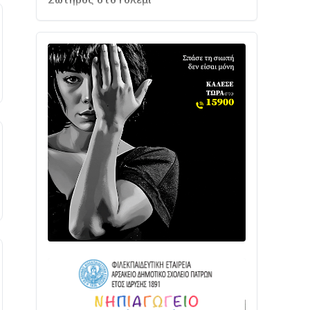
Ενισχύεται η Πολιτική Προστασία στο
Δήμο Αγρινίου με δύο νέα υδροφόρα
οχήματα
02/08 • 18:26
Διαβάστε την «Ναυπακτία» που
κυκλοφορεί
31/07 • 08:16
Δωρίδα για Όλους: «Καμία εκχώρηση
των νερών στην ΕΥΔΑΠ»
28/07 • 21:46
Διαβάστε την «Ναυπακτία» που
κυκλοφορεί
24/07 • 11:31
ΕΚΤΑΚΤΟ – ΝΑΥΠΑΚΤΙΑ: ΣΥΝΑΓΕΡΜΟΣ
ΣΤΗΝ ΠΥΡΟΣΒΕΣΤΙΚΗ ΓΙΑ ΦΩΤΙΑ ΣΤΟΝ
ΑΓΙΟ ΗΛΙΑ ΠΡΙΝ ΤΗ ΓΡΑΝΙΤΣΑ
24/07 • 11:03