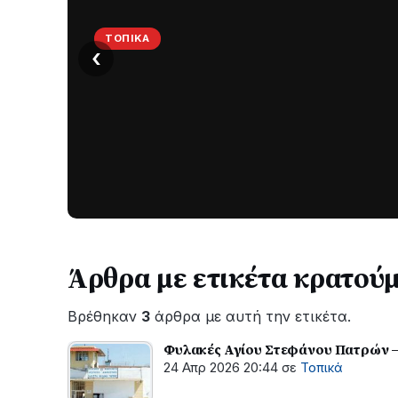
ΤΟΠΙΚΆ
‹
Στο
σκοτάδι
μεγάλο
μέρος
Χωρίς
στο
ηλεκτροδότηση
οι
Λυγιά
περιοχές
Ναυπάκτου
εδώ
και
Άρθρα με ετικέτα κρατού
περίπου
δύο
Βρέθηκαν
3
άρθρα με αυτή την ετικέτα.
ώρες
–
Φυλακές Αγίου Στεφάνου Πατρών –
Σε
24 Απρ 2026 20:44
σε
Τοπικά
εξέλιξη