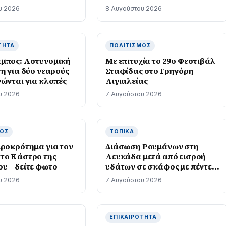
υ 2026
8 Αυγούστου 2026
ΤΗΤΑ
ΠΟΛΙΤΙΣΜΌΣ
μπος: Αστυνομική
Με επιτυχία το 29ο Φεστιβάλ
η για δύο νεαρούς
Σταφίδας στο Γρηγόρη
νώνται για κλοπές
Aιγιαλείας
υ 2026
7 Αυγούστου 2026
ΜΌΣ
ΤΟΠΙΚΆ
ιροκρότημα για τον
Διάσωση Ρουμάνων στη
το Κάστρο της
Λευκάδα μετά από εισροή
υ – δείτε φωτο
υδάτων σε σκάφος με πέντε
επιβαίνοντες
υ 2026
7 Αυγούστου 2026
ΕΠΙΚΑΙΡΌΤΗΤΑ