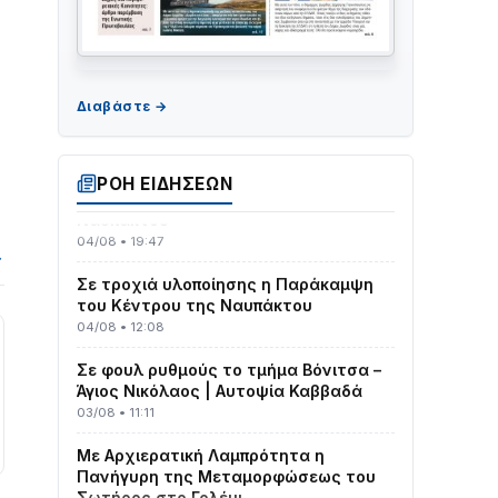
ΤΟ ΠΑΡΤΥ ΣΥΝΕΧΙΖΕΤΑΙ…
05/08 • 08:41
Στο σκοτάδι μεγάλο μέρος στο Λυγιά
ΡΟΗ ΕΙΔΗΣΕΩΝ
Ναυπάκτου
04/08 • 19:47
→
Σε τροχιά υλοποίησης η Παράκαμψη
του Κέντρου της Ναυπάκτου
04/08 • 12:08
Σε φουλ ρυθμούς το τμήμα Βόνιτσα –
Άγιος Νικόλαος | Αυτοψία Καββαδά
03/08 • 11:11
Με Αρχιερατική Λαμπρότητα η
Πανήγυρη της Μεταμορφώσεως του
Σωτήρος στο Γολέμι
03/08 • 07:45