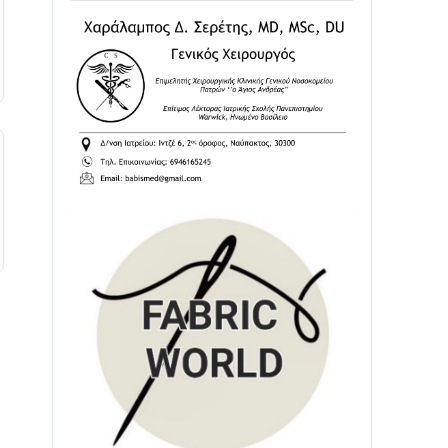
02/08 • 18:26
Διαβάστε την «Ναυπακτία» που
κυκλοφορεί
31/07 • 08:16
Δωρίδα για Όλους: «Καμία εκχώρηση
των νερών στην ΕΥΔΑΠ»
28/07 • 21:46
Διαβάστε την «Ναυπακτία» που
κυκλοφορεί
24/07 • 11:31
ΕΚΤΑΚΤΟ – ΝΑΥΠΑΚΤΙΑ: ΣΥΝΑΓΕΡΜΟΣ
ΣΤΗΝ ΠΥΡΟΣΒΕΣΤΙΚΗ ΓΙΑ ΦΩΤΙΑ ΣΤΟΝ
ΑΓΙΟ ΗΛΙΑ ΠΡΙΝ ΤΗ ΓΡΑΝΙΤΣΑ
24/07 • 11:03