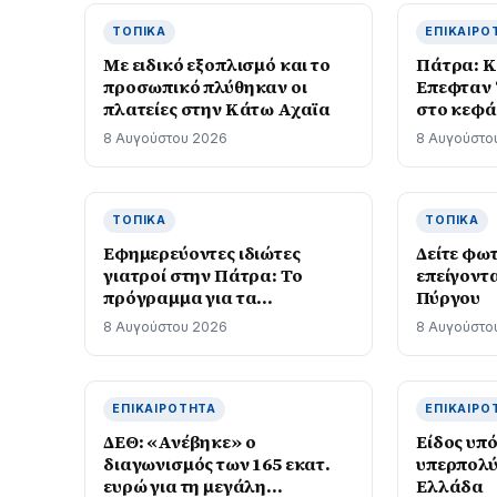
WNBA
ΤΟΠΙΚΆ
ΕΠΙΚΑΙΡΌ
Με ειδικό εξοπλισμό και το
Πάτρα: Κ
προσωπικό πλύθηκαν οι
Επεφταν 
πλατείες στην Κάτω Αχαϊα
στο κεφά
8 Αυγούστου 2026
8 Αυγούστο
ΤΟΠΙΚΆ
ΤΟΠΙΚΆ
Εφημερεύοντες ιδιώτες
Δείτε φω
γιατροί στην Πάτρα: Το
επείγοντ
πρόγραμμα για τα
Πύργου
Σαββατοκύριακα του
8 Αυγούστου 2026
8 Αυγούστο
Αυγούστου
ΕΠΙΚΑΙΡΌΤΗΤΑ
ΕΠΙΚΑΙΡΌ
ΔΕΘ: «Ανέβηκε» ο
Είδος υπ
διαγωνισμός των 165 εκατ.
υπερπολύ
ευρώ για τη μεγάλη
Ελλάδα