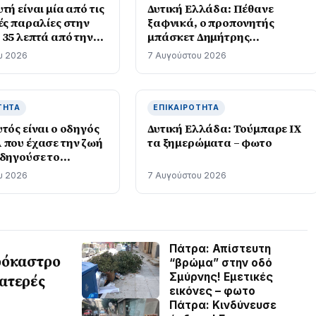
τή είναι μία από τις
Δυτική Ελλάδα: Πέθανε
ές παραλίες στην
ξαφνικά, ο προπονητής
 35 λεπτά από την
μπάσκετ Δημήτρης
Καρατσώρης
υ 2026
7 Αυγούστου 2026
ΤΗΤΑ
ΕΠΙΚΑΙΡΌΤΗΤΑ
τός είναι ο οδηγός
Δυτική Ελλάδα: Τούμπαρε ΙΧ
 που έχασε την ζωή
τα ξημερώματα – φωτο
οδηγούσε το
ο – φωτο
υ 2026
7 Αυγούστου 2026
Πάτρα: Απίστευτη
ρόκαστρο
“βρώμα” στην οδό
Σμύρνης! Εμετικές
ατερές
εικόνες – φωτο
Πάτρα: Κινδύνευσε