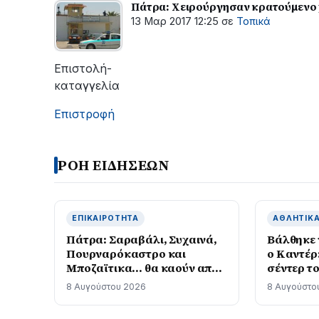
Πάτρα: Χειρούργησαν κρατούμενο χ
13 Μαρ 2017 12:25
σε
Τοπικά
Επιστολή-
καταγγελία
Επιστροφή
ΡΟΗ ΕΙΔΗΣΕΩΝ
ΕΠΙΚΑΙΡΌΤΗΤΑ
ΑΘΛΗΤΙΚ
Πάτρα: Σαραβάλι, Συχαινά,
Βάλθηκε 
Πουρναρόκαστρο και
ο Καντέρ
Μποζαϊτικα… θα καούν από
σέντερ τ
χωματερές και σκουπίδια!
πληροί τ
8 Αυγούστου 2026
8 Αυγούστο
φωτο
συμπερίλ
υποψήφιο