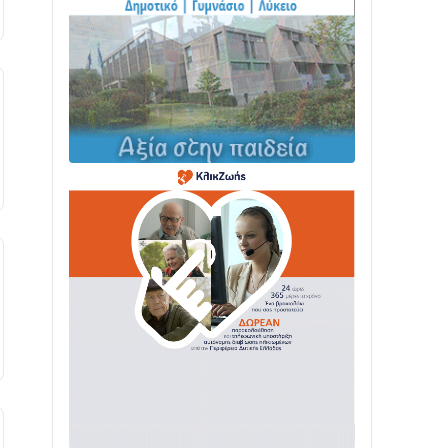
ΤΟ ΠΑΡΤΥ ΣΥΝΕΧΙΖΕΤΑΙ…
05/08 • 08:41
Στο σκοτάδι μεγάλο μέρος στο Λυγιά
Ναυπάκτου
04/08 • 19:47
Σε τροχιά υλοποίησης η Παράκαμψη
του Κέντρου της Ναυπάκτου
04/08 • 12:08
Σε φουλ ρυθμούς το τμήμα Βόνιτσα –
Άγιος Νικόλαος | Αυτοψία Καββαδά
03/08 • 11:11
Με Αρχιερατική Λαμπρότητα η
Πανήγυρη της Μεταμορφώσεως του
Σωτήρος στο Γολέμι
03/08 • 07:45
Ενισχύεται η Πολιτική Προστασία στο
Δήμο Αγρινίου με δύο νέα υδροφόρα
οχήματα