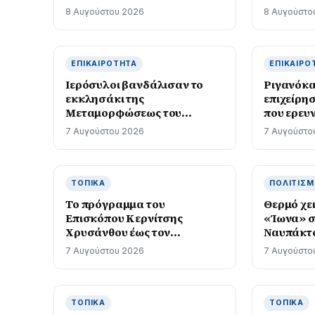
ανάπλαση
8 Αυγούστου 2026
8 Αυγούστο
ΕΠΙΚΑΙΡΌΤΗΤΑ
ΕΠΙΚΑΙΡΌ
Ιερόσυλοι βανδάλισαν το
Ριγανόκα
εκκλησάκι της
επιχείρησ
Μεταμορφώσεως του
που ερευ
Σωτήρος
7 Αυγούστου 2026
7 Αυγούστο
ΤΟΠΙΚΆ
ΠΟΛΙΤΙΣ
Το πρόγραμμα του
Θερμό χε
Επισκόπου Κερνίτσης
«Ίωνα» σ
Χρυσάνθου έως τον
Ναυπάκτο
Δεκαπενταύγουστο
7 Αυγούστου 2026
7 Αυγούστο
ΤΟΠΙΚΆ
ΤΟΠΙΚΆ