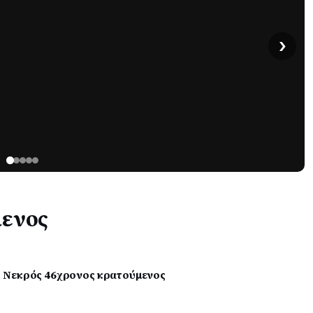
›
μενος
 Νεκρός 46χρονος κρατούμενος