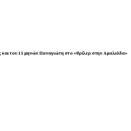
ς και του 15 μηνών Παναγιώτη στο «θρίλερ στην Αμαλιάδα»