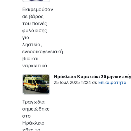
οι
εργασίες
Εκκρεμούσαν
του
σε βάρος
ΔΕΔΔΗΕ
του ποινές
για
φυλάκισης
την
για
αποκατάσταση
ληστεία,
της
ενδοοικογενειακή
βλάβης
βία και
ναρκωτικά
Ηράκλειο: Κοριτσάκι 20 μηνών πνί
25 Ιουλ 2025 12:24
σε
Επικαιρότητα
Τραγωδία
σημειώθηκε
στο
Ηράκλειο
χθες το