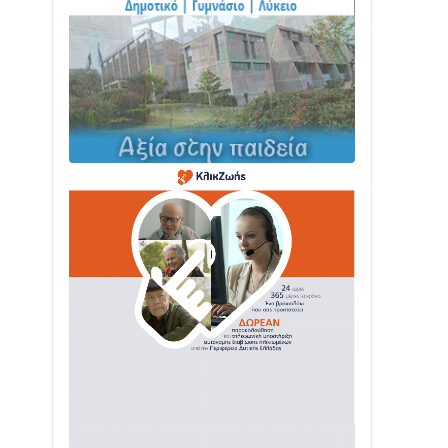
ΤΟ ΠΑΡΤΥ ΣΥΝΕΧΙΖΕΤΑΙ…
05/08 • 08:41
Στο σκοτάδι μεγάλο μέρος στο Λυγιά
Ναυπάκτου
04/08 • 19:47
Σε τροχιά υλοποίησης η Παράκαμψη
του Κέντρου της Ναυπάκτου
04/08 • 12:08
Σε φουλ ρυθμούς το τμήμα Βόνιτσα –
Άγιος Νικόλαος | Αυτοψία Καββαδά
03/08 • 11:11
Με Αρχιερατική Λαμπρότητα η
Πανήγυρη της Μεταμορφώσεως του
Σωτήρος στο Γολέμι
03/08 • 07:45
Ενισχύεται η Πολιτική Προστασία στο
Δήμο Αγρινίου με δύο νέα υδροφόρα
οχήματα