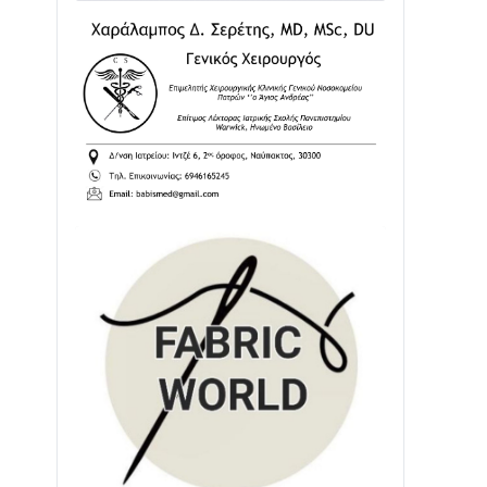
02/08 • 18:26
Διαβάστε την «Ναυπακτία» που
κυκλοφορεί
31/07 • 08:16
Δωρίδα για Όλους: «Καμία εκχώρηση
των νερών στην ΕΥΔΑΠ»
28/07 • 21:46
Διαβάστε την «Ναυπακτία» που
κυκλοφορεί
24/07 • 11:31
ΕΚΤΑΚΤΟ – ΝΑΥΠΑΚΤΙΑ: ΣΥΝΑΓΕΡΜΟΣ
ΣΤΗΝ ΠΥΡΟΣΒΕΣΤΙΚΗ ΓΙΑ ΦΩΤΙΑ ΣΤΟΝ
ΑΓΙΟ ΗΛΙΑ ΠΡΙΝ ΤΗ ΓΡΑΝΙΤΣΑ
24/07 • 11:03