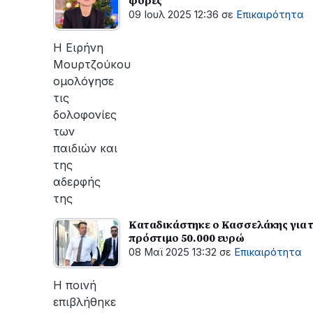
φορές
09 Ιουλ 2025 12:36
σε
Επικαιρότητα
H Ειρήνη
Μουρτζούκου
ομολόγησε
τις
δολοφονίες
των
παιδιών και
της
αδερφής
της
Καταδικάστηκε ο Κασσελάκης για τ
πρόστιμο 50.000 ευρώ
08 Μαϊ 2025 13:32
σε
Επικαιρότητα
Η ποινή
επιβλήθηκε