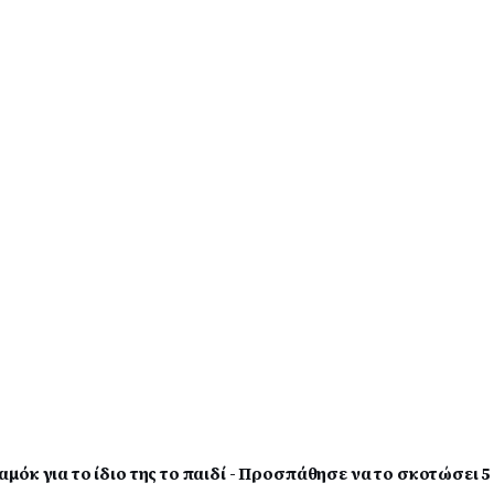
όκ για το ίδιο της το παιδί - Προσπάθησε να το σκοτώσει 5