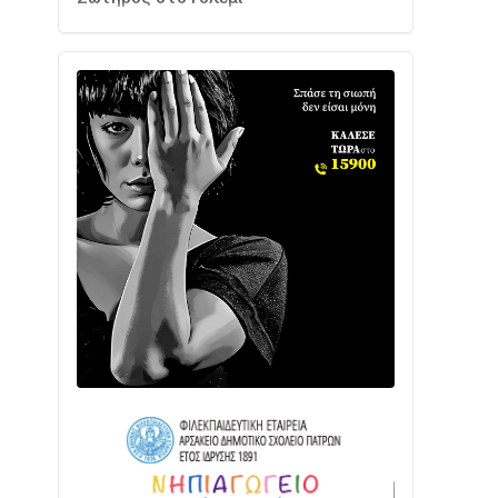
Ενισχύεται η Πολιτική Προστασία στο
Δήμο Αγρινίου με δύο νέα υδροφόρα
οχήματα
02/08 • 18:26
Διαβάστε την «Ναυπακτία» που
κυκλοφορεί
31/07 • 08:16
Δωρίδα για Όλους: «Καμία εκχώρηση
των νερών στην ΕΥΔΑΠ»
28/07 • 21:46
Διαβάστε την «Ναυπακτία» που
κυκλοφορεί
24/07 • 11:31
ΕΚΤΑΚΤΟ – ΝΑΥΠΑΚΤΙΑ: ΣΥΝΑΓΕΡΜΟΣ
ΣΤΗΝ ΠΥΡΟΣΒΕΣΤΙΚΗ ΓΙΑ ΦΩΤΙΑ ΣΤΟΝ
ΑΓΙΟ ΗΛΙΑ ΠΡΙΝ ΤΗ ΓΡΑΝΙΤΣΑ
24/07 • 11:03