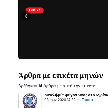
ΤΟΠΙΚΆ
‹
Στο
σκοτάδι
μεγάλο
μέρος
Χωρίς
στο
ηλεκτροδότηση
οι
Λυγιά
περιοχές
Ναυπάκτου
εδώ
και
Άρθρα με ετικέτα μηνών
περίπου
δύο
Βρέθηκαν
14
άρθρα με αυτή την ετικέτα.
ώρες
–
Συνελήφθη φυγόποινος στο Αγρίνι
Σε
08 Ιουν 2026 14:32
σε
Τοπικά
εξέλιξη