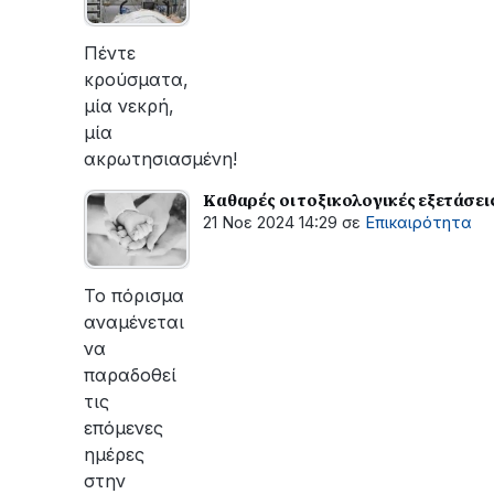
Πέντε
κρούσματα,
μία νεκρή,
μία
ακρωτησιασμένη!
Καθαρές οι τοξικολογικές εξετάσει
21 Νοε 2024 14:29
σε
Επικαιρότητα
Το πόρισμα
αναμένεται
να
παραδοθεί
τις
επόμενες
ημέρες
στην