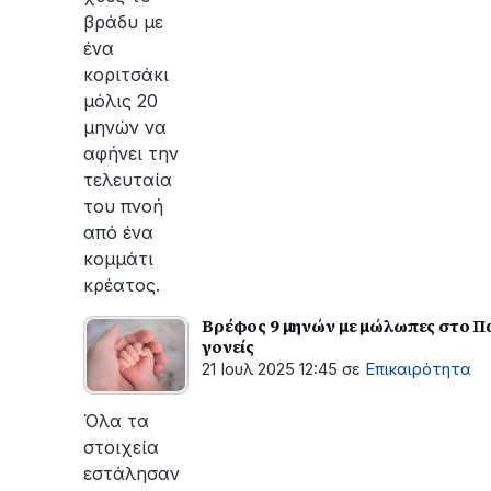
βράδυ με
ένα
κοριτσάκι
μόλις 20
μηνών να
αφήνει την
τελευταία
του πνοή
από ένα
κομμάτι
κρέατος.
Βρέφος 9 μηνών με μώλωπες στο Παί
γονείς
21 Ιουλ 2025 12:45
σε
Επικαιρότητα
Όλα τα
στοιχεία
εστάλησαν