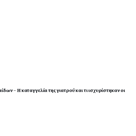
δων – Η καταγγελία της γιατρού και τι ισχυρίστηκαν οι