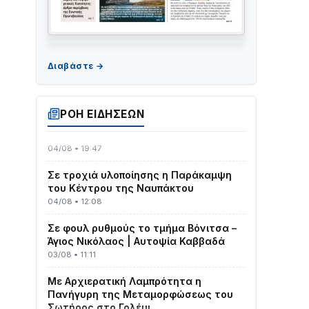
ΤΟ ΠΑΡΤΥ ΣΥΝΕΧΙΖΕΤΑΙ…
05/08 • 08:41
Στο σκοτάδι μεγάλο μέρος στο Λυγιά
ΡΟΗ ΕΙΔΗΣΕΩΝ
Ναυπάκτου
04/08 • 19:47
Σε τροχιά υλοποίησης η Παράκαμψη
του Κέντρου της Ναυπάκτου
04/08 • 12:08
Σε φουλ ρυθμούς το τμήμα Βόνιτσα –
Άγιος Νικόλαος | Αυτοψία Καββαδά
03/08 • 11:11
Με Αρχιερατική Λαμπρότητα η
Πανήγυρη της Μεταμορφώσεως του
Σωτήρος στο Γολέμι
03/08 • 07:45