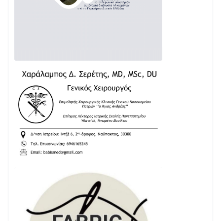
Διαβάστε την «Ναυπακτία» που κυκλοφορεί
31/07 • 08:16
Δωρίδα για Όλους: «Καμία εκχώρηση των νερών
στην ΕΥΔΑΠ»
28/07 • 21:46
Διαβάστε την «Ναυπακτία» που κυκλοφορεί
24/07 • 11:31