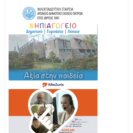
08/08 • 12:01
ΤΟ ΠΑΡΤΥ ΣΥΝΕΧΙΖΕΤΑΙ…
05/08 • 08:41
Στο σκοτάδι μεγάλο μέρος στο Λυγιά Ναυπάκτου
04/08 • 19:47
Σε τροχιά υλοποίησης η Παράκαμψη του Κέντρου
της Ναυπάκτου
04/08 • 12:08
Σε φουλ ρυθμούς το τμήμα Βόνιτσα – Άγιος Νικόλαος
| Αυτοψία Καββαδά
03/08 • 11:11
Με Αρχιερατική Λαμπρότητα η Πανήγυρη της
Μεταμορφώσεως του Σωτήρος στο Γολέμι
03/08 • 07:45
Ενισχύεται η Πολιτική Προστασία στο Δήμο Αγρινίου
με δύο νέα υδροφόρα οχήματα
02/08 • 18:26