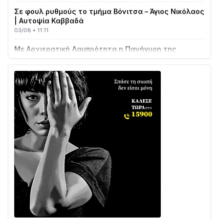
Σε φουλ ρυθμούς το τμήμα Βόνιτσα – Άγιος Νικόλαος
| Αυτοψία Καββαδά
03/08 • 11:11
Με Αρχιερατική Λαμπρότητα η Πανήγυρη της
Μεταμορφώσεως του Σωτήρος στο Γολέμι
03/08 • 07:45
Ενισχύεται η Πολιτική Προστασία στο Δήμο Αγρινίου
με δύο νέα υδροφόρα οχήματα
02/08 • 18:26
Διαβάστε την «Ναυπακτία» που κυκλοφορεί
31/07 • 08:16
Δωρίδα για Όλους: «Καμία εκχώρηση των νερών
στην ΕΥΔΑΠ»
28/07 • 21:46
Διαβάστε την «Ναυπακτία» που κυκλοφορεί
24/07 • 11:31
Γιορτή της Τράτας 2026 | Ερατεινή Δωρίδας:
Παράδοση, Χορός & Γλέντι!