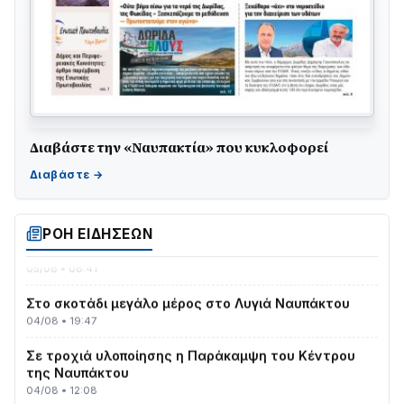
Διαβάστε την «Ναυπακτία» που κυκλοφορεί
Γιορτή της Τράτας 2026 | Ερατεινή Δωρίδας:
Παράδοση, Χορός & Γλέντι!
08/08 • 12:01
ΤΟ ΠΑΡΤΥ ΣΥΝΕΧΙΖΕΤΑΙ…
ΡΟΗ ΕΙΔΗΣΕΩΝ
05/08 • 08:41
Στο σκοτάδι μεγάλο μέρος στο Λυγιά Ναυπάκτου
04/08 • 19:47
Σε τροχιά υλοποίησης η Παράκαμψη του Κέντρου
της Ναυπάκτου
04/08 • 12:08