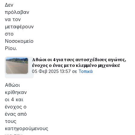
Δεν
πρόλαβαν
να τον
μεταφέρουν
στο
Νοσοκομείο
Ρίου.
Αθώοι οι 4 για τους αυτοσχέδιους αγώνες,
ένοχος ο ένας με το κλεμμένο μηχανάκι!
05 Φεβ 2025 13:57
σε
Τοπικά
Αθώοι
κρίθηκαν
οι 4 και
ένοχος ο
ένας από
τους
κατηγορούμενους