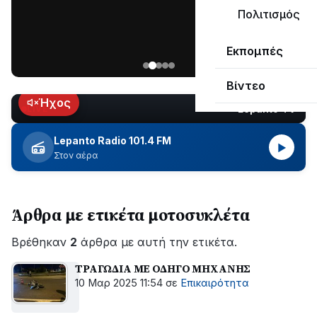
ΣΥΝΕΧΙΖΕΤΑΙ…
Πολιτισμός
Νέα
Εκπομπές
ανάρτηση
του
Βίντεο
Ανδρέα
Κωτσανά
Ήχος
Lepanto TV
LIVE
για
τα
Lepanto Radio 101.4 FM
▶
μεγάλα
Στον αέρα
έργα
του
Δήμου
Άρθρα με ετικέτα μοτοσυκλέτα
Βρέθηκαν
2
άρθρα με αυτή την ετικέτα.
ΤΡΑΓΩΔΙΑ ΜΕ ΟΔΗΓΟ ΜΗΧΑΝΗΣ
10 Μαρ 2025 11:54
σε
Επικαιρότητα