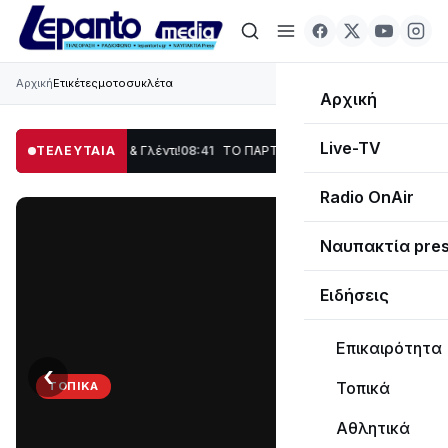
Αρχική
Ετικέτες
μοτοσυκλέτα
Αρχική
Live-TV
, Χορός & Γλέντι!
ΤΕΛΕΥΤΑΙΑ
08:41
ΤΟ ΠΑΡΤΥ ΣΥΝΕΧΙΖΕΤΑΙ…
19:47
Στο σκοτάδι μεγ
Radio OnAir
Ναυπακτία pre
Ειδήσεις
Επικαιρότητα
‹
›
Τοπικά
ΤΟΠΙΚΆ
ΤΟ
Αθλητικά
ΠΑΡΤΥ