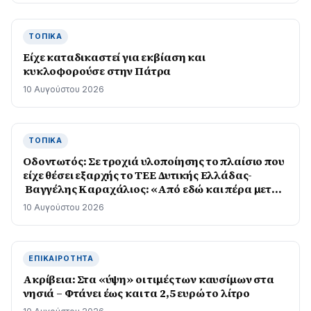
ΤΟΠΙΚΆ
Είχε καταδικαστεί για εκβίαση και
κυκλοφορούσε στην Πάτρα
10 Αυγούστου 2026
ΤΟΠΙΚΆ
Οδοντωτός: Σε τροχιά υλοποίησης το πλαίσιο που
είχε θέσει εξαρχής το ΤΕΕ Δυτικής Ελλάδας-
Βαγγέλης Καραχάλιος: «Από εδώ και πέρα μετρά
το αποτέλεσμα στο πεδίο»
10 Αυγούστου 2026
ΕΠΙΚΑΙΡΌΤΗΤΑ
Ακρίβεια: Στα «ύψη» οι τιμές των καυσίμων στα
νησιά – Φτάνει έως και τα 2,5 ευρώ το λίτρο