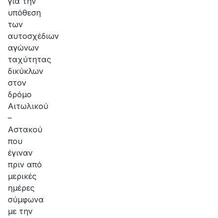
για την
υπόθεση
των
αυτοσχέδιων
αγώνων
ταχύτητας
δικύκλων
στον
δρόμο
Αιτωλικού
–
Αστακού
που
έγιναν
πριν από
μερικές
ημέρες
σύμφωνα
με την