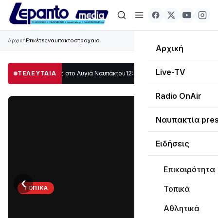
Αρχική
Ετικέτες
ναυπακτοστροχαιο
Αρχική
Live-TV
άλο μέρος στο Λυγιά Ναυπάκτου
ΤΕΛΕΥΤΑΙΑ
12:08
Σε τροχιά υλοποίησης η Παράκαμψη 
Radio OnAir
Ναυπακτία pre
Ειδήσεις
Επικαιρότητα
‹
›
Τοπικά
ΤΟΠΙΚΆ
Στο
Αθλητικά
σκοτάδι