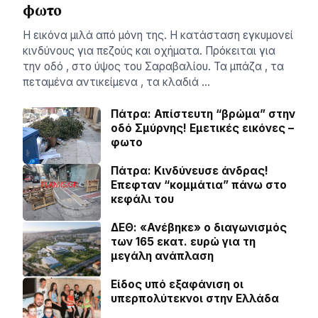
φωτο
Η εικόνα μιλά από μόνη της. Η κατάσταση εγκυμονεί
κινδύνους για πεζούς και οχήματα. Πρόκειται για
την οδό , στο ύψος του Σαραβαλίου. Τα μπάζα , τα
πεταμένα αντικείμενα , τα κλαδιά …
Πάτρα: Απίστευτη “βρώμα” στην
οδό Σμύρνης! Εμετικές εικόνες –
φωτο
Πάτρα: Κινδύνευσε άνδρας!
Επεφταν “κομμάτια” πάνω στο
κεφάλι του
ΔΕΘ: «Ανέβηκε» ο διαγωνισμός
των 165 εκατ. ευρώ για τη
μεγάλη ανάπλαση
Είδος υπό εξαφάνιση οι
υπερπολύτεκνοι στην Ελλάδα