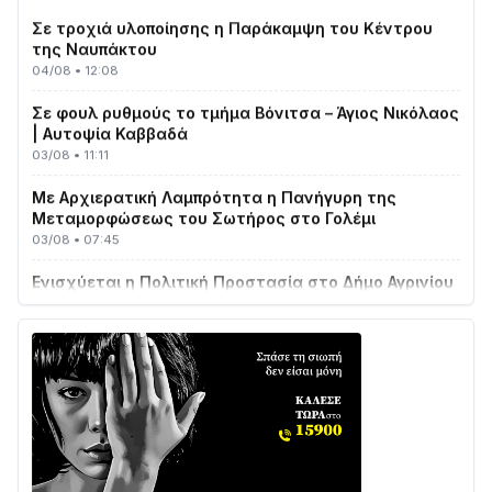
Σε τροχιά υλοποίησης η Παράκαμψη του Κέντρου
της Ναυπάκτου
04/08 • 12:08
Σε φουλ ρυθμούς το τμήμα Βόνιτσα – Άγιος Νικόλαος
| Αυτοψία Καββαδά
03/08 • 11:11
Με Αρχιερατική Λαμπρότητα η Πανήγυρη της
Μεταμορφώσεως του Σωτήρος στο Γολέμι
03/08 • 07:45
Ενισχύεται η Πολιτική Προστασία στο Δήμο Αγρινίου
με δύο νέα υδροφόρα οχήματα
02/08 • 18:26
Διαβάστε την «Ναυπακτία» που κυκλοφορεί
31/07 • 08:16
Δωρίδα για Όλους: «Καμία εκχώρηση των νερών
στην ΕΥΔΑΠ»
28/07 • 21:46
Διαβάστε την «Ναυπακτία» που κυκλοφορεί