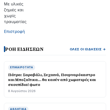
αποκατάσταση
Με υλικές
της
ζημιές και
βλάβης
χωρίς
τραυματίες
Επιστροφή
ΡΟΗ ΕΙΔΗΣΕΩΝ
ΌΛΕΣ ΟΙ ΕΙΔΉΣΕΙΣ →
ΕΠΙΚΑΙΡΌΤΗΤΑ
Πάτρα: Σαραβάλι, Συχαινά, Πουρναρόκαστρο
και Μποζαϊτικα… θα καούν από χωματερές και
σκουπίδια! φωτο
8 Αυγούστου 2026
ΑΘΛΗΤΙΚΆ