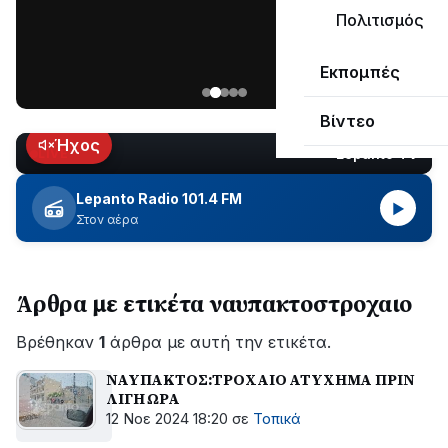
μεγάλο
Πολιτισμός
μέρος
Χωρίς
στο
Εκπομπές
ηλεκτροδότηση
Λυγιά
οι
Ναυπάκτου
Βίντεο
περιοχές
εδώ
Ήχος
Lepanto TV
LIVE
και
περίπου
Lepanto Radio 101.4 FM
▶
δύο
Στον αέρα
ώρες
–
Σε
Άρθρα με ετικέτα ναυπακτοστροχαιο
εξέλιξη
οι
Βρέθηκαν
εργασίες
1
άρθρα με αυτή την ετικέτα.
του
ΝΑΥΠΑΚΤΟΣ:ΤΡΟΧΑΙΟ ΑΤΥΧΗΜΑ ΠΡΙΝ
ΔΕΔΔΗΕ
ΛΙΓΗ ΩΡΑ
για
12 Νοε 2024 18:20
σε
Τοπικά
την