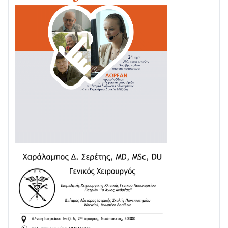
03/08 • 07:45
Ενισχύεται η Πολιτική Προστασία στο Δήμο Αγρινίου
με δύο νέα υδροφόρα οχήματα
02/08 • 18:26
Διαβάστε την «Ναυπακτία» που κυκλοφορεί
31/07 • 08:16
Δωρίδα για Όλους: «Καμία εκχώρηση των νερών
στην ΕΥΔΑΠ»
28/07 • 21:46
Διαβάστε την «Ναυπακτία» που κυκλοφορεί
24/07 • 11:31
ΕΚΤΑΚΤΟ – ΝΑΥΠΑΚΤΙΑ: ΣΥΝΑΓΕΡΜΟΣ ΣΤΗΝ
ΠΥΡΟΣΒΕΣΤΙΚΗ ΓΙΑ ΦΩΤΙΑ ΣΤΟΝ ΑΓΙΟ ΗΛΙΑ ΠΡΙΝ ΤΗ
ΓΡΑΝΙΤΣΑ
24/07 • 11:03