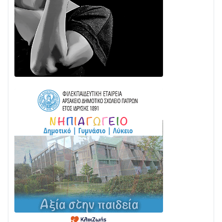
24/07 • 11:31
ΕΚΤΑΚΤΟ – ΝΑΥΠΑΚΤΙΑ: ΣΥΝΑΓΕΡΜΟΣ ΣΤΗΝ
ΠΥΡΟΣΒΕΣΤΙΚΗ ΓΙΑ ΦΩΤΙΑ ΣΤΟΝ ΑΓΙΟ ΗΛΙΑ ΠΡΙΝ ΤΗ
ΓΡΑΝΙΤΣΑ
24/07 • 11:03
ΤΟ ΠΑΡΤΥ ΣΥΝΕΧΙΖΕΤΑΙ…
05/08 • 08:41
Στο σκοτάδι μεγάλο μέρος στο Λυγιά Ναυπάκτου
04/08 • 19:47
Σε τροχιά υλοποίησης η Παράκαμψη του Κέντρου
της Ναυπάκτου
04/08 • 12:08
Σε φουλ ρυθμούς το τμήμα Βόνιτσα – Άγιος Νικόλαος
| Αυτοψία Καββαδά
03/08 • 11:11
Με Αρχιερατική Λαμπρότητα η Πανήγυρη της
Μεταμορφώσεως του Σωτήρος στο Γολέμι