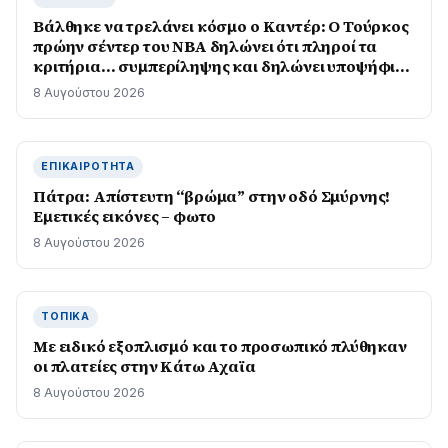
Βάλθηκε να τρελάνει κόσμο ο Καντέρ: Ο Τούρκος
πρώην σέντερ του NBA δηλώνει ότι πληροί τα
κριτήρια… συμπερίληψης και δηλώνει υποψήφιος
να παίξει στο WNBA
8 Αυγούστου 2026
ΕΠΙΚΑΙΡΌΤΗΤΑ
Πάτρα: Απίστευτη “βρώμα” στην οδό Σμύρνης!
Εμετικές εικόνες – φωτο
8 Αυγούστου 2026
ΤΟΠΙΚΆ
Με ειδικό εξοπλισμό και το προσωπικό πλύθηκαν
οι πλατείες στην Κάτω Αχαϊα
8 Αυγούστου 2026