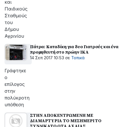
και
Παιδικούς
Σταθμούς
του
Δήμου
Αγρινίου
Πάτρα: Καταδίκη για δυο Γιατρούς και ένα
προμηθευτή στο πρώην ΙΚΑ
14 Σεπ 2017 10:53
σε
Τοπικά
Γράφτηκε
ο
επίλογος
στην
πολύκροτη
υπόθεση
ΣΤΗΝ ΑΠΟΚΕΝΤΡΩΜΕΝΗ ΜΕ
ΔΙΑΜΑΡΤΥΡΙΑ ΤΟ ΜΕΣΗΜΕΡΙ ΤΟ
ΣΥΝΔΙΚΑΤΟ ΟΤΑ ΑΧΑΙΑΣ