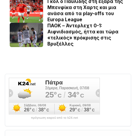
Γκολ ο Παυλίδης στη εξάρα της
Μπενφίκα στη Χαρτς και μια
ανάσα από τα play-offs του
Europa League
ΠΑΟΚ – Άντερλεχτ 0-1:
Αιφνιδιασμός, ήττα και τώρα
«τελικός» πρόκρισης στις
Βρυξέλλες
πρόγνωση καιρού από το k24.net