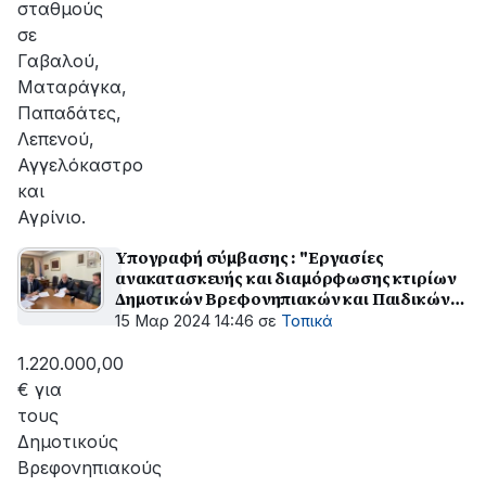
σταθμούς
σε
Γαβαλού,
Ματαράγκα,
Παπαδάτες,
Λεπενού,
Αγγελόκαστρο
και
Αγρίνιο.
Υπογραφή σύμβασης : "Εργασίες
ανακατασκευής και διαμόρφωσης κτιρίων
Δημοτικών Βρεφονηπιακών και Παιδικών
Σταθμών Δήμου Αγρινίου"
15 Μαρ 2024 14:46
σε
Τοπικά
1.220.000,00
€ για
τους
Δημοτικούς
Βρεφονηπιακούς