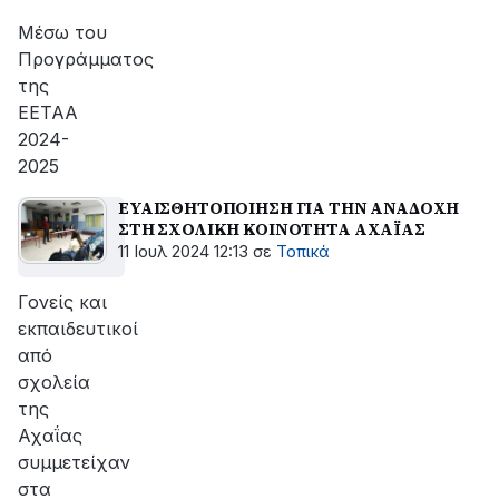
αποκατάσταση
της
Μέσω του
βλάβης
Προγράμματος
της
ΕΕΤΑΑ
2024-
2025
ΕΥΑΙΣΘΗΤΟΠΟΙΗΣΗ ΓΙΑ ΤΗΝ ΑΝΑΔΟΧΗ
ΣΤΗ ΣΧΟΛΙΚΗ ΚΟΙΝΟΤΗΤΑ ΑΧΑΪΑΣ
11 Ιουλ 2024 12:13
σε
Τοπικά
Γονείς και
εκπαιδευτικοί
από
σχολεία
της
Αχαΐας
συμμετείχαν
στα