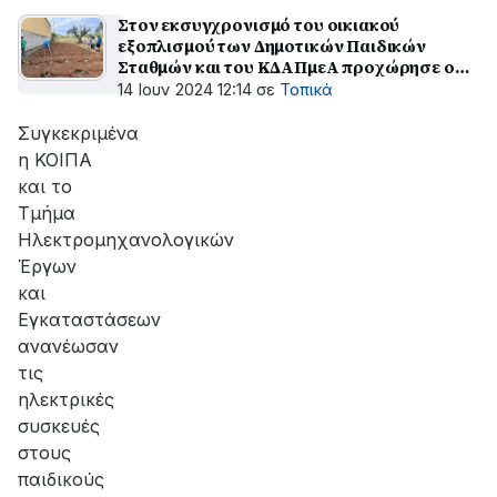
Στον εκσυγχρονισμό του οικιακού
εξοπλισμού των Δημοτικών Παιδικών
Σταθμών και του ΚΔΑΠμεΑ προχώρησε ο
Δήμος Αγρινίου
14 Ιουν 2024 12:14
σε
Τοπικά
Συγκεκριμένα
η ΚΟΙΠΑ
και το
Τμήμα
Ηλεκτρομηχανολογικών
Έργων
και
Εγκαταστάσεων
ανανέωσαν
τις
ηλεκτρικές
συσκευές
στους
παιδικούς