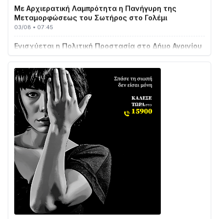
Μεταμορφώσεως του Σωτήρος στο Γολέμι
03/08 • 07:45
Ενισχύεται η Πολιτική Προστασία στο Δήμο Αγρινίου
με δύο νέα υδροφόρα οχήματα
02/08 • 18:26
Διαβάστε την «Ναυπακτία» που κυκλοφορεί
31/07 • 08:16
Δωρίδα για Όλους: «Καμία εκχώρηση των νερών
στην ΕΥΔΑΠ»
28/07 • 21:46
Διαβάστε την «Ναυπακτία» που κυκλοφορεί
24/07 • 11:31
ΕΚΤΑΚΤΟ – ΝΑΥΠΑΚΤΙΑ: ΣΥΝΑΓΕΡΜΟΣ ΣΤΗΝ
ΠΥΡΟΣΒΕΣΤΙΚΗ ΓΙΑ ΦΩΤΙΑ ΣΤΟΝ ΑΓΙΟ ΗΛΙΑ ΠΡΙΝ ΤΗ
ΓΡΑΝΙΤΣΑ
24/07 • 11:03
ΤΟ ΠΑΡΤΥ ΣΥΝΕΧΙΖΕΤΑΙ…