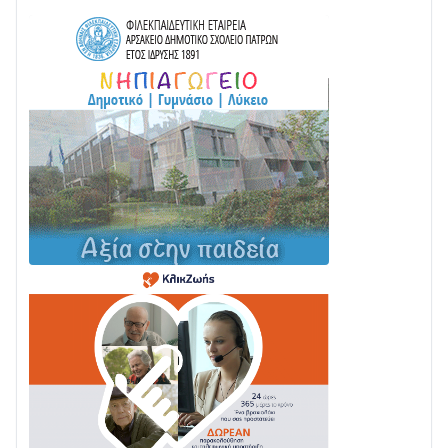
05/08 • 08:41
Στο σκοτάδι μεγάλο μέρος στο Λυγιά Ναυπάκτου
04/08 • 19:47
Σε τροχιά υλοποίησης η Παράκαμψη του Κέντρου
της Ναυπάκτου
04/08 • 12:08
Σε φουλ ρυθμούς το τμήμα Βόνιτσα – Άγιος Νικόλαος
| Αυτοψία Καββαδά
03/08 • 11:11
Με Αρχιερατική Λαμπρότητα η Πανήγυρη της
Μεταμορφώσεως του Σωτήρος στο Γολέμι
03/08 • 07:45
Ενισχύεται η Πολιτική Προστασία στο Δήμο Αγρινίου
με δύο νέα υδροφόρα οχήματα
02/08 • 18:26
Διαβάστε την «Ναυπακτία» που κυκλοφορεί
31/07 • 08:16