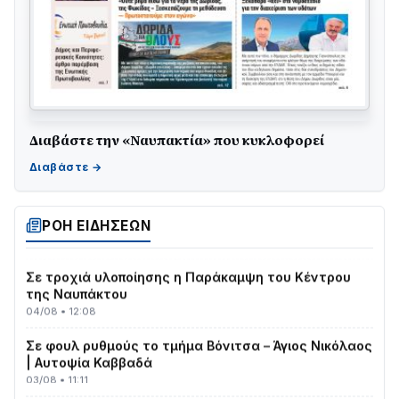
Διαβάστε την «Ναυπακτία» που κυκλοφορεί
ΤΟ ΠΑΡΤΥ ΣΥΝΕΧΙΖΕΤΑΙ…
05/08 • 08:41
Στο σκοτάδι μεγάλο μέρος στο Λυγιά Ναυπάκτου
ΡΟΗ ΕΙΔΗΣΕΩΝ
04/08 • 19:47
Σε τροχιά υλοποίησης η Παράκαμψη του Κέντρου
της Ναυπάκτου
04/08 • 12:08
Σε φουλ ρυθμούς το τμήμα Βόνιτσα – Άγιος Νικόλαος
| Αυτοψία Καββαδά
03/08 • 11:11
Με Αρχιερατική Λαμπρότητα η Πανήγυρη της