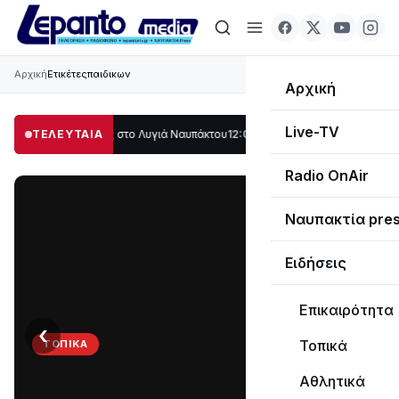
Αρχική
Ετικέτες
παιδικων
Αρχική
Live-TV
λο μέρος στο Λυγιά Ναυπάκτου
ΤΕΛΕΥΤΑΙΑ
12:08
Σε τροχιά υλοποίησης η Παράκαμψη τ
Radio OnAir
Ναυπακτία pre
Ειδήσεις
Επικαιρότητα
‹
›
Τοπικά
ΤΟΠΙΚΆ
Στο
Αθλητικά
σκοτάδι