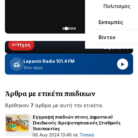
μεγάλο
Πολιτισμός
μέρος
Χωρίς
στο
Εκπομπές
ηλεκτροδότηση
Λυγιά
οι
Ναυπάκτου
Βίντεο
περιοχές
εδώ
Ήχος
Lepanto TV
LIVE
και
περίπου
Lepanto Radio 101.4 FM
▶
δύο
Στον αέρα
ώρες
–
Σε
Άρθρα με ετικέτα παιδικων
εξέλιξη
οι
Βρέθηκαν
εργασίες
7
άρθρα με αυτή την ετικέτα.
του
Εγγραφή παιδιών στους Δημοτικού
ΔΕΔΔΗΕ
Παιδικούς-Βρεφονηπιακούς Σταθμούς
για
Ναυπακτίας
την
06 Αυγ 2024 13:46
σε
Τοπικά