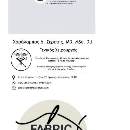
Δωρίδα για Όλους: «Καμία εκχώρηση των νερών
στην ΕΥΔΑΠ»
28/07 • 21:46
Διαβάστε την «Ναυπακτία» που κυκλοφορεί
24/07 • 11:31
ΕΚΤΑΚΤΟ – ΝΑΥΠΑΚΤΙΑ: ΣΥΝΑΓΕΡΜΟΣ ΣΤΗΝ
ΠΥΡΟΣΒΕΣΤΙΚΗ ΓΙΑ ΦΩΤΙΑ ΣΤΟΝ ΑΓΙΟ ΗΛΙΑ ΠΡΙΝ ΤΗ
ΓΡΑΝΙΤΣΑ
24/07 • 11:03