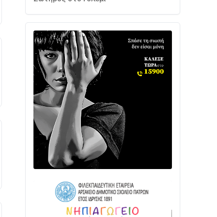
Ενισχύεται η Πολιτική Προστασία στο
Δήμο Αγρινίου με δύο νέα υδροφόρα
οχήματα
02/08 • 18:26
Διαβάστε την «Ναυπακτία» που
κυκλοφορεί
31/07 • 08:16
Δωρίδα για Όλους: «Καμία εκχώρηση
των νερών στην ΕΥΔΑΠ»
28/07 • 21:46
Διαβάστε την «Ναυπακτία» που
κυκλοφορεί
24/07 • 11:31
ΕΚΤΑΚΤΟ – ΝΑΥΠΑΚΤΙΑ: ΣΥΝΑΓΕΡΜΟΣ
ΣΤΗΝ ΠΥΡΟΣΒΕΣΤΙΚΗ ΓΙΑ ΦΩΤΙΑ ΣΤΟΝ
ΑΓΙΟ ΗΛΙΑ ΠΡΙΝ ΤΗ ΓΡΑΝΙΤΣΑ
24/07 • 11:03