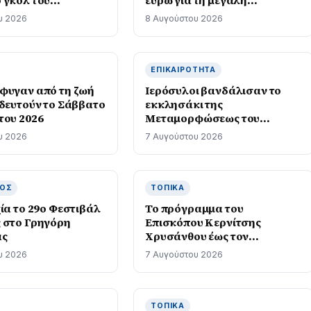
να
ανάπλαση
υ 2026
8 Αυγούστου 2026
ΕΠΙΚΑΙΡΌΤΗΤΑ
φυγαν από τη ζωή
Ιερόσυλοι βανδάλισαν το
ηδευτούν το Σάββατο
εκκλησάκι της
του 2026
Μεταμορφώσεως του
Σωτήρος
υ 2026
7 Αυγούστου 2026
ΜΌΣ
ΤΟΠΙΚΆ
ία το 29ο Φεστιβάλ
Το πρόγραμμα του
 στο Γρηγόρη
Επισκόπου Κερνίτσης
ας
Χρυσάνθου έως τον
Δεκαπενταύγουστο
υ 2026
7 Αυγούστου 2026
ΤΟΠΙΚΆ