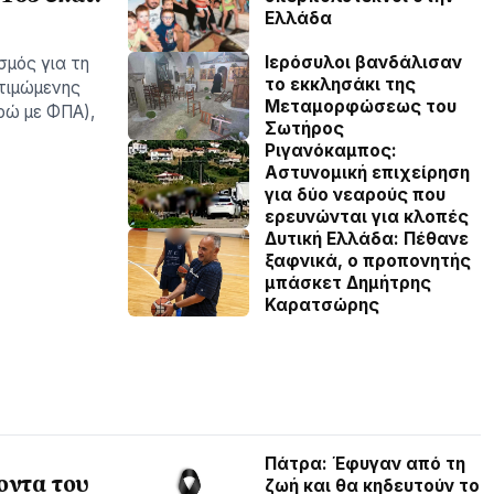
Ελλάδα
Ιερόσυλοι βανδάλισαν
σμός για τη
το εκκλησάκι της
τιμώμενης
Μεταμορφώσεως του
υρώ με ΦΠΑ),
Σωτήρος
Ριγανόκαμπος:
Αστυνομική επιχείρηση
για δύο νεαρούς που
ερευνώνται για κλοπές
Δυτική Ελλάδα: Πέθανε
ξαφνικά, ο προπονητής
μπάσκετ Δημήτρης
Καρατσώρης
Πάτρα: Έφυγαν από τη
οντα του
ζωή και θα κηδευτούν το