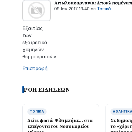
Αιτωλοακαρνανία: Αποκλεισμένα π
09 Ιαν 2017 13:40
σε
Τοπικά
Εξαιτίας
των
εξαιρετικά
χαμηλών
θερμοκρασιών
Επιστροφή
ΡΟΗ ΕΙΔΗΣΕΩΝ
ΤΟΠΙΚΆ
ΑΘΛΗΤΙΚ
Δείτε φωτό: Φίδι μπήκε… στα
Σε δημοπ
επείγοντα του Νοσοκομείου
το «χέρι 
Πύργου
περίφημο