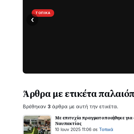
ΤΟΠΙΚΆ
‹
Στο
σκοτάδι
μεγάλο
μέρος
Χωρίς
στο
ηλεκτροδότηση
οι
Λυγιά
περιοχές
Ναυπάκτου
εδώ
και
Άρθρα με ετικέτα παλαιό
περίπου
δύο
Βρέθηκαν
3
άρθρα με αυτή την ετικέτα.
ώρες
–
Με επιτυχία πραγματοποιήθηκε για
Σε
Ναυπακτίας
εξέλιξη
10 Ιουν 2025 11:06
σε
Τοπικά