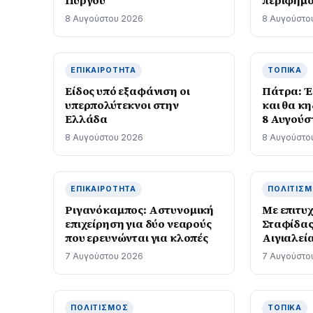
Μαραντό
8 Αυγούστου 2026
8 Αυγούστο
ΕΠΙΚΑΙΡΌΤΗΤΑ
ΤΟΠΙΚΆ
Είδος υπό εξαφάνιση οι
Πάτρα: Έ
υπερπολύτεκνοι στην
και θα κ
Ελλάδα
8 Αυγούσ
8 Αυγούστου 2026
8 Αυγούστο
ΕΠΙΚΑΙΡΌΤΗΤΑ
ΠΟΛΙΤΙΣ
Ριγανόκαμπος: Αστυνομική
Με επιτυχ
επιχείρηση για δύο νεαρούς
Σταφίδας
που ερευνώνται για κλοπές
Aιγιαλεί
7 Αυγούστου 2026
7 Αυγούστο
ΠΟΛΙΤΙΣΜΌΣ
ΤΟΠΙΚΆ