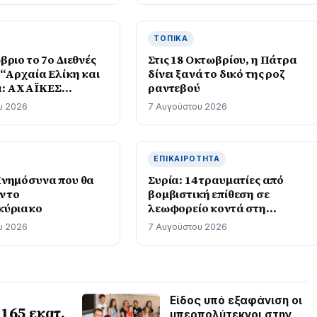
ΤΟΠΙΚΆ
ριο το 7ο Διεθνές
Στις 18 Οκτωβρίου, η Πάτρα
 “Αρχαία Ελίκη και
δίνει ξανά το δικό της ροζ
α: ΑΧΑΪΚΕΣ
ραντεβού
 – Από την Ιωνία
υ 2026
7 Αυγούστου 2026
γάλη Ελλάδα”
ΕΠΙΚΑΙΡΌΤΗΤΑ
νημόσυνα που θα
Συρία: 14 τραυματίες από
ν το
βομβιστική επίθεση σε
κύριακο
λεωφορείο κοντά στη
Δαμασκό
υ 2026
7 Αυγούστου 2026
Είδος υπό εξαφάνιση οι
165 εκατ.
υπερπολύτεκνοι στην