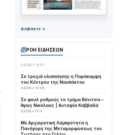
ΤΟ ΠΑΡΤΥ ΣΥΝΕΧΙΖΕΤΑΙ…
05/08 • 08:41
Στο σκοτάδι μεγάλο μέρος στο Λυγιά
ΡΟΗ ΕΙΔΗΣΕΩΝ
Ναυπάκτου
04/08 • 19:47
Σε τροχιά υλοποίησης η Παράκαμψη
του Κέντρου της Ναυπάκτου
04/08 • 12:08
→
Σε φουλ ρυθμούς το τμήμα Βόνιτσα –
Άγιος Νικόλαος | Αυτοψία Καββαδά
03/08 • 11:11
Με Αρχιερατική Λαμπρότητα η
Πανήγυρη της Μεταμορφώσεως του
Σωτήρος στο Γολέμι
03/08 • 07:45