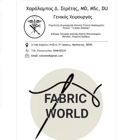
02/08 • 18:26
Διαβάστε την «Ναυπακτία» που
κυκλοφορεί
31/07 • 08:16
Δωρίδα για Όλους: «Καμία εκχώρηση
των νερών στην ΕΥΔΑΠ»
28/07 • 21:46
Διαβάστε την «Ναυπακτία» που
κυκλοφορεί
24/07 • 11:31
ΕΚΤΑΚΤΟ – ΝΑΥΠΑΚΤΙΑ: ΣΥΝΑΓΕΡΜΟΣ
ΣΤΗΝ ΠΥΡΟΣΒΕΣΤΙΚΗ ΓΙΑ ΦΩΤΙΑ ΣΤΟΝ
ΑΓΙΟ ΗΛΙΑ ΠΡΙΝ ΤΗ ΓΡΑΝΙΤΣΑ
24/07 • 11:03