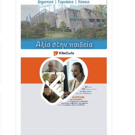
ΤΟ ΠΑΡΤΥ ΣΥΝΕΧΙΖΕΤΑΙ…
05/08 • 08:41
Στο σκοτάδι μεγάλο μέρος στο Λυγιά
Ναυπάκτου
04/08 • 19:47
Σε τροχιά υλοποίησης η Παράκαμψη
του Κέντρου της Ναυπάκτου
04/08 • 12:08
Σε φουλ ρυθμούς το τμήμα Βόνιτσα –
Άγιος Νικόλαος | Αυτοψία Καββαδά
03/08 • 11:11
Με Αρχιερατική Λαμπρότητα η
Πανήγυρη της Μεταμορφώσεως του
Σωτήρος στο Γολέμι
03/08 • 07:45
Ενισχύεται η Πολιτική Προστασία στο
Δήμο Αγρινίου με δύο νέα υδροφόρα
οχήματα