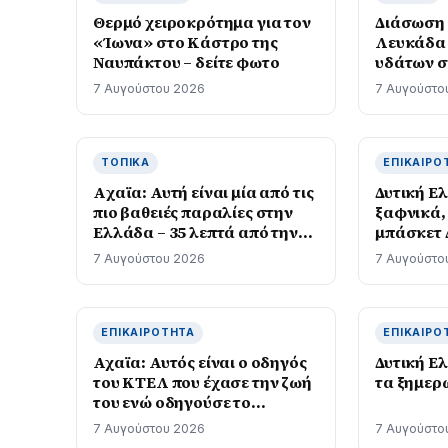
Θερμό χειροκρότημα για τον
Διάσωση
«Ίωνα» στο Κάστρο της
Λευκάδα 
Ναυπάκτου – δείτε φωτο
υδάτων σ
επιβαίνο
7 Αυγούστου 2026
7 Αυγούστο
ΤΟΠΙΚΆ
ΕΠΙΚΑΙΡΌ
Aχαϊα: Αυτή είναι μία από τις
Δυτική Ε
πιο βαθειές παραλίες στην
ξαφνικά,
Ελλάδα – 35 λεπτά από την
μπάσκετ 
Πάτρα
Καρατσώ
7 Αυγούστου 2026
7 Αυγούστο
ΕΠΙΚΑΙΡΌΤΗΤΑ
ΕΠΙΚΑΙΡΌ
Αχαϊα: Αυτός είναι ο οδηγός
Δυτική Ε
του ΚΤΕΛ που έχασε την ζωή
τα ξημερ
του ενώ οδηγούσε το
λεωφορείο – φωτο
7 Αυγούστου 2026
7 Αυγούστο