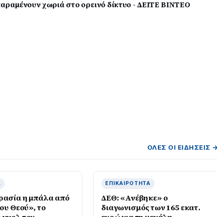
αραμένουν χωριά στο ορεινό δίκτυο - ΔΕΙΤΕ ΒΙΝΤΕΟ
ΌΛΕΣ ΟΙ ΕΙΔΉΣΕΙΣ 
Ά
ΕΠΙΚΑΙΡΌΤΗΤΑ
ρασία η μπάλα από
ΔΕΘ: «Ανέβηκε» ο
του Θεού», το
διαγωνισμός των 165 εκατ.
 γκολ του
ευρώ για τη μεγάλη