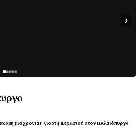
›
πυργο
 ακόμη μια χρονιά η γιορτή Κερασιού στον Παλαιόπυργο