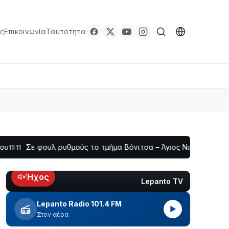
ς
Επικοινωνία
Ταυτότητα
ουλ ρυθμούς το τμήμα Βόνιτσα – Άγιος Νικόλαος | Αυτοψία Κα
Ήχος
Lepanto TV
LIVE
Lepanto Radio 101.4 FM
▶
Στον αέρα