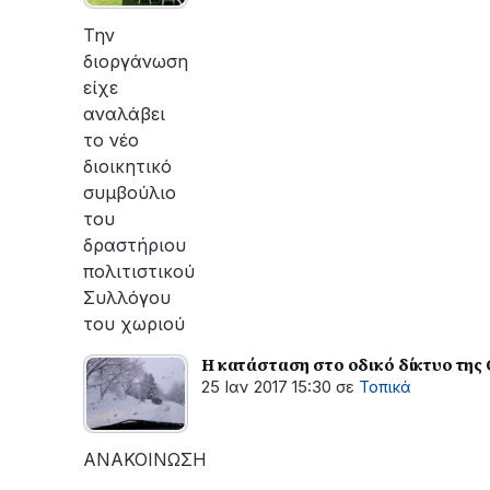
οι
εργασίες
Την
του
διοργάνωση
ΔΕΔΔΗΕ
είχε
για
αναλάβει
την
το νέο
αποκατάσταση
διοικητικό
της
συμβούλιο
βλάβης
του
δραστήριου
πολιτιστικού
Συλλόγου
του χωριού
Η κατάσταση στο οδικό δίκτυο της 
25 Ιαν 2017 15:30
σε
Τοπικά
ΑΝΑΚΟΙΝΩΣΗ