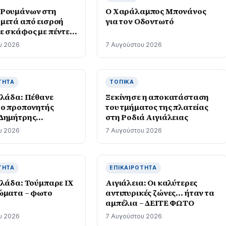
 Ρουμάνων στη
Ο Χαράλαμπος Μπονάνος
μετά από εισροή
για τον Οδοντωτό
ε σκάφος με πέντε
ντες
υ 2026
7 Αυγούστου 2026
ΤΗΤΑ
ΤΟΠΙΚΆ
λλάδα: Πέθανε
Ξεκίνησε η αποκατάσταση
 ο προπονητής
του τμήματος της πλατείας
Δημήτρης
στη Ροδιά Αιγιάλειας
ρης
υ 2026
7 Αυγούστου 2026
ΤΗΤΑ
ΕΠΙΚΑΙΡΌΤΗΤΑ
λλάδα: Τούμπαρε ΙΧ
Αιγιάλεια: Οι καλύτερες
ώματα – φωτο
αντιπυρικές ζώνες… ήταν τα
αμπέλια – ΔΕΙΤΕ ΦΩΤΟ
υ 2026
7 Αυγούστου 2026