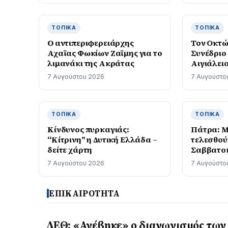
ΤΟΠΙΚΆ
ΤΟΠΙΚΆ
O αντιπεριφερειάρχης
Τον Οκτώβ
Αχαϊας Φωκίων Ζαϊμης για το
Συνέδριο
λιμανάκι της Ακράτας
Αιγιάλει
ΑΠΟΙΚΙΕΣ
7 Αυγούστου 2026
7 Αυγούστο
στην Με
ΤΟΠΙΚΆ
ΤΟΠΙΚΆ
Kίνδυνος πυρκαγιάς:
Πάτρα: Μ
“Κίτρινη” η Δυτική Ελλάδα –
τελεσθού
δείτε χάρτη
Σαββατο
7 Αυγούστου 2026
7 Αυγούστο
ΕΠΙΚΑΙΡΟΤΗΤΑ
ΔΕΘ: «Ανέβηκε» ο διαγωνισμός των 