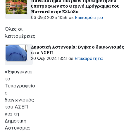
Πανεπιστήμιο Πατρών: Προκήρυξη δύο
υποτροφιών στο Θερινό Πρόγραμμα του
Harvard στην Ελλάδα
03 Φεβ 2025 11:56
σε
Επικαιρότητα
Όλες οι
λεπτομέρειες
Δημοτική Αστυνομία: Βγήκε ο διαγωνισμός
στο ΑΣΕΠ
20 Φεβ 2024 13:41
σε
Επικαιρότητα
«Έφυγε»για
το
Τυπογραφείο
ο
διαγωνισμός
του ΑΣΕΠ
για τη
Δημοτική
Αστυνομία