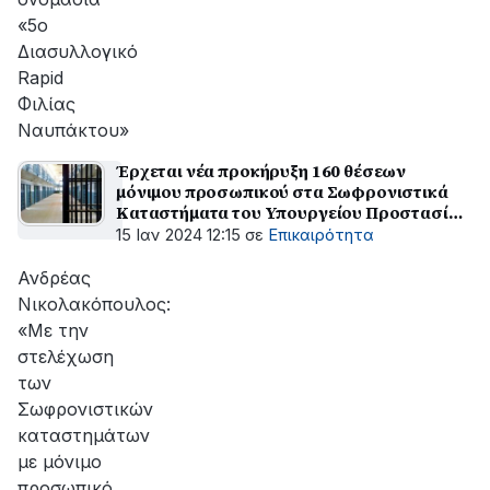
«5ο
Διασυλλογικό
Rapid
Φιλίας
Ναυπάκτου»
Έρχεται νέα προκήρυξη 160 θέσεων
μόνιμου προσωπικού στα Σωφρονιστικά
Καταστήματα του Υπουργείου Προστασίας
του Πολίτη και τις Ιατροδικαστικές
15 Ιαν 2024 12:15
σε
Επικαιρότητα
Υπηρεσίες του Υπουργείου Δικαιοσύνης
Ανδρέας
Νικολακόπουλος:
«Με την
στελέχωση
των
Σωφρονιστικών
καταστημάτων
με μόνιμο
προσωπικό,