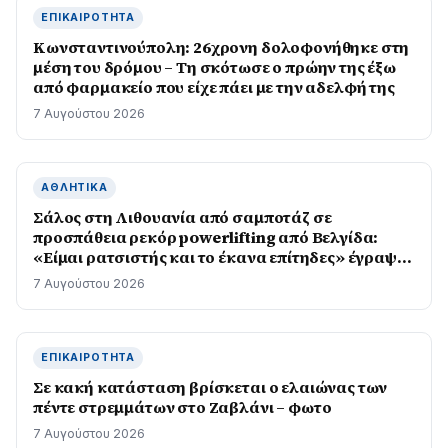
ΕΠΙΚΑΙΡΌΤΗΤΑ
Κωνσταντινούπολη: 26χρονη δολοφονήθηκε στη
μέση του δρόμου – Τη σκότωσε ο πρώην της έξω
από φαρμακείο που είχε πάει με την αδελφή της
7 Αυγούστου 2026
ΑΘΛΗΤΙΚΆ
Σάλος στη Λιθουανία από σαμποτάζ σε
προσπάθεια ρεκόρ powerlifting από Βελγίδα:
«Είμαι ρατσιστής και το έκανα επίτηδες» έγραψε
ο δράστης
7 Αυγούστου 2026
ΕΠΙΚΑΙΡΌΤΗΤΑ
Σε κακή κατάσταση βρίσκεται ο ελαιώνας των
πέντε στρεμμάτων στο Ζαβλάνι – φωτο
7 Αυγούστου 2026