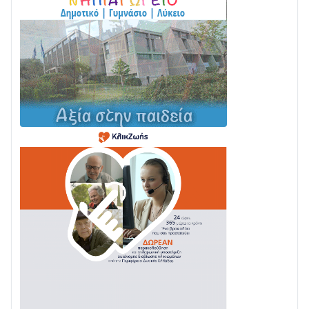
Σε τροχιά υλοποίησης η Παράκαμψη του Κέντρου
της Ναυπάκτου
04/08 • 12:08
Σε φουλ ρυθμούς το τμήμα Βόνιτσα – Άγιος Νικόλαος
| Αυτοψία Καββαδά
03/08 • 11:11
Με Αρχιερατική Λαμπρότητα η Πανήγυρη της
Μεταμορφώσεως του Σωτήρος στο Γολέμι
03/08 • 07:45
Ενισχύεται η Πολιτική Προστασία στο Δήμο Αγρινίου
με δύο νέα υδροφόρα οχήματα
02/08 • 18:26
Διαβάστε την «Ναυπακτία» που κυκλοφορεί
31/07 • 08:16
Δωρίδα για Όλους: «Καμία εκχώρηση των νερών
στην ΕΥΔΑΠ»
28/07 • 21:46