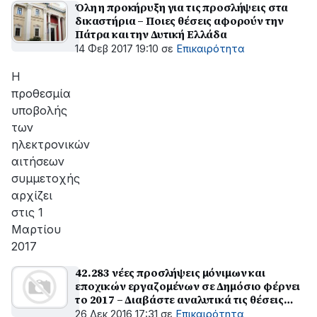
Όλη η προκήρυξη για τις προσλήψεις στα
δικαστήρια – Ποιες θέσεις αφορούν την
Πάτρα και την Δυτική Ελλάδα
14 Φεβ 2017 19:10
σε
Επικαιρότητα
Η
προθεσμία
υποβολής
των
ηλεκτρονικών
αιτήσεων
συμμετοχής
αρχίζει
στις 1
Μαρτίου
2017
42.283 νέες προσλήψεις μόνιμων και
εποχικών εργαζομένων σε Δημόσιο φέρνει
το 2017 – Διαβάστε αναλυτικά τις θέσεις
που θα προκηρυχθούν
26 Δεκ 2016 17:31
σε
Επικαιρότητα