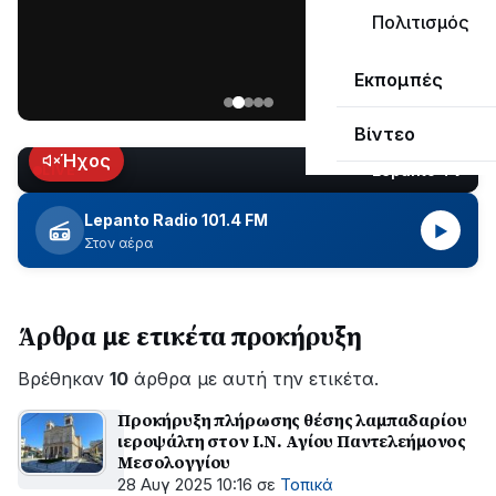
μεγάλο
Πολιτισμός
μέρος
Χωρίς
στο
Εκπομπές
ηλεκτροδότηση
Λυγιά
οι
Ναυπάκτου
Βίντεο
περιοχές
εδώ
Ήχος
Lepanto TV
LIVE
και
περίπου
Lepanto Radio 101.4 FM
▶
δύο
Στον αέρα
ώρες
–
Σε
Άρθρα με ετικέτα προκήρυξη
εξέλιξη
οι
Βρέθηκαν
εργασίες
10
άρθρα με αυτή την ετικέτα.
του
Προκήρυξη πλήρωσης θέσης λαμπαδαρίου
ΔΕΔΔΗΕ
ιεροψάλτη στον Ι.Ν. Αγίου Παντελεήμονος
για
Μεσολογγίου
την
28 Αυγ 2025 10:16
σε
Τοπικά