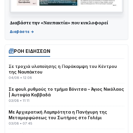
Διαβάστε την «Ναυπακτία» που κυκλοφορεί
ΤΟ ΠΑΡΤΥ ΣΥΝΕΧΙΖΕΤΑΙ…
05/08 • 08:41
Στο σκοτάδι μεγάλο μέρος στο Λυγιά Ναυπάκτου
04/08 • 19:47
ΡΟΗ ΕΙΔΗΣΕΩΝ
Σε τροχιά υλοποίησης η Παράκαμψη του Κέντρου
της Ναυπάκτου
04/08 • 12:08
Σε φουλ ρυθμούς το τμήμα Βόνιτσα – Άγιος Νικόλαος
| Αυτοψία Καββαδά
03/08 • 11:11
Με Αρχιερατική Λαμπρότητα η Πανήγυρη της
Μεταμορφώσεως του Σωτήρος στο Γολέμι
03/08 • 07:45
Ενισχύεται η Πολιτική Προστασία στο Δήμο Αγρινίου