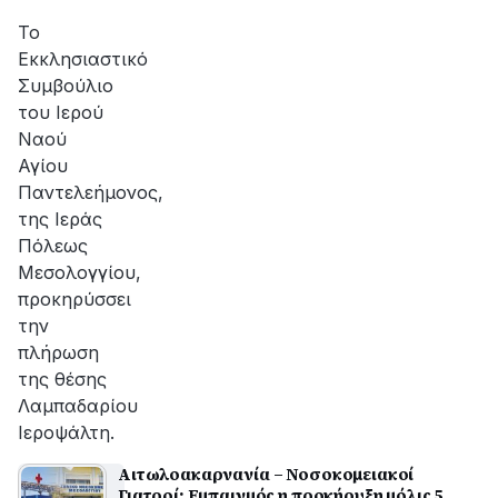
αποκατάσταση
της
Το
βλάβης
Εκκλησιαστικό
Συμβούλιο
του Ιερού
Ναού
Αγίου
Παντελεήμονος,
της Ιεράς
Πόλεως
Μεσολογγίου,
προκηρύσσει
την
πλήρωση
της θέσης
Λαμπαδαρίου
Ιεροψάλτη.
Αιτωλοακαρνανία – Νοσοκομειακοί
Γιατροί: Εμπαιγμός η προκήρυξη μόλις 5