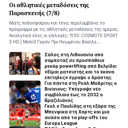
Οι αθλητικές μεταδόσεις της
Παρασκευής (7/8)
Ματς ποδοσφαίρου και τένις περιλαμβάνει το
πρόγραμμα με τις αθλητικές μεταδόσεις της ημέρας.
Αναλυτικά όλες οι επιλογές: 11:55: COSMOTE SPORT
5 HD | Moto3 Γκραν Πρι Ηνωμένου Βασιλε…
Σάλος στη Λιθουανία από
σαμποτάζ σε προσπάθεια
ρεκόρ powerlifting από Βελγίδα:
«Είμαι ρατσιστής και το έκανα
επίτηδες» έγραψε ο δράστης
Για πάντα στη Ρεάλ Μαδρίτης ο
Βινίσιους: Yπέγραψε νέο
συμβόλαιο έως το 2032 ο
Βραζιλιάνος
Γκολ ο Παυλίδης στη εξάρα της
Μπενφίκα στη Χαρτς και μια
ανάσα από τα play-offs του
Europa League