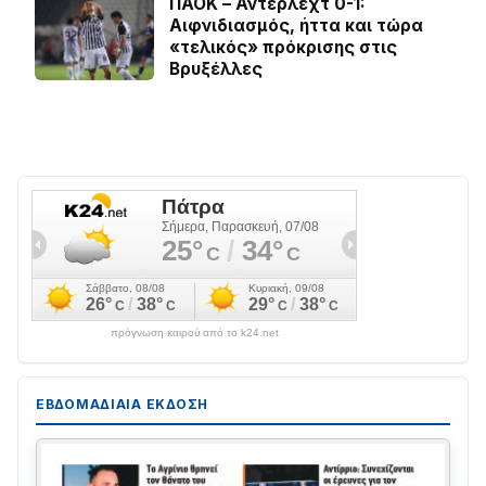
ΠΑΟΚ – Άντερλεχτ 0-1:
Αιφνιδιασμός, ήττα και τώρα
«τελικός» πρόκρισης στις
Βρυξέλλες
πρόγνωση καιρού από το k24.net