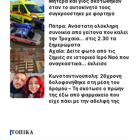
Μητέρα και γιος σκοτώθηκαν
όταν το αυτοκίνητό τους
συγκρούστηκε με φορτηγό
Πάτρα: Ανάστατη ολόκληρη
συνοικία από γείτονα που καλεί
την Τροχαία… στις 2.30 τα
ξημερώματα
Αχαϊα: Δείτε φωτό από τις
ζημιές σε ιστορικό Ιερό Ναό που
αναγκαστικά… έκλεισε
Κωνσταντινούπολη: 26χρονη
δολοφονήθηκε στη μέση του
δρόμου – Τη σκότωσε ο πρώην
της έξω από φαρμακείο που
είχε πάει με την αδελφή της
ΤΟΠΙΚΑ