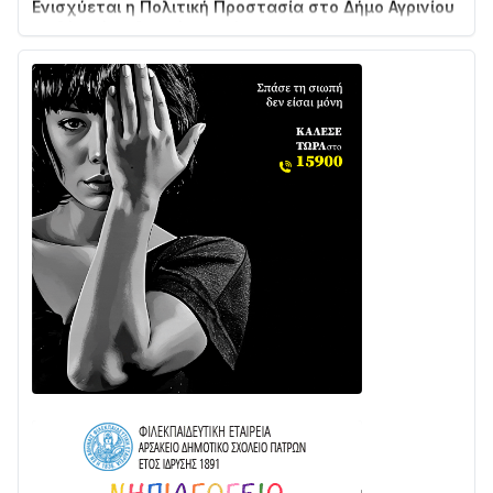
με δύο νέα υδροφόρα οχήματα
02/08 • 18:26
Διαβάστε την «Ναυπακτία» που κυκλοφορεί
31/07 • 08:16
Δωρίδα για Όλους: «Καμία εκχώρηση των νερών
στην ΕΥΔΑΠ»
28/07 • 21:46
Διαβάστε την «Ναυπακτία» που κυκλοφορεί
24/07 • 11:31
ΕΚΤΑΚΤΟ – ΝΑΥΠΑΚΤΙΑ: ΣΥΝΑΓΕΡΜΟΣ ΣΤΗΝ
ΠΥΡΟΣΒΕΣΤΙΚΗ ΓΙΑ ΦΩΤΙΑ ΣΤΟΝ ΑΓΙΟ ΗΛΙΑ ΠΡΙΝ ΤΗ
ΓΡΑΝΙΤΣΑ
24/07 • 11:03
ΤΟ ΠΑΡΤΥ ΣΥΝΕΧΙΖΕΤΑΙ…
05/08 • 08:41
Στο σκοτάδι μεγάλο μέρος στο Λυγιά Ναυπάκτου
04/08 • 19:47