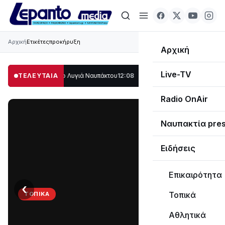
Αρχική
Ετικέτες
προκήρυξη
Αρχική
Live-TV
μέρος στο Λυγιά Ναυπάκτου
ΤΕΛΕΥΤΑΙΑ
12:08
Σε τροχιά υλοποίησης η Παράκαμψη του 
Radio OnAir
Ναυπακτία pre
Ειδήσεις
Επικαιρότητα
‹
›
Τοπικά
ΤΟΠΙΚΆ
Στο
Αθλητικά
σκοτάδι