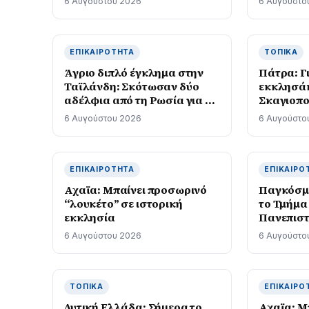
6 Αυγούστου 2026
6 Αυγούστο
προστατε
ήταν γον
κοριτσιού
ΕΠΙΚΑΙΡΌΤΗΤΑ
ΤΟΠΙΚΆ
Άγριο διπλό έγκλημα στην
Πάτρα: Γι
Ταϊλάνδη: Σκότωσαν δύο
εκκλησάκ
αδέλφια από τη Ρωσία για τη
Σκαγιοπο
μηχανή τους και μια
6 Αυγούστου 2026
6 Αυγούστο
οικογένεια για το φορτηγάκι
της
ΕΠΙΚΑΙΡΌΤΗΤΑ
ΕΠΙΚΑΙΡΌ
Αχαϊα: Μπαίνει προσωρινό
Παγκόσμι
“λουκέτο” σε ιστορική
το Τμήμα 
εκκλησία
Πανεπιστ
αιτήσεις 
6 Αυγούστου 2026
6 Αυγούστο
νέο αγγ
ΤΟΠΙΚΆ
ΕΠΙΚΑΙΡΌ
Δυτική Ελλάδα: Σήμερα το
Αχαϊα: Μ