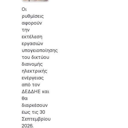
οι
εργασίες
Οι
του
ρυθμίσεις
ΔΕΔΔΗΕ
αφορούν
για
την
την
εκτέλεση
αποκατάσταση
εργασιών
της
υπογειοποίησης
βλάβης
του δικτύου
διανομής
ηλεκτρικής
ενέργειας
από τον
ΔΕΔΔΗΕ και
θα
διαρκέσουν
έως τις 30
Σεπτεμβρίου
2026.