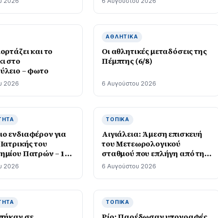
υ 2026
6 Αυγούστου 2026
ύσει τον άνδρα της,
για τις Ferrari, τις McLaren,
είς 6χρονου
τις Mercedes και τις Bugatti
, δείτε βίντεο
ΑΘΛΗΤΙΚΆ
ορτάζει και το
Οι αθλητικές μεταδόσεις της
ι στο
Πέμπτης (6/8)
ύλειο – φωτο
υ 2026
6 Αυγούστου 2026
ΤΗΤΑ
ΤΟΠΙΚΆ
ο ενδιαφέρον για
Αιγιάλεια: Άμεση επισκευή
Ιατρικής του
του Μετεωρολογικού
ημίου Πατρών – 168
σταθμού που επλήγη από την
από 23 χώρες για το
πυρκαγιά – φωτο
υ 2026
6 Αυγούστου 2026
λόφωνο πρόγραμμα
ΤΗΤΑ
ΤΟΠΙΚΆ
πήκαν σε
Ρίο: Παρέδωσαν υπογραφές