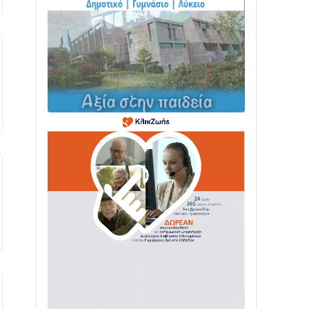
ΤΟ ΠΑΡΤΥ ΣΥΝΕΧΙΖΕΤΑΙ…
05/08 • 08:41
Στο σκοτάδι μεγάλο μέρος στο Λυγιά
Ναυπάκτου
04/08 • 19:47
Σε τροχιά υλοποίησης η Παράκαμψη
του Κέντρου της Ναυπάκτου
04/08 • 12:08
Σε φουλ ρυθμούς το τμήμα Βόνιτσα –
Άγιος Νικόλαος | Αυτοψία Καββαδά
03/08 • 11:11
Με Αρχιερατική Λαμπρότητα η
Πανήγυρη της Μεταμορφώσεως του
Σωτήρος στο Γολέμι
03/08 • 07:45
Ενισχύεται η Πολιτική Προστασία στο
Δήμο Αγρινίου με δύο νέα υδροφόρα
οχήματα