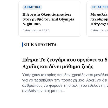
ΑΘΛΗΤΙΚΆ
ΕΠΙΚΑΙΡΌ
Η Αρχαία Ολυμπία μπαίνει
Με παλέτ
στον ρυθμό του 2nd Olympia
πεζοδρόμ
Night Run
Πάτρας! 
σοβάδων
6 Αυγούστου 2026
6 Αυγούστο
ΕΠΙΚΑΙΡΟΤΗΤΑ
Πάτρα: Το ζευγάρι που οργώνει τα 
Αχαΐας και δίνει μάθημα ζωής
Υπάρχουν ιστορίες που δεν χρειάζονται μεγάλε
για να τραβήξουν την προσοχή μας. Αρκεί να δει
ανθρώπους να φορούν τη στολή του εθελοντή, 
ανεβαίνουν στη μοτοσ…