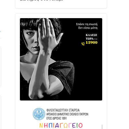
Ενισχύεται η Πολιτική Προστασία στο
Δήμο Αγρινίου με δύο νέα υδροφόρα
οχήματα
02/08 • 18:26
→
Διαβάστε την «Ναυπακτία» που
κυκλοφορεί
31/07 • 08:16
Δωρίδα για Όλους: «Καμία εκχώρηση
των νερών στην ΕΥΔΑΠ»
28/07 • 21:46
Διαβάστε την «Ναυπακτία» που
κυκλοφορεί
24/07 • 11:31
ΕΚΤΑΚΤΟ – ΝΑΥΠΑΚΤΙΑ: ΣΥΝΑΓΕΡΜΟΣ
ΣΤΗΝ ΠΥΡΟΣΒΕΣΤΙΚΗ ΓΙΑ ΦΩΤΙΑ ΣΤΟΝ
ΑΓΙΟ ΗΛΙΑ ΠΡΙΝ ΤΗ ΓΡΑΝΙΤΣΑ
24/07 • 11:03