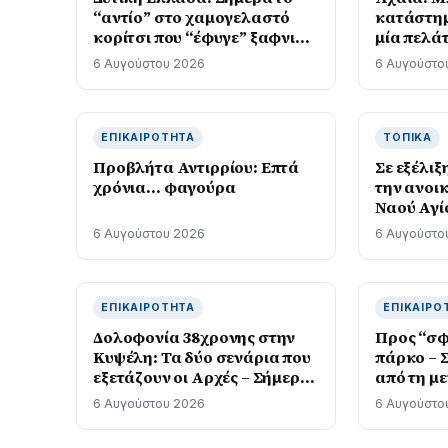
“αντίο” στο χαμογελαστό
κατάστημ
κορίτσι που “έφυγε” ξαφνικά
μία πελά
στα 31
χτύπησαν
6 Αυγούστου 2026
6 Αυγούστο
την λήστ
ΕΠΙΚΑΙΡΌΤΗΤΑ
ΤΟΠΙΚΆ
Προβλήτα Αντιρρίου: Επτά
Σε εξέλιξ
χρόνια… φαγούρα
την ανοι
Ναού Αγί
6 Αυγούστου 2026
6 Αυγούστο
ΕΠΙΚΑΙΡΌΤΗΤΑ
ΕΠΙΚΑΙΡΌ
Δολοφονία 38χρονης στην
Προς “σφ
Κυψέλη: Τα δύο σενάρια που
πάρκο – Σ
εξετάζουν οι Αρχές – Σήμερα
από τη μ
η απολογία του Αφγανού
6 Αυγούστου 2026
6 Αυγούστο