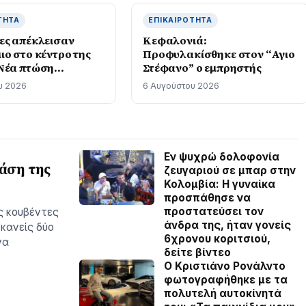
ΤΗΤΑ
ΕΠΙΚΑΙΡΌΤΗΤΑ
ες απέκλεισαν
Κεφαλονιά:
ιο στο κέντρο της
Προφυλακίσθηκε στον “Αγιο
Νέα πτώση
Στέφανο” ο εμπρηστής
 – φωτο
υ 2026
6 Αυγούστου 2026
Εν ψυχρώ δολοφονία
δάση της
ζευγαριού σε μπαρ στην
Κολομβία: Η γυναίκα
προσπάθησε να
προστατεύσει τον
ς κουβέντες
άνδρα της, ήταν γονείς
 κανείς δύο
6χρονου κοριτσιού,
να
δείτε βίντεο
Ο Κριστιάνο Ρονάλντο
φωτογραφήθηκε με τα
πολυτελή αυτοκίνητά