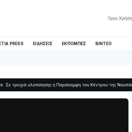
Όροι Χρήση
ΤΊΑ PRESS
ΕΙΔΉΣΕΙΣ
ΕΚΠΟΜΠΈΣ
ΒΊΝΤΕΟ
ιά υλοποίησης η Παράκαμψη του Κέντρου της Ναυπάκτου
Σ
11:11