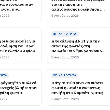
α, στοχοποίησαν
για την άρση της
τισσα, την
απαγόρευσης κολύμβησης
, την έβρισαν και
στη δυτική πλευρά του
υ 2026
6 Αυγούστου 2026
εψαν
Κάστρου
ΕΠΙΚΑΙΡΌΤΗΤΑ
η οι διαδικασίες για
Αποκάλυψη ΑΝΤ1 για την
κοδόμηση του Ιερού
αιτία της φωτιάς στη
ου Μελετίου Αιγίου
Βοιωτία: Στο “μικροσκόπιο”
και άλλα έργα της εταιρείας
υ 2026
6 Αυγούστου 2026
του Δημάρχου Στυλίδας
ΤΗΤΑ
ΕΠΙΚΑΙΡΌΤΗΤΑ
ράγιση” το αιολικό
Πάτρα: Τι θα γίνει αν πιάσει
υνεχείς βλάβες πριν
φωτιά η Ξερόλακκα όπως
εγάλη φωτιά
συνέβη στο Κομπότι Αρτας;
υ 2026
6 Αυγούστου 2026