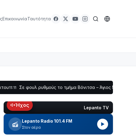
ς
Επικοινωνία
Ταυτότητα
ε φουλ ρυθμούς το τμήμα Βόνιτσα – Άγιος Νικόλαος | Αυτοψία
Ήχος
Lepanto TV
LIVE
Lepanto Radio 101.4 FM
▶
Στον αέρα