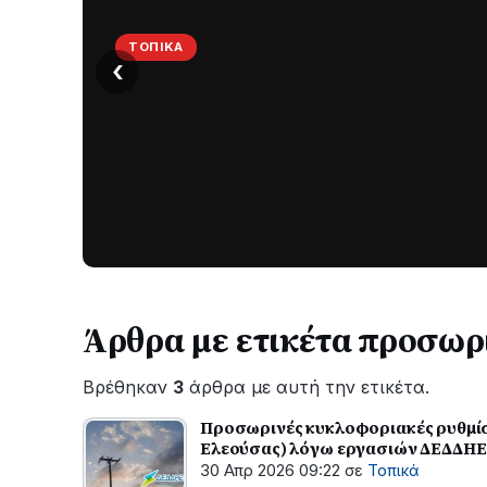
ΤΟΠΙΚΆ
‹
Στο
σκοτάδι
μεγάλο
μέρος
Χωρίς
στο
ηλεκτροδότηση
οι
Λυγιά
περιοχές
Ναυπάκτου
εδώ
και
Άρθρα με ετικέτα προσωρ
περίπου
δύο
Βρέθηκαν
3
άρθρα με αυτή την ετικέτα.
ώρες
–
Προσωρινές κυκλοφοριακές ρυθμίσε
Σε
Ελεούσας) λόγω εργασιών ΔΕΔΔΗΕ
εξέλιξη
30 Απρ 2026 09:22
σε
Τοπικά