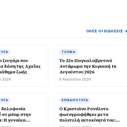
ΌΛΕΣ ΟΙ ΕΙΔΉΣΕΙΣ 
ΤΗΤΑ
ΤΟΠΙΚΆ
ο ζευγάρι που
Το 22ο Παγκαλαβρυτινό
τα δάση της Αχαΐας
Αντάμωμα την Κυριακή 16
 μάθημα ζωής
Αυγούστου 2026
υ 2026
6 Αυγούστου 2026
ΤΗΤΑ
ΕΠΙΚΑΙΡΌΤΗΤΑ
 δολοφονία
Ο Κριστιάνο Ρονάλντο
ύ σε μπαρ στην
φωτογραφήθηκε με τα
: Η γυναίκα
πολυτελή αυτοκίνητά του:
ησε να
«Τα παιχνίδια μου» έγραψε