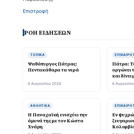
Επιστροφή
ΡΟΗ ΕΙΔΗΣΕΩΝ
ΤΟΠΙΚΆ
ΕΠΙΚΑΙΡΌ
Ψαθόπυργος Πάτρας:
Πάτρα: Τ
Πεντακάθαρα τα νερά
οργώνει 
και δίνει
6 Αυγούστου 2026
6 Αυγούστο
ΑΘΛΗΤΙΚΆ
ΕΠΙΚΑΙΡΌ
Η Παναχαϊκή ενισχύει την
Εν ψυχρώ
άμυνά της με τον Κώστα
ζευγαριο
Χνάρη
Κολομβία
προσπάθ