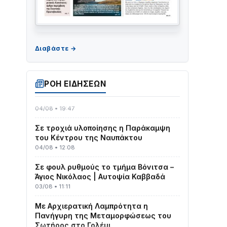
υ
ΤΟ ΠΑΡΤΥ ΣΥΝΕΧΙΖΕΤΑΙ…
05/08 • 08:41
Στο σκοτάδι μεγάλο μέρος στο Λυγιά
ΡΟΗ ΕΙΔΗΣΕΩΝ
Ναυπάκτου
04/08 • 19:47
Σε τροχιά υλοποίησης η Παράκαμψη
του Κέντρου της Ναυπάκτου
04/08 • 12:08
Σε φουλ ρυθμούς το τμήμα Βόνιτσα –
Άγιος Νικόλαος | Αυτοψία Καββαδά
03/08 • 11:11
Με Αρχιερατική Λαμπρότητα η
Πανήγυρη της Μεταμορφώσεως του
Σωτήρος στο Γολέμι
03/08 • 07:45