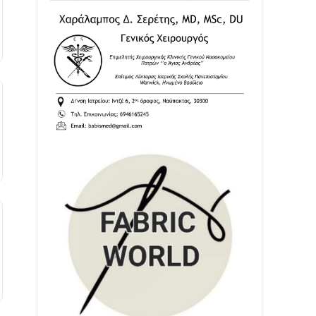
02/08 • 18:26
Διαβάστε την «Ναυπακτία» που
κυκλοφορεί
31/07 • 08:16
Δωρίδα για Όλους: «Καμία εκχώρηση
των νερών στην ΕΥΔΑΠ»
28/07 • 21:46
Διαβάστε την «Ναυπακτία» που
κυκλοφορεί
24/07 • 11:31
ΕΚΤΑΚΤΟ – ΝΑΥΠΑΚΤΙΑ: ΣΥΝΑΓΕΡΜΟΣ
ΣΤΗΝ ΠΥΡΟΣΒΕΣΤΙΚΗ ΓΙΑ ΦΩΤΙΑ ΣΤΟΝ
ΑΓΙΟ ΗΛΙΑ ΠΡΙΝ ΤΗ ΓΡΑΝΙΤΣΑ
24/07 • 11:03