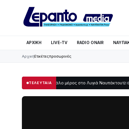
ΑΡΧΙΚΉ
LIVE-TV
RADIO ONAIR
ΝΑΥΠΑΚ
Αρχική
Ετικέτες
προσωρινές
Στο σκοτάδι μεγάλο μέρος στο Λυγιά Ναυπάκτου
Σε τροχ
ΤΕΛΕΥΤΑΙΑ
12:08