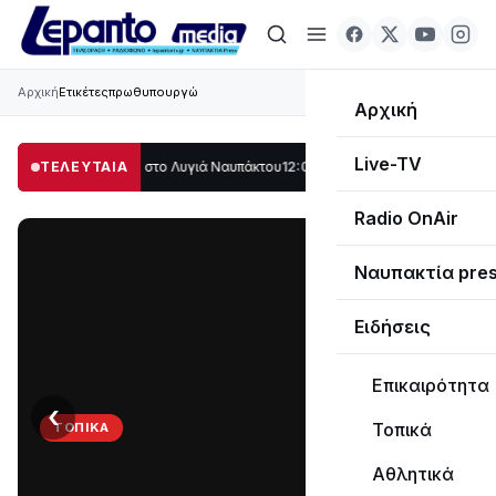
Αρχική
Ετικέτες
πρωθυπουργώ
Αρχική
Live-TV
ο μέρος στο Λυγιά Ναυπάκτου
ΤΕΛΕΥΤΑΙΑ
12:08
Σε τροχιά υλοποίησης η Παράκαμψη το
Radio OnAir
Ναυπακτία pre
Ειδήσεις
Επικαιρότητα
‹
›
Τοπικά
ΤΟΠΙΚΆ
Στο
Αθλητικά
σκοτάδι