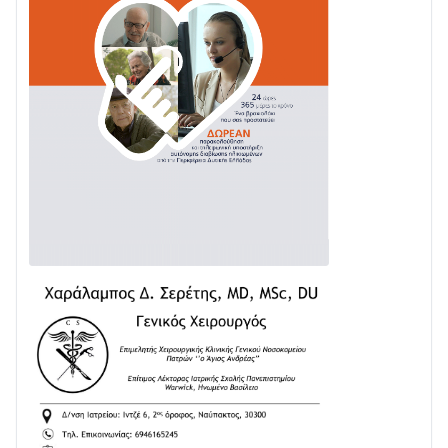
Ενισχύεται η Πολιτική Προστασία στο Δήμο Αγρινίου
με δύο νέα υδροφόρα οχήματα
02/08 • 18:26
Διαβάστε την «Ναυπακτία» που κυκλοφορεί
31/07 • 08:16
Δωρίδα για Όλους: «Καμία εκχώρηση των νερών
στην ΕΥΔΑΠ»
28/07 • 21:46
Διαβάστε την «Ναυπακτία» που κυκλοφορεί
24/07 • 11:31
ΕΚΤΑΚΤΟ – ΝΑΥΠΑΚΤΙΑ: ΣΥΝΑΓΕΡΜΟΣ ΣΤΗΝ
ΠΥΡΟΣΒΕΣΤΙΚΗ ΓΙΑ ΦΩΤΙΑ ΣΤΟΝ ΑΓΙΟ ΗΛΙΑ ΠΡΙΝ ΤΗ
ΓΡΑΝΙΤΣΑ
24/07 • 11:03