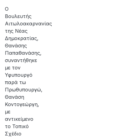
αποκατάσταση
Ανάπτυξης της Αιτωλοακαρνανίας
της
Ο
βλάβης
Βουλευτής
Αιτωλοακαρνανίας
της Νέας
Δημοκρατίας,
Θανάσης
Παπαθανάσης,
συναντήθηκε
με τον
Υφυπουργό
παρά τω
Πρωθυπουργώ,
Θανάση
Κοντογεώργη,
με
αντικείμενο
το Τοπικό
Σχέδιο