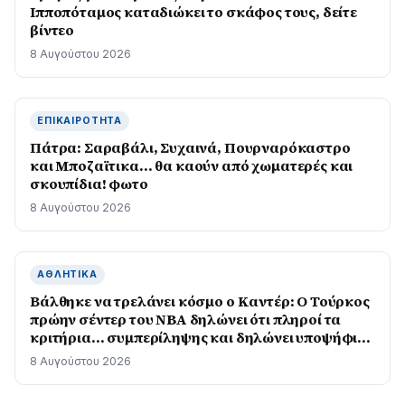
Ιπποπόταμος καταδιώκει το σκάφος τους, δείτε
βίντεο
8 Αυγούστου 2026
ΕΠΙΚΑΙΡΌΤΗΤΑ
Πάτρα: Σαραβάλι, Συχαινά, Πουρναρόκαστρο
και Μποζαϊτικα… θα καούν από χωματερές και
σκουπίδια! φωτο
8 Αυγούστου 2026
ΑΘΛΗΤΙΚΆ
Βάλθηκε να τρελάνει κόσμο ο Καντέρ: Ο Τούρκος
πρώην σέντερ του NBA δηλώνει ότι πληροί τα
κριτήρια… συμπερίληψης και δηλώνει υποψήφιος
να παίξει στο WNBA
8 Αυγούστου 2026