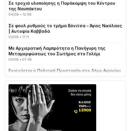
της Ναυπάκτου
04/08 • 12:08
Σε φουλ ρυθμούς το τμήμα Βόνιτσα – Άγιος Νικόλαος
| Αυτοψία Καββαδά
03/08 • 11:11
Με Αρχιερατική Λαμπρότητα η Πανήγυρη της
Μεταμορφώσεως του Σωτήρος στο Γολέμι
03/08 • 07:45
Ενισχύεται η Πολιτική Προστασία στο Δήμο Αγρινίου
με δύο νέα υδροφόρα οχήματα
02/08 • 18:26
Διαβάστε την «Ναυπακτία» που κυκλοφορεί
31/07 • 08:16
Δωρίδα για Όλους: «Καμία εκχώρηση των νερών
στην ΕΥΔΑΠ»
28/07 • 21:46
Διαβάστε την «Ναυπακτία» που κυκλοφορεί