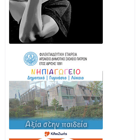
24/07 • 11:31
ΕΚΤΑΚΤΟ – ΝΑΥΠΑΚΤΙΑ: ΣΥΝΑΓΕΡΜΟΣ ΣΤΗΝ
ΠΥΡΟΣΒΕΣΤΙΚΗ ΓΙΑ ΦΩΤΙΑ ΣΤΟΝ ΑΓΙΟ ΗΛΙΑ ΠΡΙΝ ΤΗ
ΓΡΑΝΙΤΣΑ
24/07 • 11:03
ΤΟ ΠΑΡΤΥ ΣΥΝΕΧΙΖΕΤΑΙ…
05/08 • 08:41
Στο σκοτάδι μεγάλο μέρος στο Λυγιά Ναυπάκτου
04/08 • 19:47
Σε τροχιά υλοποίησης η Παράκαμψη του Κέντρου
της Ναυπάκτου
04/08 • 12:08
Σε φουλ ρυθμούς το τμήμα Βόνιτσα – Άγιος Νικόλαος
| Αυτοψία Καββαδά
03/08 • 11:11
Με Αρχιερατική Λαμπρότητα η Πανήγυρη της
Μεταμορφώσεως του Σωτήρος στο Γολέμι
03/08 • 07:45