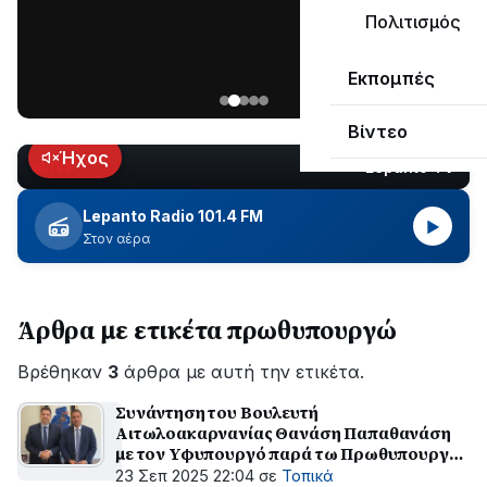
μεγάλο
Πολιτισμός
μέρος
Χωρίς
στο
Εκπομπές
ηλεκτροδότηση
Λυγιά
οι
Ναυπάκτου
Βίντεο
περιοχές
εδώ
Ήχος
Lepanto TV
LIVE
και
περίπου
Lepanto Radio 101.4 FM
▶
δύο
Στον αέρα
ώρες
–
Σε
Άρθρα με ετικέτα πρωθυπουργώ
εξέλιξη
οι
Βρέθηκαν
εργασίες
3
άρθρα με αυτή την ετικέτα.
του
Συνάντηση του Βουλευτή
ΔΕΔΔΗΕ
Αιτωλοακαρνανίας Θανάση Παπαθανάση
για
με τον Υφυπουργό παρά τω Πρωθυπουργώ
την
Θανάση Κοντογεώργη για το Τοπικό Σχέδιο
23 Σεπ 2025 22:04
σε
Τοπικά