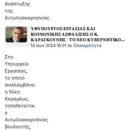
Ανάπτυξης
της
Αιτωλοακαρνανίας
ΥΦΥΠΟΥΡΓΟΣ ΕΡΓΑΣΙΑΣ ΚΑΙ
ΚΟΙΝΩΝΙΚΗΣ ΑΣΦΑΛΙΣΗΣ Ο Κ.
ΚΑΡΑΓΚΟΥΝΗΣ - ΤΟ ΝΕΟ ΚΥΒΕΡΝΗΤΙΚΟ
ΣΧΗΜΑ
14 Ιουν 2024 16:01
σε
Επικαιρότητα
Στο
Υπουργείο
Εργασίας,
το οποίο
αναλαμβάνει
η Νίκη
Κεραμέως,
τοποθετείται
ο
Αιτωλοακαρνάνας
βουλευτής,