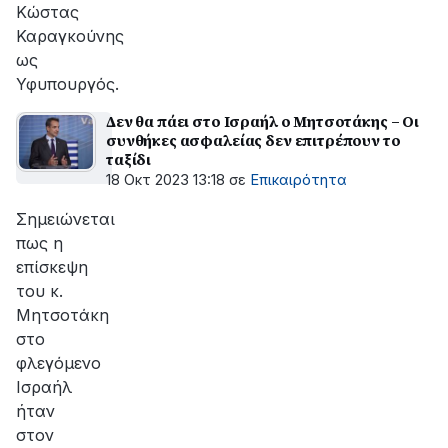
Κώστας
Καραγκούνης
ως
Υφυπουργός.
Δεν θα πάει στο Ισραήλ ο Μητσοτάκης – Οι
συνθήκες ασφαλείας δεν επιτρέπουν το
ταξίδι
18 Οκτ 2023 13:18
σε
Επικαιρότητα
Σημειώνεται
πως η
επίσκεψη
του κ.
Μητσοτάκη
στο
φλεγόμενο
Ισραήλ
ήταν
στον