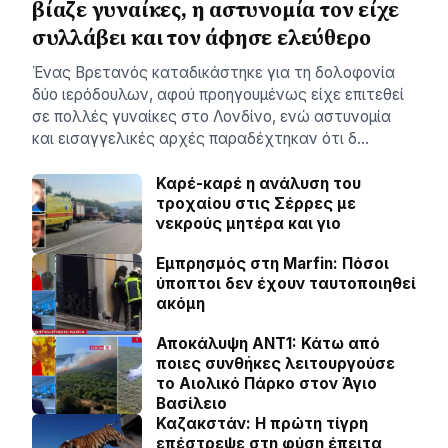
βίαζε γυναίκες, η αστυνομία τον είχε
συλλάβει και τον άφησε ελεύθερο
Ένας Βρετανός καταδικάστηκε για τη δολοφονία
δύο ιερόδουλων, αφού προηγουμένως είχε επιτεθεί
σε πολλές γυναίκες στο Λονδίνο, ενώ αστυνομία
και εισαγγελικές αρχές παραδέχτηκαν ότι δ…
Καρέ-καρέ η ανάλυση του
τροχαίου στις Σέρρες με
νεκρούς μητέρα και γιο
Εμπρησμός στη Marfin: Πόσοι
ύποπτοι δεν έχουν ταυτοποιηθεί
ακόμη
Αποκάλυψη ΑΝΤ1: Κάτω από
ποιες συνθήκες λειτουργούσε
το Αιολικό Πάρκο στον Άγιο
Βασίλειο
Καζακστάν: Η πρώτη τίγρη
επέστρεψε στη φύση έπειτα