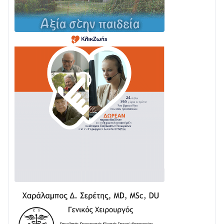
03/08 • 11:11
Με Αρχιερατική Λαμπρότητα η Πανήγυρη της
Μεταμορφώσεως του Σωτήρος στο Γολέμι
03/08 • 07:45
Ενισχύεται η Πολιτική Προστασία στο Δήμο Αγρινίου
με δύο νέα υδροφόρα οχήματα
02/08 • 18:26
Διαβάστε την «Ναυπακτία» που κυκλοφορεί
31/07 • 08:16
Δωρίδα για Όλους: «Καμία εκχώρηση των νερών
στην ΕΥΔΑΠ»
28/07 • 21:46
Διαβάστε την «Ναυπακτία» που κυκλοφορεί
24/07 • 11:31
ΕΚΤΑΚΤΟ – ΝΑΥΠΑΚΤΙΑ: ΣΥΝΑΓΕΡΜΟΣ ΣΤΗΝ
ΠΥΡΟΣΒΕΣΤΙΚΗ ΓΙΑ ΦΩΤΙΑ ΣΤΟΝ ΑΓΙΟ ΗΛΙΑ ΠΡΙΝ ΤΗ
ΓΡΑΝΙΤΣΑ