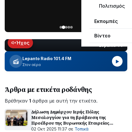
μεγάλο
Πολιτισμός
μέρος
Χωρίς
στο
Εκπομπές
ηλεκτροδότηση
Λυγιά
οι
Ναυπάκτου
Βίντεο
περιοχές
εδώ
Ήχος
Lepanto TV
LIVE
και
περίπου
Lepanto Radio 101.4 FM
▶
δύο
Στον αέρα
ώρες
–
Σε
Άρθρα με ετικέτα ροδάνθης
εξέλιξη
οι
Βρέθηκαν
εργασίες
1
άρθρα με αυτή την ετικέτα.
του
Δήλωση Δημάρχου Ιερής Πόλης
ΔΕΔΔΗΕ
Μεσολογγίου για τη βράβευση της
για
Προέδρου της Βυρωνικής Εταιρείας
την
Ροδάνθης – Ρόζας Φλώρου
02 Οκτ 2025 11:37
σε
Τοπικά