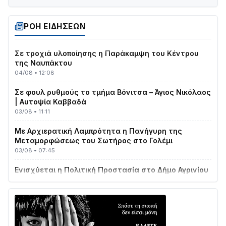
Στο σκοτάδι μεγάλο μέρος στο Λυγιά Ναυπάκτου
04/08 • 19:47
ΡΟΗ ΕΙΔΗΣΕΩΝ
Σε τροχιά υλοποίησης η Παράκαμψη του Κέντρου
της Ναυπάκτου
04/08 • 12:08
Σε φουλ ρυθμούς το τμήμα Βόνιτσα – Άγιος Νικόλαος
| Αυτοψία Καββαδά
03/08 • 11:11
Με Αρχιερατική Λαμπρότητα η Πανήγυρη της
Μεταμορφώσεως του Σωτήρος στο Γολέμι
03/08 • 07:45
Ενισχύεται η Πολιτική Προστασία στο Δήμο Αγρινίου
με δύο νέα υδροφόρα οχήματα
02/08 • 18:26
Διαβάστε την «Ναυπακτία» που κυκλοφορεί
31/07 • 08:16
Δωρίδα για Όλους: «Καμία εκχώρηση των νερών