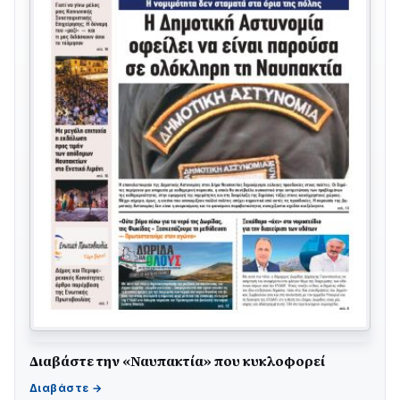
Διαβάστε την «Ναυπακτία» που κυκλοφορεί
ΤΟ ΠΑΡΤΥ ΣΥΝΕΧΙΖΕΤΑΙ…
05/08 • 08:41