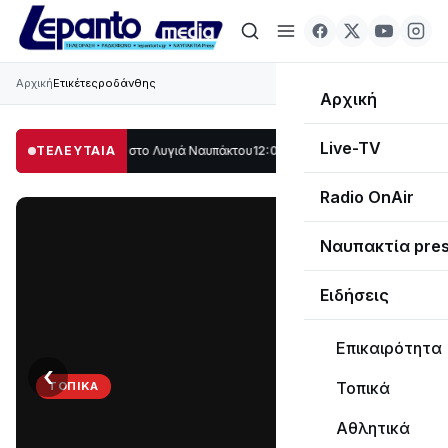
Αρχική
Ετικέτες
ροδάνθης
Αρχική
Live-TV
 μέρος στο Λυγιά Ναυπάκτου
ΤΕΛΕΥΤΑΙΑ
12:08
Σε τροχιά υλοποίησης η Παράκαμψη του
Radio OnAir
Ναυπακτία pre
Ειδήσεις
Επικαιρότητα
‹
›
Τοπικά
ΤΟΠΙΚΆ
Στο
Αθλητικά
σκοτάδι