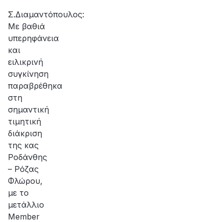
αποκατάσταση
της
Σ.Διαμαντόπουλος:
βλάβης
Με βαθιά
υπερηφάνεια
και
ειλικρινή
συγκίνηση
παραβρέθηκα
στη
σημαντική
τιμητική
διάκριση
της κας
Ροδάνθης
– Ρόζας
Φλώρου,
με το
μετάλλιο
Member