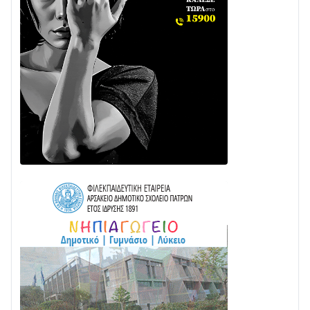
στην ΕΥΔΑΠ»
28/07 • 21:46
Διαβάστε την «Ναυπακτία» που κυκλοφορεί
24/07 • 11:31
ΕΚΤΑΚΤΟ – ΝΑΥΠΑΚΤΙΑ: ΣΥΝΑΓΕΡΜΟΣ ΣΤΗΝ
ΠΥΡΟΣΒΕΣΤΙΚΗ ΓΙΑ ΦΩΤΙΑ ΣΤΟΝ ΑΓΙΟ ΗΛΙΑ ΠΡΙΝ ΤΗ
ΓΡΑΝΙΤΣΑ
24/07 • 11:03
ΤΟ ΠΑΡΤΥ ΣΥΝΕΧΙΖΕΤΑΙ…
05/08 • 08:41
Στο σκοτάδι μεγάλο μέρος στο Λυγιά Ναυπάκτου
04/08 • 19:47
Σε τροχιά υλοποίησης η Παράκαμψη του Κέντρου
της Ναυπάκτου
04/08 • 12:08
Σε φουλ ρυθμούς το τμήμα Βόνιτσα – Άγιος Νικόλαος
| Αυτοψία Καββαδά