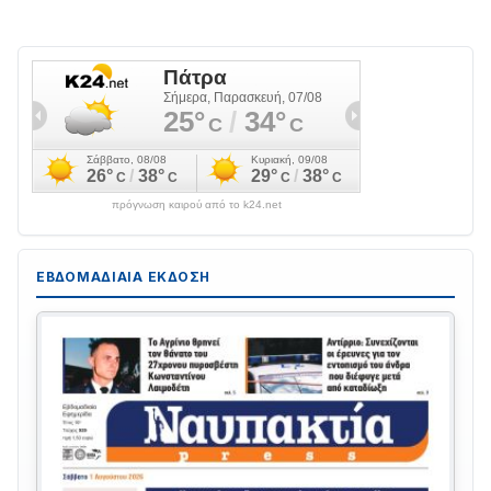
πρόγνωση καιρού από το k24.net