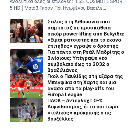
Αναλυτικά όλες οι επιλογές: 11:55: COSMOTE SPORT
5 HD | Moto3 Γκραν Πρι Ηνωμένου Βασιλε…
Σάλος στη Λιθουανία από
σαμποτάζ σε προσπάθεια
ρεκόρ powerlifting από Βελγίδα:
«Είμαι ρατσιστής και το έκανα
επίτηδες» έγραψε ο δράστης
Για πάντα στη Ρεάλ Μαδρίτης ο
Βινίσιους: Yπέγραψε νέο
συμβόλαιο έως το 2032 ο
Βραζιλιάνος
Γκολ ο Παυλίδης στη εξάρα της
Μπενφίκα στη Χαρτς και μια
ανάσα από τα play-offs του
Europa League
ΠΑΟΚ – Άντερλεχτ 0-1:
Αιφνιδιασμός, ήττα και τώρα
«τελικός» πρόκρισης στις
Βρυξέλλες