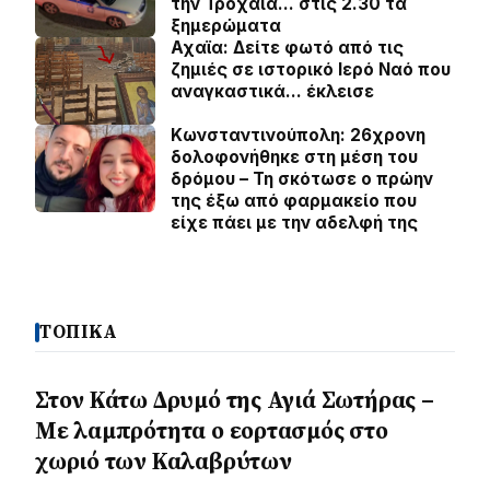
την Τροχαία… στις 2.30 τα
ξημερώματα
Αχαϊα: Δείτε φωτό από τις
ζημιές σε ιστορικό Ιερό Ναό που
αναγκαστικά… έκλεισε
Κωνσταντινούπολη: 26χρονη
δολοφονήθηκε στη μέση του
δρόμου – Τη σκότωσε ο πρώην
της έξω από φαρμακείο που
είχε πάει με την αδελφή της
ΤΟΠΙΚΑ
Στον Κάτω Δρυμό της Αγιά Σωτήρας –
Με λαμπρότητα ο εορτασμός στο
χωριό των Καλαβρύτων