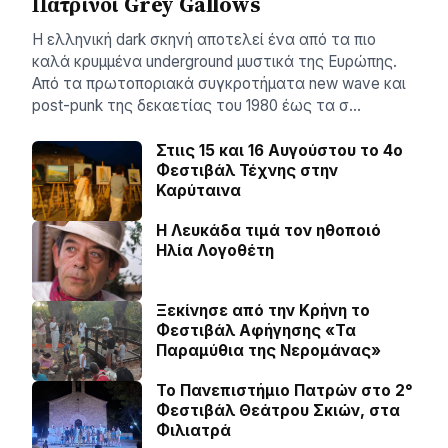
Πατρινοί Grey Gallows
Η ελληνική dark σκηνή αποτελεί ένα από τα πιο
καλά κρυμμένα underground μυστικά της Ευρώπης.
Από τα πρωτοποριακά συγκροτήματα new wave και
post-punk της δεκαετίας του 1980 έως τα σ…
Στιις 15 και 16 Αυγούστου το 4ο
Φεστιβάλ Τέχνης στην
Καρύταινα
Η Λευκάδα τιμά τον ηθοποιό
Ηλία Λογοθέτη
Ξεκίνησε από την Κρήνη το
Φεστιβάλ Αφήγησης «Τα
Παραμύθια της Νερομάνας»
Το Πανεπιστήμιο Πατρών στο 2°
Φεστιβάλ Θεάτρου Σκιών, στα
Φιλιατρά