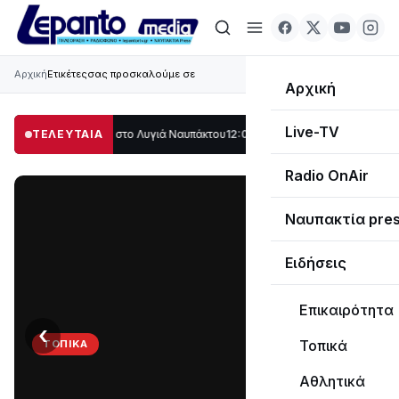
Αρχική
Ετικέτες
σας προσκαλούμε σε
Αρχική
Live-TV
ο μέρος στο Λυγιά Ναυπάκτου
ΤΕΛΕΥΤΑΙΑ
12:08
Σε τροχιά υλοποίησης η Παράκαμψη το
Radio OnAir
Ναυπακτία pre
Ειδήσεις
Επικαιρότητα
‹
›
Τοπικά
ΤΟΠΙΚΆ
Στο
Αθλητικά
σκοτάδι