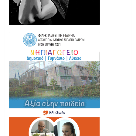
ΠΥΡΟΣΒΕΣΤΙΚΗ ΓΙΑ ΦΩΤΙΑ ΣΤΟΝ ΑΓΙΟ ΗΛΙΑ ΠΡΙΝ ΤΗ
ΓΡΑΝΙΤΣΑ
24/07 • 11:03
ΤΟ ΠΑΡΤΥ ΣΥΝΕΧΙΖΕΤΑΙ…
05/08 • 08:41
Στο σκοτάδι μεγάλο μέρος στο Λυγιά Ναυπάκτου
04/08 • 19:47
Σε τροχιά υλοποίησης η Παράκαμψη του Κέντρου
της Ναυπάκτου
04/08 • 12:08
Σε φουλ ρυθμούς το τμήμα Βόνιτσα – Άγιος Νικόλαος
| Αυτοψία Καββαδά
03/08 • 11:11
Με Αρχιερατική Λαμπρότητα η Πανήγυρη της
Μεταμορφώσεως του Σωτήρος στο Γολέμι
03/08 • 07:45
Ενισχύεται η Πολιτική Προστασία στο Δήμο Αγρινίου
με δύο νέα υδροφόρα οχήματα