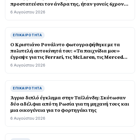
προστατεύσει τον άνδρα της, ήταν γονείς 6χρονου
κοριτσιού, δείτε βίντεο
6 Αυγούστου 2026
ΕΠΙΚΑΙΡΌΤΗΤΑ
Ο Κριστιάνο Ρονάλντο φωτογραφήθηκε με τα
πολυτελή αυτοκίνητά του: «Τα παιχνίδια μου»
έγραψε για τις Ferrari, τις McLaren, τις Mercedes
και τις Bugatti
6 Αυγούστου 2026
ΕΠΙΚΑΙΡΌΤΗΤΑ
Άγριο διπλό έγκλημα στην Ταϊλάνδη: Σκότωσαν
δύο αδέλφια από τη Ρωσία για τη μηχανή τους και
μια οικογένεια για το φορτηγάκι της
6 Αυγούστου 2026