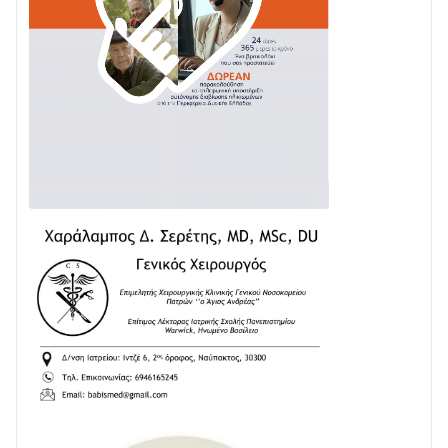
02/08 • 18:26
Διαβάστε την «Ναυπακτία» που κυκλοφορεί
31/07 • 08:16
Δωρίδα για Όλους: «Καμία εκχώρηση των νερών
στην ΕΥΔΑΠ»
28/07 • 21:46
Διαβάστε την «Ναυπακτία» που κυκλοφορεί
24/07 • 11:31
ΕΚΤΑΚΤΟ – ΝΑΥΠΑΚΤΙΑ: ΣΥΝΑΓΕΡΜΟΣ ΣΤΗΝ
ΠΥΡΟΣΒΕΣΤΙΚΗ ΓΙΑ ΦΩΤΙΑ ΣΤΟΝ ΑΓΙΟ ΗΛΙΑ ΠΡΙΝ ΤΗ
ΓΡΑΝΙΤΣΑ
24/07 • 11:03