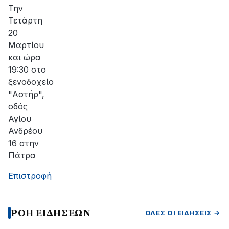
αποκατάσταση
Την
της
Τετάρτη
βλάβης
20
Μαρτίου
και ώρα
19:30 στο
ξενοδοχείο
"Αστήρ",
οδός
Αγίου
Ανδρέου
16 στην
Πάτρα
Επιστροφή
ΡΟΗ ΕΙΔΗΣΕΩΝ
ΌΛΕΣ ΟΙ ΕΙΔΉΣΕΙΣ →