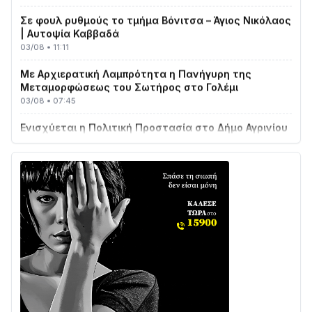
Σε φουλ ρυθμούς το τμήμα Βόνιτσα – Άγιος Νικόλαος
| Αυτοψία Καββαδά
03/08 • 11:11
Με Αρχιερατική Λαμπρότητα η Πανήγυρη της
Μεταμορφώσεως του Σωτήρος στο Γολέμι
03/08 • 07:45
Ενισχύεται η Πολιτική Προστασία στο Δήμο Αγρινίου
με δύο νέα υδροφόρα οχήματα
02/08 • 18:26
Διαβάστε την «Ναυπακτία» που κυκλοφορεί
31/07 • 08:16
Δωρίδα για Όλους: «Καμία εκχώρηση των νερών
στην ΕΥΔΑΠ»
28/07 • 21:46
Διαβάστε την «Ναυπακτία» που κυκλοφορεί
24/07 • 11:31
ΕΚΤΑΚΤΟ – ΝΑΥΠΑΚΤΙΑ: ΣΥΝΑΓΕΡΜΟΣ ΣΤΗΝ