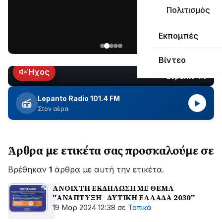
μεγάλο
Πολιτισμός
μέρος
Χωρίς
στο
Εκπομπές
ηλεκτροδότηση
Λυγιά
οι
Ναυπάκτου
Βίντεο
περιοχές
εδώ
Ήχος
Lepanto TV
LIVE
και
περίπου
Lepanto Radio 101.4 FM
▶
δύο
Στον αέρα
ώρες
–
Σε
Άρθρα με ετικέτα σας προσκαλούμε σε
εξέλιξη
οι
Βρέθηκαν
εργασίες
1
άρθρα με αυτή την ετικέτα.
του
ΑΝΟΙΧΤΗ ΕΚΔΗΛΩΣΗ ΜΕ ΘΕΜΑ
ΔΕΔΔΗΕ
''ΑΝΑΠΤΥΞΗ - ΔΥΤΙΚΗ ΕΛΛΑΔΑ 2030''
για
19 Μαρ 2024 12:38
σε
Τοπικά
την