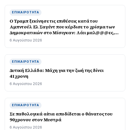
ΕΠΙΚΑΙΡΌΤΗΤΑ
O Τραμπ ξεκίνησε τις επιθέσεις κατά του
Αμπντούλ Ελ Σαγέντ που κέρδισε το χρίσμα των
Δημοκρατικών στο Μίσιγκαν: Λέει μαλ@@@ες,
μισεί τους Εβραίους
6 Αυγούστου 2026
ΕΠΙΚΑΙΡΌΤΗΤΑ
Δυτική Ελλάδα: Μάχη για την ζωή της δίνει
41χρονη
6 Αυγούστου 2026
ΕΠΙΚΑΙΡΌΤΗΤΑ
Σε παθολογικά αίτια αποδίδεται ο θάνατος του
90χρονου στον Μυστρά
6 Αυγούστου 2026