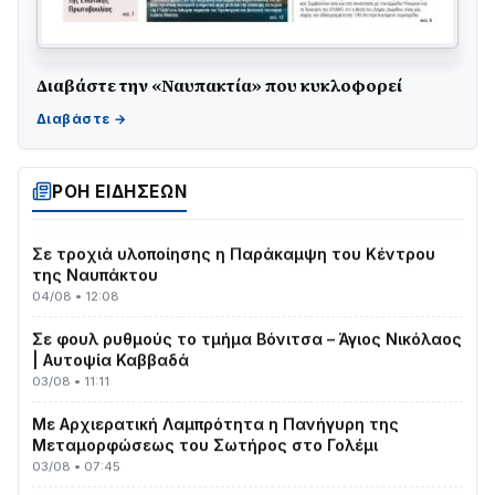
Διαβάστε την «Ναυπακτία» που κυκλοφορεί
ΤΟ ΠΑΡΤΥ ΣΥΝΕΧΙΖΕΤΑΙ…
05/08 • 08:41
Στο σκοτάδι μεγάλο μέρος στο Λυγιά Ναυπάκτου
04/08 • 19:47
ΡΟΗ ΕΙΔΗΣΕΩΝ
Σε τροχιά υλοποίησης η Παράκαμψη του Κέντρου
της Ναυπάκτου
04/08 • 12:08
Σε φουλ ρυθμούς το τμήμα Βόνιτσα – Άγιος Νικόλαος
| Αυτοψία Καββαδά
03/08 • 11:11
Με Αρχιερατική Λαμπρότητα η Πανήγυρη της
Μεταμορφώσεως του Σωτήρος στο Γολέμι
03/08 • 07:45
Ενισχύεται η Πολιτική Προστασία στο Δήμο Αγρινίου