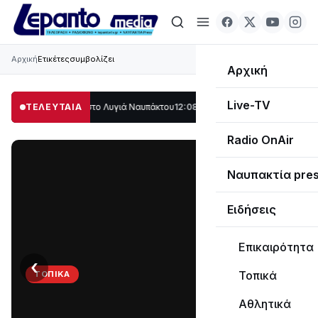
Αρχική
Ετικέτες
συμβολίζει
Αρχική
Live-TV
μέρος στο Λυγιά Ναυπάκτου
ΤΕΛΕΥΤΑΙΑ
12:08
Σε τροχιά υλοποίησης η Παράκαμψη του 
Radio OnAir
Ναυπακτία pre
Ειδήσεις
Επικαιρότητα
‹
›
Τοπικά
ΤΟΠΙΚΆ
Στο
Αθλητικά
σκοτάδι