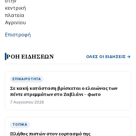
στην
κεντρική
πλατεία
Αγρινίου
Επιστροφή
ΡΟΗ ΕΙΔΗΣΕΩΝ
ΌΛΕΣ ΟΙ ΕΙΔΉΣΕΙΣ →
ΕΠΙΚΑΙΡΌΤΗΤΑ
Σε κακή κατάσταση βρίσκεται ο ελαιώνας των
πέντε στρεμμάτων στο Ζαβλάνι – φωτο
7 Αυγούστου 2026
ΤΟΠΙΚΆ
Πλήθος πιστών στον εορτασμό της