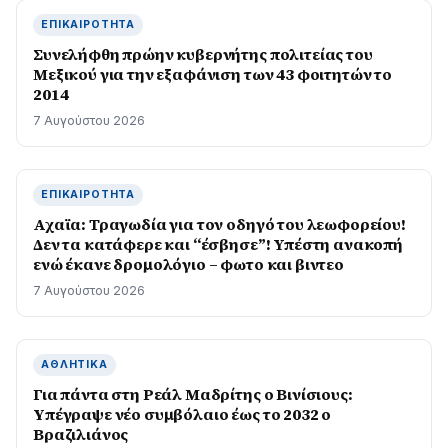
ΕΠΙΚΑΙΡΌΤΗΤΑ
Συνελήφθη πρώην κυβερνήτης πολιτείας του
Μεξικού για την εξαφάνιση των 43 φοιτητών το
2014
7 Αυγούστου 2026
ΕΠΙΚΑΙΡΌΤΗΤΑ
Αχαϊα: Τραγωδία για τον οδηγό του λεωφορείου!
Δεν τα κατάφερε και “έσβησε”! Υπέστη ανακοπή
ενώ έκανε δρομολόγιο – φωτο και βιντεο
7 Αυγούστου 2026
ΑΘΛΗΤΙΚΆ
Για πάντα στη Ρεάλ Μαδρίτης ο Βινίσιους:
Yπέγραψε νέο συμβόλαιο έως το 2032 ο
Βραζιλιάνος