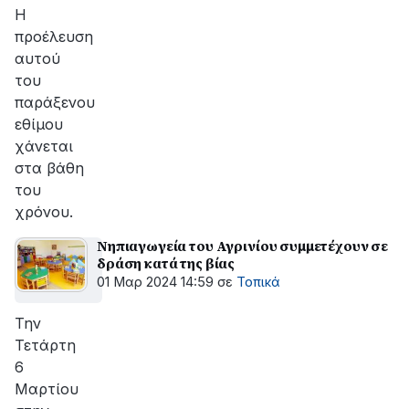
αποκατάσταση
Η
της
προέλευση
βλάβης
αυτού
του
παράξενου
εθίμου
χάνεται
στα βάθη
του
χρόνου.
Νηπιαγωγεία του Αγρινίου συμμετέχουν σε
δράση κατά της βίας
01 Μαρ 2024 14:59
σε
Τοπικά
Την
Τετάρτη
6
Μαρτίου