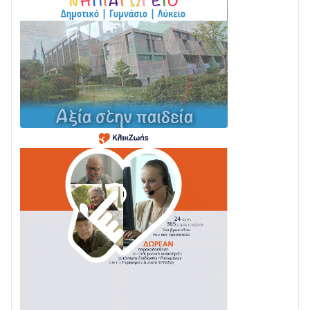
Σε τροχιά υλοποίησης η Παράκαμψη του Κέντρου
της Ναυπάκτου
04/08 • 12:08
Σε φουλ ρυθμούς το τμήμα Βόνιτσα – Άγιος Νικόλαος
| Αυτοψία Καββαδά
03/08 • 11:11
Με Αρχιερατική Λαμπρότητα η Πανήγυρη της
Μεταμορφώσεως του Σωτήρος στο Γολέμι
03/08 • 07:45
Ενισχύεται η Πολιτική Προστασία στο Δήμο Αγρινίου
με δύο νέα υδροφόρα οχήματα
02/08 • 18:26
Διαβάστε την «Ναυπακτία» που κυκλοφορεί
31/07 • 08:16
Δωρίδα για Όλους: «Καμία εκχώρηση των νερών
στην ΕΥΔΑΠ»
28/07 • 21:46