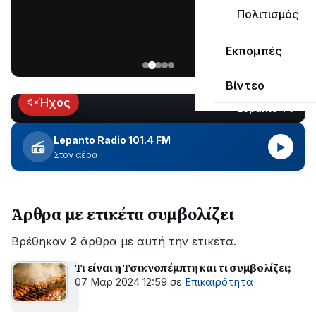
μεγάλο
Πολιτισμός
μέρος
Χωρίς
στο
Εκπομπές
ηλεκτροδότηση
Λυγιά
οι
Ναυπάκτου
Βίντεο
περιοχές
εδώ
Ήχος
Lepanto TV
LIVE
και
περίπου
Lepanto Radio 101.4 FM
▶
δύο
Στον αέρα
ώρες
–
Σε
Άρθρα με ετικέτα συμβολίζει
εξέλιξη
οι
Βρέθηκαν
εργασίες
2
άρθρα με αυτή την ετικέτα.
του
Τι είναι η Τσικνοπέμπτη και τι συμβολίζει;
ΔΕΔΔΗΕ
07 Μαρ 2024 12:59
σε
Επικαιρότητα
για
την