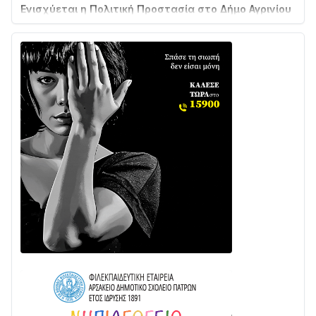
με δύο νέα υδροφόρα οχήματα
02/08 • 18:26
Διαβάστε την «Ναυπακτία» που κυκλοφορεί
31/07 • 08:16
Δωρίδα για Όλους: «Καμία εκχώρηση των νερών
στην ΕΥΔΑΠ»
28/07 • 21:46
Διαβάστε την «Ναυπακτία» που κυκλοφορεί
24/07 • 11:31
ΕΚΤΑΚΤΟ – ΝΑΥΠΑΚΤΙΑ: ΣΥΝΑΓΕΡΜΟΣ ΣΤΗΝ
ΠΥΡΟΣΒΕΣΤΙΚΗ ΓΙΑ ΦΩΤΙΑ ΣΤΟΝ ΑΓΙΟ ΗΛΙΑ ΠΡΙΝ ΤΗ
ΓΡΑΝΙΤΣΑ
24/07 • 11:03
ΤΟ ΠΑΡΤΥ ΣΥΝΕΧΙΖΕΤΑΙ…
05/08 • 08:41
Στο σκοτάδι μεγάλο μέρος στο Λυγιά Ναυπάκτου
04/08 • 19:47