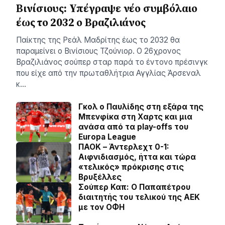
Βινίσιους: Yπέγραψε νέο συμβόλαιο
έως το 2032 ο Βραζιλιάνος
Παίκτης της Ρεάλ Μαδρίτης έως το 2032 θα
παραμείνει ο Βινίσιους Τζούνιορ. Ο 26χρονος
Βραζιλιάνος σούπερ σταρ παρά το έντονο πρέσινγκ
που είχε από την πρωταθλήτρια Αγγλίας Άρσεναλ
κ…
Γκολ ο Παυλίδης στη εξάρα της
Μπενφίκα στη Χαρτς και μια
ανάσα από τα play-offs του
Europa League
ΠΑΟΚ – Άντερλεχτ 0-1:
Αιφνιδιασμός, ήττα και τώρα
«τελικός» πρόκρισης στις
Βρυξέλλες
Σούπερ Καπ: Ο Παπαπέτρου
διαιτητής του τελικού της ΑΕΚ
με τον ΟΦΗ