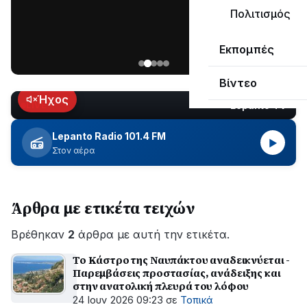
μεγάλο
Πολιτισμός
μέρος
Χωρίς
στο
Εκπομπές
ηλεκτροδότηση
Λυγιά
οι
Ναυπάκτου
Βίντεο
περιοχές
εδώ
Ήχος
Lepanto TV
LIVE
και
περίπου
Lepanto Radio 101.4 FM
▶
δύο
Στον αέρα
ώρες
–
Σε
Άρθρα με ετικέτα τειχών
εξέλιξη
οι
Βρέθηκαν
εργασίες
2
άρθρα με αυτή την ετικέτα.
του
Το Κάστρο της Ναυπάκτου αναδεικνύεται -
ΔΕΔΔΗΕ
Παρεμβάσεις προστασίας, ανάδειξης και
για
στην ανατολική πλευρά του λόφου
την
24 Ιουν 2026 09:23
σε
Τοπικά