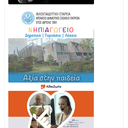
ΤΟ ΠΑΡΤΥ ΣΥΝΕΧΙΖΕΤΑΙ…
05/08 • 08:41
Στο σκοτάδι μεγάλο μέρος στο Λυγιά Ναυπάκτου
04/08 • 19:47
Σε τροχιά υλοποίησης η Παράκαμψη του Κέντρου
της Ναυπάκτου
04/08 • 12:08
Σε φουλ ρυθμούς το τμήμα Βόνιτσα – Άγιος Νικόλαος
| Αυτοψία Καββαδά
03/08 • 11:11
Με Αρχιερατική Λαμπρότητα η Πανήγυρη της
Μεταμορφώσεως του Σωτήρος στο Γολέμι
03/08 • 07:45
Ενισχύεται η Πολιτική Προστασία στο Δήμο Αγρινίου
με δύο νέα υδροφόρα οχήματα
02/08 • 18:26
Διαβάστε την «Ναυπακτία» που κυκλοφορεί