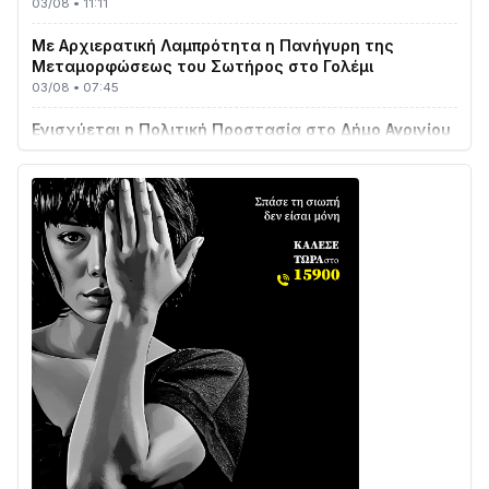
Με Αρχιερατική Λαμπρότητα η Πανήγυρη της
Μεταμορφώσεως του Σωτήρος στο Γολέμι
03/08 • 07:45
Ενισχύεται η Πολιτική Προστασία στο Δήμο Αγρινίου
με δύο νέα υδροφόρα οχήματα
02/08 • 18:26
Διαβάστε την «Ναυπακτία» που κυκλοφορεί
31/07 • 08:16
Δωρίδα για Όλους: «Καμία εκχώρηση των νερών
στην ΕΥΔΑΠ»
28/07 • 21:46
Διαβάστε την «Ναυπακτία» που κυκλοφορεί
24/07 • 11:31
ΕΚΤΑΚΤΟ – ΝΑΥΠΑΚΤΙΑ: ΣΥΝΑΓΕΡΜΟΣ ΣΤΗΝ
ΠΥΡΟΣΒΕΣΤΙΚΗ ΓΙΑ ΦΩΤΙΑ ΣΤΟΝ ΑΓΙΟ ΗΛΙΑ ΠΡΙΝ ΤΗ
ΓΡΑΝΙΤΣΑ
24/07 • 11:03