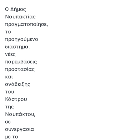
αποκατάσταση
της
Ο Δήμος
βλάβης
Ναυπακτίας
πραγματοποίησε,
το
προηγούμενο
διάστημα,
νέες
παρεμβάσεις
προστασίας
και
ανάδειξης
του
Κάστρου
της
Ναυπάκτου,
σε
συνεργασία
με το