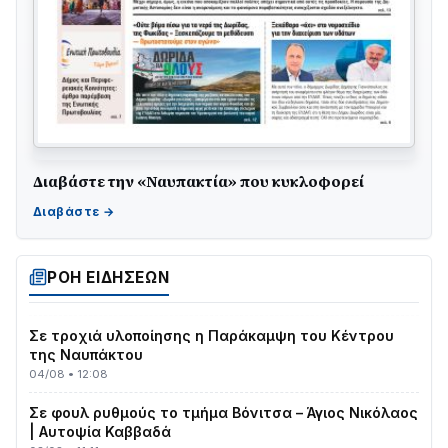
Διαβάστε την «Ναυπακτία» που κυκλοφορεί
ΤΟ ΠΑΡΤΥ ΣΥΝΕΧΙΖΕΤΑΙ…
05/08 • 08:41
Στο σκοτάδι μεγάλο μέρος στο Λυγιά Ναυπάκτου
04/08 • 19:47
ΡΟΗ ΕΙΔΗΣΕΩΝ
Σε τροχιά υλοποίησης η Παράκαμψη του Κέντρου
της Ναυπάκτου
04/08 • 12:08
Σε φουλ ρυθμούς το τμήμα Βόνιτσα – Άγιος Νικόλαος
| Αυτοψία Καββαδά
03/08 • 11:11