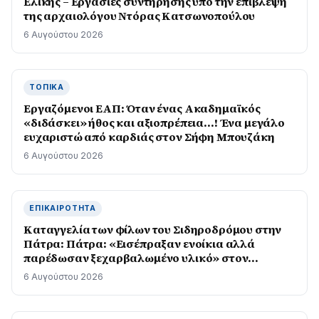
Ελίκης – Εργασίες συντήρησης υπό την επίβλεψη
της αρχαιολόγου Ντόρας Κατσωνοπούλου
6 Αυγούστου 2026
ΤΟΠΙΚΆ
Εργαζόμενοι ΕΑΠ: Όταν ένας Ακαδημαϊκός
«διδάσκει» ήθος και αξιοπρέπεια…! Ένα μεγάλο
ευχαριστώ από καρδιάς στον Σήφη Μπουζάκη
6 Αυγούστου 2026
ΕΠΙΚΑΙΡΌΤΗΤΑ
Καταγγελία των φίλων του Σιδηροδρόμου στην
Πάτρα: Πάτρα: «Εισέπραξαν ενοίκια αλλά
παρέδωσαν ξεχαρβαλωμένο υλικό» στον
Προαστιακό
6 Αυγούστου 2026