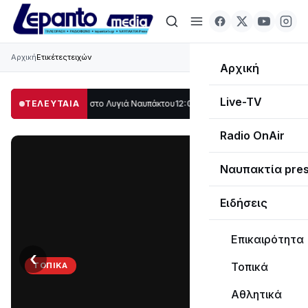
Αρχική
Ετικέτες
τειχών
Αρχική
Live-TV
ο μέρος στο Λυγιά Ναυπάκτου
ΤΕΛΕΥΤΑΙΑ
12:08
Σε τροχιά υλοποίησης η Παράκαμψη το
Radio OnAir
Ναυπακτία pre
Ειδήσεις
Επικαιρότητα
‹
›
Τοπικά
ΤΟΠΙΚΆ
Στο
Αθλητικά
σκοτάδι