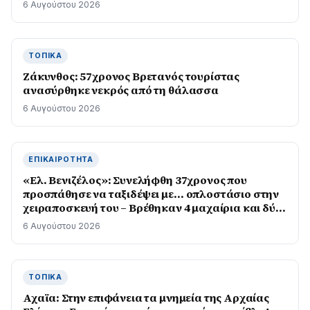
6 Αυγούστου 2026
ΤΟΠΙΚΆ
Ζάκυνθος: 57χρονος Βρετανός τουρίστας
ανασύρθηκε νεκρός από τη θάλασσα
6 Αυγούστου 2026
ΕΠΙΚΑΙΡΌΤΗΤΑ
«Ελ. Βενιζέλος»: Συνελήφθη 37χρονος που
προσπάθησε να ταξιδέψει με… οπλοστάσιο στην
χειραποσκευή του – Βρέθηκαν 4 μαχαίρια και δύο
ψαλίδια κλαδέματος
6 Αυγούστου 2026
ΤΟΠΙΚΆ
Αχαϊα: Στην επιφάνεια τα μνημεία της Αρχαίας