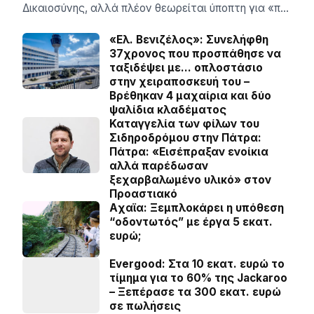
Δικαιοσύνης, αλλά πλέον θεωρείται ύποπτη για «π…
«Ελ. Βενιζέλος»: Συνελήφθη
37χρονος που προσπάθησε να
ταξιδέψει με… οπλοστάσιο
στην χειραποσκευή του –
Βρέθηκαν 4 μαχαίρια και δύο
ψαλίδια κλαδέματος
Καταγγελία των φίλων του
Σιδηροδρόμου στην Πάτρα:
Πάτρα: «Εισέπραξαν ενοίκια
αλλά παρέδωσαν
ξεχαρβαλωμένο υλικό» στον
Προαστιακό
Aχαϊα: Ξεμπλοκάρει η υπόθεση
“οδοντωτός” με έργα 5 εκατ.
ευρώ;
Evergood: Στα 10 εκατ. ευρώ το
τίμημα για το 60% της Jackaroo
– Ξεπέρασε τα 300 εκατ. ευρώ
σε πωλήσεις