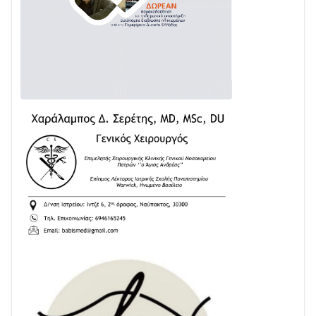
31/07 • 08:16
Δωρίδα για Όλους: «Καμία εκχώρηση των νερών
στην ΕΥΔΑΠ»
28/07 • 21:46
Διαβάστε την «Ναυπακτία» που κυκλοφορεί
24/07 • 11:31
ΕΚΤΑΚΤΟ – ΝΑΥΠΑΚΤΙΑ: ΣΥΝΑΓΕΡΜΟΣ ΣΤΗΝ
ΠΥΡΟΣΒΕΣΤΙΚΗ ΓΙΑ ΦΩΤΙΑ ΣΤΟΝ ΑΓΙΟ ΗΛΙΑ ΠΡΙΝ ΤΗ
ΓΡΑΝΙΤΣΑ
24/07 • 11:03