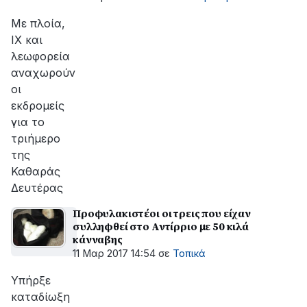
Με πλοία,
ΙΧ και
λεωφορεία
αναχωρούν
οι
εκδρομείς
για το
τριήμερο
της
Καθαράς
Δευτέρας
Προφυλακιστέοι οι τρεις που είχαν
συλληφθεί στο Αντίρριο με 50 κιλά
κάνναβης
11 Μαρ 2017 14:54
σε
Τοπικά
Υπήρξε
καταδίωξη