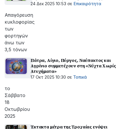
Πρωτοχρονιάς και των Θεοφανείων
24 Δεκ 2025 10:53
σε
Επικαιρότητα
Απαγόρευση
κυκλοφορίας
των
φορτηγών
άνω των
3,5 τόνων
Πάτρα, Αίγιο, Πύργος, Ναύπακτος και
Αγρίνιο συμμετέχουν στη «Νύχτα Χωρίς
Ατυχήματα»
17 Οκτ 2025 10:30
σε
Τοπικά
το
Σάββατο
18
Οκτωβρίου
2025
Έκτακτα μέτρα της Τροχαίας ενόψει