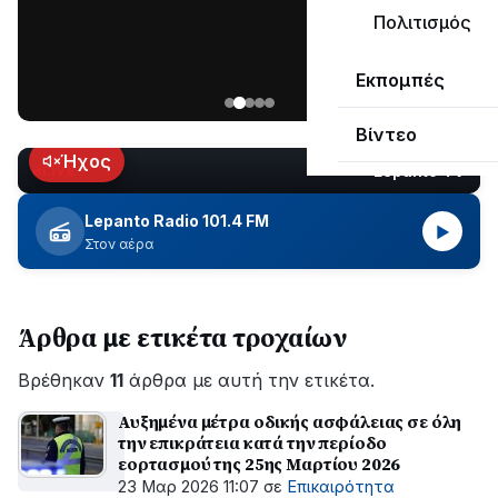
ΣΥΝΕΧΙΖΕΤΑΙ…
Πολιτισμός
Νέα
Εκπομπές
ανάρτηση
του
Βίντεο
Ανδρέα
Κωτσανά
Ήχος
Lepanto TV
LIVE
για
τα
Lepanto Radio 101.4 FM
▶
μεγάλα
Στον αέρα
έργα
του
Δήμου
Άρθρα με ετικέτα τροχαίων
Βρέθηκαν
11
άρθρα με αυτή την ετικέτα.
Αυξημένα μέτρα οδικής ασφάλειας σε όλη
την επικράτεια κατά την περίοδο
εορτασμού της 25ης Μαρτίου 2026
23 Μαρ 2026 11:07
σε
Επικαιρότητα