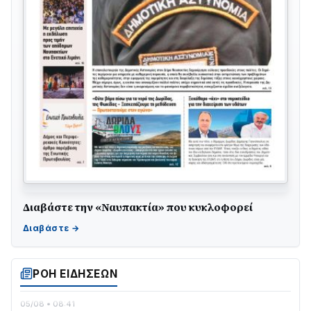
Διαβάστε την «Ναυπακτία» που κυκλοφορεί
Γιορτή της Τράτας 2026 | Ερατεινή Δωρίδας:
Παράδοση, Χορός & Γλέντι!
08/08 • 12:01
ΡΟΗ ΕΙΔΗΣΕΩΝ
ΤΟ ΠΑΡΤΥ ΣΥΝΕΧΙΖΕΤΑΙ…
05/08 • 08:41