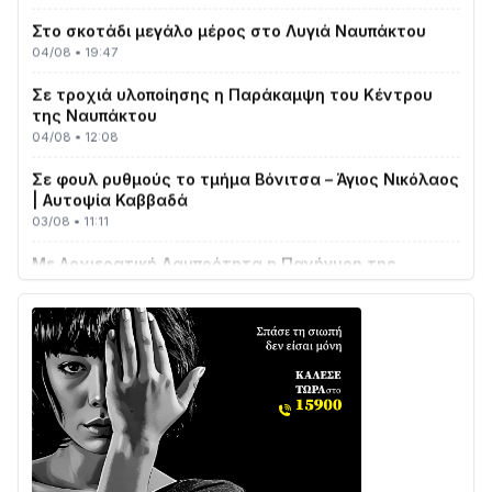
Στο σκοτάδι μεγάλο μέρος στο Λυγιά Ναυπάκτου
04/08 • 19:47
Σε τροχιά υλοποίησης η Παράκαμψη του Κέντρου
της Ναυπάκτου
04/08 • 12:08
Σε φουλ ρυθμούς το τμήμα Βόνιτσα – Άγιος Νικόλαος
| Αυτοψία Καββαδά
03/08 • 11:11
Με Αρχιερατική Λαμπρότητα η Πανήγυρη της
Μεταμορφώσεως του Σωτήρος στο Γολέμι
03/08 • 07:45
Ενισχύεται η Πολιτική Προστασία στο Δήμο Αγρινίου
με δύο νέα υδροφόρα οχήματα
02/08 • 18:26
Διαβάστε την «Ναυπακτία» που κυκλοφορεί
31/07 • 08:16
Δωρίδα για Όλους: «Καμία εκχώρηση των νερών