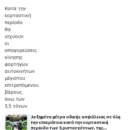
Κατά την
εορταστική
περίοδο
θα
ισχύουν
οι
απαγορεύσεις
κίνησης
φορτηγών
αυτοκινήτων
μέγιστου
επιτρεπόμενου
βάρους
άνω των
3,5 τόνων
Αυξημένα μέτρα οδικής ασφάλειας σε όλη
την επικράτεια κατά την εορταστική
περίοδο των Χριστουγέννων, της