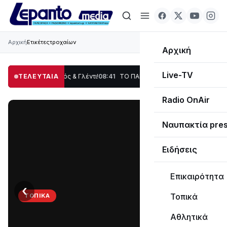
Αρχική
Ετικέτες
τροχαίων
Αρχική
Live-TV
οση, Χορός & Γλέντι!
ΤΕΛΕΥΤΑΙΑ
08:41
ΤΟ ΠΑΡΤΥ ΣΥΝΕΧΙΖΕΤΑΙ…
19:47
Στο σκοτάδι μ
Radio OnAir
Ναυπακτία pre
Ειδήσεις
Επικαιρότητα
‹
›
Τοπικά
ΤΟΠΙΚΆ
ΤΟ
Αθλητικά
ΠΑΡΤΥ