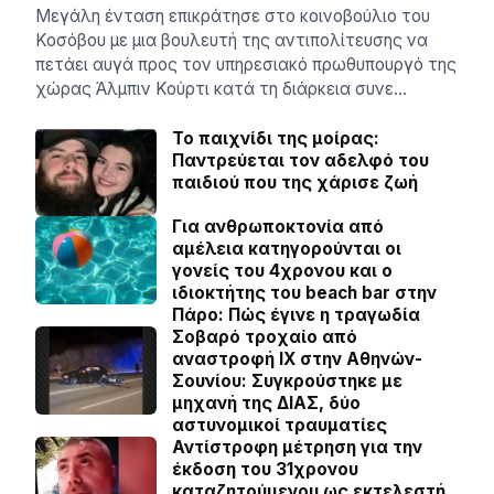
Μεγάλη ένταση επικράτησε στο κοινοβούλιο του
Κοσόβου με μια βουλευτή της αντιπολίτευσης να
πετάει αυγά προς τον υπηρεσιακό πρωθυπουργό της
χώρας Άλμπιν Κούρτι κατά τη διάρκεια συνε…
Το παιχνίδι της μοίρας:
Παντρεύεται τον αδελφό του
παιδιού που της χάρισε ζωή
Για ανθρωποκτονία από
αμέλεια κατηγορούνται οι
γονείς του 4χρονου και ο
ιδιοκτήτης του beach bar στην
Πάρο: Πώς έγινε η τραγωδία
Σοβαρό τροχαίο από
αναστροφή ΙΧ στην Αθηνών-
Σουνίου: Συγκρούστηκε με
μηχανή της ΔΙΑΣ, δύο
αστυνομικοί τραυματίες
Αντίστροφη μέτρηση για την
έκδοση του 31χρονου
καταζητούμενου ως εκτελεστή