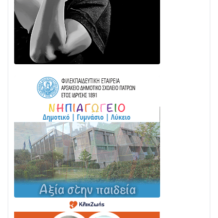
στην ΕΥΔΑΠ»
28/07 • 21:46
Διαβάστε την «Ναυπακτία» που κυκλοφορεί
24/07 • 11:31
Γιορτή της Τράτας 2026 | Ερατεινή Δωρίδας:
Παράδοση, Χορός & Γλέντι!
08/08 • 12:01
ΤΟ ΠΑΡΤΥ ΣΥΝΕΧΙΖΕΤΑΙ…
05/08 • 08:41
Στο σκοτάδι μεγάλο μέρος στο Λυγιά Ναυπάκτου
04/08 • 19:47
Σε τροχιά υλοποίησης η Παράκαμψη του Κέντρου
της Ναυπάκτου
04/08 • 12:08
Σε φουλ ρυθμούς το τμήμα Βόνιτσα – Άγιος Νικόλαος
| Αυτοψία Καββαδά
03/08 • 11:11