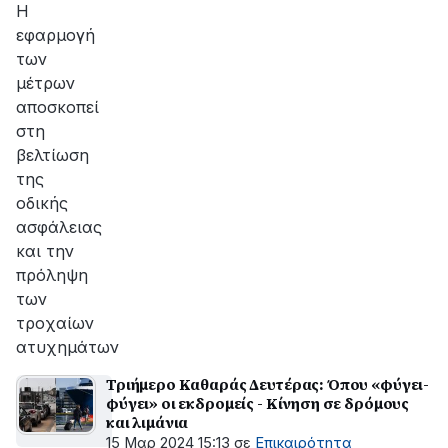
Η
εφαρμογή
των
μέτρων
αποσκοπεί
στη
βελτίωση
της
οδικής
ασφάλειας
και την
πρόληψη
των
τροχαίων
ατυχημάτων
Τριήμερο Καθαράς Δευτέρας: Όπου «φύγει-
φύγει» οι εκδρομείς - Κίνηση σε δρόμους
και λιμάνια
15 Μαρ 2024 15:13
σε
Επικαιρότητα