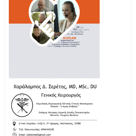
Με Αρχιερατική Λαμπρότητα η Πανήγυρη της
Μεταμορφώσεως του Σωτήρος στο Γολέμι
03/08 • 07:45
Ενισχύεται η Πολιτική Προστασία στο Δήμο Αγρινίου
με δύο νέα υδροφόρα οχήματα
02/08 • 18:26
Διαβάστε την «Ναυπακτία» που κυκλοφορεί
31/07 • 08:16
Δωρίδα για Όλους: «Καμία εκχώρηση των νερών
στην ΕΥΔΑΠ»
28/07 • 21:46
Διαβάστε την «Ναυπακτία» που κυκλοφορεί
24/07 • 11:31