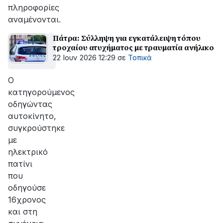
πληροφορίες
αναμένονται.
Πάτρα: Σύλληψη για εγκατάλειψη τόπου
τροχαίου ατυχήματος με τραυματία ανήλικο
22 Ιουν 2026 12:29
σε
Τοπικά
O
κατηγορούμενος
οδηγώντας
αυτοκίνητο,
συγκρούστηκε
με
ηλεκτρικό
πατίνι
που
οδηγούσε
16χρονος
και στη