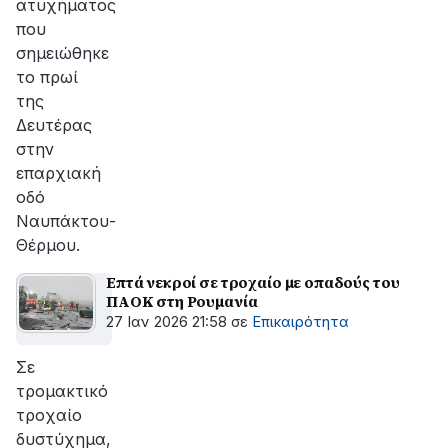
ατυχήματος
που
σημειώθηκε
το πρωί
της
Δευτέρας
στην
επαρχιακή
οδό
Ναυπάκτου-
Θέρμου.
Επτά νεκροί σε τροχαίο με οπαδούς του
ΠΑΟΚ στη Ρουμανία
27 Ιαν 2026 21:58
σε
Επικαιρότητα
Σε
τρομακτικό
τροχαίο
δυστύχημα,