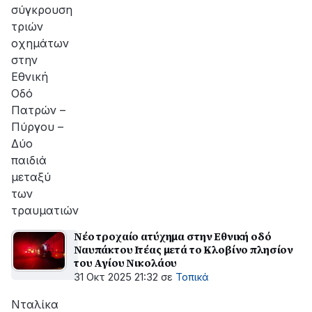
σύγκρουση
τριών
οχημάτων
στην
Εθνική
Οδό
Πατρών –
Πύργου –
Δύο
παιδιά
μεταξύ
των
τραυματιών
Νέο τροχαίο ατύχημα στην Εθνική οδό
Ναυπάκτου Ιτέας μετά το Κλοβίνο πλησίον
του Αγίου Νικολάου
31 Οκτ 2025 21:32
σε
Τοπικά
Νταλίκα