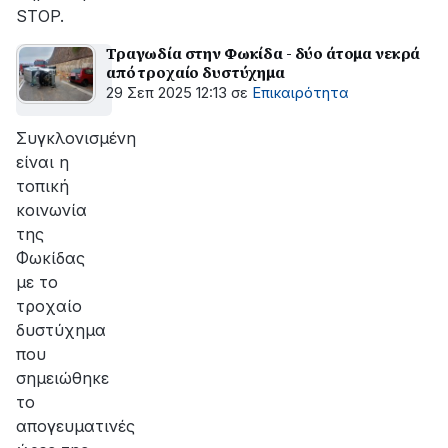
STOP.
Τραγωδία στην Φωκίδα - δύο άτομα νεκρά
από τροχαίο δυστύχημα
29 Σεπ 2025 12:13
σε
Επικαιρότητα
Συγκλονισμένη
είναι η
τοπική
κοινωνία
της
Φωκίδας
με το
τροχαίο
δυστύχημα
που
σημειώθηκε
το
απογευματινές