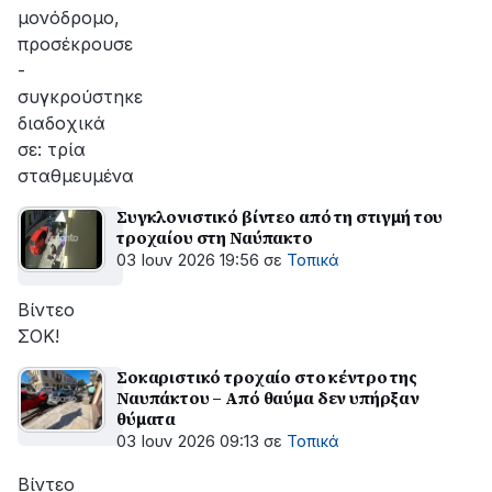
μονόδρομο,
προσέκρουσε
-
συγκρούστηκε
διαδοχικά
σε: τρία
σταθμευμένα
Συγκλονιστικό βίντεο από τη στιγμή του
τροχαίου στη Ναύπακτο
03 Ιουν 2026 19:56
σε
Τοπικά
Βίντεο
ΣΟΚ!
Σοκαριστικό τροχαίο στο κέντρο της
Ναυπάκτου – Από θαύμα δεν υπήρξαν
θύματα
03 Ιουν 2026 09:13
σε
Τοπικά
Βίντεο