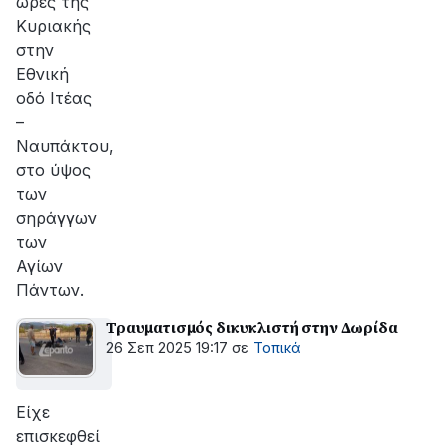
ώρες της
Κυριακής
στην
Εθνική
οδό Ιτέας
–
Ναυπάκτου,
στο ύψος
των
σηράγγων
των
Αγίων
Πάντων.
Τραυματισμός δικυκλιστή στην Δωρίδα
26 Σεπ 2025 19:17
σε
Τοπικά
Είχε
επισκεφθεί