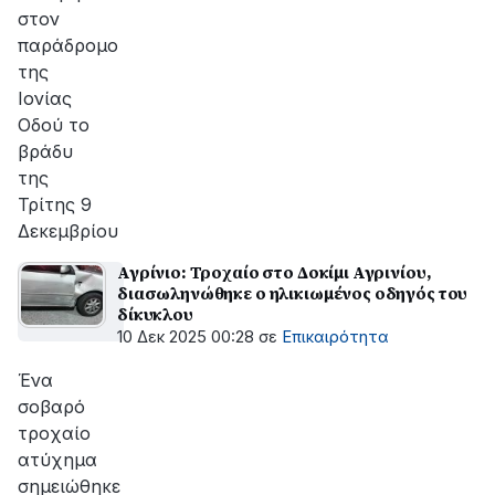
στον
παράδρομο
της
Ιονίας
Οδού το
βράδυ
της
Τρίτης 9
Δεκεμβρίου
Αγρίνιο: Τροχαίο στο Δοκίμι Αγρινίου,
διασωληνώθηκε ο ηλικιωμένος οδηγός του
δίκυκλου
10 Δεκ 2025 00:28
σε
Επικαιρότητα
Ένα
σοβαρό
τροχαίο
ατύχημα
σημειώθηκε