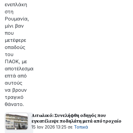
ενεπλάκη
στη
Ρουμανία,
μίνι βαν
που
μετέφερε
οπαδούς
του
ΠΑΟΚ, με
αποτέλεσμα
επτά από
αυτούς
να βρουν
τραγικό
θάνατο.
Αιτωλικό: Συνελήφθη οδηγός που
εγκατέλειψε ποδηλάτη μετά από τροχαίο
15 Ιαν 2026 13:25
σε
Τοπικά