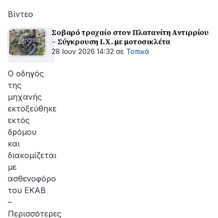
αποκατάσταση
της
Βίντεο
βλάβης
Σοβαρό τροχαίο στον Πλατανίτη Αντιρρίου
– Σύγκρουση Ι.Χ. με μοτοσικλέτα
28 Ιουν 2026 14:32
σε
Τοπικά
Ο οδηγός
της
μηχανής
εκτοξεύθηκε
εκτός
δρόμου
και
διακομίζεται
με
ασθενοφόρο
του ΕΚΑΒ
–
Περισσότερες