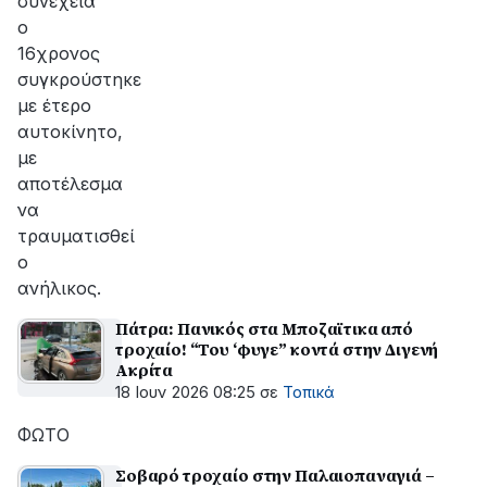
συνέχεια
ο
16χρονος
συγκρούστηκε
με έτερο
αυτοκίνητο,
με
αποτέλεσμα
να
τραυματισθεί
ο
ανήλικος.
Πάτρα: Πανικός στα Μποζαϊτικα από
τροχαίο! “Του ‘φυγε” κοντά στην Διγενή
Ακρίτα
18 Ιουν 2026 08:25
σε
Τοπικά
ΦΩΤΟ
Σοβαρό τροχαίο στην Παλαιοπαναγιά –