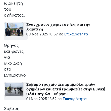
ιδιοκτήτη
του
οχήματος.
Ενας χρόνος χωρίς τον Άκη και την
Χαριτίνη
03 Νοε 2025 10:57
σε
Επικαιρότητα
Θρήνος
και φωνές
για
δικαίωση
στο
μνημόσυνο
Σοβαρό τροχαίο με καραμπόλα τριών
οχημάτων και επτά τραυματίες στην Εθνική
Οδό Πατρών – Πύργου
01 Νοε 2025 12:52
σε
Επικαιρότητα
Σοβαρή