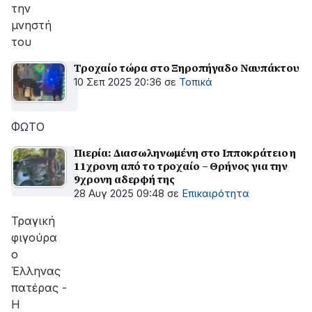
την
μνηστή
του
Τροχαίο τώρα στο Ξηροπήγαδο Ναυπάκτου
10 Σεπ 2025 20:36
σε
Τοπικά
ΦΩΤΟ
Πιερία: Διασωληνωμένη στο Ιπποκράτειο η
11χρονη από το τροχαίο – Θρήνος για την
9χρονη αδερφή της
28 Αυγ 2025 09:48
σε
Επικαιρότητα
Τραγική
φιγούρα
ο
Έλληνας
πατέρας -
Η