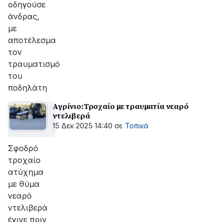
οδηγούσε
άνδρας,
με
αποτέλεσμα
τον
τραυματισμό
του
ποδηλάτη
Αγρίνιο:Τροχαίο με τραυματία νεαρό
ντελιβερά
15 Δεκ 2025 14:40
σε
Τοπικά
Σφοδρό
τροχαίο
ατύχημα
με θύμα
νεαρό
ντελιβερά
έγινε πριν