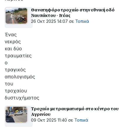
Θανατηφόρο τροχαίο στην εθνική οδό
Ναυπάκτου - Ιτέας
26 Οκτ 2025 14:07
σε
Τοπικά
Ένας
νεκρός
και δύο
τραυματίες
ο
τραγικός
απολογισμός
του
τροχαίου
δυστυχήματος
Τροχαίο με τραυματισμό στο κέντρο του
Αγρινίου
09 Οκτ 2025 11:40
σε
Τοπικά