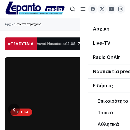
Αρχική
Ετικέτες
τροχαιο
Αρχική
Live-TV
ο μέρος στο Λυγιά Ναυπάκτου
ΤΕΛΕΥΤΑΙΑ
12:08
Σε τροχιά υλοποίησης η Παράκαμψη το
Radio OnAir
Ναυπακτία pre
Ειδήσεις
Επικαιρότητα
‹
›
Τοπικά
ΤΟΠΙΚΆ
Στο
Αθλητικά
σκοτάδι