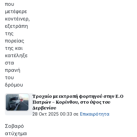
που
μετέφερε
κοντέινερ,
εξετράπη
της
πορείας
της και
κατέληξε
στα
πρανή
του
δρόμου
Tροχαίο με εκτροπή φορτηγού στην Ε.Ο
Πατρών – Κορίνθου, στο ύψος του
Δερβενίου
28 Οκτ 2025 00:33
σε
Επικαιρότητα
Σοβαρό
ατύχημα