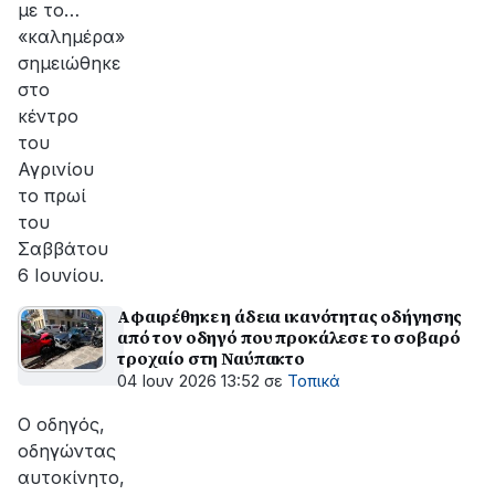
με το…
«καλημέρα»
σημειώθηκε
στο
κέντρο
του
Αγρινίου
το πρωί
του
Σαββάτου
6 Ιουνίου.
Αφαιρέθηκε η άδεια ικανότητας οδήγησης
από τον οδηγό που προκάλεσε το σοβαρό
τροχαίο στη Ναύπακτο
04 Ιουν 2026 13:52
σε
Τοπικά
Ο οδηγός,
οδηγώντας
αυτοκίνητο,