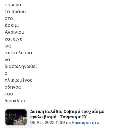
σήμερα
το βράδυ
στο
Δοκίμι
Αγρινίου
και είχε
ως
αποτέλεσμα
να
διασωληνωθεί
ο
ηλικιωμένος
οδηγός
του
δίκυκλου
Δυτική Ελλάδα: Σοβαρό τροχαίο με
εγκλωβισμό - Τούμπαρε ΙΧ
05 Δεκ 2025 11:39
σε
Επικαιρότητα