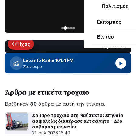
μεγάλο
Πολιτισμός
μέρος
Χωρίς
στο
Εκπομπές
ηλεκτροδότηση
Λυγιά
οι
Ναυπάκτου
Βίντεο
περιοχές
εδώ
Ήχος
Lepanto TV
LIVE
και
περίπου
Lepanto Radio 101.4 FM
▶
δύο
Στον αέρα
ώρες
–
Σε
Άρθρα με ετικέτα τροχαιο
εξέλιξη
οι
Βρέθηκαν
εργασίες
80
άρθρα με αυτή την ετικέτα.
του
Σοβαρό τροχαίο στη Ναύπακτο: Στηθαίο
ΔΕΔΔΗΕ
ασφαλείας διαπέρασε αυτοκίνητο – Δύο
για
σοβαρά τραυματίες
την
21 Ιουλ 2026 16:40