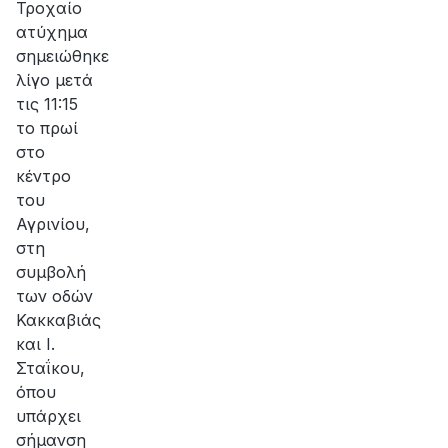
Τροχαίο
ατύχημα
σημειώθηκε
λίγο μετά
τις 11:15
το πρωί
στο
κέντρο
του
Αγρινίου,
στη
συμβολή
των οδών
Κακκαβιάς
και Ι.
Σταΐκου,
όπου
υπάρχει
σήμανση