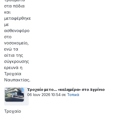
στα πόδια
και
μεταφέρθηκε
με
ασθενοφόρο
στο
νοσοκομείο,
ενώ τα
αίτια της
σύγκρουσης
ερευνά η
Τροχαία
Ναυπακτίας.
Τροχαίο με το… «καλημέρα» στο Αγρίνιο
06 Ιουν 2026 10:54
σε
Τοπικά
Τροχαίο