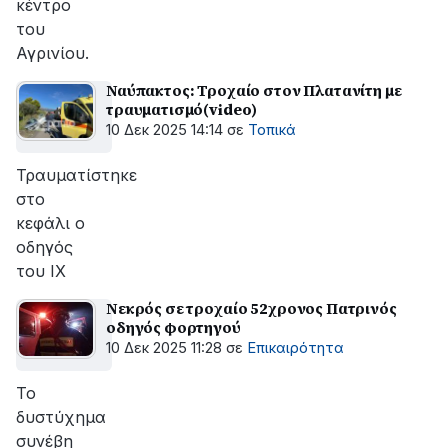
κέντρο
του
Αγρινίου.
Ναύπακτος: Τροχαίο στον Πλατανίτη με
τραυματισμό(video)
10 Δεκ 2025 14:14
σε
Τοπικά
Τραυματίστηκε
στο
κεφάλι ο
οδηγός
του ΙΧ
Νεκρός σε τροχαίο 52χρονος Πατρινός
οδηγός φορτηγού
10 Δεκ 2025 11:28
σε
Επικαιρότητα
Το
δυστύχημα
συνέβη