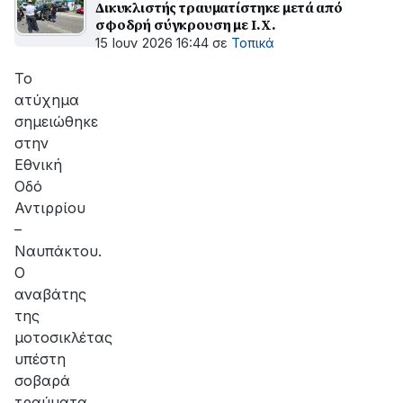
Δικυκλιστής τραυματίστηκε μετά από
σφοδρή σύγκρουση με Ι.Χ.
15 Ιουν 2026 16:44
σε
Τοπικά
Το
ατύχημα
σημειώθηκε
στην
Εθνική
Οδό
Αντιρρίου
–
Ναυπάκτου.
Ο
αναβάτης
της
μοτοσικλέτας
υπέστη
σοβαρά
τραύματα