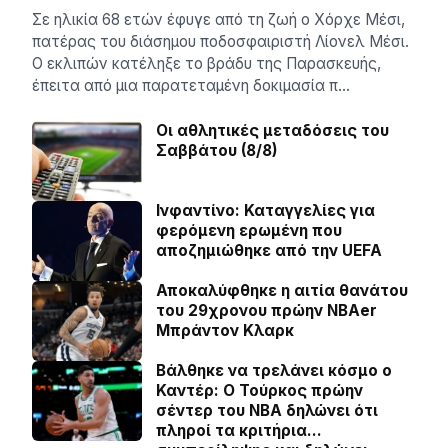
Σε ηλικία 68 ετών έφυγε από τη ζωή ο Χόρχε Μέσι,
πατέρας του διάσημου ποδοσφαιριστή Λίονελ Μέσι.
Ο εκλιπών κατέληξε το βράδυ της Παρασκευής,
έπειτα από μια παρατεταμένη δοκιμασία π…
Οι αθλητικές μεταδόσεις του
Σαββάτου (8/8)
Ινφαντίνο: Καταγγελίες για
φερόμενη ερωμένη που
αποζημιώθηκε από την UEFA
Αποκαλύφθηκε η αιτία θανάτου
του 29χρονου πρώην NBAer
Μπράντον Κλαρκ
Βάλθηκε να τρελάνει κόσμο ο
Καντέρ: Ο Τούρκος πρώην
σέντερ του NBA δηλώνει ότι
πληροί τα κριτήρια…