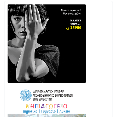
Ενισχύεται η Πολιτική Προστασία στο Δήμο Αγρινίου
με δύο νέα υδροφόρα οχήματα
02/08 • 18:26
Διαβάστε την «Ναυπακτία» που κυκλοφορεί
31/07 • 08:16
Δωρίδα για Όλους: «Καμία εκχώρηση των νερών
στην ΕΥΔΑΠ»
28/07 • 21:46
Διαβάστε την «Ναυπακτία» που κυκλοφορεί
24/07 • 11:31
Γιορτή της Τράτας 2026 | Ερατεινή Δωρίδας:
Παράδοση, Χορός & Γλέντι!
08/08 • 12:01
ΤΟ ΠΑΡΤΥ ΣΥΝΕΧΙΖΕΤΑΙ…
05/08 • 08:41
Στο σκοτάδι μεγάλο μέρος στο Λυγιά Ναυπάκτου