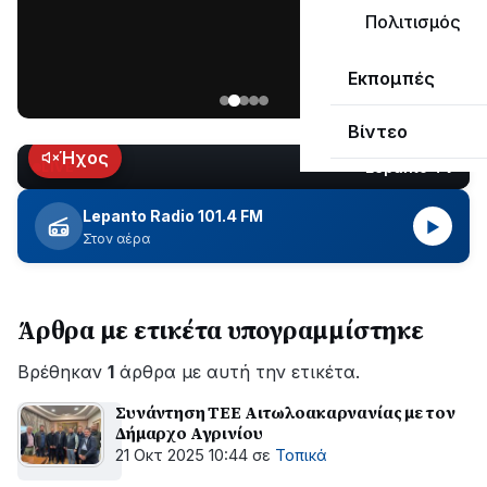
ΣΥΝΕΧΙΖΕΤΑΙ…
Πολιτισμός
Νέα
Εκπομπές
ανάρτηση
του
Βίντεο
Ανδρέα
Κωτσανά
Ήχος
Lepanto TV
LIVE
για
τα
Lepanto Radio 101.4 FM
▶
μεγάλα
Στον αέρα
έργα
του
Δήμου
Άρθρα με ετικέτα υπογραμμίστηκε
Βρέθηκαν
1
άρθρα με αυτή την ετικέτα.
Συνάντηση ΤΕΕ Αιτωλοακαρνανίας με τον
Δήμαρχο Αγρινίου
21 Οκτ 2025 10:44
σε
Τοπικά