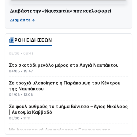
Διαβάστε την «Ναυπακτία» που κυκλοφορεί
Γιορτή της Τράτας 2026 | Ερατεινή Δωρίδας:
Παράδοση, Χορός & Γλέντι!
08/08 • 12:01
ΡΟΗ ΕΙΔΗΣΕΩΝ
ΤΟ ΠΑΡΤΥ ΣΥΝΕΧΙΖΕΤΑΙ…
05/08 • 08:41
Στο σκοτάδι μεγάλο μέρος στο Λυγιά Ναυπάκτου
04/08 • 19:47
Σε τροχιά υλοποίησης η Παράκαμψη του Κέντρου
της Ναυπάκτου
04/08 • 12:08
Σε φουλ ρυθμούς το τμήμα Βόνιτσα – Άγιος Νικόλαος
| Αυτοψία Καββαδά
03/08 • 11:11
Με Αρχιερατική Λαμπρότητα η Πανήγυρη της
Μεταμορφώσεως του Σωτήρος στο Γολέμι
03/08 • 07:45