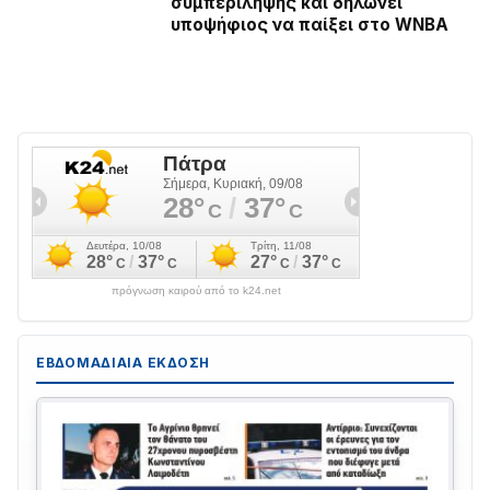
συμπερίληψης και δηλώνει
υποψήφιος να παίξει στο WNBA
πρόγνωση καιρού από το k24.net