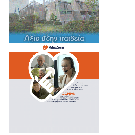
04/08 • 19:47
Σε τροχιά υλοποίησης η Παράκαμψη του Κέντρου
της Ναυπάκτου
04/08 • 12:08
Σε φουλ ρυθμούς το τμήμα Βόνιτσα – Άγιος Νικόλαος
| Αυτοψία Καββαδά
03/08 • 11:11
Με Αρχιερατική Λαμπρότητα η Πανήγυρη της
Μεταμορφώσεως του Σωτήρος στο Γολέμι
03/08 • 07:45
Ενισχύεται η Πολιτική Προστασία στο Δήμο Αγρινίου
με δύο νέα υδροφόρα οχήματα
02/08 • 18:26
Διαβάστε την «Ναυπακτία» που κυκλοφορεί
31/07 • 08:16
Δωρίδα για Όλους: «Καμία εκχώρηση των νερών
στην ΕΥΔΑΠ»