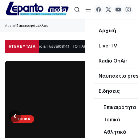
Αρχική
Ετικέτες
φάμελλος
Αρχική
Live-TV
ση, Χορός & Γλέντι!
ΤΕΛΕΥΤΑΙΑ
08:41
ΤΟ ΠΑΡΤΥ ΣΥΝΕΧΙΖΕΤΑΙ…
19:47
Στο σκοτάδι με
Radio OnAir
Ναυπακτία pre
Ειδήσεις
Επικαιρότητα
‹
›
Τοπικά
ΤΟΠΙΚΆ
ΤΟ
Αθλητικά
ΠΑΡΤΥ