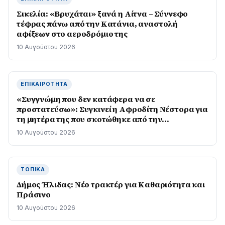
Σικελία: «Βρυχάται» ξανά η Αίτνα – Σύννεφο
τέφρας πάνω από την Κατάνια, αναστολή
αφίξεων στο αεροδρόμιο της
10 Αυγούστου 2026
ΕΠΙΚΑΙΡΌΤΗΤΑ
«Συγγνώμη που δεν κατάφερα να σε
προστατεύσω»: Συγκινεί η Αφροδίτη Νέστορα για
τη μητέρα της που σκοτώθηκε από την
εμπρηστική επίθεση στη Θεσσαλονίκη
10 Αυγούστου 2026
ΤΟΠΙΚΆ
Δήμος Ήλιδας: Νέο τρακτέρ για Καθαριότητα και
Πράσινο
10 Αυγούστου 2026