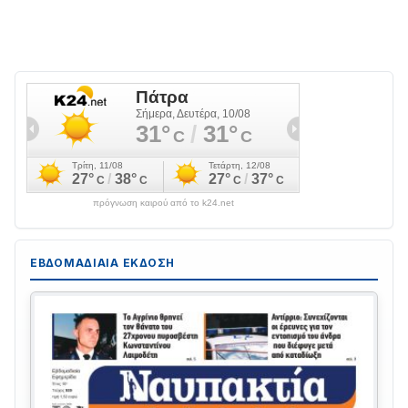
πρόγνωση καιρού από το k24.net