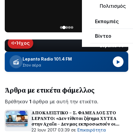
ΣΥΝΕΧΙΖΕΤΑΙ…
Πολιτισμός
Νέα
Εκπομπές
ανάρτηση
του
Βίντεο
Ανδρέα
Κωτσανά
Ήχος
Lepanto TV
LIVE
για
τα
Lepanto Radio 101.4 FM
▶
μεγάλα
Στον αέρα
έργα
του
Δήμου
Άρθρα με ετικέτα φάμελλος
Βρέθηκαν
1
άρθρα με αυτή την ετικέτα.
ΑΠΟΚΛΕΙΣΤΙΚΟ – Σ. ΦΑΜΕΛΛΟΣ ΣΤΟ
LEPANTO: «Δεν τίθεται ζήτημα ΧΥΤΕΑ
στην Αχαΐα – Δεν μας εκπροσωπούν οι
μετρήσεις στο Δρέπανο» - ΔΕΙΤΕ ΒΙΝΤΕΟ
22 Ιουν 2017 03:39
σε
Επικαιρότητα