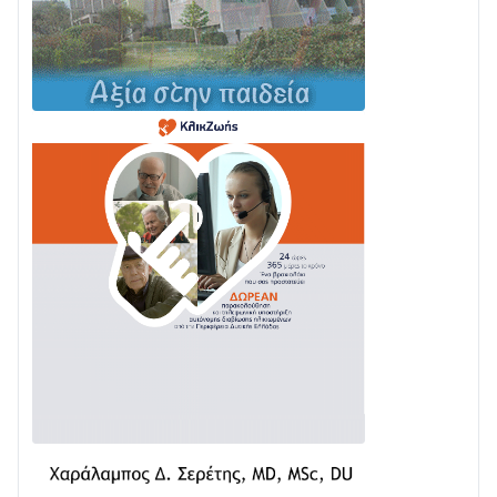
Σε τροχιά υλοποίησης η Παράκαμψη του Κέντρου
της Ναυπάκτου
04/08 • 12:08
Σε φουλ ρυθμούς το τμήμα Βόνιτσα – Άγιος Νικόλαος
| Αυτοψία Καββαδά
03/08 • 11:11
Με Αρχιερατική Λαμπρότητα η Πανήγυρη της
Μεταμορφώσεως του Σωτήρος στο Γολέμι
03/08 • 07:45
Ενισχύεται η Πολιτική Προστασία στο Δήμο Αγρινίου
με δύο νέα υδροφόρα οχήματα
02/08 • 18:26
Διαβάστε την «Ναυπακτία» που κυκλοφορεί
31/07 • 08:16
Δωρίδα για Όλους: «Καμία εκχώρηση των νερών
στην ΕΥΔΑΠ»
28/07 • 21:46
Διαβάστε την «Ναυπακτία» που κυκλοφορεί