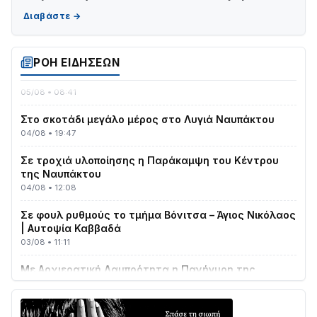
Γιορτή της Τράτας 2026 | Ερατεινή Δωρίδας:
Παράδοση, Χορός & Γλέντι!
08/08 • 12:01
ΡΟΗ ΕΙΔΗΣΕΩΝ
ΤΟ ΠΑΡΤΥ ΣΥΝΕΧΙΖΕΤΑΙ…
05/08 • 08:41
Στο σκοτάδι μεγάλο μέρος στο Λυγιά Ναυπάκτου
04/08 • 19:47
Σε τροχιά υλοποίησης η Παράκαμψη του Κέντρου
της Ναυπάκτου
04/08 • 12:08
Σε φουλ ρυθμούς το τμήμα Βόνιτσα – Άγιος Νικόλαος
| Αυτοψία Καββαδά
03/08 • 11:11
Με Αρχιερατική Λαμπρότητα η Πανήγυρη της
Μεταμορφώσεως του Σωτήρος στο Γολέμι
03/08 • 07:45
Ενισχύεται η Πολιτική Προστασία στο Δήμο Αγρινίου