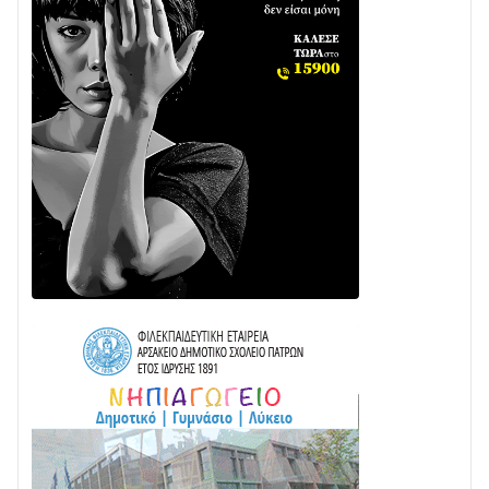
με δύο νέα υδροφόρα οχήματα
02/08 • 18:26
Διαβάστε την «Ναυπακτία» που κυκλοφορεί
31/07 • 08:16
Δωρίδα για Όλους: «Καμία εκχώρηση των νερών
στην ΕΥΔΑΠ»
28/07 • 21:46
Διαβάστε την «Ναυπακτία» που κυκλοφορεί
24/07 • 11:31
Γιορτή της Τράτας 2026 | Ερατεινή Δωρίδας:
Παράδοση, Χορός & Γλέντι!
08/08 • 12:01
ΤΟ ΠΑΡΤΥ ΣΥΝΕΧΙΖΕΤΑΙ…
05/08 • 08:41
Στο σκοτάδι μεγάλο μέρος στο Λυγιά Ναυπάκτου
04/08 • 19:47