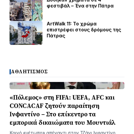
φεστιβάλ – Ένα στην Πάτρα
ArtWalk 11: Το χρώμα
επιστρέφει στους δρόμους της
Πάτρας
ΑΘΛΗΤΙΣΜΟΣ
«Πόλεμος» στη FIFA: UEFA, AFC και
CONCACAF ζητούν παραίτηση
Ινφαντίνο – Στο επίκεντρο τα
εμπορικά δικαιώματα του Μουντιάλ
Κοινό «μέτωπο» απέναντι στον Τζάνι Ινφαντίνο