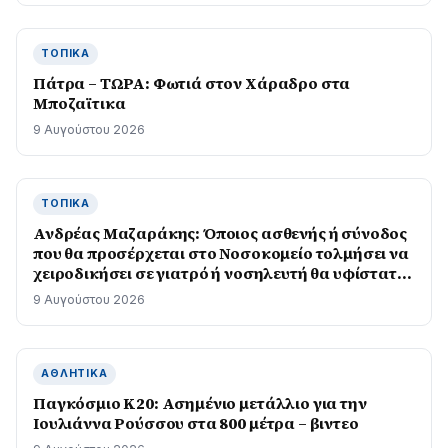
ΤΟΠΙΚΆ
Πάτρα – ΤΩΡΑ: Φωτιά στον Χάραδρο στα
Μποζαϊτικα
9 Αυγούστου 2026
ΤΟΠΙΚΆ
Ανδρέας Μαζαράκης: Όποιος ασθενής ή σύνοδος
που θα προσέρχεται στο Νοσοκομείο τολμήσει να
χειροδικήσει σε γιατρό ή νοσηλευτή θα υφίσταται
άμεσα τις συνέπειες που προβλέπονται από το
9 Αυγούστου 2026
νόμο
ΑΘΛΗΤΙΚΆ
Παγκόσμιο Κ20: Ασημένιο μετάλλιο για την
Ιουλιάννα Ρούσσου στα 800 μέτρα – βιντεο