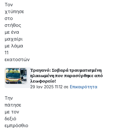
Τον
χτύπησε
στο
στήθος
με ένα
μαχαίρι
με λάμα
11
εκατοστών
Τραγανό: Σοβαρά τραυματισμένη
ηλικιωμένη που παρασύρθηκε από
λεωφορείο!
29 Ιαν 2025 11:12
σε
Επικαιρότητα
Την
πάτησε
με τον
δεξιό
εμπρόσθιο