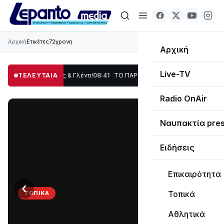
Αρχική
Ετικέτες
72χρονη
Αρχική
Live-TV
η, Χορός & Γλέντι!
ΤΕΛΕΥΤΑΙΑ
08:41
ΤΟ ΠΑΡΤΥ ΣΥΝΕΧΙΖΕΤΑΙ…
19:47
Στο σκοτάδι μεγ
Radio OnAir
Ναυπακτία pre
Ειδήσεις
Επικαιρότητα
‹
›
Τοπικά
ΤΟΠΙΚΆ
ΤΟ
Αθλητικά
ΠΑΡΤΥ