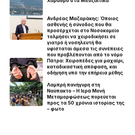
Χάραδρο στα Μποζαϊτικα
Ανδρέας Μαζαράκης: Όποιος
ασθενής ή σύνοδος που θα
προσέρχεται στο Νοσοκομείο
τολμήσει να χειροδικήσει σε
γιατρό ή νοσηλευτή θα
υφίσταται άμεσα τις συνέπειες
που προβλέπονται από το νόμο
Πάτρα: Χειροπέδες για μαχαίρι,
καταδικαστική απόφαση, και
οδήγηση υπό την επήρεια μέθης
Λαμπρή πανήγυρη στη
Ναύπακτο – Η Ιερά Μονή
Μεταμορφώσεως πορεύεται
προς τα 50 χρόνια ιστορίας της
– φωτο