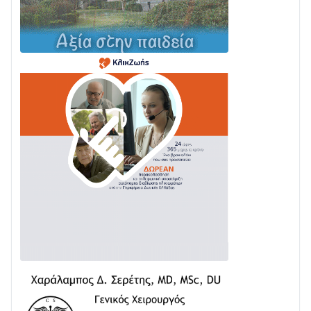
04/08 • 12:08
Σε φουλ ρυθμούς το τμήμα Βόνιτσα – Άγιος Νικόλαος
| Αυτοψία Καββαδά
03/08 • 11:11
Με Αρχιερατική Λαμπρότητα η Πανήγυρη της
Μεταμορφώσεως του Σωτήρος στο Γολέμι
03/08 • 07:45
Ενισχύεται η Πολιτική Προστασία στο Δήμο Αγρινίου
με δύο νέα υδροφόρα οχήματα
02/08 • 18:26
Διαβάστε την «Ναυπακτία» που κυκλοφορεί
31/07 • 08:16
Δωρίδα για Όλους: «Καμία εκχώρηση των νερών
στην ΕΥΔΑΠ»
28/07 • 21:46
Διαβάστε την «Ναυπακτία» που κυκλοφορεί
24/07 • 11:31