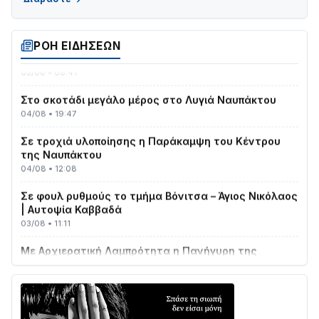
Παράδοση, Χορός & Γλέντι!
08/08 • 12:01
ΤΟ ΠΑΡΤΥ ΣΥΝΕΧΙΖΕΤΑΙ…
ΡΟΗ ΕΙΔΗΣΕΩΝ
05/08 • 08:41
Στο σκοτάδι μεγάλο μέρος στο Λυγιά Ναυπάκτου
04/08 • 19:47
Σε τροχιά υλοποίησης η Παράκαμψη του Κέντρου
της Ναυπάκτου
04/08 • 12:08
Σε φουλ ρυθμούς το τμήμα Βόνιτσα – Άγιος Νικόλαος
| Αυτοψία Καββαδά
03/08 • 11:11
Με Αρχιερατική Λαμπρότητα η Πανήγυρη της
Μεταμορφώσεως του Σωτήρος στο Γολέμι
03/08 • 07:45
Ενισχύεται η Πολιτική Προστασία στο Δήμο Αγρινίου
με δύο νέα υδροφόρα οχήματα
02/08 • 18:26