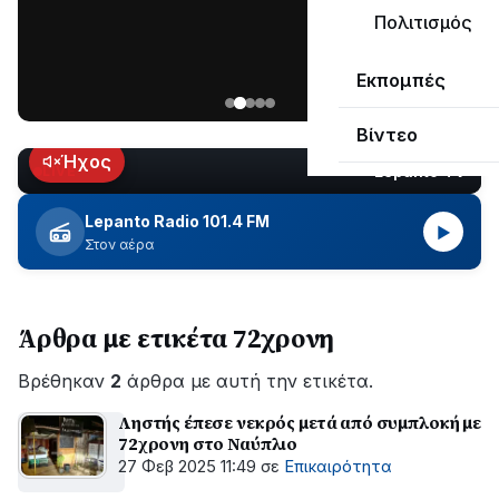
ΣΥΝΕΧΙΖΕΤΑΙ…
Πολιτισμός
Νέα
Εκπομπές
ανάρτηση
του
Βίντεο
Ανδρέα
Κωτσανά
Ήχος
Lepanto TV
LIVE
για
τα
Lepanto Radio 101.4 FM
▶
μεγάλα
Στον αέρα
έργα
του
Δήμου
Άρθρα με ετικέτα 72χρονη
Βρέθηκαν
2
άρθρα με αυτή την ετικέτα.
Ληστής έπεσε νεκρός μετά από συμπλοκή με
72χρονη στο Ναύπλιο
27 Φεβ 2025 11:49
σε
Επικαιρότητα