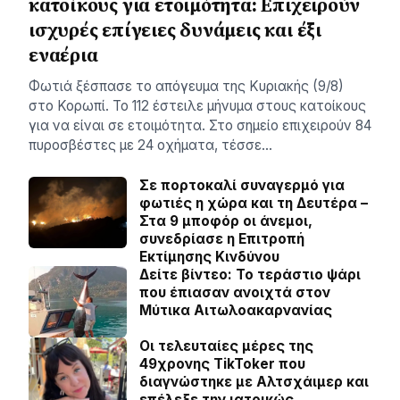
κατοίκους για ετοιμότητα: Επιχειρούν
ισχυρές επίγειες δυνάμεις και έξι
εναέρια
Φωτιά ξέσπασε το απόγευμα της Κυριακής (9/8)
στο Κορωπί. Το 112 έστειλε μήνυμα στους κατοίκους
για να είναι σε ετοιμότητα. Στο σημείο επιχειρούν 84
πυροσβέστες με 24 οχήματα, τέσσε…
Σε πορτοκαλί συναγερμό για
φωτιές η χώρα και τη Δευτέρα –
Στα 9 μποφόρ οι άνεμοι,
συνεδρίασε η Επιτροπή
Εκτίμησης Κινδύνου
Δείτε βίντεο: Το τεράστιο ψάρι
που έπιασαν ανοιχτά στον
Μύτικα Αιτωλοακαρνανίας
Οι τελευταίες μέρες της
49χρονης TikToker που
διαγνώστηκε με Αλτσχάιμερ και
επέλεξε την ιατρικώς