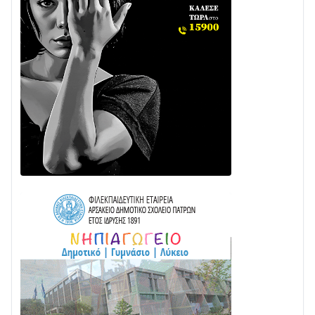
Διαβάστε την «Ναυπακτία» που κυκλοφορεί
31/07 • 08:16
Δωρίδα για Όλους: «Καμία εκχώρηση των νερών
στην ΕΥΔΑΠ»
28/07 • 21:46
Διαβάστε την «Ναυπακτία» που κυκλοφορεί
24/07 • 11:31
Γιορτή της Τράτας 2026 | Ερατεινή Δωρίδας:
Παράδοση, Χορός & Γλέντι!
08/08 • 12:01
ΤΟ ΠΑΡΤΥ ΣΥΝΕΧΙΖΕΤΑΙ…
05/08 • 08:41
Στο σκοτάδι μεγάλο μέρος στο Λυγιά Ναυπάκτου
04/08 • 19:47
Σε τροχιά υλοποίησης η Παράκαμψη του Κέντρου
της Ναυπάκτου