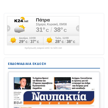
πρόγνωση καιρού από το k24.net