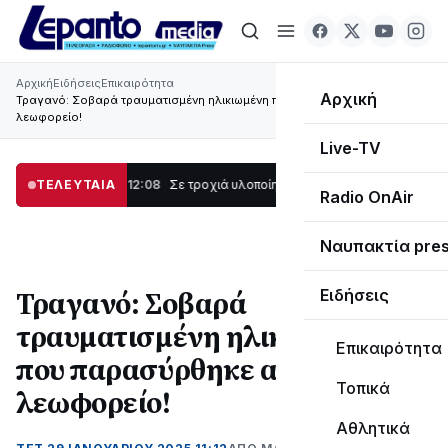
Αρχική
Ειδήσεις
Επικαιρότητα
Αρχική
Τραγανό: Σοβαρά τραυματισμένη ηλικιωμένη που παρασύρθηκε από
λεωφορείο!
Live-TV
ά Ναυπάκτου
ΤΕΛΕΥΤΑΙΑ
12:08
Σε τροχιά υλοποίησης η Παράκαμψη του Κέντρου της Να
Radio OnAir
Ναυπακτία pre
Τραγανό: Σοβαρά
Ειδήσεις
τραυματισμένη ηλικιωμένη
Επικαιρότητα
που παρασύρθηκε από
Τοπικά
λεωφορείο!
Αθλητικά