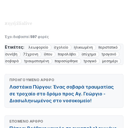
πηγή:ilialive
Έχει διαβαστεί
597
φορές
Ετικέτες:
λεωφορείο
σχολείο
ηλικιωμένη
περιστατικό
συνέβη
72χρονη
όπου
παραλάβει
ατύχημα
τραγανό
σοβαρά
τραυματισμένη
παρασύρθηκε
τραγικό
μεσημέρι
ΠΡΟΗΓΟΎΜΕΝΟ ΆΡΘΡΟ
Λαστέικα Πύργου: Ένας σοβαρά τραυματίας
σε τροχαίο στο δρόμο προς Αγ. Γεώργιο -
Διασωληνωμένος στο νοσοκομείο!
ΕΠΌΜΕΝΟ ΆΡΘΡΟ