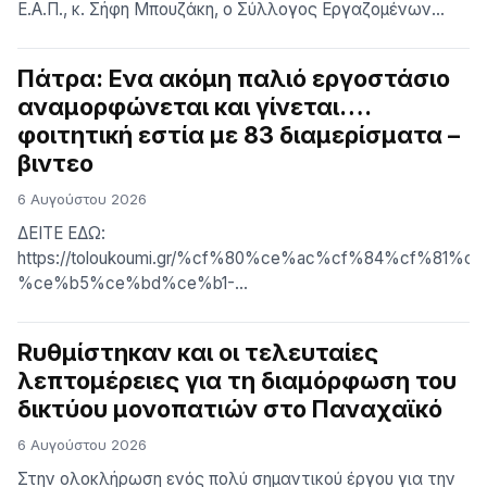
Ε.Α.Π., κ. Σήφη Μπουζάκη, ο Σύλλογος Εργαζομένων
Συμβασιούχων προχώρησε σήμερα στην ανάρτηση πανό
έξω από τις εγκαταστάσεις του Ιδρύματος. Η πράξη
Πάτρα: Ενα ακόμη παλιό εργοστάσιο
αυτή αποτελεί μια ζωντανή παρακαταθήκη για το πώς
αναμορφώνεται και γίνεται….
πρέπει να ασκείται η διοίκηση με κοινωνική ευαισθησία
φοιτητική εστία με 83 διαμερίσματα –
και δικαιοσύνη. Κείμενο […]
βιντεο
6 Αυγούστου 2026
ΔΕΙΤΕ ΕΔΩ:
https://toloukoumi.gr/%cf%80%ce%ac%cf%84%cf%81%ce
%ce%b5%ce%bd%ce%b1-
%ce%b1%ce%ba%cf%8c%ce%bc%ce%b7-
%cf%80%ce%b1%ce%bb%ce%b9%cf%8c-
Rυθμίστηκαν και οι τελευταίες
%ce%b5%cf%81%ce%b3%ce%bf%cf%83%cf%84%ce%
λεπτομέρειες για τη διαμόρφωση του
%ce%b1%ce%bd%ce%b1%ce%bc/
δικτύου μονοπατιών στο Παναχαϊκό
6 Αυγούστου 2026
Στην ολοκλήρωση ενός πολύ σημαντικού έργου για την