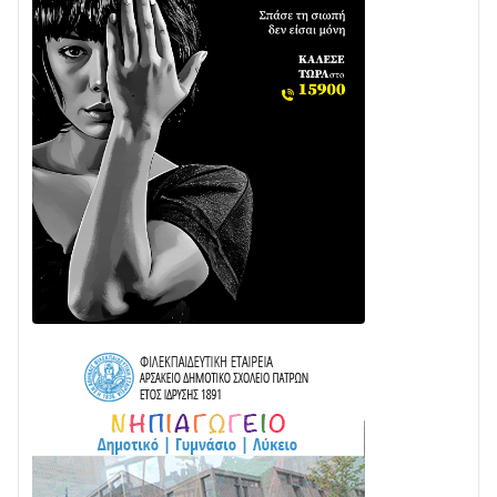
31/07 • 08:16
Δωρίδα για Όλους: «Καμία εκχώρηση των νερών
στην ΕΥΔΑΠ»
28/07 • 21:46
Διαβάστε την «Ναυπακτία» που κυκλοφορεί
24/07 • 11:31
ΕΚΤΑΚΤΟ – ΝΑΥΠΑΚΤΙΑ: ΣΥΝΑΓΕΡΜΟΣ ΣΤΗΝ
ΠΥΡΟΣΒΕΣΤΙΚΗ ΓΙΑ ΦΩΤΙΑ ΣΤΟΝ ΑΓΙΟ ΗΛΙΑ ΠΡΙΝ ΤΗ
ΓΡΑΝΙΤΣΑ
24/07 • 11:03
ΤΟ ΠΑΡΤΥ ΣΥΝΕΧΙΖΕΤΑΙ…
05/08 • 08:41
Στο σκοτάδι μεγάλο μέρος στο Λυγιά Ναυπάκτου
04/08 • 19:47
Σε τροχιά υλοποίησης η Παράκαμψη του Κέντρου
της Ναυπάκτου
04/08 • 12:08