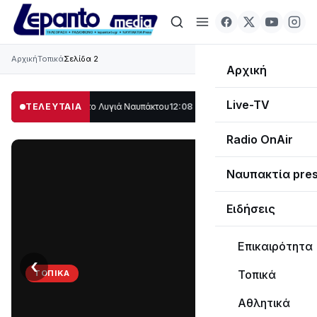
Αρχική
Τοπικά
Σελίδα 2
Αρχική
Live-TV
μέρος στο Λυγιά Ναυπάκτου
ΤΕΛΕΥΤΑΙΑ
12:08
Σε τροχιά υλοποίησης η Παράκαμψη του 
Radio OnAir
Ναυπακτία pre
Ειδήσεις
Επικαιρότητα
‹
›
Τοπικά
ΤΟΠΙΚΆ
Στο
Αθλητικά
σκοτάδι