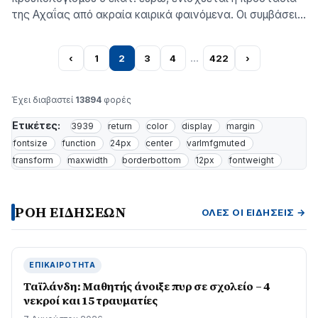
της Αχαΐας από ακραία καιρικά φαινόμενα. Οι συμβάσεις
που υπέγραψε ο περιφερειάρχης Δυτικής Ελλάδας
Νεκτάριος Φαρμάκης προβλέπουν καθαρισμούς,
‹
1
2
3
4
…
422
›
αποκατάσταση πρανών και ανακατασκευή
αναχωμάτων σε συνολικό μήκος 20,5 χιλιομέτρων
στους ποταμούς Πείρο και Παραπείρο, όπου το
Έχει διαβαστεί
13894
φορές
υδρογραφικό δίκτυο υπέστη σοβαρές ζη…
Ετικέτες:
3939
return
color
display
margin
fontsize
function
24px
center
varlmfgmuted
transform
maxwidth
borderbottom
12px
fontweight
ΡΟΗ ΕΙΔΗΣΕΩΝ
ΌΛΕΣ ΟΙ ΕΙΔΉΣΕΙΣ →
ΕΠΙΚΑΙΡΌΤΗΤΑ
Ταϊλάνδη: Μαθητής άνοιξε πυρ σε σχολείο – 4
νεκροί και 15 τραυματίες