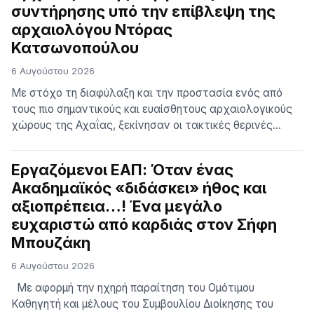
συντήρησης υπό την επίβλεψη της
κολύμβηση. Κάτω από συνθήκες που είναι υπό
διερεύνηση,…
αρχαιολόγου Ντόρας
Κατσωνοπούλου
6 Αυγούστου 2026
Με στόχο τη διαφύλαξη και την προστασία ενός από
τους πιο σημαντικούς και ευαίσθητους αρχαιολογικούς
χώρους της Αχαΐας, ξεκίνησαν οι τακτικές θερινές
εργασίες συντήρησης στην Αρχαία Ελίκη, υπό τη
διεύθυνση και την επιστημονική επίβλεψη της
Εργαζόμενοι ΕΑΠ: Όταν ένας
αρχαιολόγου Ντόρας Κατσωνοπούλου και της
Ακαδημαϊκός «διδάσκει» ήθος και
εξειδικευμένης ομάδας της. Οι παρεμβάσεις
αξιοπρέπεια…! Ένα μεγάλο
επικεντρώνονται στον σχολαστικό καθαρισμό από την
πυκνή βλάστηση, τη συντήρησ…
ευχαριστώ από καρδιάς στον Σήφη
Μπουζάκη
6 Αυγούστου 2026
Με αφορμή την ηχηρή παραίτηση του Ομότιμου
Καθηγητή και μέλους του Συμβουλίου Διοίκησης του