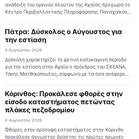
ανάδειξη του ορεινού πλούτου της Αχαΐας προχωρά το
Κέντρο Περιβαλλοντικής Πληροφόρησης Παναχαϊκού
Όρους, καθώς ρυθμίστηκαν και οι τελευταίες
λεπτομέρειες για τη διαμόρφωση του δικτύου
Πάτρα: Δύσκολος ο Αύγουστος για
μονοπατιών και των χώρων δασικής αναψυχής στο
την εστίαση
βουνό της Πάτρας. Στο πλαίσιο αυτοψίας που
πραγματοποιήθηκε στη θέση Ψάρθι (σε υψόμετρο 1.450
6 Αυγούστου 2026
μέτρων), οριστικοποιήθηκε…
Δύσκολη χαρακτηρίζει τη φετινή καλοκαιρινή περίοδο
για την εστίαση στην Αχαΐα ο πρόεδρος του ΣΚΕΑΝΑ,
Τάκης Ματθαιόπουλος, σύμφωνα με τα όσα ανέφερε
στον MAX FM 93,4 και στην Δήμητρα Μπαλαφούτη,
επισημαίνοντας ότι η πτώση του τζίρου συνεχίζεται από
Κόρινθος: Προκάλεσε φθορές στην
το 2025 και έχει πλέον μεταφερθεί και στο καλοκαίρι
είσοδο καταστήματος πετώντας
του 2026. Όπως αναφέρει, τα στοιχεία δείχνουν μείωση
πλάκες πεζοδρομίου
περίπου […]
6 Αυγούστου 2026
Φθορές στην πρόσοψη καταστήματος στην Κόρινθο
προκάλεσε άγνωστος δράστης τις πρώτες πρωινές