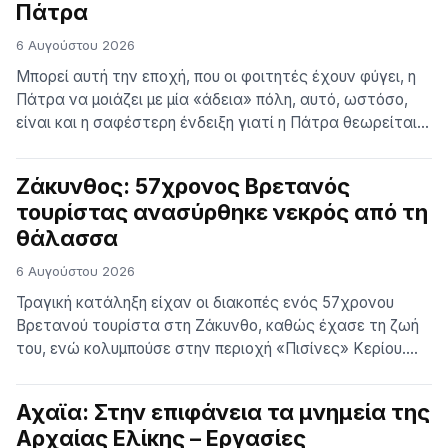
Πάτρα
6 Αυγούστου 2026
Μπορεί αυτή την εποχή, που οι φοιτητές έχουν φύγει, η
Πάτρα να μοιάζει με μία «άδεια» πόλη, αυτό, ωστόσο,
είναι και η σαφέστερη ένδειξη γιατί η Πάτρα θεωρείται
μεταξύ των καλύτερων φοιτητουπόλεων της χώρας,
ίσως και η καλύτερη. Αν κοιτάξει κάποιος σε φοιτητικά
Ζάκυνθος: 57χρονος Βρετανός
φόρουμ και σε ιστοσελίδες ανταλλαγής απόψεων
τουρίστας ανασύρθηκε νεκρός από τη
φοιτητών, θα καταλάβει ότι η Πάτρα […]
θάλασσα
6 Αυγούστου 2026
Τραγική κατάληξη είχαν οι διακοπές ενός 57χρονου
Βρετανού τουρίστα στη Ζάκυνθο, καθώς έχασε τη ζωή
του, ενώ κολυμπούσε στην περιοχή «Πισίνες» Κερίου.
Σύμφωνα με την ΕΡΤ Ζακύνθου, ο άτυχος άνδρας, ήταν
επιβάτης ημερόπλοιου που πραγματοποιούσε τον
Αχαϊα: Στην επιφάνεια τα μνημεία της
περίπλου του νησιού και είχε πραγματοποιήσει στάση
Αρχαίας Ελίκης – Εργασίες
στη συγκεκριμένη απόκρημνη θαλάσσια περιοχή, για