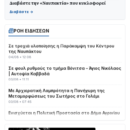
Διαβάστε την «Ναυπακτία» που κυκλοφορεί
ΤΟ ΠΑΡΤΥ ΣΥΝΕΧΙΖΕΤΑΙ…
05/08 • 08:41
Στο σκοτάδι μεγάλο μέρος στο Λυγιά Ναυπάκτου
04/08 • 19:47
ΡΟΗ ΕΙΔΗΣΕΩΝ
Σε τροχιά υλοποίησης η Παράκαμψη του Κέντρου
της Ναυπάκτου
04/08 • 12:08
Σε φουλ ρυθμούς το τμήμα Βόνιτσα – Άγιος Νικόλαος
| Αυτοψία Καββαδά
03/08 • 11:11
Με Αρχιερατική Λαμπρότητα η Πανήγυρη της
Μεταμορφώσεως του Σωτήρος στο Γολέμι
03/08 • 07:45
Ενισχύεται η Πολιτική Προστασία στο Δήμο Αγρινίου
με δύο νέα υδροφόρα οχήματα
02/08 • 18:26
Διαβάστε την «Ναυπακτία» που κυκλοφορεί