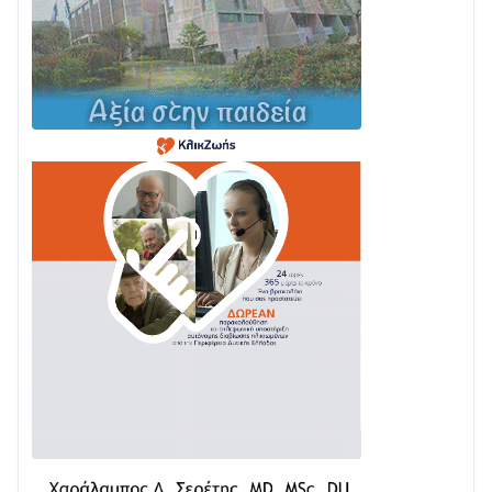
Σε φουλ ρυθμούς το τμήμα Βόνιτσα – Άγιος Νικόλαος
| Αυτοψία Καββαδά
03/08 • 11:11
Με Αρχιερατική Λαμπρότητα η Πανήγυρη της
Μεταμορφώσεως του Σωτήρος στο Γολέμι
03/08 • 07:45
Ενισχύεται η Πολιτική Προστασία στο Δήμο Αγρινίου
με δύο νέα υδροφόρα οχήματα
02/08 • 18:26
Διαβάστε την «Ναυπακτία» που κυκλοφορεί
31/07 • 08:16
Δωρίδα για Όλους: «Καμία εκχώρηση των νερών
στην ΕΥΔΑΠ»
28/07 • 21:46
Διαβάστε την «Ναυπακτία» που κυκλοφορεί
24/07 • 11:31