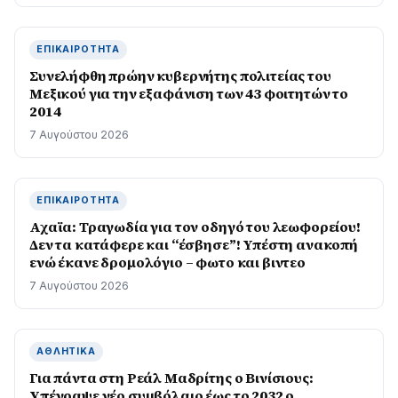
ΕΠΙΚΑΙΡΌΤΗΤΑ
Συνελήφθη πρώην κυβερνήτης πολιτείας του
Μεξικού για την εξαφάνιση των 43 φοιτητών το
2014
7 Αυγούστου 2026
ΕΠΙΚΑΙΡΌΤΗΤΑ
Αχαϊα: Τραγωδία για τον οδηγό του λεωφορείου!
Δεν τα κατάφερε και “έσβησε”! Υπέστη ανακοπή
ενώ έκανε δρομολόγιο – φωτο και βιντεο
7 Αυγούστου 2026
ΑΘΛΗΤΙΚΆ
Για πάντα στη Ρεάλ Μαδρίτης ο Βινίσιους:
Yπέγραψε νέο συμβόλαιο έως το 2032 ο