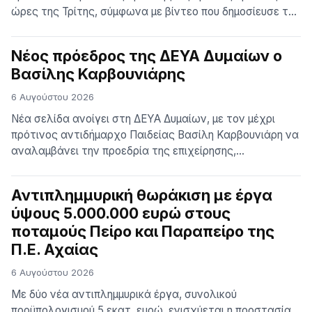
ώρες της Τρίτης, σύμφωνα με βίντεο που δημοσίευσε το
korinthostv.gr. Όπως καταγράφεται από κάμερα
ασφαλείας, ο δράστης, έχοντας καλυμμένα τα
Νέος πρόεδρος της ΔΕΥΑ Δυμαίων ο
χαρακτηριστικά του προσώπου του, πλησίασε το
Βασίλης Καρβουνιάρης
κατάστημα και εκτόξευσε κομμάτι από πλάκα
πεζοδρομίου προς την τζαμαρία, προκαλώντας υλικές
6 Αυγούστου 2026
ζημιές. Στη συνέχεια απομακρύν…
Νέα σελίδα ανοίγει στη ΔΕΥΑ Δυμαίων, με τον μέχρι
πρότινος αντιδήμαρχο Παιδείας Βασίλη Καρβουνιάρη να
αναλαμβάνει την προεδρία της επιχείρησης,
διαδεχόμενος τον Γιώργο Παναγιωτόπουλο. Εγκρίθηκε
ομόφωνα από το Δημοτικό Συμβούλιο, το οποίο
Αντιπλημμυρική θωράκιση με έργα
προχώρησε παράλληλα στην ανασυγκρότηση του
ύψους 5.000.000 ευρώ στους
Διοικητικού Συμβουλίου της ΔΕΥΑΔ. Σε ανακοίνωσή του,
ποταμούς Πείρο και Παραπείρο της
ο Δήμος Δυτικής Αχαΐας, αναφέρει: “Αλλαγή σκυτάλης
στη διοίκ…
Π.Ε. Αχαίας
6 Αυγούστου 2026
Με δύο νέα αντιπλημμυρικά έργα, συνολικού
προϋπολογισμού 5 εκατ. ευρώ, ενισχύεται η προστασία