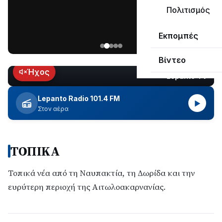
μεγάλο
Πολιτισμός
μέρος
Χωρίς
στο
Εκπομπές
ηλεκτροδότηση
Λυγιά
οι
Ναυπάκτου
Βίντεο
περιοχές
εδώ
Ήχος
Lepanto TV
LIVE
και
περίπου
Lepanto Radio 101.4 FM
▶
δύο
Στον αέρα
ώρες
–
Σε
ΤΟΠΙΚΑ
εξέλιξη
οι
εργασίες
Τοπικά νέα από τη Ναυπακτία, τη Δωρίδα και την
του
ευρύτερη περιοχή της Αιτωλοακαρνανίας.
ΔΕΔΔΗΕ
για
την