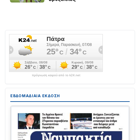
πρόγνωση καιρού από το k24.net