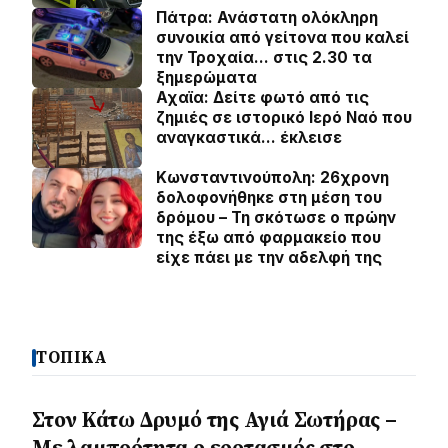
Πάτρα: Ανάστατη ολόκληρη
συνοικία από γείτονα που καλεί
την Τροχαία… στις 2.30 τα
ξημερώματα
Αχαϊα: Δείτε φωτό από τις
ζημιές σε ιστορικό Ιερό Ναό που
αναγκαστικά… έκλεισε
Κωνσταντινούπολη: 26χρονη
δολοφονήθηκε στη μέση του
δρόμου – Τη σκότωσε ο πρώην
της έξω από φαρμακείο που
είχε πάει με την αδελφή της
ΤΟΠΙΚΑ
Στον Κάτω Δρυμό της Αγιά Σωτήρας –
Με λαμπρότητα ο εορτασμός στο