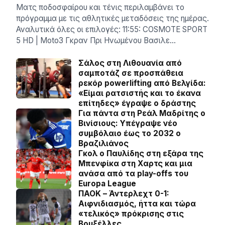
Ματς ποδοσφαίρου και τένις περιλαμβάνει το
πρόγραμμα με τις αθλητικές μεταδόσεις της ημέρας.
Αναλυτικά όλες οι επιλογές: 11:55: COSMOTE SPORT
5 HD | Moto3 Γκραν Πρι Ηνωμένου Βασιλε…
Σάλος στη Λιθουανία από
σαμποτάζ σε προσπάθεια
ρεκόρ powerlifting από Βελγίδα:
«Είμαι ρατσιστής και το έκανα
επίτηδες» έγραψε ο δράστης
Για πάντα στη Ρεάλ Μαδρίτης ο
Βινίσιους: Yπέγραψε νέο
συμβόλαιο έως το 2032 ο
Βραζιλιάνος
Γκολ ο Παυλίδης στη εξάρα της
Μπενφίκα στη Χαρτς και μια
ανάσα από τα play-offs του
Europa League
ΠΑΟΚ – Άντερλεχτ 0-1:
Αιφνιδιασμός, ήττα και τώρα
«τελικός» πρόκρισης στις
Βρυξέλλες