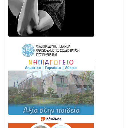
ΕΚΤΑΚΤΟ – ΝΑΥΠΑΚΤΙΑ: ΣΥΝΑΓΕΡΜΟΣ ΣΤΗΝ
ΠΥΡΟΣΒΕΣΤΙΚΗ ΓΙΑ ΦΩΤΙΑ ΣΤΟΝ ΑΓΙΟ ΗΛΙΑ ΠΡΙΝ ΤΗ
ΓΡΑΝΙΤΣΑ
24/07 • 11:03
ΤΟ ΠΑΡΤΥ ΣΥΝΕΧΙΖΕΤΑΙ…
05/08 • 08:41
Στο σκοτάδι μεγάλο μέρος στο Λυγιά Ναυπάκτου
04/08 • 19:47
Σε τροχιά υλοποίησης η Παράκαμψη του Κέντρου
της Ναυπάκτου
04/08 • 12:08
Σε φουλ ρυθμούς το τμήμα Βόνιτσα – Άγιος Νικόλαος
| Αυτοψία Καββαδά
03/08 • 11:11
Με Αρχιερατική Λαμπρότητα η Πανήγυρη της
Μεταμορφώσεως του Σωτήρος στο Γολέμι
03/08 • 07:45