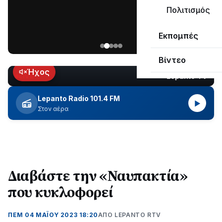
μεγάλο
Πολιτισμός
μέρος
Χωρίς
στο
Εκπομπές
ηλεκτροδότηση
Λυγιά
οι
Ναυπάκτου
Βίντεο
περιοχές
εδώ
Ήχος
Lepanto TV
LIVE
και
περίπου
Lepanto Radio 101.4 FM
▶
δύο
Στον αέρα
ώρες
–
Σε
εξέλιξη
οι
εργασίες
Διαβάστε την «Ναυπακτία»
του
που κυκλοφορεί
ΔΕΔΔΗΕ
για
την
ΠΕΜ 04 ΜΑΪΟΥ 2023 18:20
ΑΠΌ LEPANTO RTV