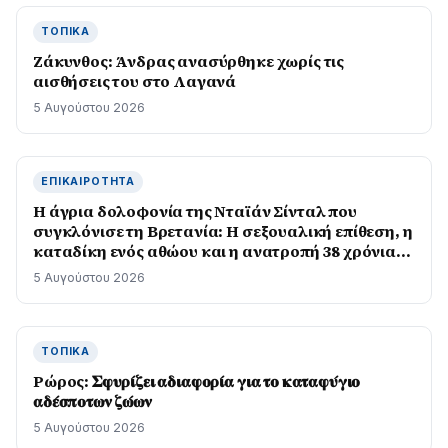
ΤΟΠΙΚΆ
Ζάκυνθος: Άνδρας ανασύρθηκε χωρίς τις
αισθήσεις του στο Λαγανά
5 Αυγούστου 2026
ΕΠΙΚΑΙΡΌΤΗΤΑ
Η άγρια δολοφονία της Νταϊάν Σίνταλ που
συγκλόνισε τη Βρετανία: Η σεξουαλική επίθεση, η
καταδίκη ενός αθώου και η ανατροπή 38 χρόνια
μετά
5 Αυγούστου 2026
ΤΟΠΙΚΆ
Ρώρος: 𝚺𝛗𝛖𝛒𝛊́𝛇𝛆𝛊 𝛂𝛅𝛊𝛂𝛗𝛐𝛒𝛊́𝛂 𝛄𝛊𝛂 𝛕𝛐 𝛋𝛂𝛕𝛂𝛗𝛖́𝛄𝛊𝛐
𝛂𝛅𝛆́𝛔𝛑𝛐𝛕𝛚𝛎 𝛇𝛚́𝛚𝛎
5 Αυγούστου 2026