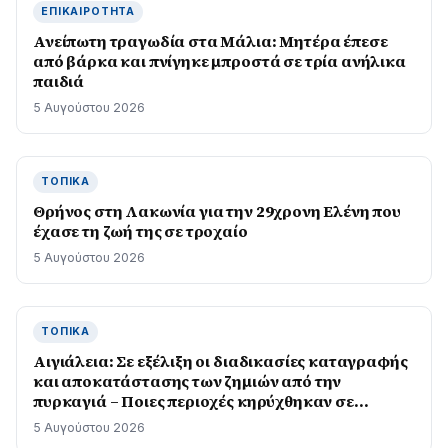
ΕΠΙΚΑΙΡΌΤΗΤΑ
Ανείπωτη τραγωδία στα Μάλια: Μητέρα έπεσε
από βάρκα και πνίγηκε μπροστά σε τρία ανήλικα
παιδιά
5 Αυγούστου 2026
ΤΟΠΙΚΆ
Θρήνος στη Λακωνία για την 29χρονη Ελένη που
έχασε τη ζωή της σε τροχαίο
5 Αυγούστου 2026
ΤΟΠΙΚΆ
Αιγιάλεια: Σε εξέλιξη οι διαδικασίες καταγραφής
και αποκατάστασης των ζημιών από την
πυρκαγιά – Ποιες περιοχές κηρύχθηκαν σε
κατάσταση έκτακτης ανάγκης
5 Αυγούστου 2026