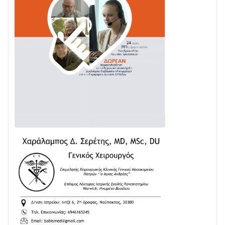
Ενισχύεται η Πολιτική Προστασία στο Δήμο Αγρινίου
με δύο νέα υδροφόρα οχήματα
02/08 • 18:26
Διαβάστε την «Ναυπακτία» που κυκλοφορεί
31/07 • 08:16
Δωρίδα για Όλους: «Καμία εκχώρηση των νερών
στην ΕΥΔΑΠ»
28/07 • 21:46
Διαβάστε την «Ναυπακτία» που κυκλοφορεί
24/07 • 11:31
ΕΚΤΑΚΤΟ – ΝΑΥΠΑΚΤΙΑ: ΣΥΝΑΓΕΡΜΟΣ ΣΤΗΝ
ΠΥΡΟΣΒΕΣΤΙΚΗ ΓΙΑ ΦΩΤΙΑ ΣΤΟΝ ΑΓΙΟ ΗΛΙΑ ΠΡΙΝ ΤΗ
ΓΡΑΝΙΤΣΑ
24/07 • 11:03