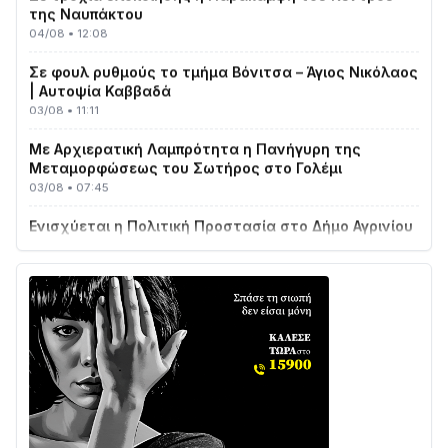
04/08 • 12:08
Σε φουλ ρυθμούς το τμήμα Βόνιτσα – Άγιος Νικόλαος
| Αυτοψία Καββαδά
03/08 • 11:11
Με Αρχιερατική Λαμπρότητα η Πανήγυρη της
Μεταμορφώσεως του Σωτήρος στο Γολέμι
03/08 • 07:45
Ενισχύεται η Πολιτική Προστασία στο Δήμο Αγρινίου
με δύο νέα υδροφόρα οχήματα
02/08 • 18:26
Διαβάστε την «Ναυπακτία» που κυκλοφορεί
31/07 • 08:16
Δωρίδα για Όλους: «Καμία εκχώρηση των νερών
στην ΕΥΔΑΠ»
28/07 • 21:46
Διαβάστε την «Ναυπακτία» που κυκλοφορεί
24/07 • 11:31