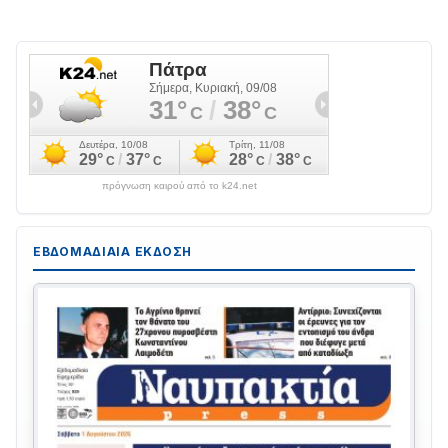
πρόγνωση καιρού από το k24.net