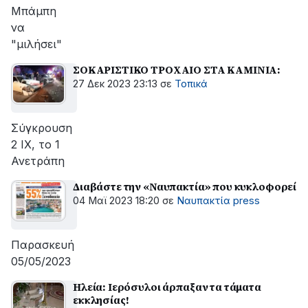
Μπάμπη
να
"μιλήσει"
ΣΟΚΑΡΙΣΤΙΚΟ ΤΡΟΧΑΙΟ ΣΤΑ ΚΑΜΙΝΙΑ:
27 Δεκ 2023 23:13
σε
Τοπικά
Σύγκρουση
2 ΙΧ, το 1
Ανετράπη
Διαβάστε την «Ναυπακτία» που κυκλοφορεί
04 Μαϊ 2023 18:20
σε
Ναυπακτία press
Παρασκευή
05/05/2023
Ηλεία: Ιερόσυλοι άρπαξαν τα τάματα
εκκλησίας!