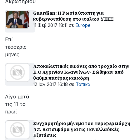
Ακρωτηρίου
Guardian: Η Ρωσία ύποπτη για
κυβερνοεπίθεση στο ιταλικό ΥΠΕΞ
11 Φεβ 2017 18:11
σε
Europe
Επί
τέσσερις
μήνες
Αποκαλυπτικές εικόνες από τροχαίο στην
Ε.Ο Αγρινίου Ιωαννίνων- Σώθηκαν από
θαύμα πατέρας και κόρη
12 Ιαν 2017 16:18
σε
Τοπικά
Λίγο μετά
τις 11 το
πρωί
Συγχαρητήριο μήνυμα του Περιφερειάρχη
Απ. Κατσιφάρα για τις Πανελλαδικές
Εξετάσεις