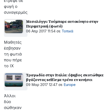
έτρεψε σε
φυγή ο
συναγερμός
Μεσολόγγι: Τούμπαρε αυτοκίνητο στην
Περιμετρική (φωτό)
06 Απρ 2017 11:54
σε
Τοπικά
Μαθητές
έσβησαν
τη φωτιά
που πήρε
το ΙΧ
Τραγωδία στην Ιταλία: έφηβος σκοτώθηκε
βγάζοντας selfie με τρένο εν κινήσει
09 Μαρ 2017 12:47
σε
Europe
Άλλοι
δύο
σώθηκαν