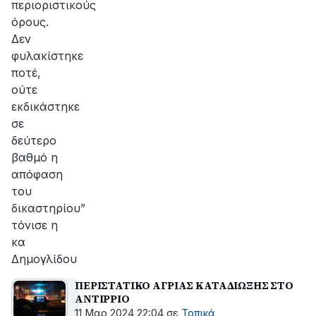
περιοριστικούς
όρους.
Δεν
φυλακίστηκε
ποτέ,
ούτε
εκδικάστηκε
σε
δεύτερο
βαθμό η
απόφαση
του
δικαστηρίου”
τόνισε η
κα
Δημογλίδου
ΠΕΡΙΣΤΑΤΙΚΟ ΑΓΡΙΑΣ ΚΑΤΑΔΙΩΞΗΣ ΣΤΟ
ΑΝΤΙΡΡΙΟ
11 Μαρ 2024 22:04
σε
Τοπικά