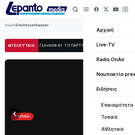
Αρχική
Ετικέτες
κατάφεραν
Αρχική
Live-TV
η, Χορός & Γλέντι!
ΤΕΛΕΥΤΑΙΑ
08:41
ΤΟ ΠΑΡΤΥ ΣΥΝΕΧΙΖΕΤΑΙ…
19:47
Στο σκοτάδι μεγ
Radio OnAir
Ναυπακτία pre
Ειδήσεις
Επικαιρότητα
‹
›
Τοπικά
ΤΟΠΙΚΆ
ΤΟ
Αθλητικά
ΠΑΡΤΥ