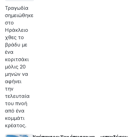
Τραγωδία
σημειώθηκε
στο
Ηράκλειο
χθες το
βράδυ με
ένα
κοριτσάκι
μόλις 20
μηνών να
αφήνει
την
τελευταία
του πνοή
από ένα
κομμάτι
κρέατος.
Ναύπακτος: Τον έπεισαν να… «επενδύσει»