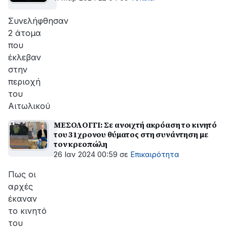
Συνελήφθησαν
2 άτομα
που
έκλεβαν
στην
περιοχή
του
Αιτωλικού
ΜΕΣΟΛΟΓΓΙ: Σε ανοιχτή ακρόαση το κινητό
του 31χρονου θύματος στη συνάντηση με
τον κρεοπώλη
26 Ιαν 2024 00:59
σε
Επικαιρότητα
Πως οι
αρχές
έκαναν
το κινητό
του