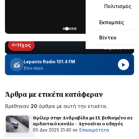
ΣΥΝΕΧΙΖΕΤΑΙ…
Πολιτισμός
Νέα
Εκπομπές
ανάρτηση
του
Βίντεο
Ανδρέα
Κωτσανά
Ήχος
Lepanto TV
LIVE
για
τα
Lepanto Radio 101.4 FM
▶
μεγάλα
Στον αέρα
έργα
του
Δήμου
Άρθρα με ετικέτα κατάφεραν
Βρέθηκαν
20
άρθρα με αυτή την ετικέτα.
Θρίλερ στην Ανδραβίδα με IX βυθισμένο σε
αρδευτικό κανάλι – Αγνοείται ο οδηγός
05 Δεκ 2025 21:40
σε
Επικαιρότητα