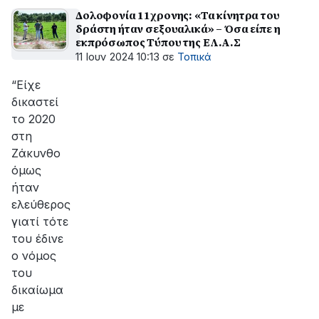
Δολοφονία 11χρονης: «Τα κίνητρα του
δράστη ήταν σεξουαλικά» – Όσα είπε η
εκπρόσωπος Τύπου της ΕΛ.Α.Σ
11 Ιουν 2024 10:13
σε
Τοπικά
“Είχε
δικαστεί
το 2020
στη
Ζάκυνθο
όμως
ήταν
ελεύθερος
γιατί τότε
του έδινε
ο νόμος
του
δικαίωμα
με