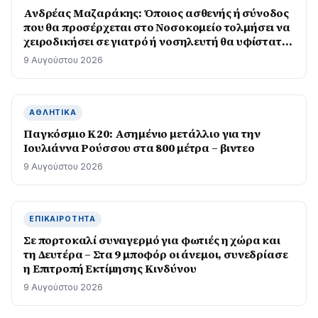
Ανδρέας Μαζαράκης: Όποιος ασθενής ή σύνοδος
που θα προσέρχεται στο Νοσοκομείο τολμήσει να
χειροδικήσει σε γιατρό ή νοσηλευτή θα υφίσταται
άμεσα τις συνέπειες που προβλέπονται από το
9 Αυγούστου 2026
νόμο
ΑΘΛΗΤΙΚΆ
Παγκόσμιο Κ20: Ασημένιο μετάλλιο για την
Ιουλιάννα Ρούσσου στα 800 μέτρα – βιντεο
9 Αυγούστου 2026
ΕΠΙΚΑΙΡΌΤΗΤΑ
Σε πορτοκαλί συναγερμό για φωτιές η χώρα και
τη Δευτέρα – Στα 9 μποφόρ οι άνεμοι, συνεδρίασε
η Επιτροπή Εκτίμησης Κινδύνου
9 Αυγούστου 2026