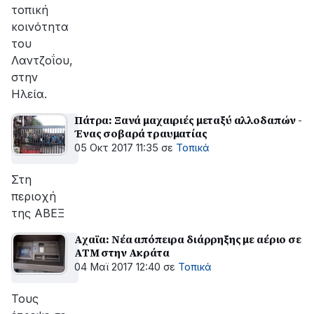
τοπική
κοινότητα
του
Λαντζοΐου,
στην
Ηλεία.
Πάτρα: Ξανά μαχαιριές μεταξύ αλλοδαπών -
Ένας σοβαρά τραυματίας
05 Οκτ 2017 11:35
σε
Τοπικά
Στη
περιοχή
της ΑΒΕΞ
Αχαϊα: Νέα απόπειρα διάρρηξης με αέριο σε
ΑΤΜ στην Ακράτα
04 Μαϊ 2017 12:40
σε
Τοπικά
Τους