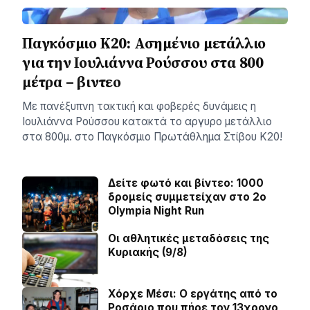
Παγκόσμιο Κ20: Ασημένιο μετάλλιο
για την Ιουλιάννα Ρούσσου στα 800
μέτρα – βιντεο
Με πανέξυπνη τακτική και φοβερές δυνάμεις η
Ιουλιάννα Ρούσσου κατακτά το αργυρο μετάλλιο
στα 800μ. στο Παγκόσμιο Πρωτάθλημα Στίβου Κ20!
Δείτε φωτό και βίντεο: 1000
δρομείς συμμετείχαν στο 2ο
Olympia Night Run
Οι αθλητικές μεταδόσεις της
Κυριακής (9/8)
Χόρχε Μέσι: Ο εργάτης από το
Ροσάριο που πήρε τον 13χρονο