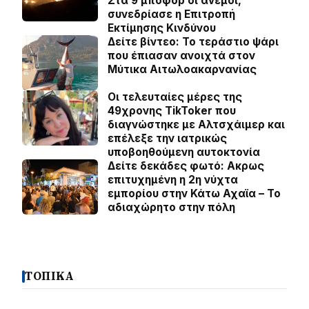
Στα 9 μποφόρ οι άνεμοι,
συνεδρίασε η Επιτροπή
Εκτίμησης Κινδύνου
Δείτε βίντεο: Το τεράστιο ψάρι
που έπιασαν ανοιχτά στον
Μύτικα Αιτωλοακαρνανίας
Οι τελευταίες μέρες της
49χρονης TikToker που
διαγνώστηκε με Αλτσχάιμερ και
επέλεξε την ιατρικώς
υποβοηθούμενη αυτοκτονία
Δείτε δεκάδες φωτό: Ακρως
επιτυχημένη η 2η νύχτα
εμπορίου στην Κάτω Αχαϊα – Το
αδιαχώρητο στην πόλη
ΤΟΠΙΚΑ