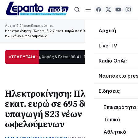
Αρχική
Ειδήσεις
Επικαιρότητα
Αρχική
Ηλεκτροκίνηση: Πληρωμή 2,7 εκατ. ευρώ σε 695 δικαιούχους, υπαγωγή
823 νέων ωφελούμενων
Live-TV
ς: Παράδοση, Χορός & Γλέντι!
ΤΕΛΕΥΤΑΙΑ
08:41
ΤΟ ΠΑΡΤΥ ΣΥΝΕΧΙΖΕΤΑΙ…
19:47
Στο σκ
Radio OnAir
Ναυπακτία pre
Ηλεκτροκίνηση: Πληρωμή 2,7
Ειδήσεις
εκατ. ευρώ σε 695 δικαιούχους,
Επικαιρότητα
υπαγωγή 823 νέων
Τοπικά
ωφελούμενων
Αθλητικά