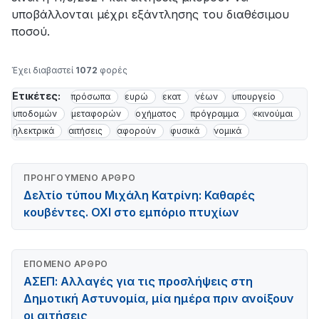
υποβάλλονται μέχρι εξάντλησης του διαθέσιμου
ποσού.
Έχει διαβαστεί
1072
φορές
Ετικέτες:
πρόσωπα
ευρώ
εκατ
νέων
υπουργείο
υποδομών
μεταφορών
οχήματος
πρόγραμμα
«κινούμαι
ηλεκτρικά
αιτήσεις
αφορούν
φυσικά
νομικά
ΠΡΟΗΓΟΎΜΕΝΟ ΆΡΘΡΟ
Δελτίο τύπου Μιχάλη Κατρίνη: Καθαρές
κουβέντες. ΟΧΙ στο εμπόριο πτυχίων
ΕΠΌΜΕΝΟ ΆΡΘΡΟ
ΑΣΕΠ: Αλλαγές για τις προσλήψεις στη
Δημοτική Αστυνομία, μία ημέρα πριν ανοίξουν
οι αιτήσεις