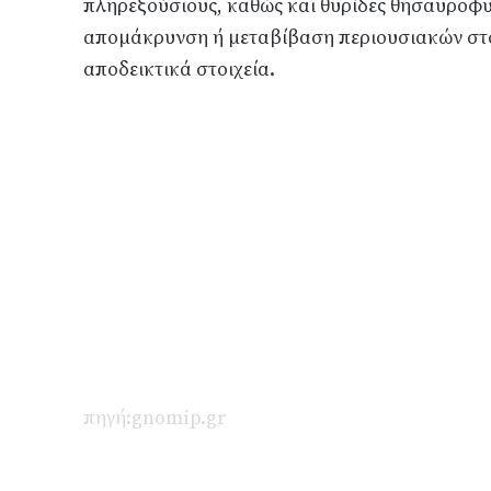
πληρεξούσιους, καθώς και θυρίδες θησαυροφυλ
απομάκρυνση ή μεταβίβαση περιουσιακών στ
αποδεικτικά στοιχεία.
πηγή:gnomip.gr