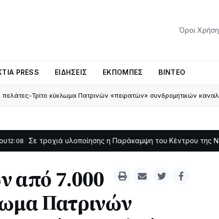
Όροι Χρήση
ΤΊΑ PRESS
ΕΙΔΉΣΕΙΣ
ΕΚΠΟΜΠΈΣ
ΒΊΝΤΕΟ
0 πελάτες-Τρίτο κύκλωμα Πατρινών «πειρατών» συνδρομητικών κανα
τροχιά υλοποίησης η Παράκαμψη του Κέντρου της Ναυπάκτου
11
ν από 7.000
λωμα Πατρινών