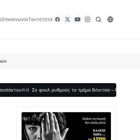
ς
Επικοινωνία
Ταυτότητα
λιών
Σε φουλ ρυθμούς το τμήμα Βόνιτσα – Άγιος Νικόλαος | Αυτ
:11