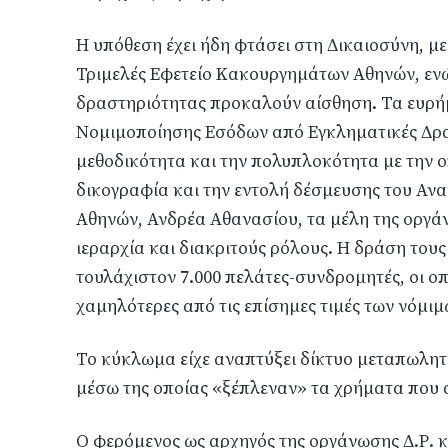
Η υπόθεση έχει ήδη φτάσει στη Δικαιοσύνη, 
Τριμελές Εφετείο Κακουργημάτων Αθηνών, ενώ
δραστηριότητας προκαλούν αίσθηση. Τα ευρή
Νομιμοποίησης Εσόδων από Εγκληματικές Δρασ
μεθοδικότητα και την πολυπλοκότητα με την 
δικογραφία και την εντολή δέσμευσης του Αν
Αθηνών, Ανδρέα Αθανασίου, τα μέλη της οργά
ιεραρχία και διακριτούς ρόλους. Η δράση του
τουλάχιστον 7.000 πελάτες-συνδρομητές, οι ο
χαμηλότερες από τις επίσημες τιμές των νόμ
Το κύκλωμα είχε αναπτύξει δίκτυο μεταπωλητ
μέσω της οποίας «ξέπλεναν» τα χρήματα που 
Ο φερόμενος ως αρχηγός της οργάνωσης Δ.Ρ. κα