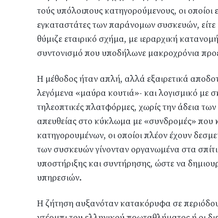
τούς υπόλοιπους κατηγορούμενους, οι οποίοι 
εγκαταστάτες των παράνομων συσκευών, είτε 
θύμιζε εταιρικό σχήμα, με ιεραρχική κατανομ
συντονισμό που υποδήλωνε μακροχρόνια προ
Η μέθοδος ήταν απλή, αλλά εξαιρετικά αποδοτ
λεγόμενα «μαύρα κουτιά»- και λογισμικό με 
τηλεοπτικές πλατφόρμες, χωρίς την άδεια τω
απευθείας στο κύκλωμα με «συνδρομές» που 
κατηγορουμένων, οι οποίοι πλέον έχουν δεσμευ
των συσκευών γίνονταν οργανωμένα στα σπίτια
υποστήριξης και συντήρησης, ώστε να δημιου
υπηρεσιών.
Η ζήτηση αυξανόταν κατακόρυφα σε περιόδους
ντέρμπι του ελληνικού πρωταθλήματος ή οι δι