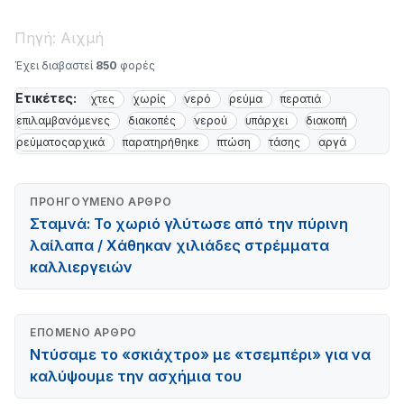
Πηγή: Αιχμή
Έχει διαβαστεί
850
φορές
Ετικέτες:
χτες
χωρίς
νερό
ρεύμα
περατιά
επιλαμβανόμενες
διακοπές
νερού
υπάρχει
διακοπή
ρεύματοςαρχικά
παρατηρήθηκε
πτώση
τάσης
αργά
ΠΡΟΗΓΟΎΜΕΝΟ ΆΡΘΡΟ
Σταμνά: Το χωριό γλύτωσε από την πύρινη
λαίλαπα / Χάθηκαν χιλιάδες στρέμματα
καλλιεργειών
ΕΠΌΜΕΝΟ ΆΡΘΡΟ
Ντύσαμε το «σκιάχτρο» με «τσεμπέρι» για να
καλύψουμε την ασχήμια του