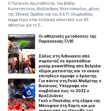
Ο Πατρινός πρωταθλητής του βάδην
Κωνσταντινος Αλέξανδρος Ντεντοπουλος, μέλος
της Εθνικής Ομάδας και της Α.Ε.Π. Ολυμπιάδας,
συμμετέχει στην ελληνική αποστολή των 60
αθλητών για το Ε…
Οι αθλητικές μεταδόσεις της
Παρασκευής (7/8)
Σάλος στη Λιθουανία από
σαμποτάζ σε προσπάθεια
ρεκόρ powerlifting από Βελγίδα:
«Είμαι ρατσιστής και το έκανα
επίτηδες» έγραψε ο δράστης
Για πάντα στη Ρεάλ Μαδρίτης ο
Βινίσιους: Yπέγραψε νέο
συμβόλαιο έως το 2032 ο
Βραζιλιάνος
Γκολ ο Παυλίδης στη εξάρα της
Μπενφίκα στη Χαρτς και μια
ανάσα από τα play-offs του