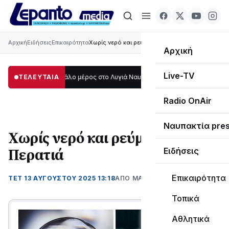
Αρχική
Ειδήσεις
Επικαιρότητα
Χωρίς νερό και ρεύμα η Περατιά
Αρχική
Live-TV
 σκοτάδι μεγάλο μέρος στο Λυγιά Ναυπάκτου
ΤΕΛΕΥΤΑΙΑ
12:08
Σε τροχιά υλοποίησης η
Radio OnAir
Ναυπακτία pre
Χωρίς νερό και ρεύμα η
Περατιά
Ειδήσεις
Επικαιρότητα
ΤΕΤ 13 ΑΥΓΟΎΣΤΟΥ 2025 13:18
ΑΠΌ ΜΑΝΤΩ ΚΑΠΕΝΤΖΩΝΗ
Τοπικά
Αθλητικά